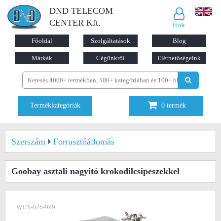
DND TELECOM
CENTER Kft.
Fiók
Főoldal
Szolgáltatások
Blog
Márkák
Cégünkről
Elérhetőségeink
Termékkategóriák
0
termék
Szerszám
Forrasztóállomás
Goobay asztali nagyító krokodilcsipeszekkel
WEN-026-999