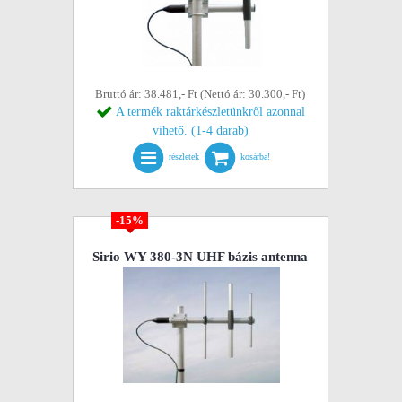
Bruttó ár: 38.481,- Ft (Nettó ár: 30.300,- Ft)
A termék raktárkészletünkről azonnal
vihető. (1-4 darab)
részletek
kosárba!
-15%
Sirio WY 380-3N UHF bázis antenna