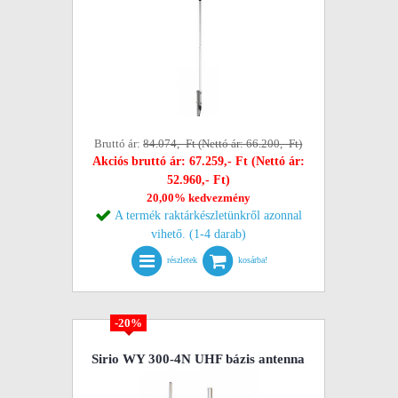
Bruttó ár:
84.074,- Ft (Nettó ár: 66.200,- Ft)
Akciós bruttó ár: 67.259,- Ft (Nettó ár:
52.960,- Ft)
20,00% kedvezmény
A termék raktárkészletünkről azonnal
vihető. (1-4 darab)
részletek
kosárba!
-20%
Sirio WY 300-4N UHF bázis antenna