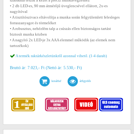
szabaddá teszik a kezét a precíz munkavégzéshez
• 2 db LED-es, 90 mm átmérőjű üveglencsével ellátott, 2x-es
nagyítóval
• A tisztítószivacs eltávolítja a munka során felgyülemlett felesleges
forraszanyagot és törmeléket
• A robusztus, nehézfém talp a csúszás ellen biztonságos tartást
biztosít munka közben
• A nagyító 2x LED-je 3x AAA elemmel működik (az elemek nem
tartozékok)
A termék raktárkészletünkről azonnal vihető. (1-4 darab)
Bruttó ár: 7.023,- Ft (Nettó ár: 5.530,- Ft)
kosárba!
árfigyelés