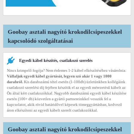
Goobay asztali nagyító krokodilcsipeszekkel
kapcsolódó szolgáltatásai
Egyedi kábel készítés, csatlakozó szerelés
Nincs krimpelő fogója? Nem érdemes 1-2 kábel elkészítéséhez vásárolnia.
Vállaljuk egyedi kábel gyártását, legyen szó akár 1 vagy 1000
darabról.
Kis darabszámú tétel esetén (1-100db) üzletünkben kollégáink
csatlakozó szerelési díj fejében készítik el az egyedi mérezetésű kábelt az
Ön által kért csatlakozókkal. Nagyobb darabszámú egyedi kábel készítése
esetén (100+ db) közvetlen a gyártó partnereinkkel vesszük fel a
kapcsolatot, akik rövid határidővel képesek tömeggyártásban, kedvező
áron elkészíteni az egyedi kábelt szerelt csatlakozókkal.
Goobay asztali nagyító krokodilcsipeszekkel