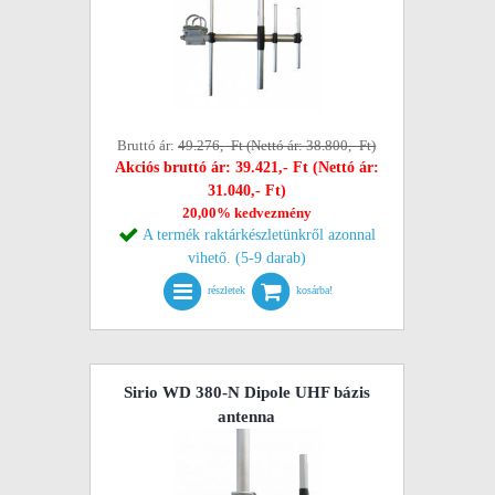
Bruttó ár:
49.276,- Ft (Nettó ár: 38.800,- Ft)
Akciós bruttó ár: 39.421,- Ft (Nettó ár:
31.040,- Ft)
20,00% kedvezmény
A termék raktárkészletünkről azonnal
vihető. (5-9 darab)
részletek
kosárba!
Sirio WD 380-N Dipole UHF bázis
antenna