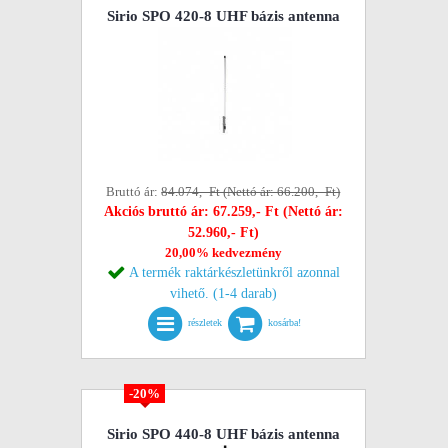
Sirio SPO 420-8 UHF bázis antenna
Bruttó ár:
84.074,- Ft (Nettó ár: 66.200,- Ft)
Akciós bruttó ár: 67.259,- Ft (Nettó ár:
52.960,- Ft)
20,00% kedvezmény
A termék raktárkészletünkről azonnal
vihető. (1-4 darab)
részletek
kosárba!
-20%
Sirio SPO 440-8 UHF bázis antenna