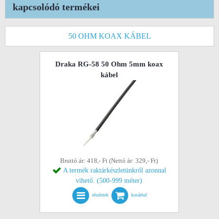
kapcsolódó termékei
50 OHM KOAX KÁBEL
Draka RG-58 50 Ohm 5mm koax
kábel
Bruttó ár: 418,- Ft (Nettó ár: 329,- Ft)
A termék raktárkészletünkről azonnal
vihető. (500-999 méter)
részletek
kosárba!