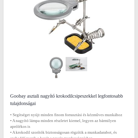
Goobay asztali nagyító krokodilcsipeszekkel legfontosabb
tulajdonságai
• Segítséget nyújt minden finom forrasztási és kézműves munkához
• A nagyító lámpa minden részletet kiemel, legyen az bármilyen
aprólékos is
• A krokodil szorítók biztonságosan rögzítik a munkadarabot, és