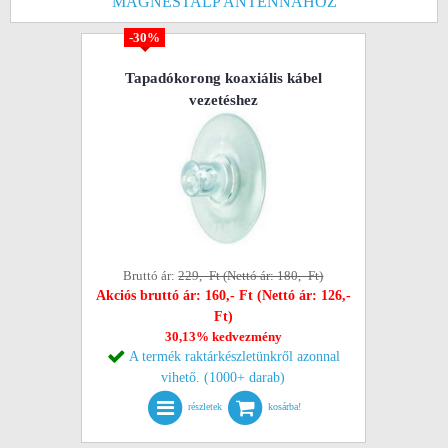
MÁGNESTALP ANTENNÁHOZ
-30%
Tapadókorong koaxiális kábel
vezetéshez
Bruttó ár:
229,- Ft (Nettó ár: 180,- Ft)
Akciós bruttó ár: 160,- Ft (Nettó ár: 126,-
Ft)
30,13% kedvezmény
A termék raktárkészletünkről azonnal
vihető. (1000+ darab)
részletek
kosárba!