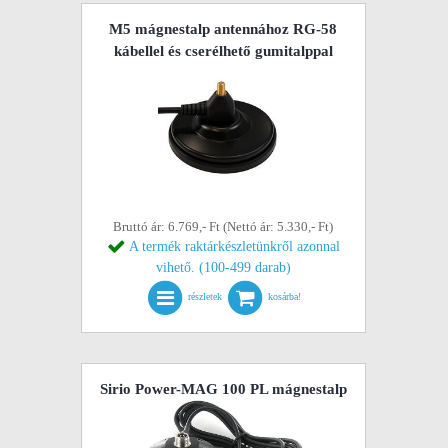
M5 mágnestalp antennához RG-58
kábellel és cserélhető gumitalppal
Bruttó ár: 6.769,- Ft (Nettó ár: 5.330,- Ft)
A termék raktárkészletünkről azonnal
vihető. (100-499 darab)
részletek
kosárba!
Sirio Power-MAG 100 PL mágnestalp