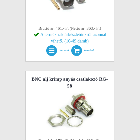
Bruttó ár: 461,- Ft (Nettó ár: 363,- Ft)
A termék raktárkészletünkről azonnal
vihető. (10-49 darab)
részletek
kosárba!
BNC alj krimp anyás csatlakozó RG-
58