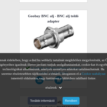
Goobay BNC alj - BNC alj toldó
adapter
nnak érdekében, hogy a dnd.hu webhely tartalmát megfelelően megjelenítsük, az 
Bruttó ár: 775,- Ft (Nettó ár: 610,- Ft)
igényeihez igazítsuk illetve javítani tudjuk szolgáltatásainkat, cookie-kat és egyé
A termék raktárkészletünkről azonnal
technológiákat alkalmazunk, amelyek személyes adatokat tartalmazhatnak. Ha
vihető. (10-49 darab)
szeretne részletesebben tájékozódni a témáról, látogasson el a
Cookie szabályzat
ismertető oldalunkra, vagy kattintson a láblécben található linkre.
részletek
kosárba!
részletek
További információ
Rendben
Telegartner BNC alj - BNC alj