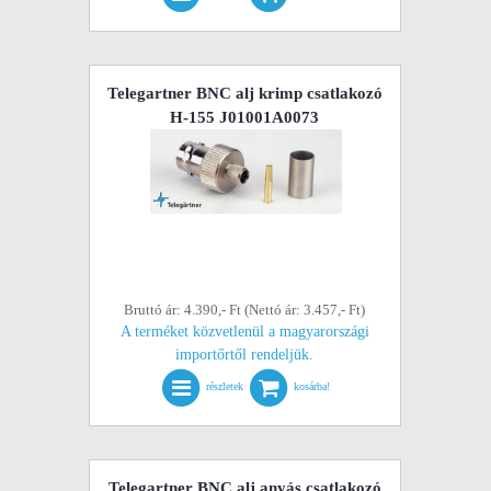
Telegartner BNC alj krimp csatlakozó
H-155 J01001A0073
Bruttó ár: 4.390,- Ft (Nettó ár: 3.457,- Ft)
A terméket közvetlenül a magyarországi
importőrtől rendeljük.
részletek
kosárba!
Telegartner BNC alj anyás csatlakozó