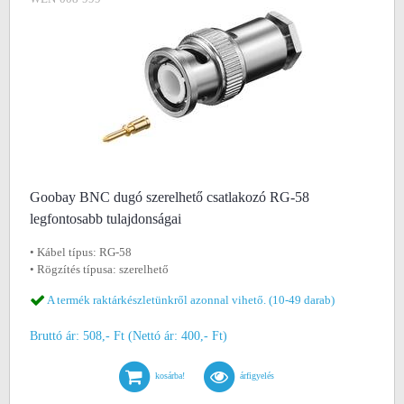
Goobay BNC dugó szerelhető csatlakozó RG-58
legfontosabb tulajdonságai
• Kábel típus: RG-58
• Rögzítés típusa: szerelhető
A termék raktárkészletünkről azonnal vihető. (10-49 darab)
Bruttó ár: 508,- Ft (Nettó ár: 400,- Ft)
kosárba!
árfigyelés