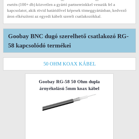
esetén (100+ db) közvetlen a gyártó partnereinkkel vesszük fel a
kapcsolatot, akik rövid határidővel képesek tömeggyártásban, kedvező
áron elkészíteni az egyedi kábelt szerelt csatlakozókkal.
Goobay BNC dugó szerelhető csatlakozó RG-
58 kapcsolódó termékei
50 OHM KOAX KÁBEL
Goobay RG-58 50 Ohm dupla
árnyékolású 5mm koax kábel