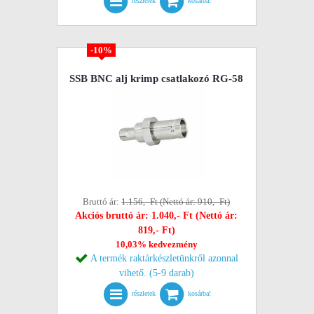
részletek
kosárba!
-10%
SSB BNC alj krimp csatlakozó RG-58
Bruttó ár:
1.156,- Ft (Nettó ár: 910,- Ft)
Akciós bruttó ár: 1.040,- Ft (Nettó ár:
819,- Ft)
10,03% kedvezmény
A termék raktárkészletünkről azonnal
vihető. (5-9 darab)
részletek
kosárba!