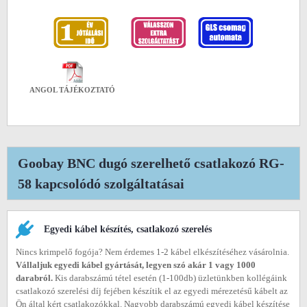
ANGOL TÁJÉKOZTATÓ
Goobay BNC dugó szerelhető csatlakozó RG-
58 kapcsolódó szolgáltatásai
Egyedi kábel készítés, csatlakozó szerelés
Nincs krimpelő fogója? Nem érdemes 1-2 kábel elkészítéséhez vásárolnia.
Vállaljuk egyedi kábel gyártását, legyen szó akár 1 vagy 1000
darabról.
Kis darabszámú tétel esetén (1-100db) üzletünkben kollégáink
csatlakozó szerelési díj fejében készítik el az egyedi mérezetésű kábelt az
Ön által kért csatlakozókkal. Nagyobb darabszámú egyedi kábel készítése