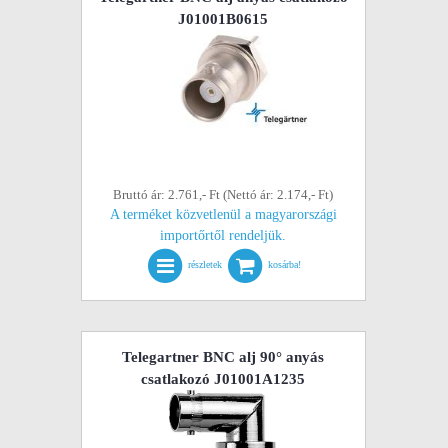
J01001B0615
Bruttó ár: 2.761,- Ft (Nettó ár: 2.174,- Ft)
A terméket közvetlenül a magyarországi
importőrtől rendeljük.
részletek
kosárba!
Telegartner BNC alj 90° anyás
csatlakozó J01001A1235