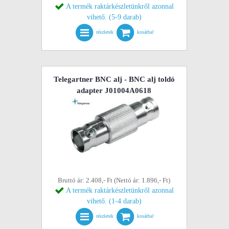
A termék raktárkészletünkről azonnal
vihető. (5-9 darab)
részletek
kosárba!
Telegartner BNC alj - BNC alj toldó
adapter J01004A0618
Bruttó ár: 2.408,- Ft (Nettó ár: 1.896,- Ft)
A termék raktárkészletünkről azonnal
vihető. (1-4 darab)
részletek
kosárba!