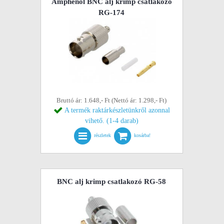
Amphenol BNC alj krimp csatlakozó
RG-174
Bruttó ár: 1.648,- Ft (Nettó ár: 1.298,- Ft)
A termék raktárkészletünkről azonnal
vihető. (1-4 darab)
részletek
kosárba!
BNC alj krimp csatlakozó RG-58