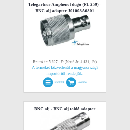
Telegartner Amphenol dugó (PL 259) -
BNC alj adapter J01008A0801
Bruttó ár: 5.627,- Ft (Nettó ár: 4.431,- Ft)
A terméket közvetlenül a magyarországi
importőrtől rendeljük.
részletek
kosárba!
BNC alj - BNC alj toldó adapter