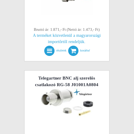
Bruttó ár: 1.871,- Ft (Nettó ár: 1.473,- Ft)
A terméket közvetlenül a magyarországi
importőrtől rendeljük.
részletek
kosárba!
Telegartner BNC alj szerelős
csatlakozó RG-58 J01001A0804