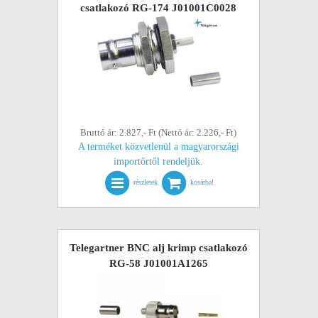
csatlakozó RG-174 J01001C0028
Bruttó ár: 2.827,- Ft (Nettó ár: 2.226,- Ft)
A terméket közvetlenül a magyarországi
importőrtől rendeljük.
részletek
kosárba!
Telegartner BNC alj krimp csatlakozó
RG-58 J01001A1265