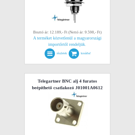
Bruttó ár: 12.189,- Ft (Nettó ár: 9.598,- Ft)
A terméket közvetlenül a magyarországi
importőrtől rendeljük.
részletek
kosárba!
Telegartner BNC alj 4 furatos
beépíthető csatlakozó J01001A0612