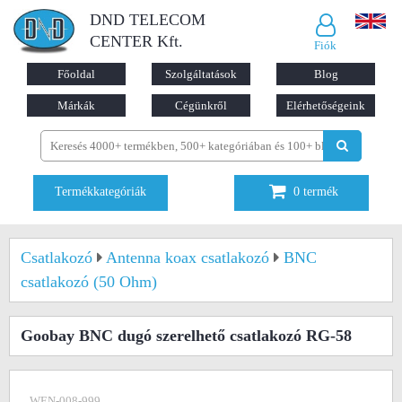
DND TELECOM
CENTER Kft.
Fiók
Főoldal
Szolgáltatások
Blog
Márkák
Cégünkről
Elérhetőségeink
Termékkategóriák
0
termék
Csatlakozó
Antenna koax csatlakozó
BNC
csatlakozó (50 Ohm)
Goobay BNC dugó szerelhető csatlakozó RG-58
WEN-008-999