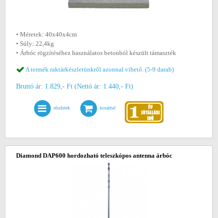
• Méretek: 40x40x4cm
• Súly: 22,4kg
• Árbóc rögzítéséhez használatos betonból készült támaszték
A termék raktárkészletünkről azonnal vihető. (5-9 darab)
Bruttó ár: 1.829,- Ft (Nettó ár: 1.440,- Ft)
részletek
kosárba!
Diamond DAP600 hordozható teleszkópos antenna árbóc