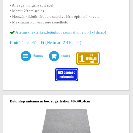
• Anyaga: horganyzott acél
• Méret: 29 cm széles
• Hosszú, kikötött árbocra szerelve létra építhető ki vele
• Maximum 5 cm-es csőre szerelhető
A termék raktárkészletünkről azonnal vihető. (1-4 darab)
Bruttó ár: 3.061,- Ft (Nettó ár: 2.410,- Ft)
részletek
kosárba!
Betonlap antenna árbóc rögzítéshez 40x40x4cm