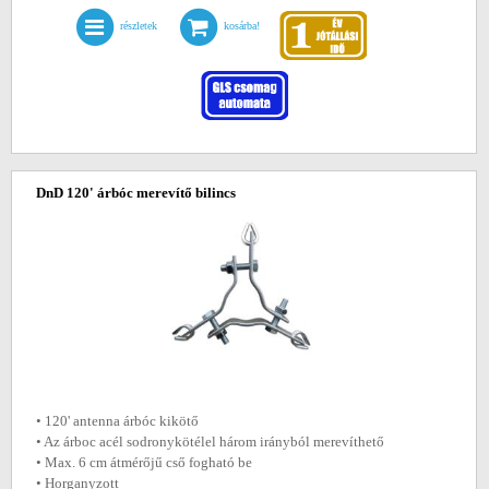
részletek
kosárba!
DnD 120' árbóc merevítő bilincs
• 120' antenna árbóc kikötő
• Az árboc acél sodronykötélel három irányból merevíthető
• Max. 6 cm átmérőjű cső fogható be
• Horganyzott