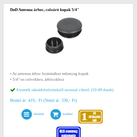
DnD Antenna árboc, csőzáró kupak 5/4"
• Az antenna árboc lezárásához műanyag kupak
• 5/4"-os csövekhez, árbócokhoz
A termék raktárkészletünkről azonnal vihető. (10-49 darab)
Bruttó ár: 419,- Ft (Nettó ár: 330,- Ft)
részletek
kosárba!