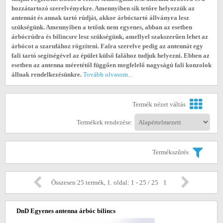
hozzátartozó szerelvényekre. Amennyiben sík tetőre helyezzük az
antennát és annak tartó rúdját, akkor árbóctartó állványra lesz
szükségünk. Amennyiben a tetőnk nem egyenes, abban az esetben
árbócrúdra és bilincsre lesz szükségünk, amellyel szakszerűen lehet az
árbócot a szarufához rögzíteni. Falra szerelve pedig az antennát egy
fali tartó segítségével az épület külső falához tudjuk helyezni. Ebben az
esetben az antenna méretétől függően megfelelő nagyságú fali konzolok
állnak rendelkezésünkre.
Tovább olvasom...
Termék nézet váltás
Termékek rendezése:
Termékszűrés
Összesen 25 termék, 1. oldal: 1 - 25 / 25
1
DnD Egyenes antenna árbóc bilincs