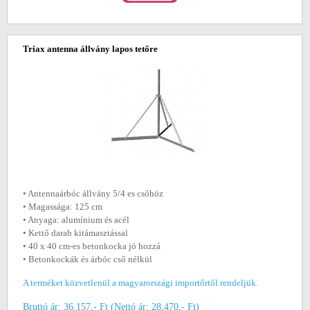
Triax antenna állvány lapos tetőre
• Antennaárbóc állvány 5/4 es csőhöz
• Magassága: 125 cm
• Anyaga: alumínium és acél
• Kettő darab kitámasztással
• 40 x 40 cm-es betonkocka jó hozzá
• Betonkockák és árbóc cső nélkül
A terméket közvetlenül a magyarországi importőrtől rendeljük.
Bruttó ár: 36.157,- Ft (Nettó ár: 28.470,- Ft)