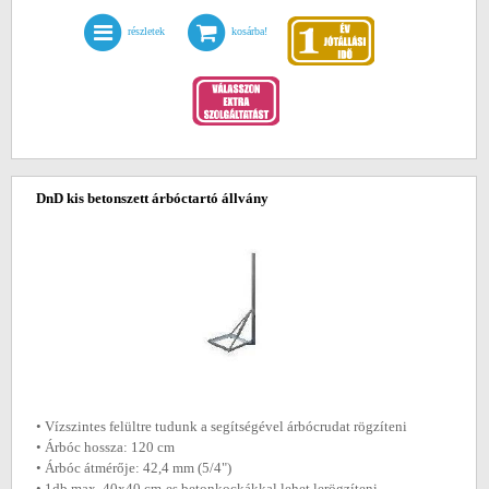
részletek
kosárba!
DnD kis betonszett árbóctartó állvány
• Vízszintes felültre tudunk a segítségével árbócrudat rögzíteni
• Árbóc hossza: 120 cm
• Árbóc átmérője: 42,4 mm (5/4")
• 1db max. 40x40 cm-es betonkockákkal lehet lerögzíteni