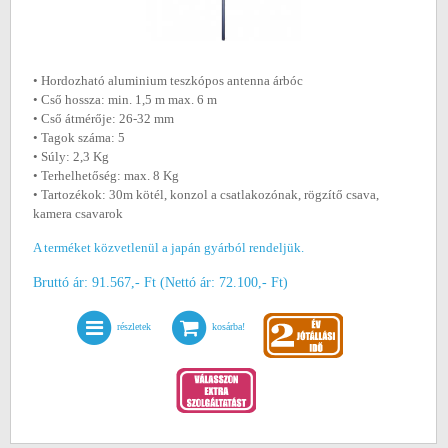
• Hordozható aluminium teszkópos antenna árbóc
• Cső hossza: min. 1,5 m max. 6 m
• Cső átmérője: 26-32 mm
• Tagok száma: 5
• Súly: 2,3 Kg
• Terhelhetőség: max. 8 Kg
• Tartozékok: 30m kötél, konzol a csatlakozónak, rögzítő csava,
kamera csavarok
A terméket közvetlenül a japán gyárból rendeljük.
Bruttó ár: 91.567,- Ft (Nettó ár: 72.100,- Ft)
részletek
kosárba!