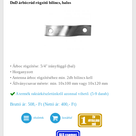
DnD árbócrúd rögzítő bilincs, balos
• Árboc rögzítése: 5/4" irányfüggő (bal)
• Horganyzott
• Antenna árboc rögzítéséhez min. 2db bilincs kell
• Állványcsavar mérete: min. 10x100 mm vagy 10x120 mm
A termék raktárkészletünkről azonnal vihető. (5-9 darab)
Bruttó ár: 508,- Ft (Nettó ár: 400,- Ft)
részletek
kosárba!