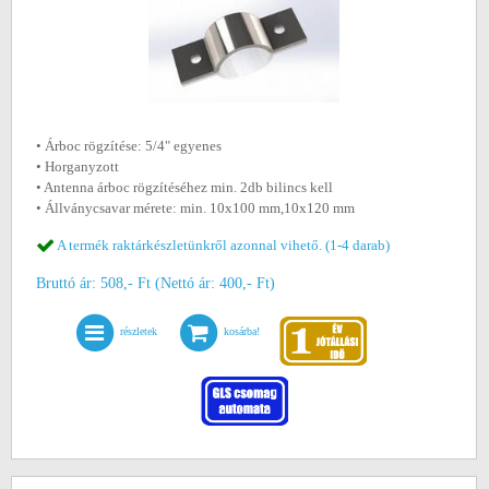
• Árboc rögzítése: 5/4" egyenes
• Horganyzott
• Antenna árboc rögzítéséhez min. 2db bilincs kell
• Állványcsavar mérete: min. 10x100 mm,10x120 mm
A termék raktárkészletünkről azonnal vihető. (1-4 darab)
Bruttó ár: 508,- Ft (Nettó ár: 400,- Ft)
részletek
kosárba!