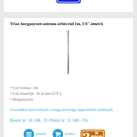
Triax horganyzott antenna árbócrúd 1m, 5/4" átmérő
• Cső hossza: 1m
• Cső átmérője: 42,4 mm (5/4")
• Horganyzott
A terméket közvetlenül a magyarországi importőrtől rendeljük.
Bruttó ár: 14.148,- Ft (Nettó ár: 11.140,- Ft)
részletek
kosárba!