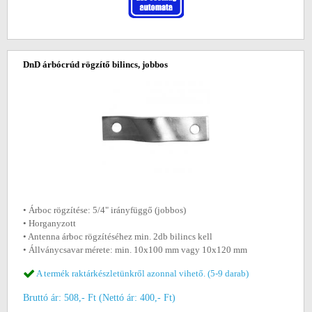
DnD árbócrúd rögzítő bilincs, jobbos
• Árboc rögzítése: 5/4" irányfüggő (jobbos)
• Horganyzott
• Antenna árboc rögzítéséhez min. 2db bilincs kell
• Állványcsavar mérete: min. 10x100 mm vagy 10x120 mm
A termék raktárkészletünkről azonnal vihető. (5-9 darab)
Bruttó ár: 508,- Ft (Nettó ár: 400,- Ft)