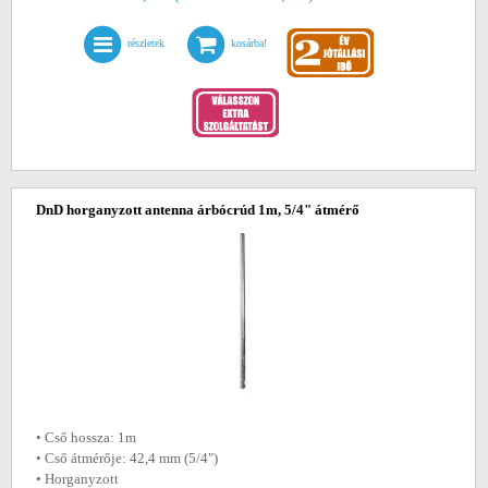
részletek
kosárba!
DnD horganyzott antenna árbócrúd 1m, 5/4" átmérő
• Cső hossza: 1m
• Cső átmérője: 42,4 mm (5/4")
• Horganyzott