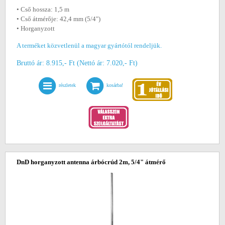
• Cső hossza: 1,5 m
• Cső átmérője: 42,4 mm (5/4")
• Horganyzott
A terméket közvetlenül a magyar gyártótól rendeljük.
Bruttó ár: 8.915,- Ft (Nettó ár: 7.020,- Ft)
részletek
kosárba!
DnD horganyzott antenna árbócrúd 2m, 5/4" átmérő