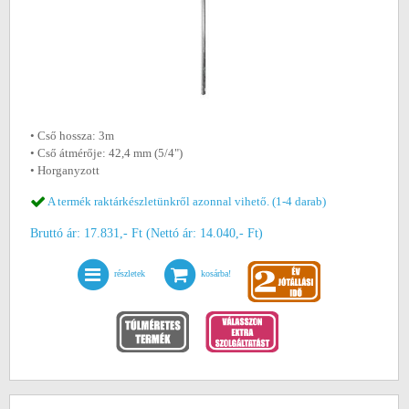
• Cső hossza: 3m
• Cső átmérője: 42,4 mm (5/4")
• Horganyzott
A termék raktárkészletünkről azonnal vihető. (1-4 darab)
Bruttó ár: 17.831,- Ft (Nettó ár: 14.040,- Ft)
részletek
kosárba!