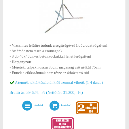
• Vízszintes felültre tudunk a segítségével árbócrudat rögzíteni
• Az árbóc nem része a csomagnak
• 3 db 40x40cm-es betonkockákkal lehet lerögzíteni
• Horganyzott
• Méretek: talpak hossza 85cm, magasság cső nélkül 75cm
• Ennek a cikkszámnak nem része az árbóctartó rúd
A termék raktárkészletünkről azonnal vihető. (1-4 darab)
Bruttó ár: 39.624,- Ft (Nettó ár: 31.200,- Ft)
részletek
kosárba!