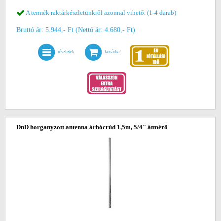
A termék raktárkészletünkről azonnal vihető. (1-4 darab)
Bruttó ár: 5.944,- Ft (Nettó ár: 4.680,- Ft)
részletek
kosárba!
DnD horganyzott antenna árbócrúd 1,5m, 5/4" átmérő