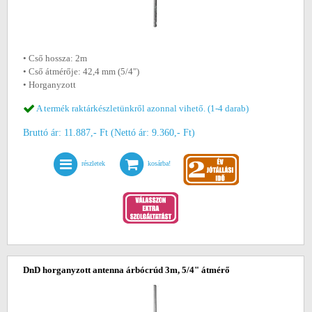
• Cső hossza: 2m
• Cső átmérője: 42,4 mm (5/4")
• Horganyzott
A termék raktárkészletünkről azonnal vihető. (1-4 darab)
Bruttó ár: 11.887,- Ft (Nettó ár: 9.360,- Ft)
részletek
kosárba!
DnD horganyzott antenna árbócrúd 3m, 5/4" átmérő