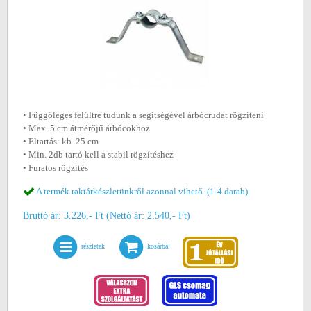
• Függőleges felültre tudunk a segítségével árbócrudat rögzíteni
• Max. 5 cm átmérőjű árbócokhoz
• Eltartás: kb. 25 cm
• Min. 2db tartó kell a stabil rögzítéshez
• Furatos rögzítés
A termék raktárkészletünkről azonnal vihető. (1-4 darab)
Bruttó ár: 3.226,- Ft (Nettó ár: 2.540,- Ft)
részletek
kosárba!