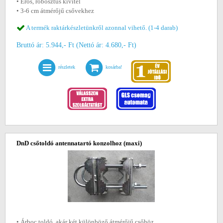
• Erős, robosztus kivitel
• 3-6 cm átmérőjű csővekhez
A termék raktárkészletünkről azonnal vihető. (1-4 darab)
Bruttó ár: 5.944,- Ft (Nettó ár: 4.680,- Ft)
részletek
kosárba!
DnD csőtoldó antennatartó konzolhoz (maxi)
• Árboc toldó, akár két különböző átmérőjű csőhöz