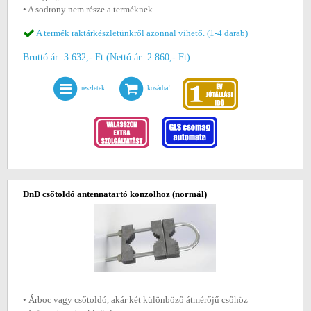
• A sodrony nem része a terméknek
A termék raktárkészletünkről azonnal vihető. (1-4 darab)
Bruttó ár: 3.632,- Ft (Nettó ár: 2.860,- Ft)
részletek
kosárba!
DnD csőtoldó antennatartó konzolhoz (normál)
• Árboc vagy csőtoldó, akár két különböző átmérőjű csőhöz