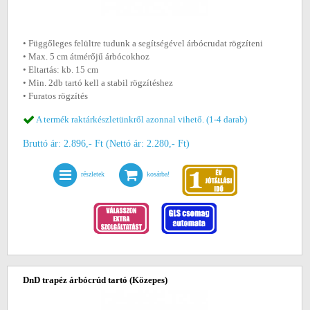
• Függőleges felültre tudunk a segítségével árbócrudat rögzíteni
• Max. 5 cm átmérőjű árbócokhoz
• Eltartás: kb. 15 cm
• Min. 2db tartó kell a stabil rögzítéshez
• Furatos rögzítés
A termék raktárkészletünkről azonnal vihető. (1-4 darab)
Bruttó ár: 2.896,- Ft (Nettó ár: 2.280,- Ft)
részletek
kosárba!
DnD trapéz árbócrúd tartó (Közepes)