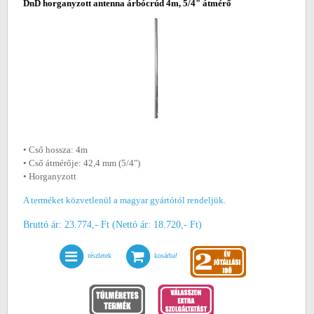
DnD horganyzott antenna árbócrúd 4m, 5/4" átmérő
• Cső hossza: 4m
• Cső átmérője: 42,4 mm (5/4")
• Horganyzott
A terméket közvetlenül a magyar gyártótól rendeljük.
Bruttó ár: 23.774,- Ft (Nettó ár: 18.720,- Ft)
részletek
kosárba!