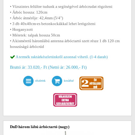
• Vízszintes felültre tudunk a segítségével árbócrudat rögzíteni
• Árbóc hossza: 120cm
• Árbóc átmérője: 42,4mm (5/4")
• 3 db 40x40cm-es betonkockákkal lehet lerögzíteni
• Horganyzott
• Méretek: talpak hossza 50cm
• A kisméretű háromlábú antenna árbóctartó szett része 1 db 120 cm
hosszúságú árbócrúd
A termék raktárkészletünkről azonnal vihető. (1-4 darab)
Bruttó ár: 33.020,- Ft (Nettó ár: 26.000,- Ft)
részletek
kosárba!
DnD három lábú árbóctartó (nagy)