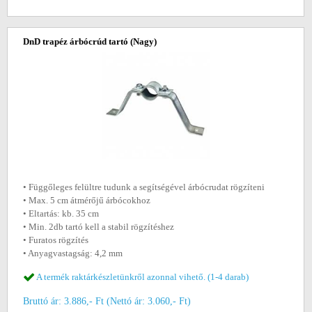
DnD trapéz árbócrúd tartó (Nagy)
• Függőleges felültre tudunk a segítségével árbócrudat rögzíteni
• Max. 5 cm átmérőjű árbócokhoz
• Eltartás: kb. 35 cm
• Min. 2db tartó kell a stabil rögzítéshez
• Furatos rögzítés
• Anyagvastagság: 4,2 mm
A termék raktárkészletünkről azonnal vihető. (1-4 darab)
Bruttó ár: 3.886,- Ft (Nettó ár: 3.060,- Ft)