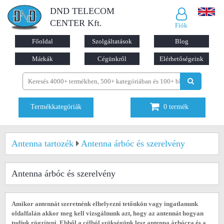
DND TELECOM
CENTER Kft.
Fiók
Főoldal
Szolgáltatások
Blog
Márkák
Cégünkről
Elérhetőségeink
Termékkategóriák
0
termék
Antenna tartozék
Antenna árbóc és szerelvény
Antenna árbóc és szerelvény
Amikor antennát szeretnénk elhelyezni tetőnkön vagy ingatlanunk
oldalfalán akkor meg kell vizsgálnunk azt, hogy az antennát hogyan
tudjuk rögzíteni. Ebből a célból szükségünk lesz antenna árbócra és a