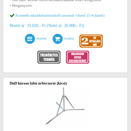
• Horganyzott
A termék raktárkészletünkről azonnal vihető. (1-4 darab)
Bruttó ár: 33.020,- Ft (Nettó ár: 26.000,- Ft)
részletek
kosárba!
DnD három lábú árbóctartó (kicsi)