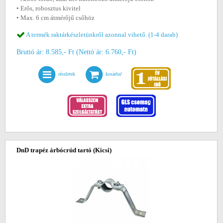
• Erős, robosztus kivitel
• Max. 6 cm átmérőjű csőhöz
A termék raktárkészletünkről azonnal vihető. (1-4 darab)
Bruttó ár: 8.585,- Ft (Nettó ár: 6.760,- Ft)
részletek
kosárba!
DnD trapéz árbócrúd tartó (Kicsi)