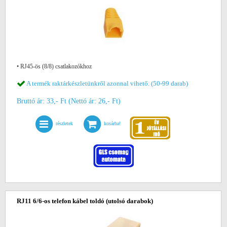
• RJ45-ös (8/8) csatlakozókhoz
A termék raktárkészletünkről azonnal vihető. (50-99 darab)
Bruttó ár: 33,- Ft (Nettó ár: 26,- Ft)
részletek
kosárba!
RJ11 6/6-os telefon kábel toldó
(utolsó darabok)