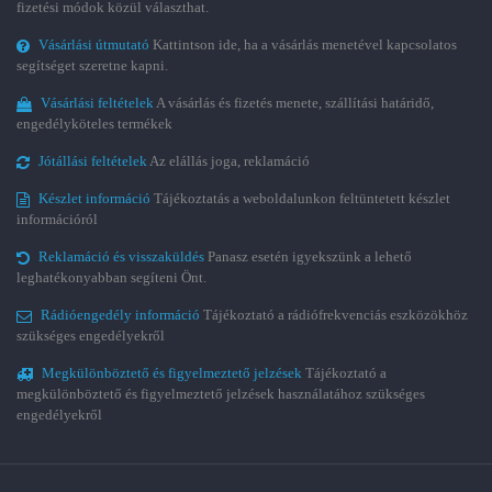
fizetési módok közül választhat.
Vásárlási útmutató
Kattintson ide, ha a vásárlás menetével kapcsolatos
segítséget szeretne kapni.
Vásárlási feltételek
A vásárlás és fizetés menete, szállítási határidő,
engedélyköteles termékek
Jótállási feltételek
Az elállás joga, reklamáció
Készlet információ
Tájékoztatás a weboldalunkon feltüntetett készlet
információról
Reklamáció és visszaküldés
Panasz esetén igyekszünk a lehető
leghatékonyabban segíteni Önt.
Rádióengedély információ
Tájékoztató a rádiófrekvenciás eszközökhöz
szükséges engedélyekről
Megkülönböztető és figyelmeztető jelzések
Tájékoztató a
megkülönböztető és figyelmeztető jelzések használatához szükséges
engedélyekről