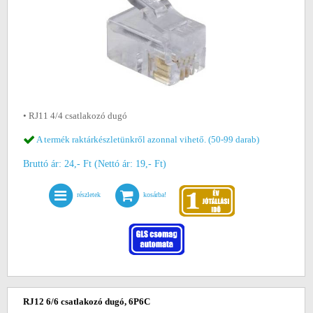
• RJ11 4/4 csatlakozó dugó
A termék raktárkészletünkről azonnal vihető. (50-99 darab)
Bruttó ár: 24,- Ft (Nettó ár: 19,- Ft)
részletek
kosárba!
RJ12 6/6 csatlakozó dugó, 6P6C