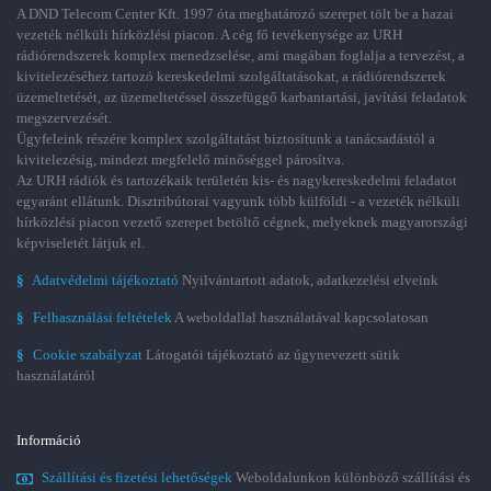
A DND Telecom Center Kft. 1997 óta meghatározó szerepet tölt be a hazai
vezeték nélküli hírközlési piacon. A cég fő tevékenysége az URH
rádiórendszerek komplex menedzselése, ami magában foglalja a tervezést, a
kivitelezéséhez tartozó kereskedelmi szolgáltatásokat, a rádiórendszerek
üzemeltetését, az üzemeltetéssel összefüggő karbantartási, javítási feladatok
megszervezését.
Ügyfeleink részére komplex szolgáltatást biztosítunk a tanácsadástól a
kivitelezésig, mindezt megfelelő minőséggel párosítva.
Az URH rádiók és tartozékaik területén kis- és nagykereskedelmi feladatot
egyaránt ellátunk. Disztribútorai vagyunk több külföldi - a vezeték nélküli
hírközlési piacon vezető szerepet betöltő cégnek, melyeknek magyarországi
képviseletét látjuk el.
§
Adatvédelmi tájékoztató
Nyilvántartott adatok, adatkezelési elveink
§
Felhasználási feltételek
A weboldallal használatával kapcsolatosan
§
Cookie szabályzat
Látogatói tájékoztató az úgynevezett sütik
használatáról
Információ
Szállítási és fizetési lehetőségek
Weboldalunkon különböző szállítási és