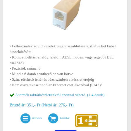
• Felhasználás: rövid vezeték meghosszabbítására, illetve két kábel
összekötésére
• Kompatibilitás: analóg telefon, ADSL modem vagy régebbi DSL
eszközök
• Pozíciók száma: 6
• Mind a 6 darab érintkező be van kötve
• Szín: elérhető fehér és bézs színben a készlet erejéig
• Nem összetévesztendő az Ethernet csatlakozóval (RJ45)!
A termék raktárkészletünkről azonnal vihető. (1-4 darab)
Bruttó ár: 351,- Ft (Nettó ár: 276,- Ft)
részletek
kosárba!