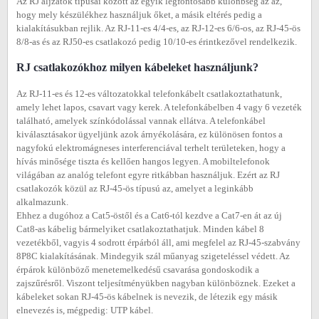
Az RJ aljzatok típusai között az egyik legfontosabb különbség az az,
hogy mely készülékhez használjuk őket, a másik eltérés pedig a
kialakításukban rejlik. Az RJ-11-es 4/4-es, az RJ-12-es 6/6-os, az RJ-45-ös
8/8-as és az RJ50-es csatlakozó pedig 10/10-es érintkezővel rendelkezik.
RJ csatlakozókhoz milyen kábeleket használjunk?
Az RJ-11-es és 12-es változatokkal telefonkábelt csatlakoztathatunk,
amely lehet lapos, csavart vagy kerek. A telefonkábelben 4 vagy 6 vezeték
található, amelyek színkódolással vannak ellátva. A telefonkábel
kiválasztásakor ügyeljünk azok árnyékolására, ez különösen fontos a
nagyfokú elektromágneses interferenciával terhelt területeken, hogy a
hívás minősége tiszta és kellően hangos legyen. A mobiltelefonok
világában az analóg telefont egyre ritkábban használjuk. Ezért az RJ
csatlakozók közül az RJ-45-ös típusú az, amelyet a leginkább
alkalmazunk.
Ehhez a dugóhoz a Cat5-östől és a Cat6-tól kezdve a Cat7-en át az új
Cat8-as kábelig bármelyiket csatlakoztathatjuk. Minden kábel 8
vezetékből, vagyis 4 sodrott érpárból áll, ami megfelel az RJ-45-szabvány
8P8C kialakításának. Mindegyik szál műanyag szigeteléssel védett. Az
érpárok különböző menetemelkedésű csavarása gondoskodik a
zajszűrésről. Viszont teljesítményükben nagyban különböznek. Ezeket a
kábeleket sokan RJ-45-ös kábelnek is nevezik, de létezik egy másik
elnevezés is, mégpedig: UTP kábel.