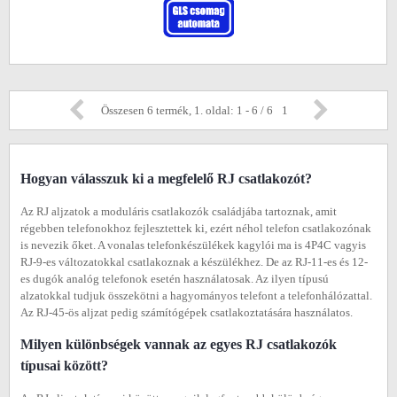
Összesen 6 termék, 1. oldal: 1 - 6 / 6
1
Hogyan válasszuk ki a megfelelő RJ csatlakozót?
Az RJ aljzatok a moduláris csatlakozók családjába tartoznak, amit
régebben telefonokhoz fejlesztettek ki, ezért néhol telefon csatlakozónak
is nevezik őket. A vonalas telefonkészülékek kagylói ma is 4P4C vagyis
RJ-9-es változatokkal csatlakoznak a készülékhez. De az RJ-11-es és 12-
es dugók analóg telefonok esetén használatosak. Az ilyen típusú
alzatokkal tudjuk összekötni a hagyományos telefont a telefonhálózattal.
Az RJ-45-ös aljzat pedig számítógépek csatlakoztatására használatos.
Milyen különbségek vannak az egyes RJ csatlakozók
típusai között?