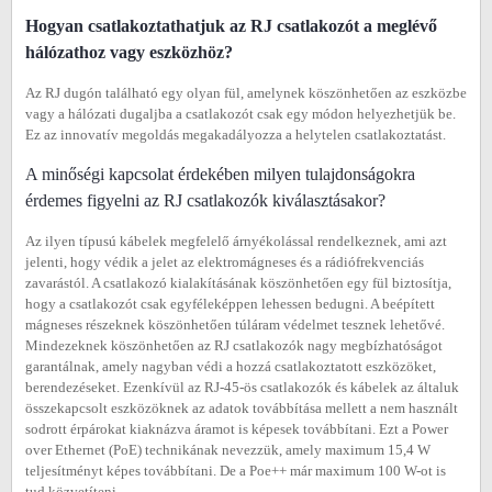
Hogyan csatlakoztathatjuk az RJ csatlakozót a meglévő
hálózathoz vagy eszközhöz?
Az RJ dugón található egy olyan fül, amelynek köszönhetően az eszközbe
vagy a hálózati dugaljba a csatlakozót csak egy módon helyezhetjük be.
Ez az innovatív megoldás megakadályozza a helytelen csatlakoztatást.
A minőségi kapcsolat érdekében milyen tulajdonságokra
érdemes figyelni az RJ csatlakozók kiválasztásakor?
Az ilyen típusú kábelek megfelelő árnyékolással rendelkeznek, ami azt
jelenti, hogy védik a jelet az elektromágneses és a rádiófrekvenciás
zavarástól. A csatlakozó kialakításának köszönhetően egy fül biztosítja,
hogy a csatlakozót csak egyféleképpen lehessen bedugni. A beépített
mágneses részeknek köszönhetően túláram védelmet tesznek lehetővé.
Mindezeknek köszönhetően az RJ csatlakozók nagy megbízhatóságot
garantálnak, amely nagyban védi a hozzá csatlakoztatott eszközöket,
berendezéseket. Ezenkívül az RJ-45-ös csatlakozók és kábelek az általuk
összekapcsolt eszközöknek az adatok továbbítása mellett a nem használt
sodrott érpárokat kiaknázva áramot is képesek továbbítani. Ezt a Power
over Ethernet (PoE) technikának nevezzük, amely maximum 15,4 W
teljesítményt képes továbbítani. De a Poe++ már maximum 100 W-ot is
tud közvetíteni.