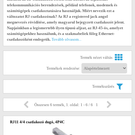
telekommunikációs berendezések, például telefonok, modemek és
számítógépek csatlakoztatására használjuk. Miért nevezik ezt a
változatot RJ csatlakozónak? Az RJ a registered jack angol
megnevezés rövidítése, amely magyarul bejegyzett csatlakozót jelent.
Napjainkban a legismertebb ilyen típusú aljzat, az RJ-45-ös, amelyet
számítógépekhez használunk, és a szakmabeliek főleg Ethernet-
csatlakozóként emlegetik.
Tovább olvasom...
Termék nézet váltás
Termékek rendezése:
Termékszűrés
Összesen 6 termék, 1. oldal: 1 - 6 / 6
1
RJ11 4/4 csatlakozó dugó, 4P4C