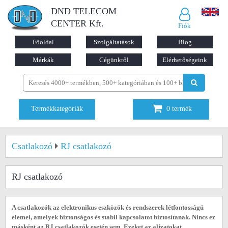
DND TELECOM
CENTER Kft.
Fiók
Főoldal
Szolgáltatások
Blog
Márkák
Cégünkről
Elérhetőségeink
Termékkategóriák
0
termék
Csatlakozó
RJ csatlakozó
RJ csatlakozó
A csatlakozók az elektronikus eszközök és rendszerek létfontosságú
elemei, amelyek biztonságos és stabil kapcsolatot biztosítanak. Nincs ez
másként az RJ csatlakozók esetén sem. Ezeket az aljzatokat