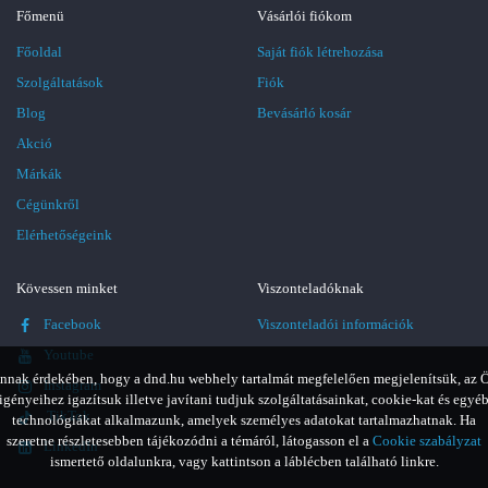
Főmenü
Vásárlói fiókom
Főoldal
Saját fiók létrehozása
Szolgáltatások
Fiók
Blog
Bevásárló kosár
Akció
Márkák
Cégünkről
Elérhetőségeink
Kövessen minket
Viszonteladóknak
Facebook
Viszonteladói információk
Youtube
nnak érdekében, hogy a dnd.hu webhely tartalmát megfelelően megjelenítsük, az 
Instagram
igényeihez igazítsuk illetve javítani tudjuk szolgáltatásainkat, cookie-kat és egyé
TikTok
technológiákat alkalmazunk, amelyek személyes adatokat tartalmazhatnak. Ha
szeretne részletesebben tájékozódni a témáról, látogasson el a
Cookie szabályzat
LinkedIn
ismertető oldalunkra, vagy kattintson a láblécben található linkre.