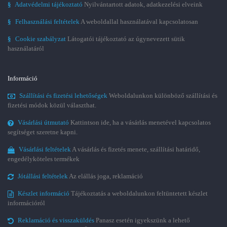
§
Adatvédelmi tájékoztató
Nyilvántartott adatok, adatkezelési elveink
§
Felhasználási feltételek
A weboldallal használatával kapcsolatosan
§
Cookie szabályzat
Látogatói tájékoztató az úgynevezett sütik
használatáról
Információ
Szállítási és fizetési lehetőségek
Weboldalunkon különböző szállítási és
fizetési módok közül választhat.
Vásárlási útmutató
Kattintson ide, ha a vásárlás menetével kapcsolatos
segítséget szeretne kapni.
Vásárlási feltételek
A vásárlás és fizetés menete, szállítási határidő,
engedélyköteles termékek
Jótállási feltételek
Az elállás joga, reklamáció
Készlet információ
Tájékoztatás a weboldalunkon feltüntetett készlet
információról
Reklamáció és visszaküldés
Panasz esetén igyekszünk a lehető