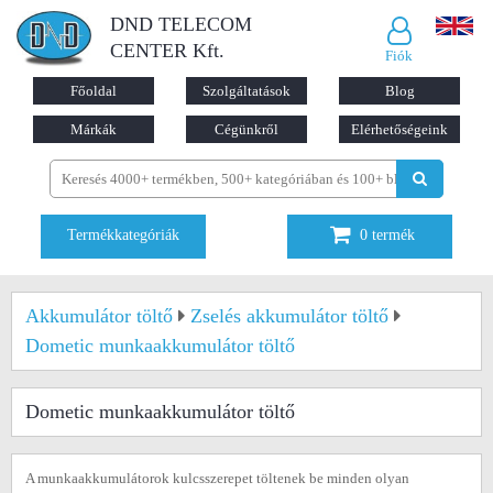
DND TELECOM
CENTER Kft.
Fiók
Főoldal
Szolgáltatások
Blog
Márkák
Cégünkről
Elérhetőségeink
Termékkategóriák
0
termék
Akkumulátor töltő
Zselés akkumulátor töltő
Dometic munkaakkumulátor töltő
Dometic munkaakkumulátor töltő
A munkaakkumulátorok kulcsszerepet töltenek be minden olyan