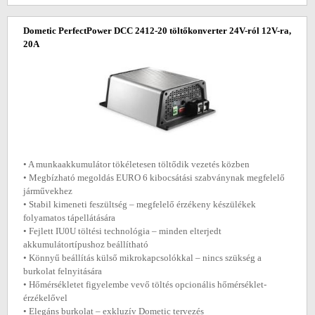
Dometic PerfectPower DCC 2412-20 töltőkonverter 24V-ról 12V-ra,
20A
• A munkaakkumulátor tökéletesen töltődik vezetés közben
• Megbízható megoldás EURO 6 kibocsátási szabványnak megfelelő
járművekhez
• Stabil kimeneti feszültség – megfelelő érzékeny készülékek
folyamatos tápellátására
• Fejlett IU0U töltési technológia – minden elterjedt
akkumulátortípushoz beállítható
• Könnyű beállítás külső mikrokapcsolókkal – nincs szükség a
burkolat felnyitására
• Hőmérsékletet figyelembe vevő töltés opcionális hőmérséklet-
érzékelővel
• Elegáns burkolat – exkluzív Dometic tervezés