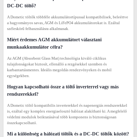
DC-DC töltő?
A Dometic töltők többféle akkumulátortípussal kompatibilisek, beleértve
a hagyományos savas, AGM és LiFePO4 akkumulátorokat is. Ezáltal
széleskörű felhasználásra alkalmasak.
Miért érdemes AGM akkumulátort választani
munkaakkumulátor célra?
Az AGM (Absorbent Glass Mat) technológia kiváló ciklikus
tulajdonságokat biztosít, ellenálló a rezgésekkel szemben és
karbantartásmentes. Ideális megoldás rendezvényeken és mobil
egységekben.
Hogyan kapcsolható össze a töltő inverterrel vagy más
rendszerekkel?
A Dometic töltő kompatibilis inverterekkel és napenergiás rendszerekkel
is, ezáltal egy komplex energiaelosztó hálózat alakítható ki. A megfelelő
védelmi modulok beiktatásával több komponens is biztonságosan
összekapcsolható.
Mi a különbség a hálózati töltők és a DC-DC töltők között?