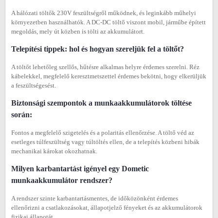
A hálózati töltők 230V feszültségről működnek, és leginkább műhelyi
környezetben használhatók. A DC-DC töltő viszont mobil, járműbe épített
megoldás, mely út közben is tölti az akkumulátort.
Telepítési tippek: hol és hogyan szereljük fel a töltőt?
A töltőt lehetőleg szellős, hűtésre alkalmas helyre érdemes szerelni. Réz
kábelekkel, megfelelő keresztmetszettel érdemes bekötni, hogy elkerüljük
a feszültségesést.
Biztonsági szempontok a munkaakkumulátorok töltése
során:
Fontos a megfelelő szigetelés és a polaritás ellenőrzése. A töltő véd az
esetleges túlfeszültség vagy túltöltés ellen, de a telepítés közbeni hibák
mechanikai károkat okozhatnak.
Milyen karbantartást igényel egy Dometic
munkaakkumulátor rendszer?
A rendszer szinte karbantartásmentes, de időközönként érdemes
ellenőrizni a csatlakozásokat, állapotjelző fényeket és az akkumulátorok
fizikai állapotát.