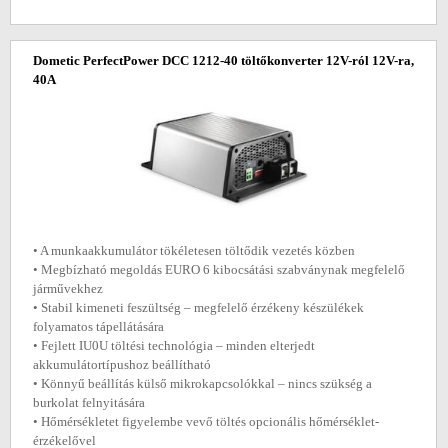
Dometic PerfectPower DCC 1212-40 töltőkonverter 12V-ról 12V-ra,
40A
• A munkaakkumulátor tökéletesen töltődik vezetés közben
• Megbízható megoldás EURO 6 kibocsátási szabványnak megfelelő
járművekhez
• Stabil kimeneti feszültség – megfelelő érzékeny készülékek
folyamatos tápellátására
• Fejlett IU0U töltési technológia – minden elterjedt
akkumulátortípushoz beállítható
• Könnyű beállítás külső mikrokapcsolókkal – nincs szükség a
burkolat felnyitására
• Hőmérsékletet figyelembe vevő töltés opcionális hőmérséklet-
érzékelővel