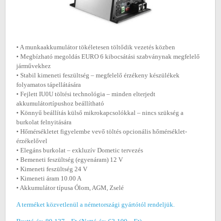
• A munkaakkumulátor tökéletesen töltődik vezetés közben
• Megbízható megoldás EURO 6 kibocsátási szabványnak megfelelő
járművekhez
• Stabil kimeneti feszültség – megfelelő érzékeny készülékek
folyamatos tápellátására
• Fejlett IU0U töltési technológia – minden elterjedt
akkumulátortípushoz beállítható
• Könnyű beállítás külső mikrokapcsolókkal – nincs szükség a
burkolat felnyitására
• Hőmérsékletet figyelembe vevő töltés opcionális hőmérséklet-
érzékelővel
• Elegáns burkolat – exkluzív Dometic tervezés
• Bemeneti feszültség (egyenáram) 12 V
• Kimeneti feszültség 24 V
• Kimeneti áram 10.00 A
• Akkumulátor típusa Ólom, AGM, Zselé
A terméket közvetlenül a németországi gyártótól rendeljük.