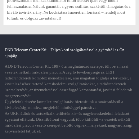
professzionális munkaakkumulátor töltőt keresel ipari vagy mobil
felhasználásra. Nálunk garantált a gyors szállítás, szakértői támogatás és a
kiváló ár-érték arány. Ne kockáztass ismeretlen forrással – rendelj most
tőlünk, és dolgozz zavartalanul!
DND Telecom Center Kft. - Teljes körű szolgáltatással a gyártótól az Ön
ajtajáig
A DND Telecom Center Kft. 1997 óta meghatározó szerepet tölt be a hazai
vezeték nélküli hírközlési piacon. A cég fő tevékenysége az URH
rádiórendszerek komplex menedzselése, ami magában foglalja a tervezést, a
kivitelezéséhez tartozó kereskedelmi szolgáltatásokat, a rádiórendszerek
üzemeltetését, az üzemeltetéssel összefüggő karbantartási, javítási feladatok
megszervezését.
Ügyfeleink részére komplex szolgáltatást biztosítunk a tanácsadástól a
kivitelezésig, mindezt megfelelő minőséggel párosítva.
Az URH rádiók és tartozékaik területén kis- és nagykereskedelmi feladatot
egyaránt ellátunk. Disztribútorai vagyunk több külföldi - a vezeték nélküli
hírközlési piacon vezető szerepet betöltő cégnek, melyeknek magyarországi
képviseletét látjuk el.