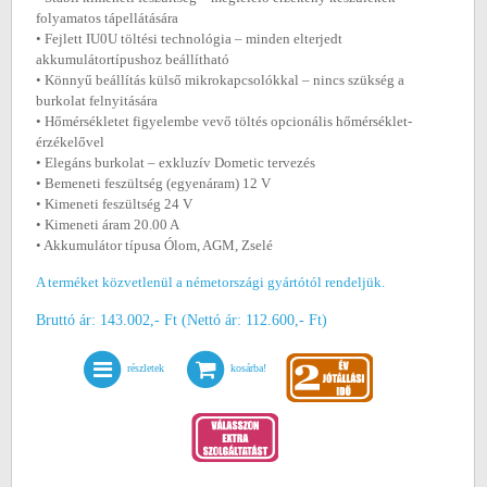
folyamatos tápellátására
• Fejlett IU0U töltési technológia – minden elterjedt
akkumulátortípushoz beállítható
• Könnyű beállítás külső mikrokapcsolókkal – nincs szükség a
burkolat felnyitására
• Hőmérsékletet figyelembe vevő töltés opcionális hőmérséklet-
érzékelővel
• Elegáns burkolat – exkluzív Dometic tervezés
• Bemeneti feszültség (egyenáram) 12 V
• Kimeneti feszültség 24 V
• Kimeneti áram 20.00 A
• Akkumulátor típusa Ólom, AGM, Zselé
A terméket közvetlenül a németországi gyártótól rendeljük.
Bruttó ár: 143.002,- Ft (Nettó ár: 112.600,- Ft)
részletek
kosárba!