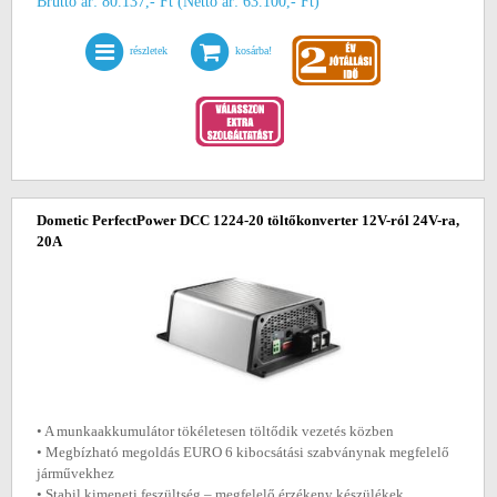
Bruttó ár: 80.137,- Ft (Nettó ár: 63.100,- Ft)
részletek
kosárba!
Dometic PerfectPower DCC 1224-20 töltőkonverter 12V-ról 24V-ra,
20A
• A munkaakkumulátor tökéletesen töltődik vezetés közben
• Megbízható megoldás EURO 6 kibocsátási szabványnak megfelelő
járművekhez
• Stabil kimeneti feszültség – megfelelő érzékeny készülékek