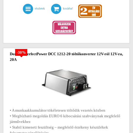
részletek
kosárba!
-30%
Dometic PerfectPower DCC 1212-20 töltőkonverter 12V-ról 12V-ra,
20A
• A munkaakkumulátor tökéletesen töltődik vezetés közben
• Megbízható megoldás EURO 6 kibocsátási szabványnak megfelelő
járművekhez
• Stabil kimeneti feszültség – megfelelő érzékeny készülékek
folyamatos tápellátására