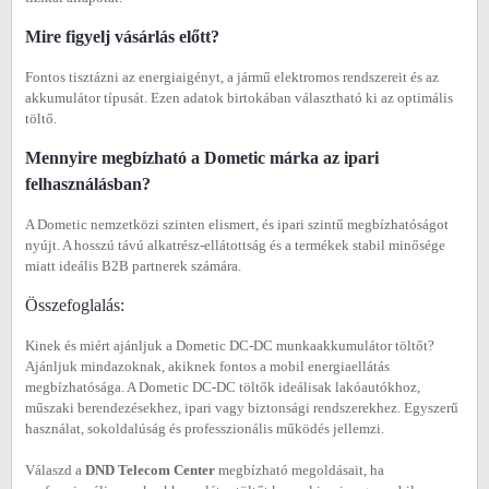
Mire figyelj vásárlás előtt?
Fontos tisztázni az energiaigényt, a jármű elektromos rendszereit és az
akkumulátor típusát. Ezen adatok birtokában választható ki az optimális
töltő.
Mennyire megbízható a Dometic márka az ipari
felhasználásban?
A Dometic nemzetközi szinten elismert, és ipari szintű megbízhatóságot
nyújt. A hosszú távú alkatrész-ellátottság és a termékek stabil minősége
miatt ideális B2B partnerek számára.
Összefoglalás:
Kinek és miért ajánljuk a Dometic DC-DC munkaakkumulátor töltőt?
Ajánljuk mindazoknak, akiknek fontos a mobil energiaellátás
megbízhatósága. A Dometic DC-DC töltők ideálisak lakóautókhoz,
műszaki berendezésekhez, ipari vagy biztonsági rendszerekhez. Egyszerű
használat, sokoldalúság és professzionális működés jellemzi.
Válaszd a
DND Telecom Center
megbízható megoldásait, ha