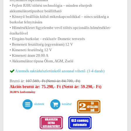
• Fejlett IU0U töltési technológia – minden elterjedt
akkumulátortípushoz beállítható
• Könnyű beállítás külső mikrokapcsolókkal – nincs szükség a
burkolat felnyitására
• Hőmérsékletet figyelembe vevő töltés opcionális hőmérséklet-
érzékelővel
• Elegáns burkolat – exkluzív Dometic tervezés
• Bemeneti feszültség (egyenáram) 12 V
• Kimeneti feszültség 12 V
• Kimeneti áram 20.00 A
• Akkumulátor típusa Ólom, AGM, Zselé
A termék raktárkészletünkről azonnal vihető. (1-4 darab)
Bruttó ár:
107.569,- Ft (Nettó ár: 84.700,- Ft)
Akciós bruttó ár: 75.298,- Ft (Nettó ár: 59.290,- Ft)
30,00% kedvezmény
részletek
kosárba!