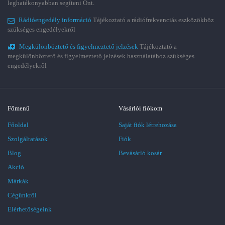
leghatékonyabban segíteni Önt.
Rádióengedély információ
Tájékoztató a rádiófrekvenciás eszközökhöz
szükséges engedélyekről
Megkülönböztető és figyelmeztető jelzések
Tájékoztató a
megkülönböztető és figyelmeztető jelzések használatához szükséges
engedélyekről
Főmenü
Vásárlói fiókom
Főoldal
Saját fiók létrehozása
Szolgáltatások
Fiók
Blog
Bevásárló kosár
Akció
Márkák
Cégünkről
Elérhetőségeink