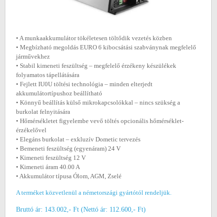
• A munkaakkumulátor tökéletesen töltődik vezetés közben
• Megbízható megoldás EURO 6 kibocsátási szabványnak megfelelő
járművekhez
• Stabil kimeneti feszültség – megfelelő érzékeny készülékek
folyamatos tápellátására
• Fejlett IU0U töltési technológia – minden elterjedt
akkumulátortípushoz beállítható
• Könnyű beállítás külső mikrokapcsolókkal – nincs szükség a
burkolat felnyitására
• Hőmérsékletet figyelembe vevő töltés opcionális hőmérséklet-
érzékelővel
• Elegáns burkolat – exkluzív Dometic tervezés
• Bemeneti feszültség (egyenáram) 24 V
• Kimeneti feszültség 12 V
• Kimeneti áram 40.00 A
• Akkumulátor típusa Ólom, AGM, Zselé
A terméket közvetlenül a németországi gyártótól rendeljük.
Bruttó ár: 143.002,- Ft (Nettó ár: 112.600,- Ft)