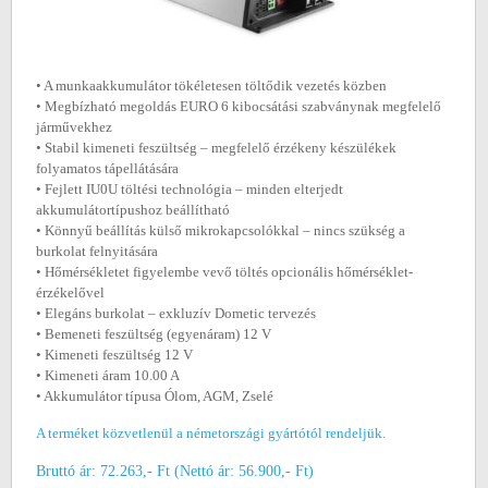
• A munkaakkumulátor tökéletesen töltődik vezetés közben
• Megbízható megoldás EURO 6 kibocsátási szabványnak megfelelő
járművekhez
• Stabil kimeneti feszültség – megfelelő érzékeny készülékek
folyamatos tápellátására
• Fejlett IU0U töltési technológia – minden elterjedt
akkumulátortípushoz beállítható
• Könnyű beállítás külső mikrokapcsolókkal – nincs szükség a
burkolat felnyitására
• Hőmérsékletet figyelembe vevő töltés opcionális hőmérséklet-
érzékelővel
• Elegáns burkolat – exkluzív Dometic tervezés
• Bemeneti feszültség (egyenáram) 12 V
• Kimeneti feszültség 12 V
• Kimeneti áram 10.00 A
• Akkumulátor típusa Ólom, AGM, Zselé
A terméket közvetlenül a németországi gyártótól rendeljük.
Bruttó ár: 72.263,- Ft (Nettó ár: 56.900,- Ft)