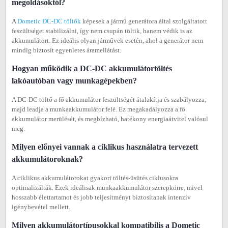
megoldásoktól?
A
Dometic DC-DC töltők
képesek a jármű generátora által szolgáltatott
feszültséget stabilizálni, így nem csupán töltik, hanem védik is az
akkumulátort. Ez ideális olyan járművek esetén, ahol a generátor nem
mindig biztosít egyenletes áramellátást.
Hogyan működik a DC-DC akkumulátortöltés
lakóautóban vagy munkagépekben?
A DC-DC töltő a fő akkumulátor feszültségét átalakítja és szabályozza,
majd leadja a munkaakkumulátor felé. Ez megakadályozza a fő
akkumulátor merülését, és megbízható, hatékony energiaátvitel valósul
meg.
Milyen előnyei vannak a ciklikus használatra tervezett
akkumulátoroknak?
A ciklikus akkumulátorokat gyakori töltés-üsütés ciklusokra
optimalizálták. Ezek ideálisak munkaakkumulátor szerepkörre, mivel
hosszabb élettartamot és jobb teljesítményt biztosítanak intenzív
igénybevétel mellett.
Milyen akkumulátortípusokkal kompatibilis a Dometic