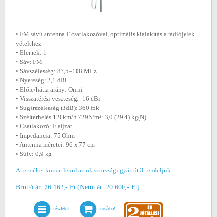
• FM sávú antenna F csatlakozóval, optimális kialakítás a rádiójelek
vételéhez
• Elemek: 1
• Sáv: FM
• Sávszélesség: 87,5–108 MHz
• Nyereség: 2,1 dBi
• Előre/hátra arány: Omni
• Visszatérési veszteség: -16 dBi
• Sugárszélesség (3dB): 360 fok
• Szélterhelés 120km/h 729N/m²: 3,0 (29,4) kg(N)
• Csatlakozó: F aljzat
• Impedancia: 75 Ohm
• Antenna méretei: 96 x 77 cm
• Súly: 0,9 kg
A terméket közvetlenül az olaszországi gyártótól rendeljük.
Bruttó ár: 26.162,- Ft (Nettó ár: 20.600,- Ft)
részletek
kosárba!