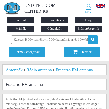
DND TELECOM
CENTER Kft.
Fiók
Főoldal
Szolgáltatások
Blog
Márkák
Cégünkről
Elérhetőségeink
Termékkategóriák
0
termék
Antennák
Rádió antenna
Fracarro FM antenna
Fracarro FM antenna
A kiváló FM jelvétel kulcsa a megfelelő antenna kiválasztása. A rossz
minőségű antenna torz hangot, szakadozó adást és gyenge jelerősséget
eredményezhet. Egy profi FM antenna segít elkerülni ezeket a hibákat, és