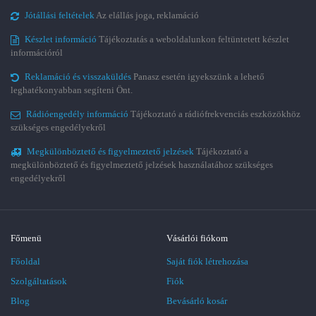
Jótállási feltételek
Az elállás joga, reklamáció
Készlet információ
Tájékoztatás a weboldalunkon feltüntetett készlet
információról
Reklamáció és visszaküldés
Panasz esetén igyekszünk a lehető
leghatékonyabban segíteni Önt.
Rádióengedély információ
Tájékoztató a rádiófrekvenciás eszközökhöz
szükséges engedélyekről
Megkülönböztető és figyelmeztető jelzések
Tájékoztató a
megkülönböztető és figyelmeztető jelzések használatához szükséges
engedélyekről
Főmenü
Vásárlói fiókom
Főoldal
Saját fiók létrehozása
Szolgáltatások
Fiók
Blog
Bevásárló kosár