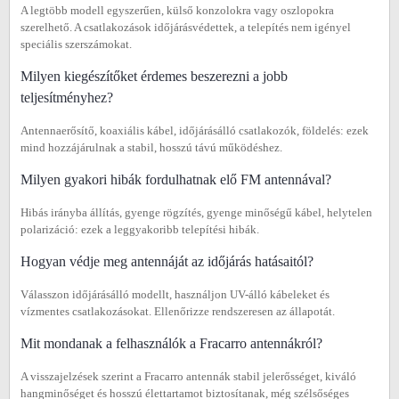
A legtöbb modell egyszerűen, külső konzolokra vagy oszlopokra
szerelhető. A csatlakozások időjárásvédettek, a telepítés nem igényel
speciális szerszámokat.
Milyen kiegészítőket érdemes beszerezni a jobb
teljesítményhez?
Antennaerősítő, koaxiális kábel, időjárásálló csatlakozók, földelés: ezek
mind hozzájárulnak a stabil, hosszú távú működéshez.
Milyen gyakori hibák fordulhatnak elő FM antennával?
Hibás irányba állítás, gyenge rögzítés, gyenge minőségű kábel, helytelen
polarizáció: ezek a leggyakoribb telepítési hibák.
Hogyan védje meg antennáját az időjárás hatásaitól?
Válasszon időjárásálló modellt, használjon UV-álló kábeleket és
vízmentes csatlakozásokat. Ellenőrizze rendszeresen az állapotát.
Mit mondanak a felhasználók a Fracarro antennákról?
A visszajelzések szerint a Fracarro antennák stabil jelerősséget, kiváló
hangminőséget és hosszú élettartamot biztosítanak, még szélsőséges