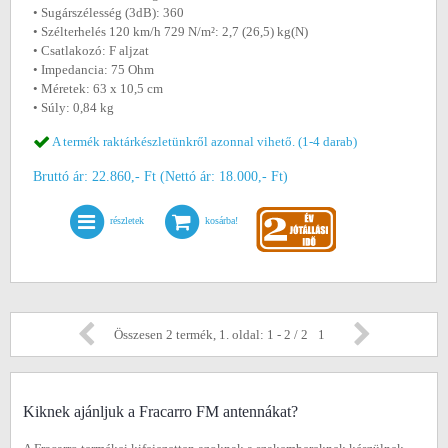
• Sugárszélesség (3dB): 360
• Szélterhelés 120 km/h 729 N/m²: 2,7 (26,5) kg(N)
• Csatlakozó: F aljzat
• Impedancia: 75 Ohm
• Méretek: 63 x 10,5 cm
• Súly: 0,84 kg
A termék raktárkészletünkről azonnal vihető. (1-4 darab)
Bruttó ár: 22.860,- Ft (Nettó ár: 18.000,- Ft)
részletek
kosárba!
Összesen 2 termék, 1. oldal: 1 - 2 / 2
1
Kiknek ajánljuk a Fracarro FM antennákat?