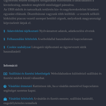
Ügyfeleink részére komplex szolgáltatást biztosítunk a tanácsadástól a
kivitelezésig, mindezt megfelelő minőséggel párosítva.
Az URH rádiók és tartozékaik területén kis- és nagykereskedelmi feladatot
egyaránt ellátunk. Disztribútorai vagyunk több külföldi - a vezeték nélküli
hírközlési piacon vezető szerepet betöltő cégnek, melyeknek magyarországi
képviseletét látjuk el.
§
Adatvédelmi tájékoztató
Nyilvántartott adatok, adatkezelési elveink
§
Felhasználási feltételek
A weboldallal használatával kapcsolatosan
§
Cookie szabályzat
Látogatói tájékoztató az úgynevezett sütik
használatáról
Információ
Szállítási és fizetési lehetőségek
Weboldalunkon különböző szállítási és
fizetési módok közül választhat.
Vásárlási útmutató
Kattintson ide, ha a vásárlás menetével kapcsolatos
segítséget szeretne kapni.
Vásárlási feltételek
A vásárlás és fizetés menete, szállítási határidő,
engedélyköteles termékek