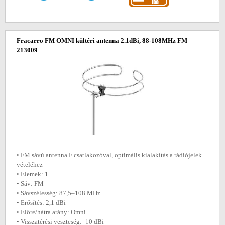
Fracarro FM OMNI kültéri antenna 2.1dBi, 88-108MHz FM
213009
• FM sávú antenna F csatlakozóval, optimális kialakítás a rádiójelek
vételéhez
• Elemek: 1
• Sáv: FM
• Sávszélesség: 87,5–108 MHz
• Erősítés: 2,1 dBi
• Előre/hátra arány: Omni
• Visszatérési veszteség: -10 dBi