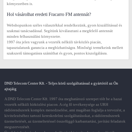
környezetben is.
Hol vásárolhat eredeti Fracarro FM antennát?
Webshopunkon széles választékkal rendelkezünk, gyors kiszállítással és
szakmai tanácsadással. Segítünk kiválasztani a megfelelő antennát
minden felhasználási környezetre.
1997 óta jelen vagyunk a vezeték nélküli távközlés piacán,
tapasztalatunk garancia a megbízhatóságra. Minőségi termékeink mellett
szakszerű támogatásra számíthat és gyors, pontos kiszolgálásra.
DND Telecom Center Kft. - Teljes körű szolgáltatással a gyártótól az Ön
ajtajáig
A DND Telecom Center Kft. 1997 óta meghatározó szerepet tölt be a hazai
vezeték nélküli hírközlési piacon. A cég fő tevékenysége az URH
rádiórendszerek komplex menedzselése, ami magában foglalja a tervezést, a
kivitelezéséhez tartozó kereskedelmi szolgáltatásokat, a rádiórendszerek
üzemeltetését, az üzemeltetéssel összefüggő karbantartási, javítási feladatok
megszervezését.