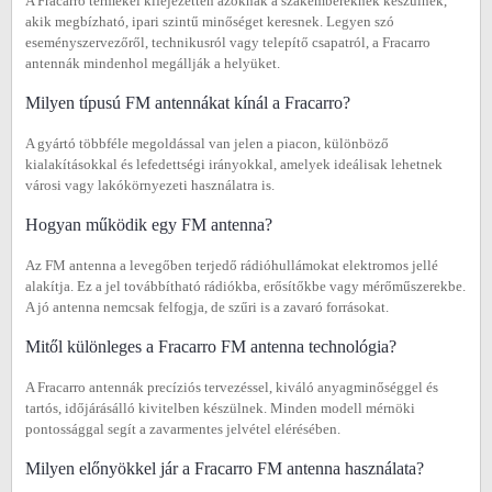
A Fracarro termékei kifejezetten azoknak a szakembereknek készülnek,
akik megbízható, ipari szintű minőséget keresnek. Legyen szó
eseményszervezőről, technikusról vagy telepítő csapatról, a Fracarro
antennák mindenhol megállják a helyüket.
Milyen típusú FM antennákat kínál a Fracarro?
A gyártó többféle megoldással van jelen a piacon, különböző
kialakításokkal és lefedettségi irányokkal, amelyek ideálisak lehetnek
városi vagy lakókörnyezeti használatra is.
Hogyan működik egy FM antenna?
Az FM antenna a levegőben terjedő rádióhullámokat elektromos jellé
alakítja. Ez a jel továbbítható rádiókba, erősítőkbe vagy mérőműszerekbe.
A jó antenna nemcsak felfogja, de szűri is a zavaró forrásokat.
Mitől különleges a Fracarro FM antenna technológia?
A Fracarro antennák precíziós tervezéssel, kiváló anyagminőséggel és
tartós, időjárásálló kivitelben készülnek. Minden modell mérnöki
pontossággal segít a zavarmentes jelvétel elérésében.
Milyen előnyökkel jár a Fracarro FM antenna használata?