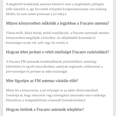
A megfelelő kialakítású antenna lehetővé teszi a megbízható jelfogást
több irányból is, így kevesebb telepítési kompromisszumra van szükség.
Ideális, ha nem ismert pontosan a jel iránya.
Milyen környezetben működik a legjobban a Fracarro antenna?
Városi tetők, falusi házak, mobil installációk: a Fracarro antennák minden
környezetben megállják a helyüket. Az időjárásálló konstrukció
biztonságot nyújt eső, szél vagy hó esetén is.
Hogyan lehet javítani a vételi minőséget Fracarro eszközökkel?
A Fracarro FM antennák kombinálhatók jelerősítőkkel, minőségi
kábelekkel és egyéb tartozékokkal, amelyek segítenek csökkenteni a
jelveszteséget és javítani az adás tisztaságát.
Mire figyeljen az FM antenna vásárlás előtt?
Mérje fel a környezetet, a jel erősségét és az adók elhelyezkedését.
Gondolja át, hogy irányított vagy körsugárzó antennára van-e szüksége.
Ellenőrizze a kompatibilitást a használt berendezésekkel.
Hogyan történik a Fracarro antennák telepítése?