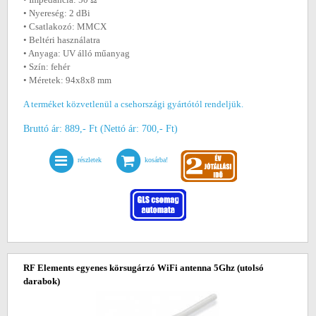
• Nyereség: 2 dBi
• Csatlakozó: MMCX
• Beltéri használatra
• Anyaga: UV álló műanyag
• Szín: fehér
• Méretek: 94x8x8 mm
A terméket közvetlenül a csehországi gyártótól rendeljük.
Bruttó ár: 889,- Ft (Nettó ár: 700,- Ft)
részletek
kosárba!
RF Elements egyenes körsugárzó WiFi antenna 5Ghz
(utolsó
darabok)