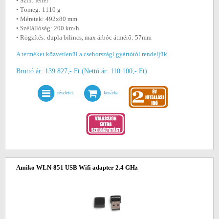
• Szín: fehér
• Tömeg: 1110 g
• Méretek: 492x80 mm
• Szélállóság: 200 km/h
• Rögzítés: dupla bilincs, max árbóc átmérő: 57mm
A terméket közvetlenül a csehországi gyártótól rendeljük.
Bruttó ár: 139.827,- Ft (Nettó ár: 110.100,- Ft)
részletek
kosárba!
Amiko WLN-851 USB Wifi adapter 2.4 GHz