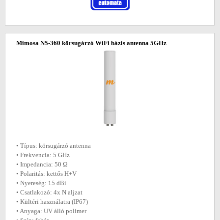
Mimosa N5-360 körsugárzó WiFi bázis antenna 5GHz
• Típus: körsugárzó antenna
• Frekvencia: 5 GHz
• Impedancia: 50 Ω
• Polaritás: kettős H+V
• Nyereség: 15 dBi
• Csatlakozó: 4x N aljzat
• Kültéri használatra (IP67)
• Anyaga: UV álló polimer