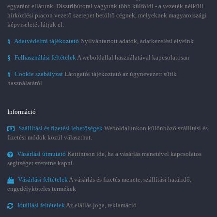
egyaránt ellátunk. Disztribútorai vagyunk több külföldi - a vezeték nélküli
hírközlési piacon vezető szerepet betöltő cégnek, melyeknek magyarországi
képviseletét látjuk el.
§
Adatvédelmi tájékoztató
Nyilvántartott adatok, adatkezelési elveink
§
Felhasználási feltételek
A weboldallal használatával kapcsolatosan
§
Cookie szabályzat
Látogatói tájékoztató az úgynevezett sütik
használatáról
Információ
Szállítási és fizetési lehetőségek
Weboldalunkon különböző szállítási és
fizetési módok közül választhat.
Vásárlási útmutató
Kattintson ide, ha a vásárlás menetével kapcsolatos
segítséget szeretne kapni.
Vásárlási feltételek
A vásárlás és fizetés menete, szállítási határidő,
engedélyköteles termékek
Jótállási feltételek
Az elállás joga, reklamáció