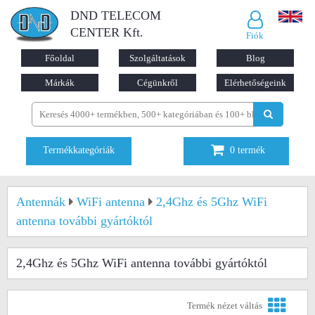
DND TELECOM
CENTER Kft.
Fiók
Főoldal
Szolgáltatások
Blog
Márkák
Cégünkről
Elérhetőségeink
Termékkategóriák
0
termék
Antennák
WiFi antenna
2,4Ghz és 5Ghz WiFi
antenna további gyártóktól
2,4Ghz és 5Ghz WiFi antenna további gyártóktól
Termék nézet váltás