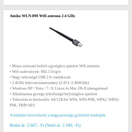
Amiko WLN-890 Wifi antenna 2.4 GHz
• Mirax sorozatú beltéri egységhez ajánlott Wifi antenna
• Wifi szabványok: 802.11b/g/n
• Nagy sebességű USB 2.0 csatlakozás
• 2.4GHz frekvenciatartomány (2.415~2.484GHz)
• Windows XP / Vista / 7 / 8, Linux és Mac OS-X támogatással
• Alkalmazása gyenge jelerősségű helyiségben ajánlott
• Titkosítás és hitelesítés: 64/128-bit WPA, WPA-PSK, WPA2, WPA2-
PSK. TKIP/AES
A terméket közvetlenül a magyarországi gyártótól rendeljük.
Bruttó ár: 2.667,- Ft (Nettó ár: 2.100,- Ft)