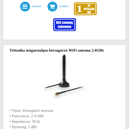
részletek
kosárba!
Teltonika mágnestalpas körsugárzó WiFi antenna 2,4GHz
• Típus: körsugárzó antenna
• Frekvencia: 2.4 GHz
• Impedancia: 50 Ω
• Nyereség: 2 dBi