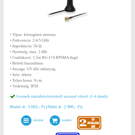
• Típus: körsugárzó antenna
• Frekvencia: 2.4/5 GHz
• Impedancia: 50 Ω
• Nyereség: max. 3 dBi
• Csatlakozó: 1,5m RG-174 RPSMA dugó
• Beltéri használatra
• Anyaga: UV álló műanyag
• Szín: fekete
• Teljes hossz: 9 cm
• Védettség: IP50
A termék raktárkészletünkről azonnal vihető. (1-4 darab)
Bruttó ár: 3.683,- Ft (Nettó ár: 2.900,- Ft)
részletek
kosárba!