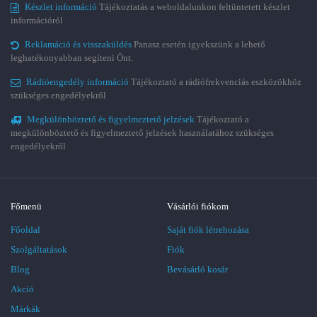
Készlet információ
Tájékoztatás a weboldalunkon feltüntetett készlet
információról
Reklamáció és visszaküldés
Panasz esetén igyekszünk a lehető
leghatékonyabban segíteni Önt.
Rádióengedély információ
Tájékoztató a rádiófrekvenciás eszközökhöz
szükséges engedélyekről
Megkülönböztető és figyelmeztető jelzések
Tájékoztató a
megkülönböztető és figyelmeztető jelzések használatához szükséges
engedélyekről
Főmenü
Vásárlói fiókom
Főoldal
Saját fiók létrehozása
Szolgáltatások
Fiók
Blog
Bevásárló kosár
Akció
Márkák