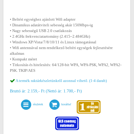
• Beltéri egységhez ajánlott Wifi adapter
• Dinamikus adatátviteli sebesség akár 150Mbps-ig
• Nagy sebességű USB 2.0 csatlakozás
• 2.4GHz frekvenciatartomány (2.415~2.484GHz)
• Windows XP/Vista/7/8/10/11 és Linux támogatással
• Wifi antennával nem rendelkező beltéri egységek fejlesztésére
alkalmas
• Kompakt méret
• Titkosítás és hitelesítés: 64/128-bit WPA, WPA-PSK, WPA2, WPA2-
PSK. TKIP/AES
A termék raktárkészletünkről azonnal vihető. (1-4 darab)
Bruttó ár: 2.159,- Ft (Nettó ár: 1.700,- Ft)
részletek
kosárba!