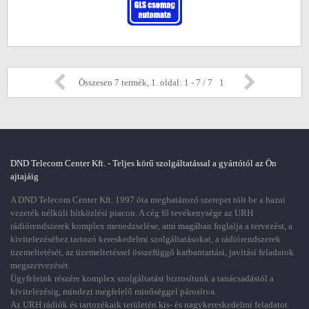
Összesen 7 termék, 1. oldal: 1 - 7 / 7
1
DND Telecom Center Kft. - Teljes körű szolgáltatással a gyártótól az Ön
ajtajáig
A DND Telecom Center Kft. 1997 óta meghatározó szerepet tölt be a hazai
vezeték nélküli hírközlési piacon. A cég fő tevékenysége az URH
rádiórendszerek komplex menedzselése, ami magában foglalja a tervezést, a
kivitelezéséhez tartozó kereskedelmi szolgáltatásokat, a rádiórendszerek
üzemeltetését, az üzemeltetéssel összefüggő karbantartási, javítási feladatok
megszervezését.
Ügyfeleink részére komplex szolgáltatást biztosítunk a tanácsadástól a
kivitelezésig, mindezt megfelelő minőséggel párosítva.
Az URH rádiók és tartozékaik területén kis- és nagykereskedelmi feladatot