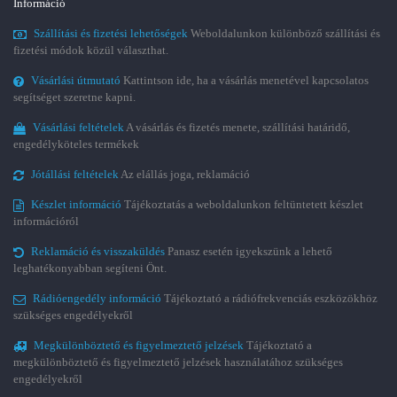
Információ
Szállítási és fizetési lehetőségek
Weboldalunkon különböző szállítási és
fizetési módok közül választhat.
Vásárlási útmutató
Kattintson ide, ha a vásárlás menetével kapcsolatos
segítséget szeretne kapni.
Vásárlási feltételek
A vásárlás és fizetés menete, szállítási határidő,
engedélyköteles termékek
Jótállási feltételek
Az elállás joga, reklamáció
Készlet információ
Tájékoztatás a weboldalunkon feltüntetett készlet
információról
Reklamáció és visszaküldés
Panasz esetén igyekszünk a lehető
leghatékonyabban segíteni Önt.
Rádióengedély információ
Tájékoztató a rádiófrekvenciás eszközökhöz
szükséges engedélyekről
Megkülönböztető és figyelmeztető jelzések
Tájékoztató a
megkülönböztető és figyelmeztető jelzések használatához szükséges
engedélyekről