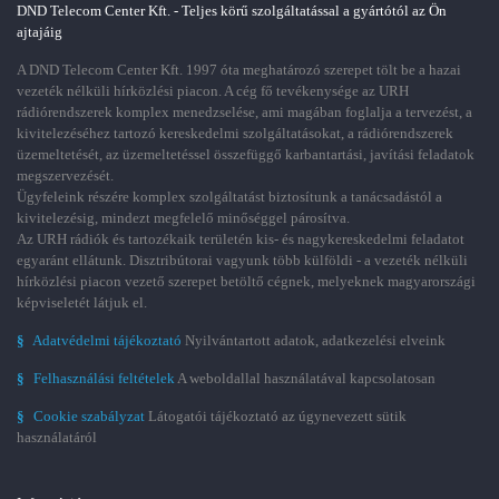
DND Telecom Center Kft. - Teljes körű szolgáltatással a gyártótól az Ön
ajtajáig
A DND Telecom Center Kft. 1997 óta meghatározó szerepet tölt be a hazai
vezeték nélküli hírközlési piacon. A cég fő tevékenysége az URH
rádiórendszerek komplex menedzselése, ami magában foglalja a tervezést, a
kivitelezéséhez tartozó kereskedelmi szolgáltatásokat, a rádiórendszerek
üzemeltetését, az üzemeltetéssel összefüggő karbantartási, javítási feladatok
megszervezését.
Ügyfeleink részére komplex szolgáltatást biztosítunk a tanácsadástól a
kivitelezésig, mindezt megfelelő minőséggel párosítva.
Az URH rádiók és tartozékaik területén kis- és nagykereskedelmi feladatot
egyaránt ellátunk. Disztribútorai vagyunk több külföldi - a vezeték nélküli
hírközlési piacon vezető szerepet betöltő cégnek, melyeknek magyarországi
képviseletét látjuk el.
§
Adatvédelmi tájékoztató
Nyilvántartott adatok, adatkezelési elveink
§
Felhasználási feltételek
A weboldallal használatával kapcsolatosan
§
Cookie szabályzat
Látogatói tájékoztató az úgynevezett sütik
használatáról