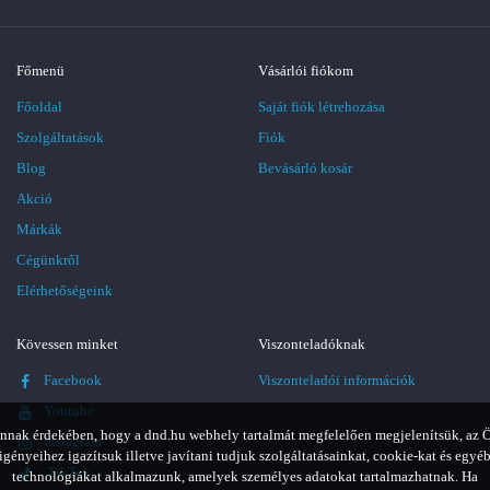
Főmenü
Vásárlói fiókom
Főoldal
Saját fiók létrehozása
Szolgáltatások
Fiók
Blog
Bevásárló kosár
Akció
Márkák
Cégünkről
Elérhetőségeink
Kövessen minket
Viszonteladóknak
Facebook
Viszonteladói információk
Youtube
nnak érdekében, hogy a dnd.hu webhely tartalmát megfelelően megjelenítsük, az 
Instagram
igényeihez igazítsuk illetve javítani tudjuk szolgáltatásainkat, cookie-kat és egyé
TikTok
technológiákat alkalmazunk, amelyek személyes adatokat tartalmazhatnak. Ha