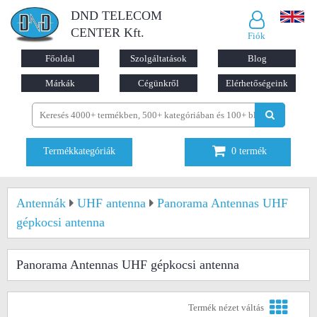
DND TELECOM
CENTER Kft.
Fiók
Főoldal
Szolgáltatások
Blog
Márkák
Cégünkről
Elérhetőségeink
Termékkategóriák
0
termék
Antennák
UHF antenna
Panorama Antennas UHF
gépkocsi antenna
Panorama Antennas UHF gépkocsi antenna
Termék nézet váltás