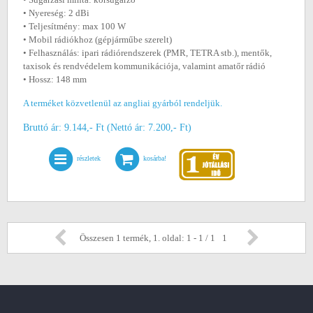
• Nyereség: 2 dBi
• Teljesítmény: max 100 W
• Mobil rádiókhoz (gépjárműbe szerelt)
• Felhasználás: ipari rádiórendszerek (PMR, TETRA stb.), mentők,
taxisok és rendvédelem kommunikációja, valamint amatőr rádió
• Hossz: 148 mm
A terméket közvetlenül az angliai gyárból rendeljük.
Bruttó ár: 9.144,- Ft (Nettó ár: 7.200,- Ft)
részletek
kosárba!
Összesen 1 termék, 1. oldal: 1 - 1 / 1
1