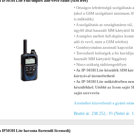
 IP503H Lite Full-duplex adó-vevő rádió (SIM free)
• Országos lefedettségű szolgáltatás 
(ahol a GSM szolgáltató minimum 3G l
is működik)
• A szolgáltatás az országhatáron túl
ügyfél által használt SIM kártyától 
• A simplex mellett full-duplex komm
adó és vevő, mint a GSM telefon)
• Gombnyomásra azonnali kapcsolat (
• Tervezhető költségek a fix havidíj
használt SIM kártyától függően)
• Nincs szükség rádióengedélyre
• Az IP-503H Lite készülék SIM kár
kártyával üzemeltethető
• Az IP-503H Lite működésében ne
készülékkel. Utóbbi az Icom saját 
saját szerverén
A terméket közvetlenül a gyártó ném
Bruttó ár: 238.252,- Ft (Nettó ár: 
 IP503H Lite havonta fizetendő licenszdíj