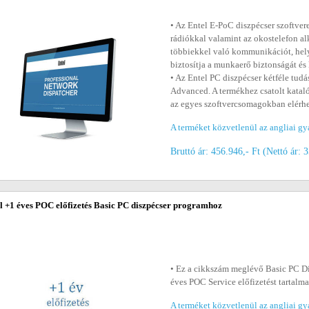
• Az Entel E-PoC diszpécser szoftve
rádiókkal valamint az okostelefon al
többiekkel való kommunikációt, hel
biztosítja a munkaerő biztonságát és 
• Az Entel PC diszpécser kétféle tudá
Advanced. A termékhez csatolt katal
az egyes szoftvercsomagokban elérhe
A terméket közvetlenül az angliai gy
Bruttó ár: 456.946,- Ft (Nettó ár: 
l +1 éves POC előfizetés Basic PC diszpécser programhoz
• Ez a cikkszám meglévő Basic PC D
éves POC Service előfizetést tartalm
A terméket közvetlenül az angliai gy