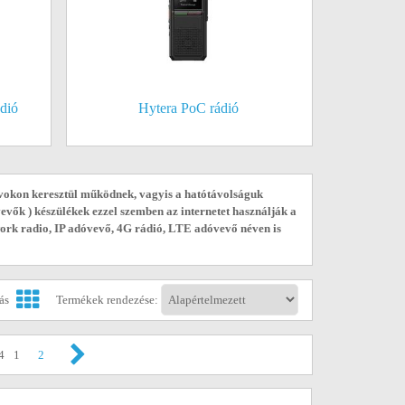
dió
Hytera PoC rádió
vokon keresztül működnek, vagyis a hatótávolságuk
evők ) készülékek ezzel szemben az internetet használják a
ork radio, IP adóvevő, 4G rádió, LTE adóvevő néven is
tás
Termékek rendezése:
4
1
2