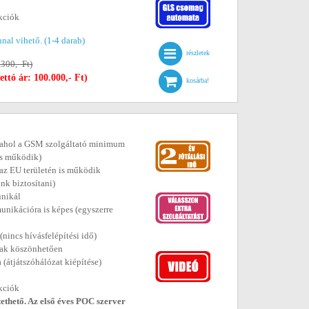
kciók
nal vihető. (1-4 darab)
részletek
.300,- Ft)
ettó ár: 100.000,- Ft)
kosárba!
s (ahol a GSM szolgáltató minimum
 is működik)
, az EU területén is működik
unk biztosítani)
unikál
unikációra is képes (egyszerre
nincs hívásfelépítési idő)
jnak köszönhetően
 (átjátszóhálózat kiépítése)
kciók
thető. Az első éves POC szerver