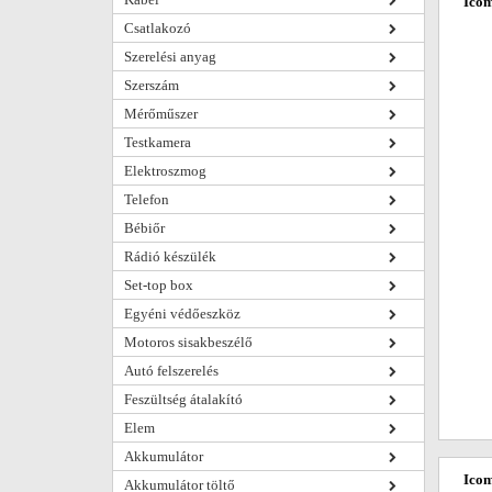
Icom
Csatlakozó
Szerelési anyag
Szerszám
Mérőműszer
Testkamera
Elektroszmog
Telefon
Bébiőr
Rádió készülék
Set-top box
Egyéni védőeszköz
Motoros sisakbeszélő
Autó felszerelés
Feszültség átalakító
Elem
Akkumulátor
Icom
Akkumulátor töltő