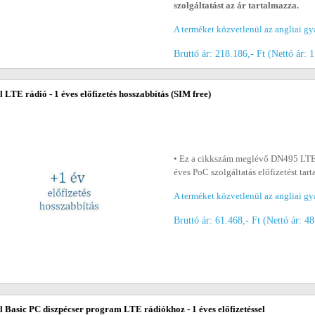
szolgáltatást az ár tartalmazza.
A terméket közvetlenül az angliai gy
Bruttó ár: 218.186,- Ft (Nettó ár: 
l LTE rádió - 1 éves előfizetés hosszabbítás (SIM free)
• Ez a cikkszám meglévő DN495 LTE 
éves PoC szolgáltatás előfizetést tar
A terméket közvetlenül az angliai gy
Bruttó ár: 61.468,- Ft (Nettó ár: 48
l Basic PC diszpécser program LTE rádiókhoz - 1 éves előfizetéssel