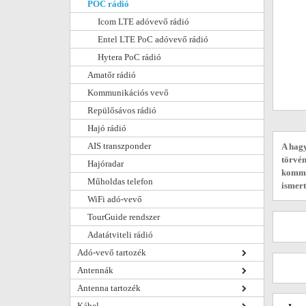
POC rádió
Icom LTE adóvevő rádió
Entel LTE PoC adóvevő rádió
Hytera PoC rádió
Amatőr rádió
Kommunikációs vevő
Repülősávos rádió
Hajó rádió
AIS transzponder
A hag
törvén
Hajóradar
kommun
Műholdas telefon
ismert
WiFi adó-vevő
TourGuide rendszer
Adatátviteli rádió
Adó-vevő tartozék
Antennák
Antenna tartozék
Kábel