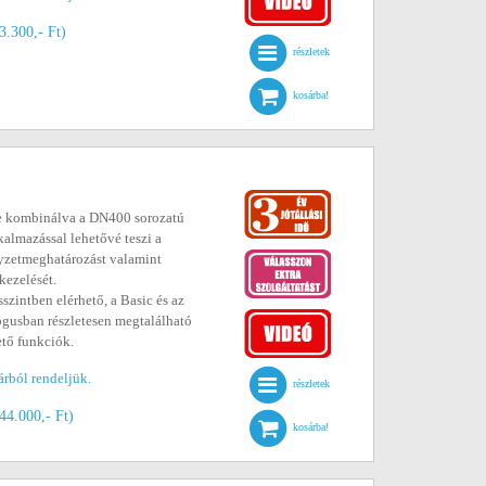
83.300,- Ft)
részletek
kosárba!
re kombinálva a DN400 sorozatú
kalmazással lehetővé teszi a
yzetmeghatározást valamint
kezelését.
sszintben elérhető, a Basic és az
ógusban részletesen megtalálható
tő funkciók.
árból rendeljük.
részletek
644.000,- Ft)
kosárba!