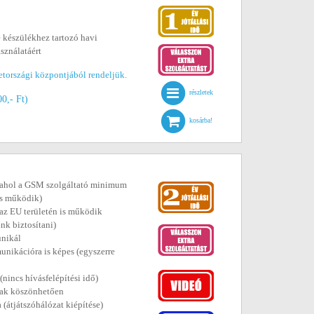
 készülékhez tartozó havi
asználatáért
etországi központjából rendeljük.
részletek
00,- Ft)
kosárba!
s (ahol a GSM szolgáltató minimum
 is működik)
, az EU területén is működik
unk biztosítani)
unikál
unikációra is képes (egyszerre
nincs hívásfelépítési idő)
jnak köszönhetően
 (átjátszóhálózat kiépítése)