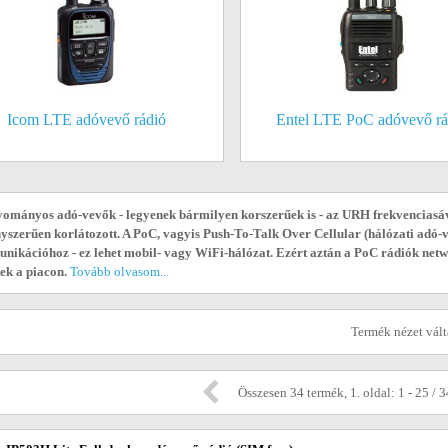
Icom LTE adóvevő rádió
Entel LTE PoC adóvevő rá
yományos adó-vevők - legyenek bármilyen korszerűek is - az URH frekvenciasá
yszerűen korlátozott. A PoC, vagyis Push-To-Talk Over Cellular (hálózati adó-v
ikációhoz - ez lehet mobil- vagy WiFi-hálózat. Ezért aztán a PoC rádiók netw
ek a piacon.
Tovább olvasom...
Termék nézet vál
Összesen 34 termék, 1. oldal: 1 - 25 / 3