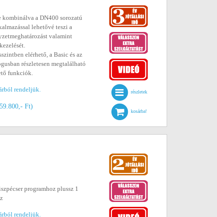
re kombinálva a DN400 sorozatú
kalmazással lehetővé teszi a
yzetmeghatározást valamint
kezelését.
sszintben elérhető, a Basic és az
ógusban részletesen megtalálható
tő funkciók.
árból rendeljük.
részletek
359.800,- Ft)
kosárba!
iszpécser programhoz plussz 1
az
árból rendeljük.