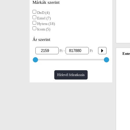
Márkák szerint
DnD (4)
Entel (7)
Hytera (18)
Icom (5)
Ár szerint
Ft -
Ft
Ente
Hírlevél feliratkozás