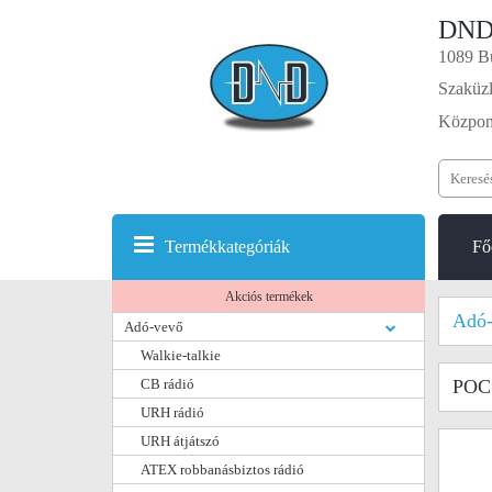
DND
1089 Bu
Szaküzl
Központ
Termékkategóriák
Fő
Akciós termékek
Adó-
Adó-vevő
Walkie-talkie
CB rádió
POC 
URH rádió
URH átjátszó
ATEX robbanásbiztos rádió