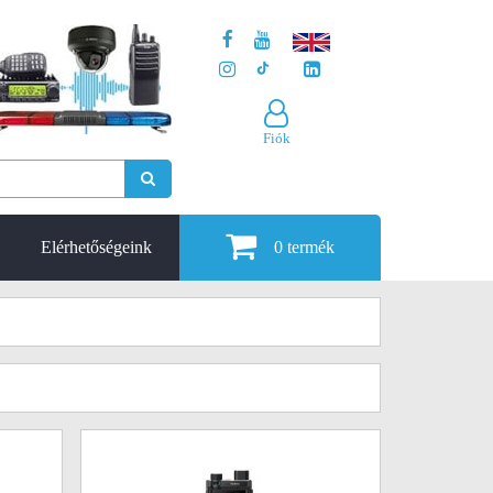
Fiók
Elérhetőségeink
0
termék