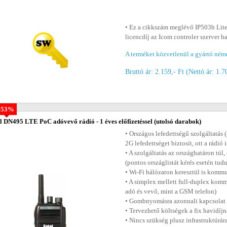
• Ez a cikkszám meglévő IP503h Lite
licencdíj az Icom controler szerver h
A terméket közvetlenül a gyártó ném
Bruttó ár: 2.159,- Ft (Nettó ár: 1.7
-53%
l DN495 LTE PoC adóvevő rádió - 1 éves előfizetéssel
(utolsó darabok)
• Országos lefedettségű szolgáltatá
2G lefedettséget biztosít, ott a rádió
• A szolgáltatás az országhatáron túl
(pontos országlistát kérés esetén tud
• Wi-Fi hálózaton keresztül is komm
• A simplex mellett full-duplex komm
adó és vevő, mint a GSM telefon)
• Gombnyomásra azonnali kapcsolat (
• Tervezhető költségek a fix havidí
• Nincs szükség plusz infrastruktúrára