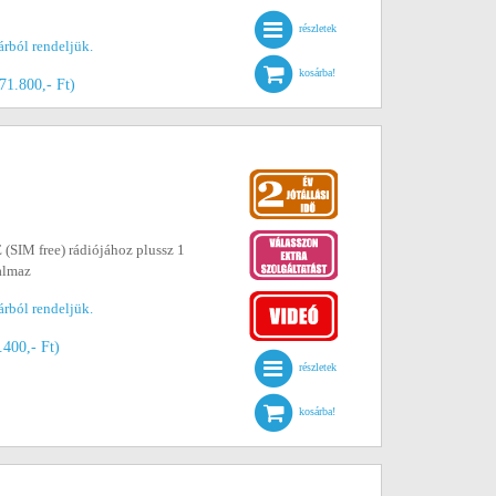
részletek
árból rendeljük.
kosárba!
171.800,- Ft)
(SIM free) rádiójához plussz 1
talmaz
árból rendeljük.
.400,- Ft)
részletek
kosárba!