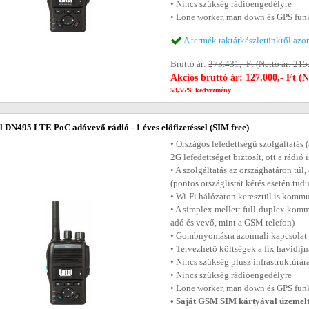
• Nincs szükség rádióengedélyre
• Lone worker, man down és GPS fun
A termék raktárkészletünkről azon
Bruttó ár:
273.431,- Ft (Nettó ár: 215
Akciós bruttó ár: 127.000,- Ft (N
53,55% kedvezmény
l DN495 LTE PoC adóvevő rádió - 1 éves előfizetéssel (SIM free)
• Országos lefedettségű szolgáltatá
2G lefedettséget biztosít, ott a rádió
• A szolgáltatás az országhatáron túl
(pontos országlistát kérés esetén tud
• Wi-Fi hálózaton keresztül is komm
• A simplex mellett full-duplex komm
adó és vevő, mint a GSM telefon)
• Gombnyomásra azonnali kapcsolat (
• Tervezhető költségek a fix havidí
• Nincs szükség plusz infrastruktúrára
• Nincs szükség rádióengedélyre
• Lone worker, man down és GPS fun
• Saját GSM SIM kártyával üzemelte