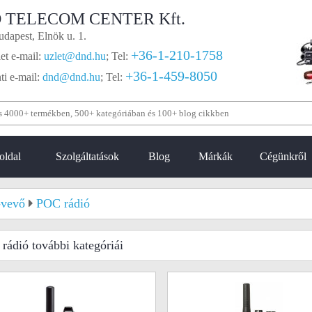
 TELECOM CENTER Kft.
dapest, Elnök u. 1.
+36-1-210-1758
et e-mail:
uzlet@dnd.hu
;
Tel:
+36-1-459-8050
i e-mail:
dnd@dnd.hu
;
Tel:
oldal
Szolgáltatások
Blog
Márkák
Cégünkről
vevő
POC rádió
rádió
további kategóriái