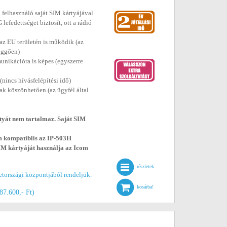
a felhasználó saját SIM kártyájával
efedettséget biztosít, ott a rádió
, az EU területén is működik (az
függően)
unikációra is képes (egyszerre
nincs hívásfelépítési idő)
nak köszönhetően (az ügyfél által
tyát nem tartalmaz. Saját SIM
m kompatiblis az IP-503H
SIM kártyáját használja az Icom
részletek
etországi központjából rendeljük.
kosárba!
187.600,- Ft)