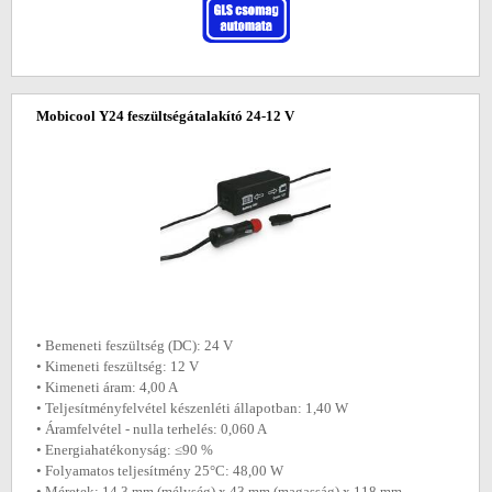
Mobicool Y24 feszültségátalakító 24-12 V
• Bemeneti feszültség (DC): 24 V
• Kimeneti feszültség: 12 V
• Kimeneti áram: 4,00 A
• Teljesítményfelvétel készenléti állapotban: 1,40 W
• Áramfelvétel - nulla terhelés: 0,060 A
• Energiahatékonyság: ≤90 %
• Folyamatos teljesítmény 25°C: 48,00 W
• Méretek: 14,3 mm (mélység) x 43 mm (magasság) x 118 mm