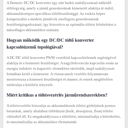
A Dometic DC/DC konverter egy zárt hurkú szabályozással működő
töltőegység, amely a jármű generátorának kimenetét alakítja át stabil,
akkumulátortípus-specifikus töltőfeszültséggé. Az eszköz képes
kompenzálni a modern járművek intelligens generátorainak
feszültségingadozásait, így biztosítva az optimális töltési feltételeket a
másodlagos akkumulátor számára.
Hogyan működik egy DC/DC töltő konverter
kapcsolóüzemű topológiával?
A DC/DC töltő konverter PWM vezérlésű kapcsolóelemek segítségével
alakítja át a bemeneti feszültséget. A nagyfrekvenciás kapcsolás során az
energia induktív és kapacitív elemekben tárolódik, majd szabályozott
formában kerül a kimenetre. A visszacsatolt vezérlés folyamatosan
monitorozza a kimeneti feszültséget és áramot, és ennek megfelelően
módosítja a kitöltési tényezőt.
Miért kritikus a töltésvezérlés járműrendszerekben?
A töltésvezérlés biztosítja az akkumulátorok töltési görbéjének pontos
betartását, amely általában többfázisú (bulk, absorption, float) töltési
ciklusból áll. Ez megakadályozza a túltöltést, minimalizálja a hőterhelést,
és maximalizálja az akkumulátor élettartamát.