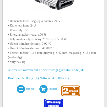
• Bemeneti feszültség (egyenáram): 24 V
• Kimeneti áram: 24 A
• IP-osztály IP20
• Energiahatékonyság: ≤90 %
• Folyamatos teljesítmény 25°C-on 335.00 W
• Üzemi hőmérséklet min. 0.00 °C
• Üzemi hőmérséklet max. 40.00 °C
• Termék méretei: 106 mm (mélység) x 47 mm (magasság) x 158 mm
(szélesség)
• Súly: 0,7 kg
A terméket közvetlenül a németországi gyártótól rendeljük.
Bruttó ár: 60.833,- Ft (Nettó ár: 47.900,- Ft)
részletek
kosárba!