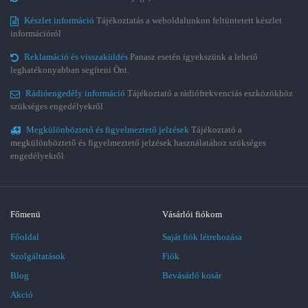
Készlet információ
Tájékoztatás a weboldalunkon feltüntetett készlet
információról
Reklamáció és visszaküldés
Panasz esetén igyekszünk a lehető
leghatékonyabban segíteni Önt.
Rádióengedély információ
Tájékoztató a rádiófrekvenciás eszközökhöz
szükséges engedélyekről
Megkülönböztető és figyelmeztető jelzések
Tájékoztató a
megkülönböztető és figyelmeztető jelzések használatához szükséges
engedélyekről
Főmenü
Vásárlói fiókom
Főoldal
Saját fiók létrehozása
Szolgáltatások
Fiók
Blog
Bevásárló kosár
Akció