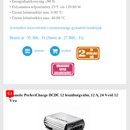
• Energiahatékonyság ≤90 %
• Folyamatos teljesítmény 25°C-on 120.00 W
• Üzemi hőmérséklet min. 0.00 °C
• Üzemi hőmérséklet max. 40.00 °C
A terméket közvetlenül a németországi gyártótól rendeljük.
Bruttó ár: 35.306,- Ft (Nettó ár: 27.800,- Ft)
részletek
kosárba!
ÚJ
Dometic PerfectCharge DCDC 12 feszültségváltó, 12 A, 24 V-ról 12
V-ra