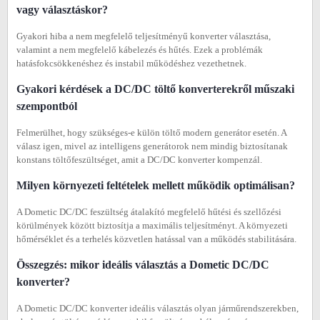
vagy választáskor?
Gyakori hiba a nem megfelelő teljesítményű konverter választása,
valamint a nem megfelelő kábelezés és hűtés. Ezek a problémák
hatásfokcsökkenéshez és instabil működéshez vezethetnek.
Gyakori kérdések a DC/DC töltő konverterekről műszaki
szempontból
Felmerülhet, hogy szükséges-e külön töltő modern generátor esetén. A
válasz igen, mivel az intelligens generátorok nem mindig biztosítanak
konstans töltőfeszültséget, amit a DC/DC konverter kompenzál.
Milyen környezeti feltételek mellett működik optimálisan?
A Dometic DC/DC feszültség átalakító megfelelő hűtési és szellőzési
körülmények között biztosítja a maximális teljesítményt. A környezeti
hőmérséklet és a terhelés közvetlen hatással van a működés stabilitására.
Összegzés: mikor ideális választás a Dometic DC/DC
konverter?
A Dometic DC/DC konverter ideális választás olyan járműrendszerekben,