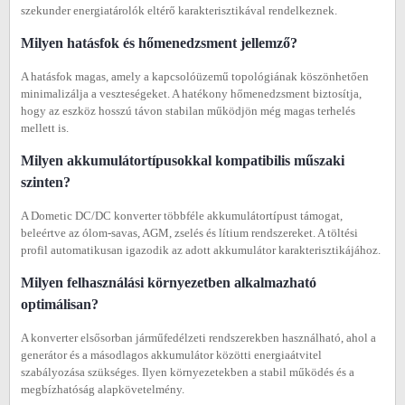
szekunder energiatárolók eltérő karakterisztikával rendelkeznek.
Milyen hatásfok és hőmenedzsment jellemző?
A hatásfok magas, amely a kapcsolóüzemű topológiának köszönhetően
minimalizálja a veszteségeket. A hatékony hőmenedzsment biztosítja,
hogy az eszköz hosszú távon stabilan működjön még magas terhelés
mellett is.
Milyen akkumulátortípusokkal kompatibilis műszaki
szinten?
A Dometic DC/DC konverter többféle akkumulátortípust támogat,
beleértve az ólom-savas, AGM, zselés és lítium rendszereket. A töltési
profil automatikusan igazodik az adott akkumulátor karakterisztikájához.
Milyen felhasználási környezetben alkalmazható
optimálisan?
A konverter elsősorban járműfedélzeti rendszerekben használható, ahol a
generátor és a másodlagos akkumulátor közötti energiaátvitel
szabályozása szükséges. Ilyen környezetekben a stabil működés és a
megbízhatóság alapkövetelmény.