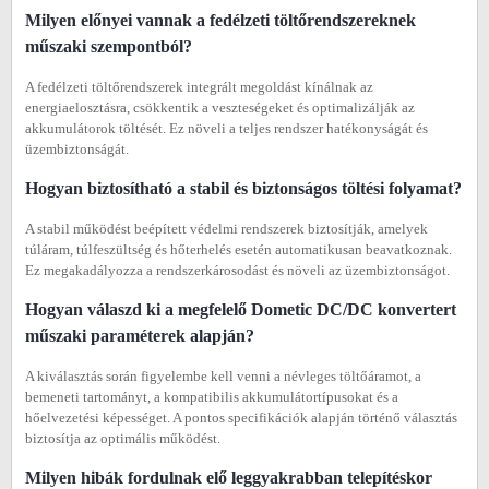
Milyen előnyei vannak a fedélzeti töltőrendszereknek
műszaki szempontból?
A fedélzeti töltőrendszerek integrált megoldást kínálnak az
energiaelosztásra, csökkentik a veszteségeket és optimalizálják az
akkumulátorok töltését. Ez növeli a teljes rendszer hatékonyságát és
üzembiztonságát.
Hogyan biztosítható a stabil és biztonságos töltési folyamat?
A stabil működést beépített védelmi rendszerek biztosítják, amelyek
túláram, túlfeszültség és hőterhelés esetén automatikusan beavatkoznak.
Ez megakadályozza a rendszerkárosodást és növeli az üzembiztonságot.
Hogyan válaszd ki a megfelelő Dometic DC/DC konvertert
műszaki paraméterek alapján?
A kiválasztás során figyelembe kell venni a névleges töltőáramot, a
bemeneti tartományt, a kompatibilis akkumulátortípusokat és a
hőelvezetési képességet. A pontos specifikációk alapján történő választás
biztosítja az optimális működést.
Milyen hibák fordulnak elő leggyakrabban telepítéskor