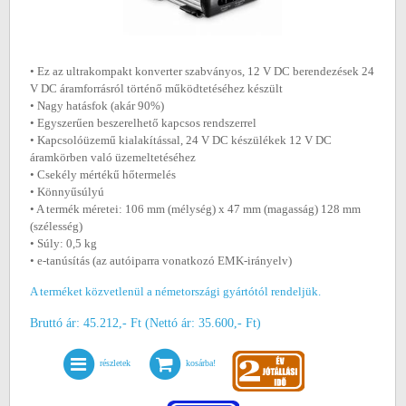
• Ez az ultrakompakt konverter szabványos, 12 V DC berendezések 24
V DC áramforrásról történő működtetéséhez készült
• Nagy hatásfok (akár 90%)
• Egyszerűen beszerelhető kapcsos rendszerrel
• Kapcsolóüzemű kialakítással, 24 V DC készülékek 12 V DC
áramkörben való üzemeltetéséhez
• Csekély mértékű hőtermelés
• Könnyűsúlyú
• A termék méretei: 106 mm (mélység) x 47 mm (magasság) 128 mm
(szélesség)
• Súly: 0,5 kg
• e-tanúsítás (az autóiparra vonatkozó EMK-irányelv)
A terméket közvetlenül a németországi gyártótól rendeljük.
Bruttó ár: 45.212,- Ft (Nettó ár: 35.600,- Ft)
részletek
kosárba!