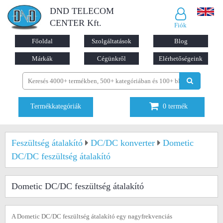
DND TELECOM
CENTER Kft.
Fiók
Főoldal
Szolgáltatások
Blog
Márkák
Cégünkről
Elérhetőségeink
Termékkategóriák
0
termék
Feszültség átalakító
DC/DC konverter
Dometic
DC/DC feszültség átalakító
Dometic DC/DC feszültség átalakító
A Dometic DC/DC feszültség átalakító egy nagyfrekvenciás