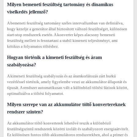
Milyen bemeneti feszültség tartomány és dinamikus
viselkedés jellemző?
A bemeneti feszültség tartomány széles intervallumban van definiálva,
hogy kezelje a generátor által biztosított változó feszültséget, különösen
start-stop rendszerek esetén. A konverter képes alacsony bemeneti
feszültség mellett is fenntartani a stabil kimeneti teljesítményt, ami
kritikus a folyamatos töltéshez.
Hogyan történik a kimeneti feszültség és áram
szabályozása?
A kimeneti feszültség szabályozás és az áramkorlátozás zárt hurkú
vezérléssel történik, amely figyelembe veszi az akkumulátor állapotát és
típusát. A rendszer automatikusan vált a különböző töltési fázisok között,
optimalizálva a töltési folyamatot.
Milyen szerepe van az akkumulátor töltő konvertereknek
rendszer szinten?
Az akkumulátor töltő konverterek lehetővé teszik a különböző
feszültségszintű rendszerek közötti izolált és szabályozott energiaátvitelt.
Ez különösen fontos több akkumulátoros rendszerekben, ahol a primer és