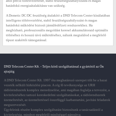
ahol precíz töltésvezérlésre, stabil feszültségszabályozásra és magas
hatásfokú energiaátalakításra van szükség.
A Dometic DC/DC feszültség átalakító a DND Telecom Center kínálatában
intelligens töltésvezérlést, stabil feszültségszabályozást és magas
hatásfokú működést biztosít járműfedélzeti rendszerekhez. Ha
megbízható, professzionális megoldást keresel akkumulátoraid optimális
töltéséhez és hosszú távú működéséhez, nálunk megtalálod a megfelelő
típust szakértői támogatással.
DND Telecom Center Kft. - Teljes körű szolgáltatással a gyártótól az Ön
ajtajáig
A DND Telecom Center Kft. 1997 óta meghatározó szerepet tölt be a hazai
vezeték nélküli hírközlési piacon. A cég fő tevékenysége az URH
rádiórendszerek komplex menedzselése, ami magában foglalja a tervezést, a
kivitelezéséhez tartozó kereskedelmi szolgáltatásokat, a rádiórendszerek
üzemeltetését, az üzemeltetéssel összefüggő karbantartási, javítási feladatok
megszervezését.
Ügyfeleink részére komplex szolgáltatást biztosítunk a tanácsadástól a
kivitelezésig, mindezt megfelelő minőséggel párosítva.