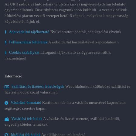
Az URH rádiók és tartozékaik területén kis- és nagykereskedelmi feladatot
egyaránt ellátunk. Disztribútorai vagyunk több külföldi - a vezeték nélküli
hírközlési piacon vezető szerepet betöltő cégnek, melyeknek magyarországi
képviseletét látjuk el.
§
Adatvédelmi tájékoztató
Nyilvántartott adatok, adatkezelési elveink
§
Felhasználási feltételek
A weboldallal használatával kapcsolatosan
§
Cookie szabályzat
Látogatói tájékoztató az úgynevezett sütik
használatáról
Információ
Szállítási és fizetési lehetőségek
Weboldalunkon különböző szállítási és
fizetési módok közül választhat.
Vásárlási útmutató
Kattintson ide, ha a vásárlás menetével kapcsolatos
segítséget szeretne kapni.
Vásárlási feltételek
A vásárlás és fizetés menete, szállítási határidő,
engedélyköteles termékek
Jótállási feltételek
Az elállás joga, reklamáció