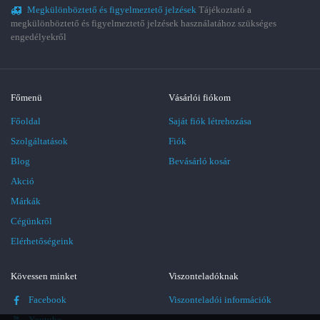
Megkülönböztető és figyelmeztető jelzések
Tájékoztató a
megkülönböztető és figyelmeztető jelzések használatához szükséges
engedélyekről
Főmenü
Vásárlói fiókom
Főoldal
Saját fiók létrehozása
Szolgáltatások
Fiók
Blog
Bevásárló kosár
Akció
Márkák
Cégünkről
Elérhetőségeink
Kövessen minket
Viszonteladóknak
Facebook
Viszonteladói információk
Youtube