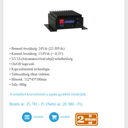
• Bemenő feszültség: 24Vdc (22-30Vdc)
• Kimenő feszültség: 13.8Vdc (+-0,5V)
• 5/5.5A (folyamatos/rövid idejű) terhelhetőség
• On/Off kapcsoló
• Kapcsolóüzemű technológia
• Túlfeszültség elleni védelem
• Méretek: 112*45*100mm
• Súly: 600g
A terméket közvetlenül a japán gyárból rendeljük.
Bruttó ár: 25.781,- Ft (Nettó ár: 20.300,- Ft)
részletek
kosárba!