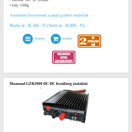
• Méretek: 143*50*183mm
• Súly: 1300g
A terméket közvetlenül a japán gyárból rendeljük.
Bruttó ár: 38.100,- Ft (Nettó ár: 30.000,- Ft)
részletek
kosárba!
Diamond GZR2000 DC-DC feszültség átalakító