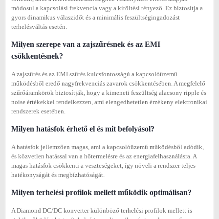
módosul a kapcsolási frekvencia vagy a kitöltési tényező. Ez biztosítja a
gyors dinamikus válaszidőt és a minimális feszültségingadozást
terhelésváltás esetén.
Milyen szerepe van a zajszűrésnek és az EMI
csökkentésnek?
A zajszűrés és az EMI szűrés kulcsfontosságú a kapcsolóüzemű
működésből eredő nagyfrekvenciás zavarok csökkentésében. A megfelelő
szűrőáramkörök biztosítják, hogy a kimeneti feszültség alacsony ripple és
noise értékekkel rendelkezzen, ami elengedhetetlen érzékeny elektronikai
rendszerek esetében.
Milyen hatásfok érhető el és mit befolyásol?
A hatásfok jellemzően magas, ami a kapcsolóüzemű működésből adódik,
és közvetlen hatással van a hőtermelésre és az energiafelhasználásra. A
magas hatásfok csökkenti a veszteségeket, így növeli a rendszer teljes
hatékonyságát és megbízhatóságát.
Milyen terhelési profilok mellett működik optimálisan?
A Diamond DC/DC konverter különböző terhelési profilok mellett is