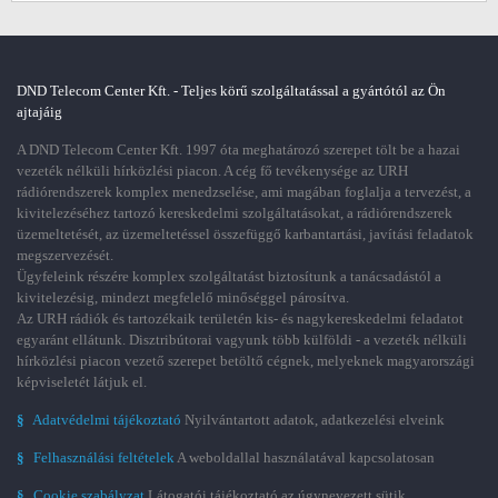
DND Telecom Center Kft. - Teljes körű szolgáltatással a gyártótól az Ön
ajtajáig
A DND Telecom Center Kft. 1997 óta meghatározó szerepet tölt be a hazai
vezeték nélküli hírközlési piacon. A cég fő tevékenysége az URH
rádiórendszerek komplex menedzselése, ami magában foglalja a tervezést, a
kivitelezéséhez tartozó kereskedelmi szolgáltatásokat, a rádiórendszerek
üzemeltetését, az üzemeltetéssel összefüggő karbantartási, javítási feladatok
megszervezését.
Ügyfeleink részére komplex szolgáltatást biztosítunk a tanácsadástól a
kivitelezésig, mindezt megfelelő minőséggel párosítva.
Az URH rádiók és tartozékaik területén kis- és nagykereskedelmi feladatot
egyaránt ellátunk. Disztribútorai vagyunk több külföldi - a vezeték nélküli
hírközlési piacon vezető szerepet betöltő cégnek, melyeknek magyarországi
képviseletét látjuk el.
§
Adatvédelmi tájékoztató
Nyilvántartott adatok, adatkezelési elveink
§
Felhasználási feltételek
A weboldallal használatával kapcsolatosan
§
Cookie szabályzat
Látogatói tájékoztató az úgynevezett sütik