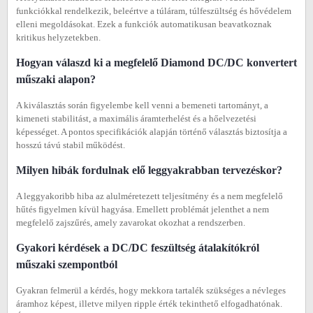
funkciókkal rendelkezik, beleértve a túláram, túlfeszültség és hővédelem
elleni megoldásokat. Ezek a funkciók automatikusan beavatkoznak
kritikus helyzetekben.
Hogyan válaszd ki a megfelelő Diamond DC/DC konvertert
műszaki alapon?
A kiválasztás során figyelembe kell venni a bemeneti tartományt, a
kimeneti stabilitást, a maximális áramterhelést és a hőelvezetési
képességet. A pontos specifikációk alapján történő választás biztosítja a
hosszú távú stabil működést.
Milyen hibák fordulnak elő leggyakrabban tervezéskor?
A leggyakoribb hiba az alulméretezett teljesítmény és a nem megfelelő
hűtés figyelmen kívül hagyása. Emellett problémát jelenthet a nem
megfelelő zajszűrés, amely zavarokat okozhat a rendszerben.
Gyakori kérdések a DC/DC feszültség átalakítókról
műszaki szempontból
Gyakran felmerül a kérdés, hogy mekkora tartalék szükséges a névleges
áramhoz képest, illetve milyen ripple érték tekinthető elfogadhatónak.