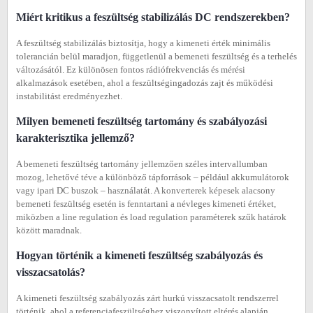
Miért kritikus a feszültség stabilizálás DC rendszerekben?
A feszültség stabilizálás biztosítja, hogy a kimeneti érték minimális
tolerancián belül maradjon, függetlenül a bemeneti feszültség és a terhelés
változásától. Ez különösen fontos rádiófrekvenciás és mérési
alkalmazások esetében, ahol a feszültségingadozás zajt és működési
instabilitást eredményezhet.
Milyen bemeneti feszültség tartomány és szabályozási
karakterisztika jellemző?
A bemeneti feszültség tartomány jellemzően széles intervallumban
mozog, lehetővé téve a különböző tápforrások – például akkumulátorok
vagy ipari DC buszok – használatát. A konverterek képesek alacsony
bemeneti feszültség esetén is fenntartani a névleges kimeneti értéket,
miközben a line regulation és load regulation paraméterek szűk határok
között maradnak.
Hogyan történik a kimeneti feszültség szabályozás és
visszacsatolás?
A kimeneti feszültség szabályozás zárt hurkú visszacsatolt rendszerrel
történik, ahol a referenciafeszültséghez viszonyított eltérés alapján