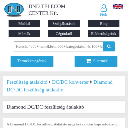
DND TELECOM
CENTER Kft.
Fiók
Főoldal
Szolgáltatások
Blog
Márkák
Cégünkről
Elérhetőségeink
Termékkategóriák
0
termék
Feszültség átalakító
DC/DC konverter
Diamond
DC/DC feszültség átalakító
Diamond DC/DC feszültség átalakító
A Diamond DC/DC feszültség átalakító nagyfrekvenciás kapcsolóüzemű