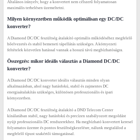
Általános irányelv, hogy a konvertert nem célszerű folyamatosan
maximális terhelésen üzemeltetni.
Milyen környezetben működik optimálisan egy DC/DC
konverter?
A Diamond DC/DC feszültség átalakító optimális működéséhez megfelelő
hőelvezetés és stabil bemeneti tápellátás szükséges. A környezeti
feltételek közvetlen hatással vannak a hosszú távú megbízhatóságra.
Összegzés: mikor ideális választás a Diamond DC/DC
konverter?
A Diamond DC/DC konverter ideális választás minden olyan
alkalmazásban, ahol nagy hatásfokú, stabil és zajmentes DC
energiaátalakítás szükséges, különösen professzionális és ipari
környezetben.
A Diamond DC/DC feszültség átalakító a DND Telecom Center
kínálatában stabil, nagy hatásfokú és precízen szabályozott megoldást
nyújt professzionális DC rendszerekhez. Ha megbízható konvertert keresel
folyamatos üzemre és pontos feszültségkezelésre, nálunk megtalálod a
megfelelő típust szakértői támogatással.