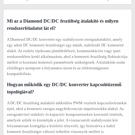
Mi az a Diamond DC/DC feszültség átalakító és milyen
rendszerfeladatot lát el?
A Diamond DC/DC konverter egy szabályozott energiaátalakító, amely
egy adott DC bemeneti feszültséget egy másik, stabilizált DC kimenetté
alakít. Az eszköz tipikusan járműfedélzeti, kommunikációs vagy ipari
rendszerekben kerül alkalmazásra, ahol a bemeneti feszültség fluktuációja
mellett is konstans kimeneti paraméterek szükségesek. A kialakítás során
elsődleges szempont a folyamatos üzem és az elektromágneses
kompatibilitás.
Hogyan működik egy DC/DC konverter kapcsolóüzemű
topológiával?
A DC/DC feszültség átalakító működése PWM vezérelt kapcsolóelemekre
épül, ahol a bemeneti energia nagyfrekvenciás impulzusokká alakul. Az
energiaátvitel induktív és kapacitív komponenseken keresztül történik,
amelyek szűrik és kisimítják a jelet. A visszacsatolt szabályozási kör
folyamatosan korrigálja a kitöltési tényezőt, így biztosítva a stabil
kimeneti feszültséget változó terhelési viszonyok mellett is.