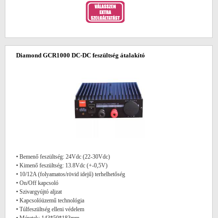
Diamond GCR1000 DC-DC feszültség átalakító
• Bemenő feszültség: 24Vdc (22-30Vdc)
• Kimenő feszültség: 13.8Vdc (+-0,5V)
• 10/12A (folyamatos/rövid idejű) terhelhetőség
• On/Off kapcsoló
• Szivargyújtó aljzat
• Kapcsolóüzemű technológia
• Túlfeszültség elleni védelem