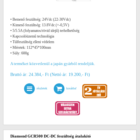
• Bemenő feszültség: 24Vdc (22-30Vdc)
• Kimenő feszültség: 13.8Vdc (+-0,5V)
• 5/5.5A (folyamatos/rövid idejű) terhelhetőség
• Kapcsolóüzemű technológia
• Túlfeszültség elleni védelem
• Méretek: 112*45*100mm
• Súly: 600g
A terméket közvetlenül a japán gyárból rendeljük.
Bruttó ár: 24.384,- Ft (Nettó ár: 19.200,- Ft)
részletek
kosárba!
Diamond GCR500 DC-DC feszültség átalakító