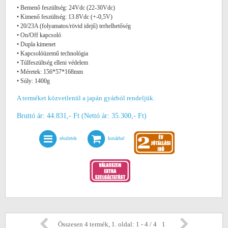
• Bemenő feszültség: 24Vdc (22-30Vdc)
• Kimenő feszültség: 13.8Vdc (+-0,5V)
• 20/23A (folyamatos/rövid idejű) terhelhetőség
• On/Off kapcsoló
• Dupla kimenet
• Kapcsolóüzemű technológia
• Túlfeszültség elleni védelem
• Méretek: 156*57*168mm
• Súly: 1400g
A terméket közvetlenül a japán gyárból rendeljük.
Bruttó ár: 44.831,- Ft (Nettó ár: 35.300,- Ft)
részletek
kosárba!
Összesen 4 termék, 1. oldal: 1 - 4 / 4
1