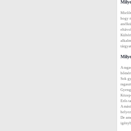
Milye
Mielőt
hogy m
anélkü
eltávo
Kültér
alkalm
tárgyat
Milye
A raga
hőmérs
Sok gy
ragasz
Gyenge
Közepe
Erős t
A mási
helyez
De ame
igényb