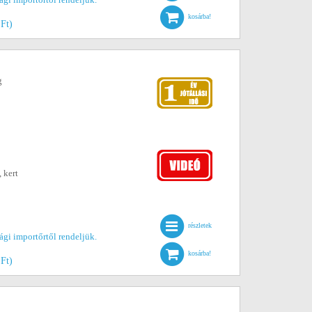
kosárba!
 Ft)
g
 kert
részletek
gi importőrtől rendeljük.
kosárba!
 Ft)