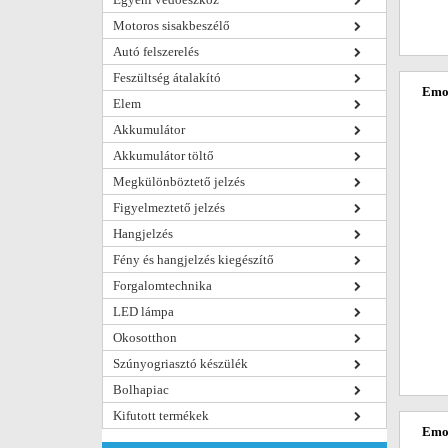
Motoros sisakbeszélő
Autó felszerelés
Feszültség átalakító
Emos
Elem
Akkumulátor
Akkumulátor töltő
Megkülönböztető jelzés
Figyelmeztető jelzés
Hangjelzés
Fény és hangjelzés kiegészítő
Forgalomtechnika
LED lámpa
Okosotthon
Szúnyogriasztó készülék
Bolhapiac
Kifutott termékek
Emos