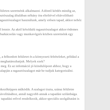
elületen szeretnénk alkalmazni. A döntő kérdés mindig az,
ztószalag általában néhány óra elteltével eltávolítható
agasztószalagot használunk, amely erősen tapad, akkor nehéz
ll lennie. Az akril kétoldalú ragasztószalagot akkor érdemes
n, barkácsolás vagy munkavégzés közben szeretnénk egy
 felhordott felületet és a környezeti feltételeket, például a
 is meghatározhatjuk. Melyek ezek?
 meg. Ez az információ jó kiindulópont ahhoz, hogy a
alapján a ragasztószalagot már be tudjuk kategorizálni.
kezőképpen működik. A szalagot tiszta, száraz felületre
ávolításához, annál nagyobb annak a tapadási szilárdsága.
padási erővel rendelkezik, akkor speciális szolgáltatást is