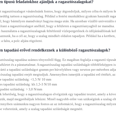
n típusú feladatokhoz ajánljuk a ragasztószalagokat?
t ragasztószalagot vásárolnánk fontos, hogy átgondoljuk, milyen célra és milyen f
eddig tartson a ragasztószalag. Például a festési munkákhoz gyakran használt ragas
l, hogy bármilyen maradványt hagyna maga után. Ha azonban vízálló univerzális r
lítani a ragasztószalagot anélkül, hogy a felületen a ragasztóanyagból ne maradna.
i használatra a ragasztószalagnak feltétlenül vízlepergetőnek és időjárásállónak ke
aznunk, ha a cél az, hogy a szalag mindkét oldalon tapadjon. Például ha a kertbe
 a falra, a polc aljára rögzíteni.
n tapadási erővel rendelkeznek a különböző ragasztószalagok?
sztószalag tapadása számos tényezőtől függ. Ez magában foglalja a ragasztó típusát, a
ékletet és a páratartalmat. A ragasztószalag tapadási szilárdságát többféleképpen
ártó a tapadási szilárdságot gramm per hüvelykben vagy newton per méterben adja
tószalag tapadási erejét megtudjuk. Amennyiben ismerjük a tapadási erő értékét, az 
 tapadási szilárdság: <1,5 N/ 10 mm
s tapadási szilárdság: kb.1,5-3 N/10 mm
apadási szilárdság: > 3,0 N/mm
k lehetőség, hogy a ragasztószalagon elvégzünk egy tapadási tesztet, amely a követ
zük, majd megpróbáljuk lehúzni. Minél nagyobb erőre van szükségünk a szalag elt
nnyiben számunkra nagyon fontos az az információ, hogy a ragasztószalag milyen ta
e veheteünk, amely a szalag tapadási szilárdságát megméri.