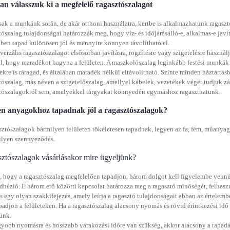
n válasszuk ki a megfelelő ragasztószalagot
ak a munkánk során, de akár otthoni használatra, kertbe is alkalmazhatunk ragaszt
tószalag tulajdonságai határozzák meg, hogy víz- és időjárásálló-e, alkalmas-e javí
ben tapad különösen jól és mennyire könnyen távolítható el.
verzális ragasztószalagot elsősorban javításra, rögzítésre vagy szigetelésre haszná
l, hogy maradékot hagyna a felületen. A maszkolószalag leginkább festési munkák 
tekre is ráragad, és általában maradék nélkül eltávolítható. Szinte minden háztart
tószalag, más néven a szigetelőszalag, amellyel kábelek, vezetékek végét tudjuk z
tószalagokról sem, amelyekkel tárgyakat könnyedén egymáshoz ragaszthatunk.
en anyagokhoz tapadnak jól a ragasztószalagok?
sztószalagok bármilyen felületen tökéletesen tapadnak, legyen az fa, fém, műanyag v
lyen szennyeződés.
ztószalagok vásárlásakor mire ügyeljünk?
 hogy a ragasztószalag megfelelően tapadjon, három dolgot kell figyelembe vennü
adhézió. E három erő közötti kapcsolat határozza meg a ragasztó minőségét, felhaszn
s egy olyan szakkifejezés, amely leírja a ragasztó tulajdonságait abban az értele
adjon a felületeken. Ha a ragasztószalag alacsony nyomás és rövid érintkezési idő m
ünk.
yobb nyomásra és hosszabb várakozási időre van szükség, akkor alacsony a tapadás 