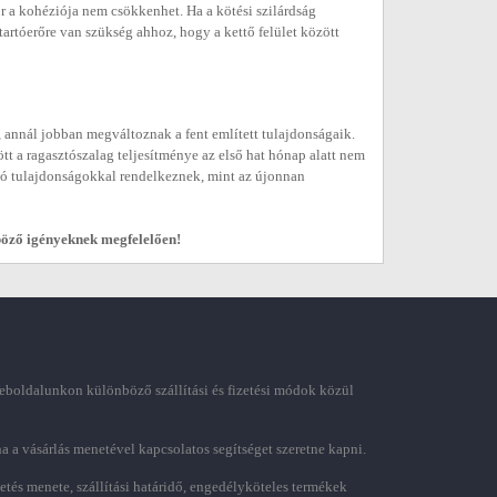
r a kohéziója nem csökkenhet. Ha a kötési szilárdság
artóerőre van szükség ahhoz, hogy a kettő felület között
 annál jobban megváltoznak a fent említett tulajdonságaik.
t a ragasztószalag teljesítménye az első hat hónap alatt nem
 jó tulajdonságokkal rendelkeznek, mint az újonnan
böző igényeknek megfelelően!
boldalunkon különböző szállítási és fizetési módok közül
ha a vásárlás menetével kapcsolatos segítséget szeretne kapni.
zetés menete, szállítási határidő, engedélyköteles termékek