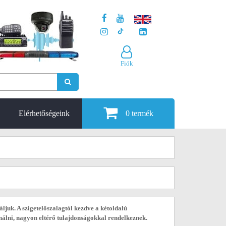
Fiók
Elérhetőségeink
0
termék
juk. A szigetelőszalagtól kezdve a kétoldalú
ználni, nagyon eltérő tulajdonságokkal rendelkeznek.