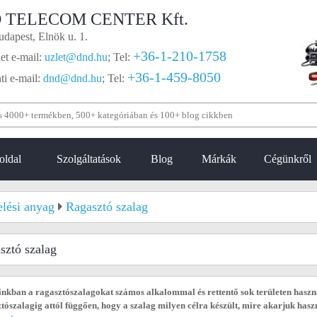
 TELECOM CENTER Kft.
dapest, Elnök u. 1.
+36-1-210-1758
et e-mail:
uzlet@dnd.hu
;
Tel:
+36-1-459-8050
i e-mail:
dnd@dnd.hu
;
Tel:
oldal
Szolgáltatások
Blog
Márkák
Cégünkről
elési anyag
Ragasztó szalag
sztó szalag
nkban a ragasztószalagokat számos alkalommal és rettentő sok területen használ
tószalagig attól függően, hogy a szalag milyen célra készült, mire akarjuk has