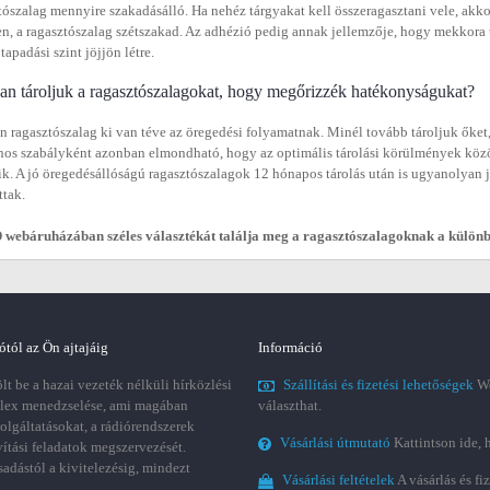
tószalag mennyire szakadásálló. Ha nehéz tárgyakat kell összeragasztani vele, akko
n, a ragasztószalag szétszakad. Az adhézió pedig annak jellemzője, hogy mekkora t
tapadási szint jöjjön létre.
n tároljuk a ragasztószalagokat, hogy megőrizzék hatékonyságukat?
 ragasztószalag ki van téve az öregedési folyamatnak. Minél tovább tároljuk őket,
nos szabályként azonban elmondható, hogy az optimális tárolási körülmények közöt
ik. A jó öregedésállóságú ragasztószalagok 12 hónapos tárolás után is ugyanolyan
ttak.
webáruházában széles választékát találja meg a ragasztószalagoknak a külön
ótól az Ön ajtajáig
Információ
t be a hazai vezeték nélküli hírközlési
Szállítási és fizetési lehetőségek
We
plex menedzselése, ami magában
választhat.
zolgáltatásokat, a rádiórendszerek
Vásárlási útmutató
Kattintson ide, 
vítási feladatok megszervezését.
sadástól a kivitelezésig, mindezt
Vásárlási feltételek
A vásárlás és fi