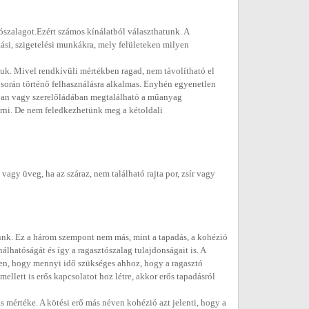
ószalagot.Ezért számos kínálatból választhatunk. A
tási, szigetelési munkákra, mely felületeken milyen
ljuk. Mivel rendkívüli mértékben ragad, nem távolítható el
során történő felhasználásra alkalmas. Enyhén egyenetlen
ásban vagy szerelőládában megtalálható a műanyag
árni. De nem feledkezhetünk meg a kétoldali
agy üveg, ha az száraz, nem található rajta por, zsír vagy
nk. Ez a három szempont nem más, mint a tapadás, a kohézió
álhatóságát és így a ragasztószalag tulajdonságait is. A
mben, hogy mennyi idő szükséges ahhoz, hogy a ragasztó
ellett is erős kapcsolatot hoz létre, akkor erős tapadásról
mértéke. A kötési erő más néven kohézió azt jelenti, hogy a