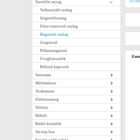
Tovább
Szerelési anyag
Vulkanizáló szalag
Szigetelőszalag
Fényvisszaverő szalag
Ragasztó szalag
Zsugorcső
Pillanatragasztó
Emos
Üvegbiztosíték
Billenő kapcsoló
Szerszám
Mérőműszer
Testkamera
Elektroszmog
Telefon
Bébiőr
Rádió készülék
Set-top box
Egyéni védőeszköz