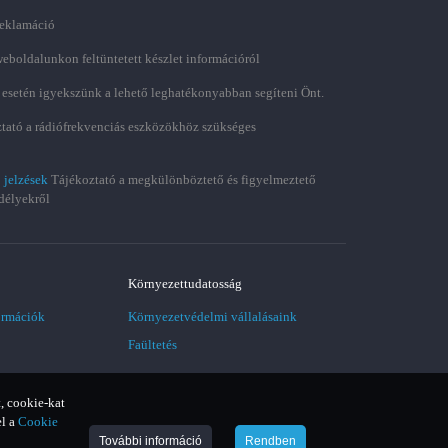
 reklamáció
weboldalunkon feltüntetett készlet információról
 esetén igyekszünk a lehető leghatékonyabban segíteni Önt.
tató a rádiófrekvenciás eszközökhöz szükséges
 jelzések
Tájékoztató a megkülönböztető és figyelmeztető
délyekről
Környezettudatosság
ormációk
Környezetvédelmi vállalásaink
Faültetés
, cookie-kat
el a
Cookie
További információ
Rendben