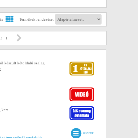
tás
Termékek rendezése:
 3
1
lból készült kétoldalú szalag
g
 kert
részletek
gi importőrtől rendeljük.