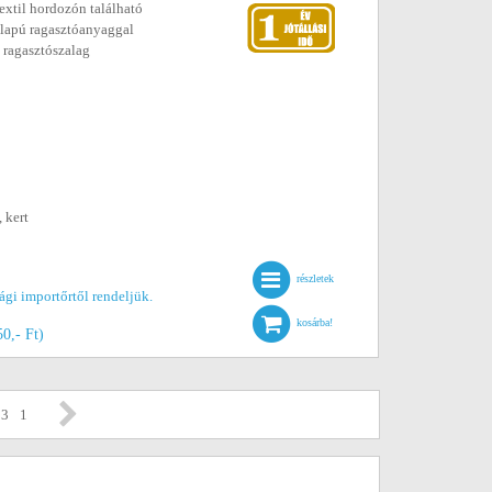
textil hordozón található
 alapú ragasztóanyaggal
ó ragasztószalag
 kert
részletek
gi importőrtől rendeljük.
kosárba!
50,- Ft)
 3
1