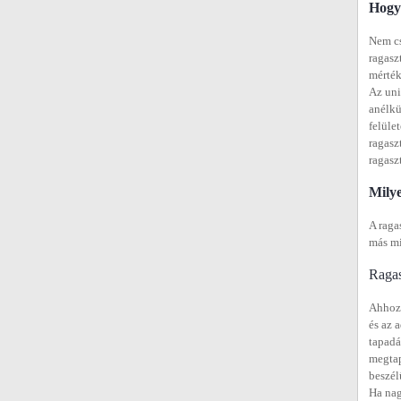
Hogya
Nem cs
ragasz
mérték
Az uni
anélkü
felüle
ragasz
ragasz
Mily
A raga
más mi
Ragas
Ahhoz,
és az 
tapadá
megtap
beszél
Ha nag