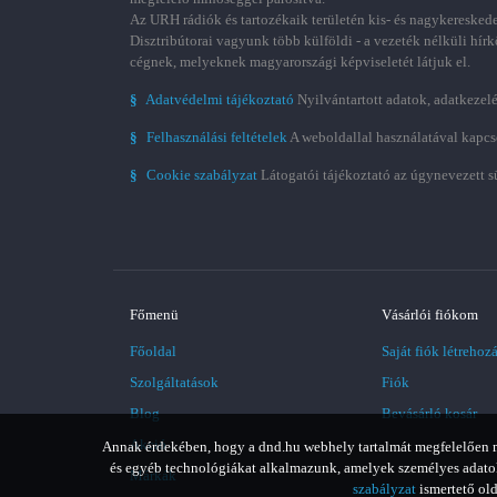
Az URH rádiók és tartozékaik területén kis- és nagykereskede
Disztribútorai vagyunk több külföldi - a vezeték nélküli hírk
cégnek, melyeknek magyarországi képviseletét látjuk el.
§
Adatvédelmi tájékoztató
Nyilvántartott adatok, adatkezelé
§
Felhasználási feltételek
A weboldallal használatával kapcs
§
Cookie szabályzat
Látogatói tájékoztató az úgynevezett s
Főmenü
Vásárlói fiókom
Főoldal
Saját fiók létrehoz
Szolgáltatások
Fiók
Blog
Bevásárló kosár
Akció
Annak érdekében, hogy a dnd.hu webhely tartalmát megfelelően meg
és egyéb technológiákat alkalmazunk, amelyek személyes adatoka
Márkák
szabályzat
ismertető old