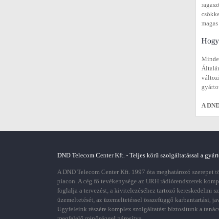
ragasz
csökke
magas 
Hogya
Minden
Általá
változ
gyárto
A DND 
DND Telecom Center Kft. - Teljes körű szolgáltatással a gyárt
A DND Telecom Center Kft. 1997 óta meghatározó szerepet töl
piacon. A cég fő tevékenysége az URH rádiórendszerek kom
foglalja a tervezést, a kivitelezéséhez tartozó kereskedelmi s
üzemeltetését, az üzemeltetéssel összefüggő karbantartási, ja
Ügyfeleink részére komplex szolgáltatást biztosítunk a tanác
megfelelő minőséggel párosítva.