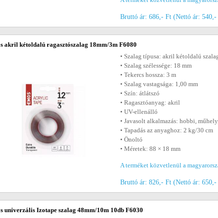
Bruttó ár: 686,- Ft (Nettó ár: 540,-
 akril kétoldalú ragasztószalag 18mm/3m F6080
• Szalag típusa: akril kétoldalú szala
• Szalag szélessége: 18 mm
• Tekercs hossza: 3 m
• Szalag vastagsága: 1,00 mm
• Szín: átlátszó
• Ragasztóanyag: akril
• UV-ellenálló
• Javasolt alkalmazás: hobbi, műhely,
• Tapadás az anyaghoz: 2 kg/30 cm
• Önoltó
• Méretek: 88 × 18 mm
A terméket közvetlenül a magyarorszá
Bruttó ár: 826,- Ft (Nettó ár: 650,-
 univerzális Izotape szalag 48mm/10m 10db F6030