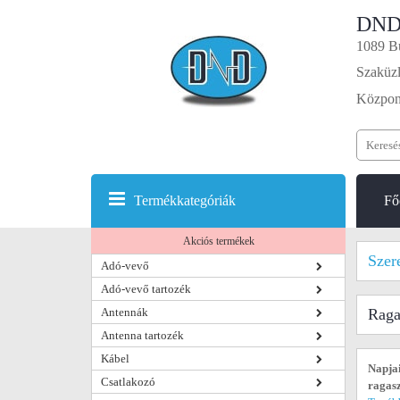
DND
1089 Bu
Szaküzl
Központ
Termékkategóriák
Fő
Akciós termékek
Szer
Adó-vevő
Adó-vevő tartozék
Antennák
Raga
Antenna tartozék
Kábel
Napjai
Csatlakozó
ragasz