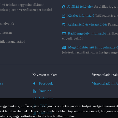
lmi feladatot egyaránt ellátunk.
Jótállási feltételek
Az elállás joga,
özlési piacon vezető szerepet betöltő
Készlet információ
Tájékoztatás a 
si elveink
Reklamáció és visszaküldés
Panasz
olatosan
Rádióengedély információ
Tájékoz
engedélyekről
ütik használatáról
Megkülönböztető és figyelmeztető
jelzések használatához szükséges enge
Kövessen minket
Viszonteladóknak
ása
Facebook
Viszonteladói inf
Youtube
Instagram
TikTok
jelenítsük, az Ön igényeihez igazítsuk illetve javítani tudjuk szolgáltatásainkat
t tartalmazhatnak. Ha szeretne részletesebben tájékozódni a témáról, látogasson 
LinkedIn
alunkra, vagy kattintson a láblécben található linkre.