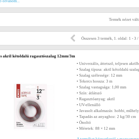
 olvasom...
Termék nézet vál
Összesen 3 termék, 1. oldal: 1 - 3 /
 akril kétoldalú ragasztószalag 12mm/3m
• Univerzális, áttetsző, teljesen akri
• Szalag típusa: akril kétoldalú szala
• Szalag szélessége: 12 mm
• Tekercs hossza: 3 m
• Szalag vastagsága: 1,00 mm
• Szín: átlátszó
• Ragasztóanyag: akril
• UV-ellenálló
• Javasolt alkalmazás: hobbi, műhely,
• Tapadás az anyaghoz: 2 kg/30 cm
• Önoltó
• Méretek: 88 × 12 mm
A terméket közvetlenül a magyarorszá