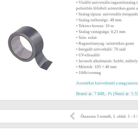
• Vízálló univerzális ragasztószalag 
polietilén fóliából szintetikus gumi
• Szalag típusa: univerzális öntapad
• Szalag szélessége: 48 mm
• Tekercs hossza: 10 m
• Szalag vastagsága: 0,21 mm
• Szín: ezüst
• Ragasztóanyag: szintetikus gumi
• Integrált szövetháló: 70 szál
• UV-ellenálló
• Javasolt alkalmazás: hobbi, műhely,
• Méretek: 105 × 48 mm
• 10db/csomag
A terméket közvetlenül a magyarorszá
Bruttó ár: 7.049,- Ft (Nettó ár: 5.5
Összesen 3 termék, 1. oldal: 1 - 3 /