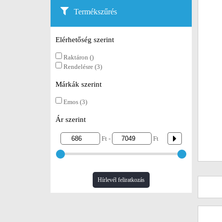
Termékszűrés
Elérhetőség szerint
Raktáron ()
Rendelésre (3)
Márkák szerint
Emos (3)
Ár szerint
Ft -
Ft
Hírlevél feliratkozás