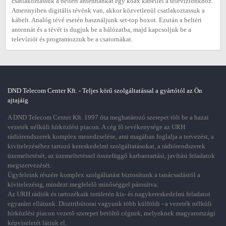
csatlakoztassuk a beltéri antennánkat egy koax kábellel a televíziónkhoz.
Amennyiben digitális tévénk van, akkor közvetlenül csatlakoztassuk a
kábelt. Analóg tévé esetén használjunk set-top boxot. Ezután a beltéri
antennát és a tévét is dugjuk be a hálózatba, majd kapcsoljuk be a
televíziót és programozzuk be a csatornákat.
DND Telecom Center Kft. - Teljes körű szolgáltatással a gyártótól az Ön
ajtajáig
A DND Telecom Center Kft. 1997 óta meghatározó szerepet tölt be a hazai
vezeték nélküli hírközlési piacon. A cég fő tevékenysége az URH
rádiórendszerek komplex menedzselése, ami magában foglalja a tervezést, a
kivitelezéséhez tartozó kereskedelmi szolgáltatásokat, a rádiórendszerek
üzemeltetését, az üzemeltetéssel összefüggő karbantartási, javítási feladatok
megszervezését.
Ügyfeleink részére komplex szolgáltatást biztosítunk a tanácsadástól a
kivitelezésig, mindezt megfelelő minőséggel párosítva.
Az URH rádiók és tartozékaik területén kis- és nagykereskedelmi feladatot
egyaránt ellátunk. Disztribútorai vagyunk több külföldi - a vezeték nélküli
hírközlési piacon vezető szerepet betöltő cégnek, melyeknek magyarországi
képviseletét látjuk el.