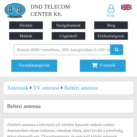
DND TELECOM
CENTER Kft.
Fiók
Főoldal
Szolgáltatások
Blog
Márkák
Cégünkről
Elérhetőségeink
Termékkategóriák
0
termék
Antennák
TV antenna
Beltéri antenna
Beltéri antenna
A beltéri antenna a televíziós jel vételére használt otthoni eszköz.
Amennyiben olyan területen, városban élünk, ahol kiváló a jelerősség,
akkor elegendő egy TV-szobaantenna, és nem kell kültéri antennát