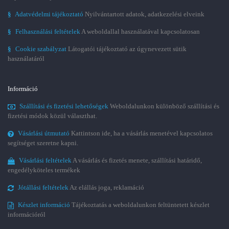
§
Adatvédelmi tájékoztató
Nyilvántartott adatok, adatkezelési elveink
§
Felhasználási feltételek
A weboldallal használatával kapcsolatosan
§
Cookie szabályzat
Látogatói tájékoztató az úgynevezett sütik
használatáról
Információ
Szállítási és fizetési lehetőségek
Weboldalunkon különböző szállítási és
fizetési módok közül választhat.
Vásárlási útmutató
Kattintson ide, ha a vásárlás menetével kapcsolatos
segítséget szeretne kapni.
Vásárlási feltételek
A vásárlás és fizetés menete, szállítási határidő,
engedélyköteles termékek
Jótállási feltételek
Az elállás joga, reklamáció
Készlet információ
Tájékoztatás a weboldalunkon feltüntetett készlet
információról