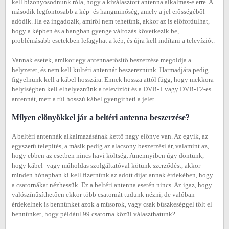
kell bizonyosodnunk róla, hogy a kiválasztott antenna alkalmas-e erre. A
második legfontosabb a kép- és hangminőség, amely a jel erősségéből
adódik. Ha ez ingadozik, amiről nem tehetünk, akkor az is előfordulhat,
hogy a képben és a hangban gyenge változás következik be,
problémásabb esetekben lefagyhat a kép, és újra kell indítani a televíziót.
Vannak esetek, amikor egy antennaerősítő beszerzése megoldja a
helyzetet, és nem kell kültéri antennát beszereznünk. Harmadjára pedig
figyelnünk kell a kábel hosszára. Ennek hossza attól függ, hogy mekkora
helyiségben kell elhelyeznünk a televíziót és a DVB-T vagy DVB-T2-es
antennát, mert a túl hosszú kábel gyengítheti a jelet.
Milyen előnyökkel jár a beltéri antenna beszerzése?
A beltéri antennák alkalmazásának kettő nagy előnye van. Az egyik, az
egyszerű telepítés, a másik pedig az alacsony beszerzési ár, valamint az,
hogy ebben az esetben nincs havi költség. Amennyiben úgy döntünk,
hogy kábel- vagy műholdas szolgáltatóval kötünk szerződést, akkor
minden hónapban ki kell fizetnünk az adott díjat annak érdekében, hogy
a csatornákat nézhessük. Ez a beltéri antenna esetén nincs. Az igaz, hogy
valószínűsíthetően ekkor több csatornát tudunk nézni, de valóban
érdekelnek is bennünket azok a műsorok, vagy csak büszkeséggel tölt el
bennünket, hogy például 99 csatorna közül választhatunk?