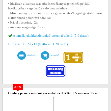
• Ideálisan alkalmas szabadidős tevékenységekeknél, például
lakókocsiban vagy hajón való használathoz
• Mindenirányú, ezért nincs szükség (vízszintes/függőleges) átállításra
a különböző polaritású adókkal
• Kábel hosszúság: 2m
• Antenna magassága: 17 cm
A termék raktárkészletünkről azonnal vihető. (5-9 darab)
Bruttó ár: 1.524,- Ft (Nettó ár: 1.200,- Ft)
részletek
kosárba!
-10%
Goobay passzív mini mágneses beltéri DVB-T TV antenna 35cm