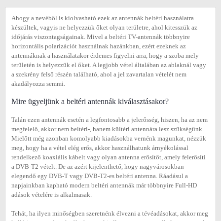
Ahogy a nevéből is kiolvasható ezek az antennák beltéri használatra
készültek, vagyis ne helyezzük őket olyan területre, ahol kitesszük az
időjárás viszontagságainak. Mivel a beltéri TV-antennák többnyire
horizontális polarizációt használnak hazánkban, ezért ezeknek az
antennáknak a használatakor érdemes figyelni arra, hogy a szoba mely
területén is helyezzük el őket. A legjobb vétel általában az ablaknál vagy
a szekrény felső részén található, ahol a jel zavartalan vételét nem
akadályozza semmi.
Mire ügyeljünk a beltéri antennák kiválasztásakor?
Talán ezen antennák esetén a legfontosabb a jelerősség, hiszen, ha az nem
megfelelő, akkor nem beltéri-, hanem kültéri antennára lesz szükségünk.
Mielőtt még azonban komolyabb kiadásokba vernénk magunkat, nézzük
meg, hogy ha a vétel elég erős, akkor használhatunk árnyékolással
rendelkező koaxiális kábelt vagy olyan antenna erősítőt, amely felerősíti
a DVB-T2 vételt. De az azért kijelenthető, hogy nagyvárosokban
elegendő egy DVB-T vagy DVB-T2-es beltéri antenna. Ráadásul a
napjainkban kapható modern beltéri antennák már többnyire Full-HD
adások vételére is alkalmasak.
Tehát, ha ilyen minőségben szeretnénk élvezni a tévéadásokat, akkor meg