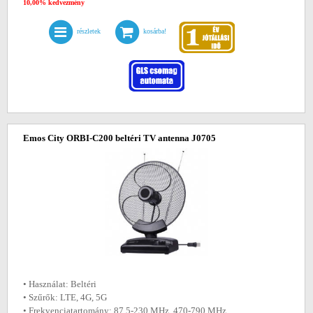
10,00% kedvezmény
részletek
kosárba!
Emos City ORBI-C200 beltéri TV antenna J0705
• Használat: Beltéri
• Szűrők: LTE, 4G, 5G
• Frekvenciatartomány: 87,5-230 MHz, 470-790 MHz