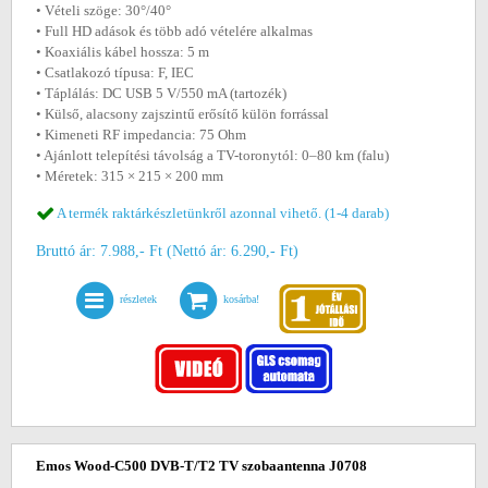
• Vételi szöge: 30°/40°
• Full HD adások és több adó vételére alkalmas
• Koaxiális kábel hossza: 5 m
• Csatlakozó típusa: F, IEC
• Táplálás: DC USB 5 V/550 mA (tartozék)
• Külső, alacsony zajszintű erősítő külön forrással
• Kimeneti RF impedancia: 75 Ohm
• Ajánlott telepítési távolság a TV-toronytól: 0–80 km (falu)
• Méretek: 315 × 215 × 200 mm
A termék raktárkészletünkről azonnal vihető. (1-4 darab)
Bruttó ár: 7.988,- Ft (Nettó ár: 6.290,- Ft)
részletek
kosárba!
Emos Wood-C500 DVB-T/T2 TV szobaantenna J0708