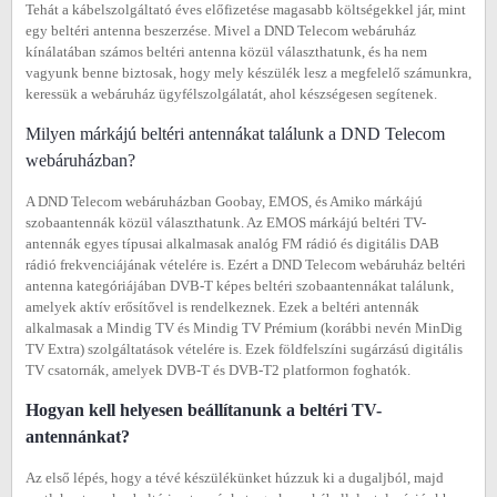
Tehát a kábelszolgáltató éves előfizetése magasabb költségekkel jár, mint
egy beltéri antenna beszerzése. Mivel a DND Telecom webáruház
kínálatában számos beltéri antenna közül választhatunk, és ha nem
vagyunk benne biztosak, hogy mely készülék lesz a megfelelő számunkra,
keressük a webáruház ügyfélszolgálatát, ahol készségesen segítenek.
Milyen márkájú beltéri antennákat találunk a DND Telecom
webáruházban?
A DND Telecom webáruházban Goobay, EMOS, és Amiko márkájú
szobaantennák közül választhatunk. Az EMOS márkájú beltéri TV-
antennák egyes típusai alkalmasak analóg FM rádió és digitális DAB
rádió frekvenciájának vételére is. Ezért a DND Telecom webáruház beltéri
antenna kategóriájában DVB-T képes beltéri szobaantennákat találunk,
amelyek aktív erősítővel is rendelkeznek. Ezek a beltéri antennák
alkalmasak a Mindig TV és Mindig TV Prémium (korábbi nevén MinDig
TV Extra) szolgáltatások vételére is. Ezek földfelszíni sugárzású digitális
TV csatornák, amelyek DVB-T és DVB-T2 platformon foghatók.
Hogyan kell helyesen beállítanunk a beltéri TV-
antennánkat?
Az első lépés, hogy a tévé készülékünket húzzuk ki a dugaljból, majd