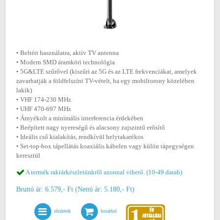
• Beltéri használatra, aktív TV antenna
• Modern SMD áramköri technológia
• 5G&LTE szűrővel (kiszűri az 5G és az LTE frekvenciákat, amelyek
zavarhatják a földfelszíni TV-vételt, ha egy mobiltorony közelében
lakik)
• VHF 174-230 MHz
• UHF 470-697 MHz
• Árnyékolt a minimális interferencia érdekében
• Beépített nagy nyereségű és alacsony zajszintű erősítő
• Ideális cső kialakítás, rendkívül helytakarékos
• Set-top-box tápellátás koaxiális kábelen vagy külön tápegységen
keresztül
A termék raktárkészletünkről azonnal vihető. (10-49 darab)
Bruttó ár: 6.579,- Ft (Nettó ár: 5.180,- Ft)
részletek
kosárba!