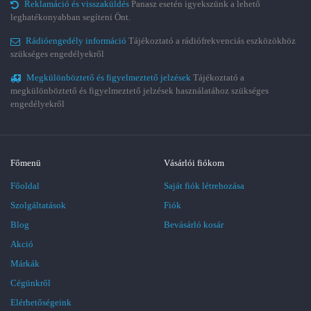
Reklamáció és visszaküldés
Panasz esetén igyekszünk a lehető
leghatékonyabban segíteni Önt.
Rádióengedély információ
Tájékoztató a rádiófrekvenciás eszközökhöz
szükséges engedélyekről
Megkülönböztető és figyelmeztető jelzések
Tájékoztató a
megkülönböztető és figyelmeztető jelzések használatához szükséges
engedélyekről
Főmenü
Vásárlói fiókom
Főoldal
Saját fiók létrehozása
Szolgáltatások
Fiók
Blog
Bevásárló kosár
Akció
Márkák
Cégünkről
Elérhetőségeink