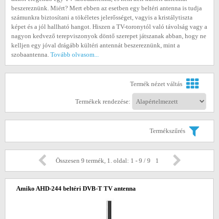
beszereznünk. Miért? Mert ebben az esetben egy beltéri antenna is tudja
számunkra biztosítani a tökéletes jelerősséget, vagyis a kristálytiszta
képet és a jól hallható hangot. Hiszen a TV-toronytól való távolság vagy a
nagyon kedvező terepviszonyok döntő szerepet játszanak abban, hogy ne
kelljen egy jóval drágább kültéri antennát beszereznünk, mint a
szobaantenna.
Tovább olvasom...
Termék nézet váltás
Termékek rendezése:
Termékszűrés
Összesen 9 termék, 1. oldal: 1 - 9 / 9
1
Amiko AHD-244 beltéri DVB-T TV antenna