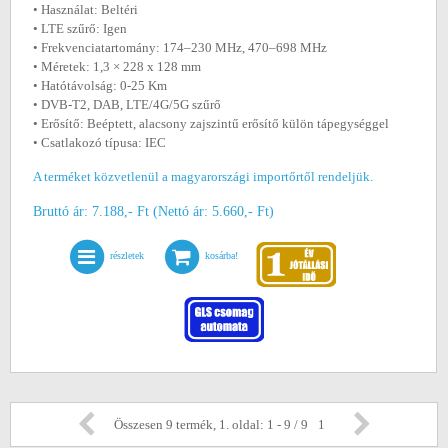
• Használat: Beltéri
• LTE szűrő: Igen
• Frekvenciatartomány: 174–230 MHz, 470–698 MHz
• Méretek: 1,3 × 228 x 128 mm
• Hatótávolság: 0-25 Km
• DVB-T2, DAB, LTE/4G/5G szűrő
• Erősítő: Beéptett, alacsony zajszintű erősítő külön tápegységgel
• Csatlakozó típusa: IEC
A terméket közvetlenül a magyarországi importőrtől rendeljük.
Bruttó ár: 7.188,- Ft (Nettó ár: 5.660,- Ft)
részletek
kosárba!
Összesen 9 termék, 1. oldal: 1 - 9 / 9
1