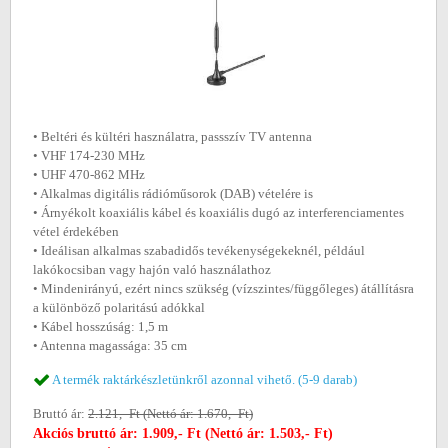
• Beltéri és kültéri használatra, passszív TV antenna
• VHF 174-230 MHz
• UHF 470-862 MHz
• Alkalmas digitális rádióműsorok (DAB) vételére is
• Árnyékolt koaxiális kábel és koaxiális dugó az interferenciamentes
vétel érdekében
• Ideálisan alkalmas szabadidős tevékenységekeknél, például
lakókocsiban vagy hajón való használathoz
• Mindenirányú, ezért nincs szükség (vízszintes/függőleges) átállításra
a különböző polaritású adókkal
• Kábel hosszúság: 1,5 m
• Antenna magassága: 35 cm
A termék raktárkészletünkről azonnal vihető. (5-9 darab)
Bruttó ár:
2.121,- Ft (Nettó ár: 1.670,- Ft)
Akciós bruttó ár: 1.909,- Ft (Nettó ár: 1.503,- Ft)