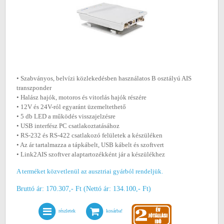
• Szabványos, belvízi közlekedésben használatos B osztályú AIS
transzponder
• Halász hajók, motoros és vitorlás hajók részére
• 12V és 24V-ról egyaránt üzemeltethető
• 5 db LED a működés visszajelzésre
• USB interfész PC csatlakoztatásához
• RS-232 és RS-422 csatlakozó felületek a készüléken
• Az ár tartalmazza a tápkábelt, USB kábelt és szoftvert
• Link2AIS szoftver alaptartozékként jár a készülékhez
A terméket közvetlenül az ausztriai gyárból rendeljük.
Bruttó ár: 170.307,- Ft (Nettó ár: 134.100,- Ft)
részletek
kosárba!