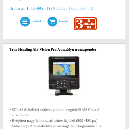
Bruttó ár: 1.356.995,- Ft (Nettó ár: 1.068.500,- Ft)
részletek
kosárba!
True Heading AIS Vision Pro A osztályú transzponder
• SOLAS és belvízi szabványoknak megfelelő AIS Class A
transzponder
• Beépített nagy felbontású, színes kijelző (800×480 px)
• Valós idejű AIS adatfeldolgozás nagy hajóforgalomban is