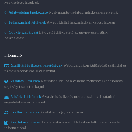
képviseletét látjuk el.
§
Adatvédelmi tájékoztató
Nyilvántartott adatok, adatkezelési elveink
§
Felhasználási feltételek
A weboldallal használatával kapcsolatosan
§
Cookie szabályzat
Látogatói tájékoztató az úgynevezett sütik
használatáról
Információ
Szállítási és fizetési lehetőségek
Weboldalunkon különböző szállítási és
fizetési módok közül választhat.
Vásárlási útmutató
Kattintson ide, ha a vásárlás menetével kapcsolatos
segítséget szeretne kapni.
Vásárlási feltételek
A vásárlás és fizetés menete, szállítási határidő,
engedélyköteles termékek
Jótállási feltételek
Az elállás joga, reklamáció
Készlet információ
Tájékoztatás a weboldalunkon feltüntetett készlet
információról