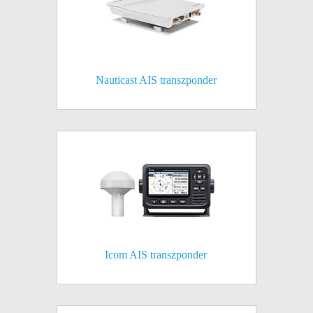
Nauticast AIS transzponder
Icom AIS transzponder