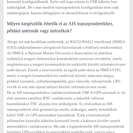
keresztül konfigurálhatók. Ezért wifi kapcsolatra és USB kábelre lesz
szükségünk. De a mai modern transzponderek konfigurálása nem csak
számítógépen, hanem táblagépen és okostelefonon is elvégezhetők.
Milyen kiegészítők érhetők el az AIS transzponderekhez,
például antennák vagy tartozékok?
Ahogy azt már korábban említettük, az RS232/RS422 interfészek (NMEA
0183) zökkenőmentes integrációt biztosítanak a fedélzeti rendszerekkel.
Az NMEA, a National Marine Electronics Association az amerikai
székhelyű tengeri elektronikai kereskedelmi szervezet rövidítése, amely
meghatározza a tengeri kommunikációs eszközök közötti információcsere
szabványait. Ennek a szervezetnek az egyik szabványa az NMEA 0183,
amely a tengeri kommunikációs eszközök közötti adatcsere alapja,
például szonárok, szélsebességmérők, giro iránytűk, robotpilóták, GPS-
vevők és sok más típusú műszer közötti információcsere során.
De az AIS transzponderhez csatlakoztathatunk VHF és GPS antennát is. Az
első antenna esetében BNC csatlakozóra, a második változat
használatakor TNC aljzatra lesz szükségünk. Ez elsősorban az AIS
transzponderek első generációja esetén szükséges, amely készülékek
külső VHF- és GPS-antennákat használnak. Ezek a berendezések
jellemzően koaxiális kábelen keresztül lettek a kabinon kívülre szerelt
antennákhoz csatlakoztatva. Ma már a legmodernebb AIS transzponderek
beépített GPS-vevőkkel és antennákkal rendelkeznek, vagyis nincs