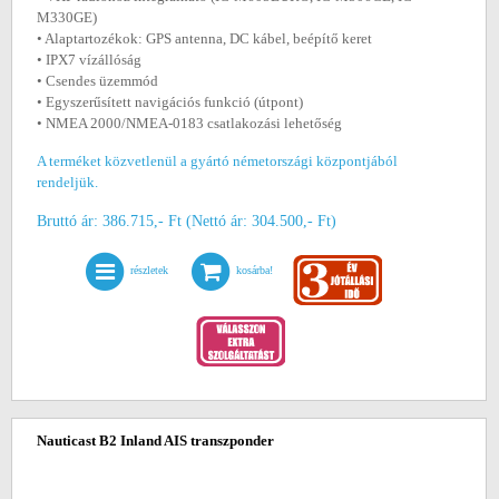
M330GE)
• Alaptartozékok: GPS antenna, DC kábel, beépítő keret
• IPX7 vízállóság
• Csendes üzemmód
• Egyszerűsített navigációs funkció (útpont)
• NMEA 2000/NMEA-0183 csatlakozási lehetőség
A terméket közvetlenül a gyártó németországi központjából
rendeljük.
Bruttó ár: 386.715,- Ft (Nettó ár: 304.500,- Ft)
részletek
kosárba!
Nauticast B2 Inland AIS transzponder