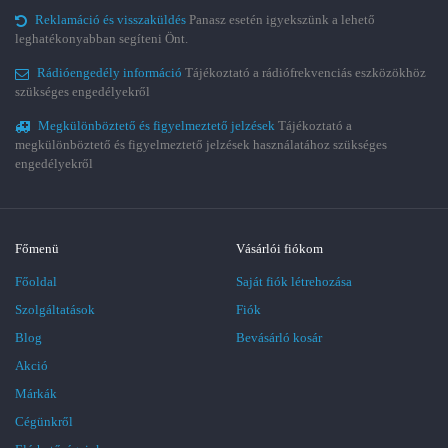
Reklamáció és visszaküldés
Panasz esetén igyekszünk a lehető
leghatékonyabban segíteni Önt.
Rádióengedély információ
Tájékoztató a rádiófrekvenciás eszközökhöz
szükséges engedélyekről
Megkülönböztető és figyelmeztető jelzések
Tájékoztató a
megkülönböztető és figyelmeztető jelzések használatához szükséges
engedélyekről
Főmenü
Vásárlói fiókom
Főoldal
Saját fiók létrehozása
Szolgáltatások
Fiók
Blog
Bevásárló kosár
Akció
Márkák
Cégünkről