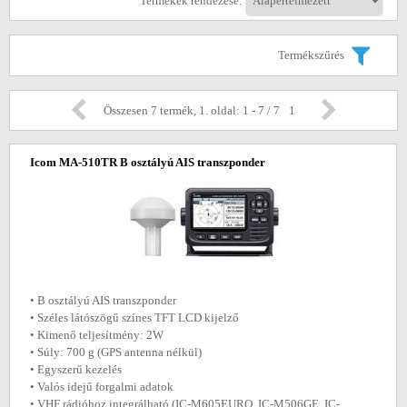
Termékek rendezése:
Termékszűrés
Összesen 7 termék, 1. oldal: 1 - 7 / 7
1
Icom MA-510TR B osztályú AIS transzponder
• B osztályú AIS transzponder
• Széles látószögű színes TFT LCD kijelző
• Kimenő teljesítmény: 2W
• Súly: 700 g (GPS antenna nélkül)
• Egyszerű kezelés
• Valós idejű forgalmi adatok
• VHF rádióhoz integrálható (IC-M605EURO, IC-M506GE, IC-