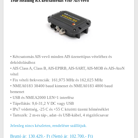
True Heading RX kétcsatornás VHF AIS vevő
• Kétcsatornás AIS vevő minden AIS üzenettípus vételéhez és
dekódolásához
• AIS Class A, Class B, AIS-EPIRB, AIS-SART, AIS-MOB és AIS-AtoN
vétel
• Fix vételi frekvenciák: 161,975 MHz és 162,025 MHz
• NMEA0183 38400 baud kimenet és NMEA0183 4800 baud
bemenet
• USB és NMEA2000 LEN=1 interfész
• Tápellátás: 9,6-31,2 V DC vagy USB
• IPx7 védettség, -25 C és +55 C közötti üzemi hőmérséklet
• Tartozék: 2 m-es táp-, adat- és USB-kábel, 4 rögzítőcsavar
Jelenleg nincs készleten, rendelésre szállítjuk.
Bruttó ár: 130.429,- Ft (Nettó ár: 102.700,- Ft)