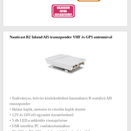
Nauticast B2 Inland AIS transzponder VHF és GPS antennával
• Szabványos, belvízi közlekedésben használatos B osztályú AIS
transzponder
• Halász hajók, motoros és vitorlás hajók részére
• 12V és 24V-ról egyaránt üzemeltethető
• 5 db LED a működés visszajelzésre
• USB interfész PC csatlakoztatásához