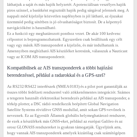
láthatjuk a saját és más hajók helyzetét. A potenciálisan veszélyes hajók
piros színnel, a barátként regisztrált hajók pedig sárgával jelennek meg. A
nappali mód kijelzője közvetlen napfényben is jól látható, az éjszakai
üzemmód pedig sötétben is jó olvashatóságot biztosít. De a képernyő
navigációként is használható.
Ez a funkció egy meghatározott ponthoz vezet. De akár 100 kedvenc
célpontot is beprogramozhatunk. Egyszerűen csak beállítunk egy célt
vagy egy másik AIS transzpondert a kijelzőn, és már indulhatunk is.
Amennyiben megbízható AIS készüléket keresünk, válasszuk a Nauticast
vagy az ICOM AIS transzpondereit.
Kompatibilisek az AIS transzponderek a többi hajózási
berendezéssel, például a radarokkal és a GPS-szel?
Az RS232/RS422 interfészek (NMEA 0183) és a pilot port garantálják az
összes többi fedélzeti rendszerrel való zökkenőmentes integrációt. Számos
a tengeren használt elektronikai berendezés például az AIS transzponder, a
térkép plotter, a DSC rádió rendelkezik beépített Global Navigation
Satellite Systems rövidítve GNSS modullal, amit sokan GPS-vevőnek is
neveznek. Ez az Egyesült Államok globális helymeghatározó rendszere,
de ezek a készülékek más GNSS-eket, például az európai Galileo és az
orosz GLONASS rendszereket is gyakran támogatják. Ügyeljünk arra,
hogy vannak AIS transzponderek amelyek kizárólag csak számítógépen