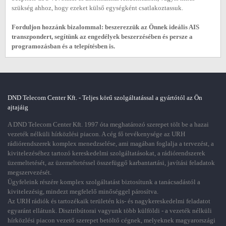
szükség ahhoz, hogy ezeket külső egységként csatlakoztassuk.
Forduljon hozzánk bizalommal: beszerezzük az Önnek ideális AIS
transzpondert, segítünk az engedélyek beszerzésében és persze a
programozásban és a telepítésben is.
DND Telecom Center Kft. - Teljes körű szolgáltatással a gyártótól az Ön
ajtajáig
A DND Telecom Center Kft. 1997 óta meghatározó szerepet tölt be a hazai
vezeték nélküli hírközlési piacon. A cég fő tevékenysége az URH
rádiórendszerek komplex menedzselése, ami magában foglalja a tervezést, a
kivitelezéséhez tartozó kereskedelmi szolgáltatásokat, a rádiórendszerek
üzemeltetését, az üzemeltetéssel összefüggő karbantartási, javítási feladatok
megszervezését.
Ügyfeleink részére komplex szolgáltatást biztosítunk a tanácsadástól a
kivitelezésig, mindezt megfelelő minőséggel párosítva.
Az URH rádiók és tartozékaik területén kis- és nagykereskedelmi feladatot
egyaránt ellátunk. Disztribútorai vagyunk több külföldi - a vezeték nélküli
hírközlési piacon vezető szerepet betöltő cégnek, melyeknek magyarországi