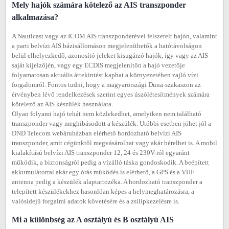
Mely hajók számára kötelező az AIS transzponder
alkalmazása?
A Nauticast vagy az ICOM AIS transzponderével felszerelt hajón, valamint
a parti belvízi AIS bázisállomáson megjeleníthetők a hatótávolságon
belül elhelyezkedő, azonosító jeleket kisugárzó hajók, így vagy az AIS
saját kijelzőjén, vagy egy ECDIS megjelenítőn a hajó vezetője
folyamatosan aktuális áttekintést kaphat a környezetében zajló vízi
forgalomról. Fontos tudni, hogy a magyarországi Duna-szakaszon az
érvényben lévő rendelkezések szerint egyes úszólétesítmények számára
kötelező az AIS készülék használata.
Olyan folyami hajó tehát nem közlekedhet, amelyiken nem található
transzponder vagy meghibásodott a készülék. Utóbbi esetben jöhet jól a
DND Telecom webáruházban elérhető hordozható belvízi AIS
transzponder, amit cégünktől megvásárolhat vagy akár bérelhet is. A mobil
kialakítású belvízi AIS transzponder 12, 24 és 230V-ról egyaránt
működik, a biztonságról pedig a vízálló táska gondoskodik. A beépített
akkumulátorral akár egy órás működés is elérhető, a GPS és a VHF
antenna pedig a készülék alaptartozéka. A hordozható transzponder a
telepített készülékekhez hasonlóan képes a helymeghatározásra, a
valósidejű forgalmi adatok követésére és a zsilipkezelésre is.
Mi a különbség az A osztályú és B osztályú AIS