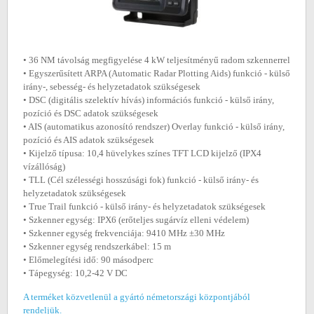
• 36 NM távolság megfigyelése 4 kW teljesítményű radom szkennerrel
• Egyszerűsített ARPA (Automatic Radar Plotting Aids) funkció - külső
irány-, sebesség- és helyzetadatok szükségesek
• DSC (digitális szelektív hívás) információs funkció - külső irány,
pozíció és DSC adatok szükségesek
• AIS (automatikus azonosító rendszer) Overlay funkció - külső irány,
pozíció és AIS adatok szükségesek
• Kijelző típusa: 10,4 hüvelykes színes TFT LCD kijelző (IPX4
vízállóság)
• TLL (Cél szélességi hosszúsági fok) funkció - külső irány- és
helyzetadatok szükségesek
• True Trail funkció - külső irány- és helyzetadatok szükségesek
• Szkenner egység: IPX6 (erőteljes sugárvíz elleni védelem)
• Szkenner egység frekvenciája: 9410 MHz ±30 MHz
• Szkenner egység rendszerkábel: 15 m
• Előmelegítési idő: 90 másodperc
• Tápegység: 10,2-42 V DC
A terméket közvetlenül a gyártó németországi központjából
rendeljük.