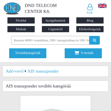
DND TELECOM
CENTER Kft.
Fiók
Főoldal
Szolgáltatások
Blog
Márkák
Cégünkről
Elérhetőségeink
Termékkategóriák
0
termék
Adó-vevő
AIS transzponder
AIS transzponder
további kategóriái