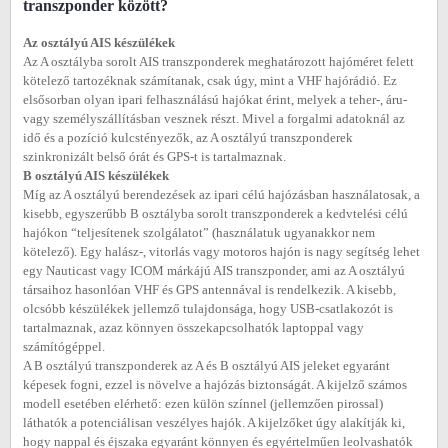
transzponder között?
Az osztályú AIS készülékek
Az A osztályba sorolt AIS transzponderek meghatározott hajóméret felett
kötelező tartozéknak számítanak, csak úgy, mint a VHF hajórádió. Ez
elsősorban olyan ipari felhasználású hajókat érint, melyek a teher-, áru-
vagy személyszállításban vesznek részt. Mivel a forgalmi adatoknál az
idő és a pozíció kulcstényezők, az A osztályú transzponderek
szinkronizált belső órát és GPS-t is tartalmaznak.
B osztályú AIS készülékek
Míg az A osztályú berendezések az ipari célú hajózásban használatosak, a
kisebb, egyszerűbb B osztályba sorolt transzponderek a kedvtelési célú
hajókon “teljesítenek szolgálatot” (használatuk ugyanakkor nem
kötelező). Egy halász-, vitorlás vagy motoros hajón is nagy segítség lehet
egy Nauticast vagy ICOM márkájú AIS transzponder, ami az A osztályú
társaihoz hasonlóan VHF és GPS antennával is rendelkezik. A kisebb,
olcsóbb készülékek jellemző tulajdonsága, hogy USB-csatlakozót is
tartalmaznak, azaz könnyen összekapcsolhatók laptoppal vagy
számítógéppel.
A B osztályú transzponderek az A és B osztályú AIS jeleket egyaránt
képesek fogni, ezzel is növelve a hajózás biztonságát. A kijelző számos
modell esetében elérhető: ezen külön színnel (jellemzően pirossal)
láthatók a potenciálisan veszélyes hajók. A kijelzőket úgy alakítják ki,
hogy nappal és éjszaka egyaránt könnyen és egyértelműen leolvashatók