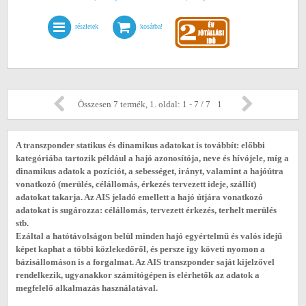
részletek
kosárba!
Összesen 7 termék, 1. oldal: 1 - 7 / 7
1
A transzponder statikus és dinamikus adatokat is továbbít: előbbi
kategóriába tartozik például a hajó azonosítója, neve és hívójele, míg a
dinamikus adatok a pozíciót, a sebességet, irányt, valamint a hajóútra
vonatkozó (merülés, célállomás, érkezés tervezett ideje, szállít)
adatokat takarja. Az AIS jeladó emellett a hajó útjára vonatkozó
adatokat is sugározza: célállomás, tervezett érkezés, terhelt merülés
stb.
Ezáltal a hatótávolságon belül minden hajó egyértelmű és valós idejű
képet kaphat a többi közlekedőről, és persze így követi nyomon a
bázisállomáson is a forgalmat. Az AIS transzponder saját kijelzővel
rendelkezik, ugyanakkor számítógépen is elérhetők az adatok a
megfelelő alkalmazás használatával.