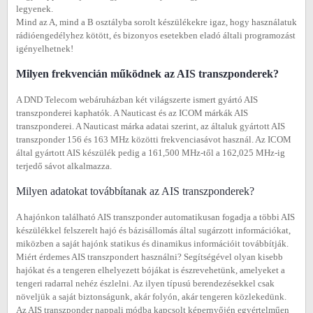
legyenek.
Mind az A, mind a B osztályba sorolt készülékekre igaz, hogy használatuk
rádióengedélyhez kötött, és bizonyos esetekben eladó általi programozást
igényelhetnek!
Milyen frekvencián működnek az AIS transzponderek?
A DND Telecom webáruházban két világszerte ismert gyártó AIS
transzponderei kaphatók. A Nauticast és az ICOM márkák AIS
transzponderei. A Nauticast márka adatai szerint, az általuk gyártott AIS
transzponder 156 és 163 MHz közötti frekvenciasávot használ. Az ICOM
által gyártott AIS készülék pedig a 161,500 MHz-től a 162,025 MHz-ig
terjedő sávot alkalmazza.
Milyen adatokat továbbítanak az AIS transzponderek?
A hajónkon található AIS transzponder automatikusan fogadja a többi AIS
készülékkel felszerelt hajó és bázisállomás által sugárzott információkat,
miközben a saját hajónk statikus és dinamikus információit továbbítják.
Miért érdemes AIS transzpondert használni? Segítségével olyan kisebb
hajókat és a tengeren elhelyezett bójákat is észrevehetünk, amelyeket a
tengeri radarral nehéz észlelni. Az ilyen típusú berendezésekkel csak
növeljük a saját biztonságunk, akár folyón, akár tengeren közlekedünk.
Az AIS transzponder nappali módba kapcsolt képernyőjén egyértelműen