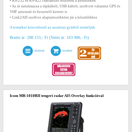
• RS-232 és RS-422 csatlakozó felületek a készüléken
• Az ár tartalmazza a tápkábelt, USB kábelt, szoftvert valamint GPS és
VHF antennát és beszerelő keretet is
• Link2AIS szoftver alaptartozékként jár a készülékhez
A terméket közvetlenül az ausztriai gyárból rendeljük.
Bruttó ár: 208.153,- Ft (Nettó ár: 163.900,- Ft)
részletek
kosárba!
Icom MR-1010RII tengeri radar AIS Overlay funkcióval