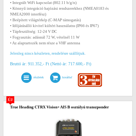
• Integrált WiFi kapcsolat (802.11 b/g/n)
• Könnyű integráció hajózási rendszerekhez (NMEA0183 és
NMEA2000 interfész)
• Beépített világtérkép (C-MAP támogatás)
• Időjárásálló kivitel kültéri használatra (IP66 és IP67)
• Tápfeszültség: 12-24 V DC
• Fogyasztás: adásnál 72 W, vételnél 11 W
• Az alaptartozék nem része a VHF antenna
Jelenleg nincs készleten, rendelésre szállítjuk.
Bruttó ár: 911.352,- Ft (Nettó ár: 717.600,- Ft)
részletek
kosárba!
ÚJ
True Heading CTRX Vision+ AIS B osztályú transzponder