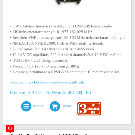
• 5 W adóteljesítményű B osztályú SOTDMA AIS transzponder
• AIS frekvenciatartomány: 161,975-162,025 MHz
• Beépített VHF antennasplitter 156-163 MHz frekvenciatartománnyal
• NMEA 0183, NMEA 2000, USB és WiFi adatinterfészek
• 72 csatornás GPS, GLONASS és SBAS GNSS vevő
• 12-24 V DC tápellátás, 220 mA alatti áramfelvétel 12 V DC mellett
• IP66 és IP67 vízállósági besorolás
• Méret: 173 x 128 x 53 mm, tömeg: 380 g
• A csomag tartalmazza a GPS/GNSS antennát a 10 méteres kábellel
Jelenleg nincs készleten, rendelésre szállítjuk.
Bruttó ár: 513.588,- Ft (Nettó ár: 404.400,- Ft)
részletek
kosárba!
ÚJ