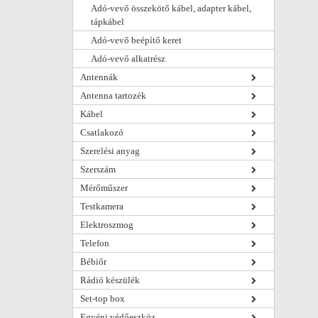
Adó-vevő összekötő kábel, adapter kábel,
tápkábel
Adó-vevő beépítő keret
Adó-vevő alkatrész
Antennák
Antenna tartozék
Kábel
Csatlakozó
Szerelési anyag
Szerszám
Mérőműszer
Testkamera
Elektroszmog
Telefon
Bébiőr
Rádió készülék
Set-top box
Egyéni védőeszköz