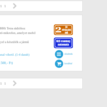
 1
1
80i Tetra rádióhoz
ró-mikrofon, amelyet mobil
lyel a készülék a jármű
részletek
nal vihető. (1-4 darab)
.500,- Ft)
kosárba!
 1
1