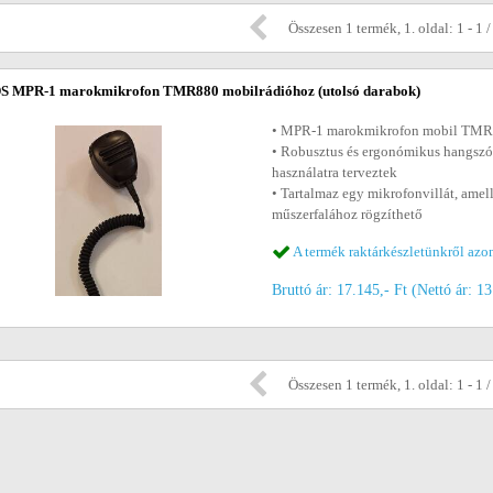
Összesen 1 termék, 1. oldal: 1 - 1 /
S MPR-1 marokmikrofon TMR880 mobilrádióhoz
(utolsó darabok)
• MPR-1 marokmikrofon mobil TMR8
• Robusztus és ergonómikus hangszó
használatra terveztek
• Tartalmaz egy mikrofonvillát, amel
műszerfalához rögzíthető
A termék raktárkészletünkről azon
Bruttó ár: 17.145,- Ft (Nettó ár: 13
Összesen 1 termék, 1. oldal: 1 - 1 /