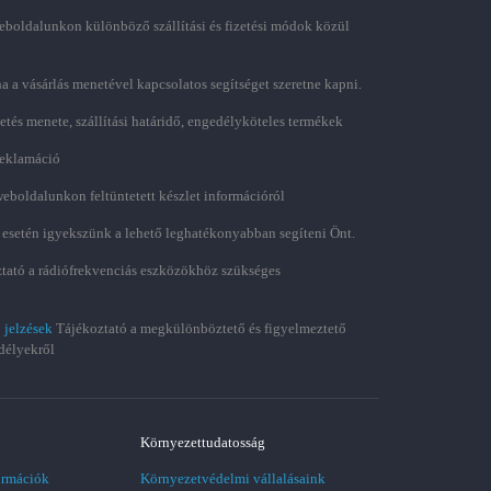
boldalunkon különböző szállítási és fizetési módok közül
ha a vásárlás menetével kapcsolatos segítséget szeretne kapni.
zetés menete, szállítási határidő, engedélyköteles termékek
 reklamáció
weboldalunkon feltüntetett készlet információról
 esetén igyekszünk a lehető leghatékonyabban segíteni Önt.
tató a rádiófrekvenciás eszközökhöz szükséges
 jelzések
Tájékoztató a megkülönböztető és figyelmeztető
délyekről
Környezettudatosság
ormációk
Környezetvédelmi vállalásaink