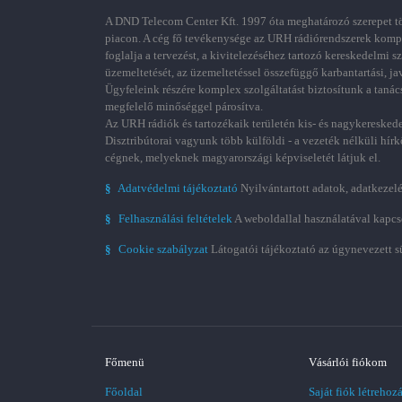
A DND Telecom Center Kft. 1997 óta meghatározó szerepet töl
piacon. A cég fő tevékenysége az URH rádiórendszerek kom
foglalja a tervezést, a kivitelezéséhez tartozó kereskedelmi s
üzemeltetését, az üzemeltetéssel összefüggő karbantartási, ja
Ügyfeleink részére komplex szolgáltatást biztosítunk a tanác
megfelelő minőséggel párosítva.
Az URH rádiók és tartozékaik területén kis- és nagykereskede
Disztribútorai vagyunk több külföldi - a vezeték nélküli hírk
cégnek, melyeknek magyarországi képviseletét látjuk el.
§
Adatvédelmi tájékoztató
Nyilvántartott adatok, adatkezelé
§
Felhasználási feltételek
A weboldallal használatával kapcs
§
Cookie szabályzat
Látogatói tájékoztató az úgynevezett s
Főmenü
Vásárlói fiókom
Főoldal
Saját fiók létrehoz