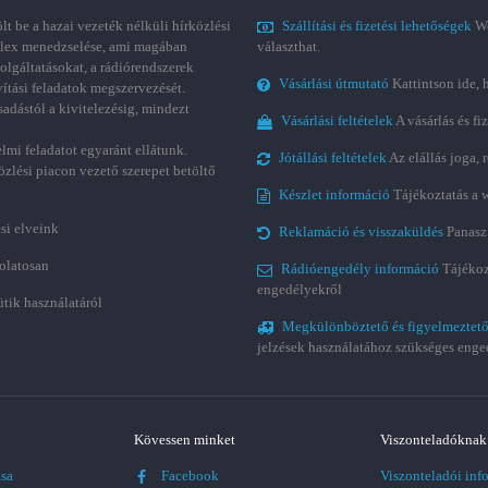
t be a hazai vezeték nélküli hírközlési
Szállítási és fizetési lehetőségek
We
plex menedzselése, ami magában
választhat.
zolgáltatásokat, a rádiórendszerek
Vásárlási útmutató
Kattintson ide, 
vítási feladatok megszervezését.
sadástól a kivitelezésig, mindezt
Vásárlási feltételek
A vásárlás és fi
lmi feladatot egyaránt ellátunk.
Jótállási feltételek
Az elállás joga,
özlési piacon vezető szerepet betöltő
Készlet információ
Tájékoztatás a 
si elveink
Reklamáció és visszaküldés
Panasz
olatosan
Rádióengedély információ
Tájékoz
engedélyekről
ütik használatáról
Megkülönböztető és figyelmeztető
jelzések használatához szükséges enge
Kövessen minket
Viszonteladóknak
ása
Facebook
Viszonteladói inf