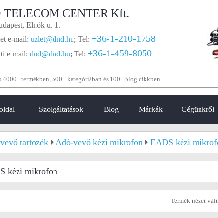
 TELECOM CENTER Kft.
dapest, Elnök u. 1.
+36-1-210-1758
et e-mail:
uzlet@dnd.hu
;
Tel:
+36-1-459-8050
i e-mail:
dnd@dnd.hu
;
Tel:
oldal
Szolgáltatások
Blog
Márkák
Cégünkről
vevő tartozék
Adó-vevő kézi mikrofon
EADS kézi mikrof
 kézi mikrofon
Termék nézet vál