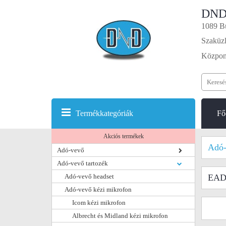
DND
1089 Bu
Szaküzl
Központ
Termékkategóriák
Fő
Akciós termékek
Adó-
Adó-vevő
Adó-vevő tartozék
Adó-vevő headset
EADS
Adó-vevő kézi mikrofon
Icom kézi mikrofon
Albrecht és Midland kézi mikrofon