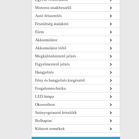
Motoros sisakbeszélő
Autó felszerelés
Feszültség átalakító
Elem
Akkumulátor
Akkumulátor töltő
Megkülönböztető jelzés
Figyelmeztető jelzés
Hangjelzés
Fény és hangjelzés kiegészítő
Forgalomtechnika
LED lámpa
Okosotthon
Szúnyogriasztó készülék
Bolhapiac
Kifutott termékek