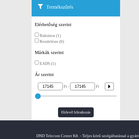
Termékszűrés
Elérhetőség szerint
Raktáron (1)
Rendelésre (0)
Márkák szerint
EADS (1)
Ár szerint
Ft -
Ft
Hírlevél feliratkozás
DND Telecom Center Kft. - Teljes körű szolgáltatással a gyárt