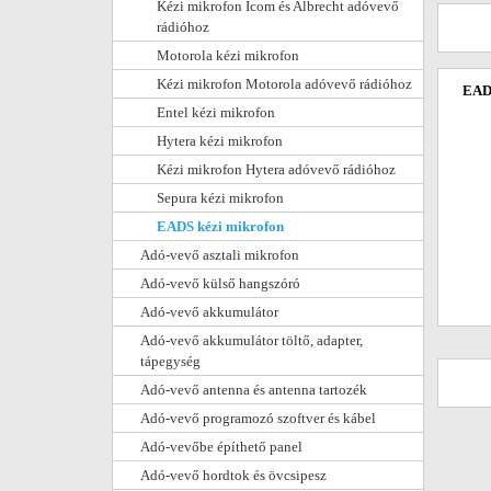
Kézi mikrofon Icom és Albrecht adóvevő
rádióhoz
Motorola kézi mikrofon
Kézi mikrofon Motorola adóvevő rádióhoz
EAD
Entel kézi mikrofon
Hytera kézi mikrofon
Kézi mikrofon Hytera adóvevő rádióhoz
Sepura kézi mikrofon
EADS kézi mikrofon
Adó-vevő asztali mikrofon
Adó-vevő külső hangszóró
Adó-vevő akkumulátor
Adó-vevő akkumulátor töltő, adapter,
tápegység
Adó-vevő antenna és antenna tartozék
Adó-vevő programozó szoftver és kábel
Adó-vevőbe építhető panel
Adó-vevő hordtok és övcsipesz