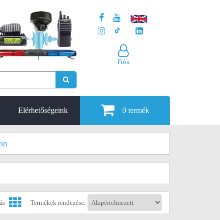
Fiók
Elérhetőségeink
0
termék
on
tás
Termékek rendezése: