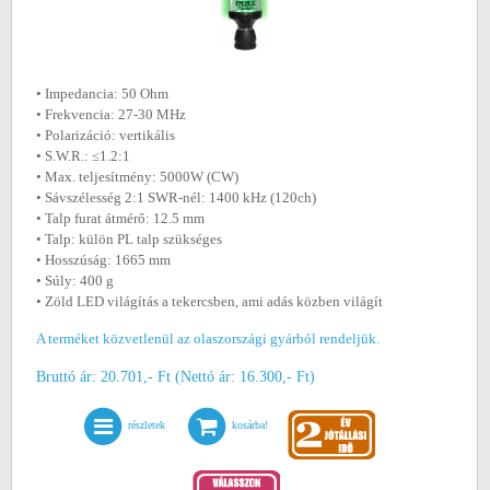
• Impedancia: 50 Ohm
• Frekvencia: 27-30 MHz
• Polarizáció: vertikális
• S.W.R.: ≤1.2:1
• Max. teljesítmény: 5000W (CW)
• Sávszélesség 2:1 SWR-nél: 1400 kHz (120ch)
• Talp furat átmérő: 12.5 mm
• Talp: külön PL talp szükséges
• Hosszúság: 1665 mm
• Súly: 400 g
• Zöld LED világítás a tekercsben, ami adás közben világít
A terméket közvetlenül az olaszországi gyárból rendeljük.
Bruttó ár: 20.701,- Ft (Nettó ár: 16.300,- Ft)
részletek
kosárba!