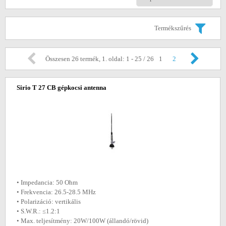
Termékszűrés
Összesen 26 termék, 1. oldal: 1 - 25 / 26
1
2
Sirio T 27 CB gépkocsi antenna
• Impedancia: 50 Ohm
• Frekvencia: 26.5-28.5 MHz
• Polarizáció: vertikális
• S.W.R.: ≤1.2:1
• Max. teljesítmény: 20W/100W (állandó/rövid)