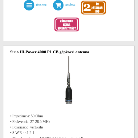
részletek
kosárba!
Sirio HI-Power 4000 PL CB gépkocsi antenna
• Impedancia: 50 Ohm
• Frekvencia: 27-28.5 MHz
• Polarizáció: vertikális
• S.W.R.: ≤1.2:1