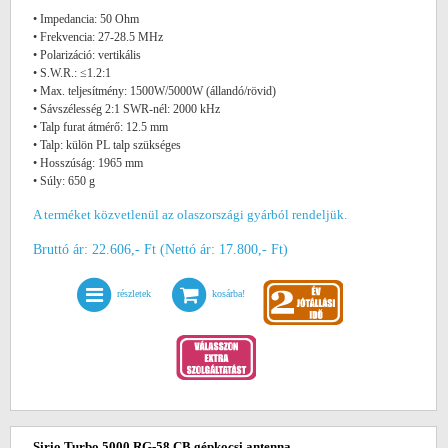
• Impedancia: 50 Ohm
• Frekvencia: 27-28.5 MHz
• Polarizáció: vertikális
• S.W.R.: ≤1.2:1
• Max. teljesítmény: 1500W/5000W (állandó/rövid)
• Sávszélesség 2:1 SWR-nél: 2000 kHz
• Talp furat átmérő: 12.5 mm
• Talp: külön PL talp szükséges
• Hosszúság: 1965 mm
• Súly: 650 g
A terméket közvetlenül az olaszországi gyárból rendeljük.
Bruttó ár: 22.606,- Ft (Nettó ár: 17.800,- Ft)
részletek
kosárba!
Sirio Turbo 5000 RG-58 CB gépkocsi antenna