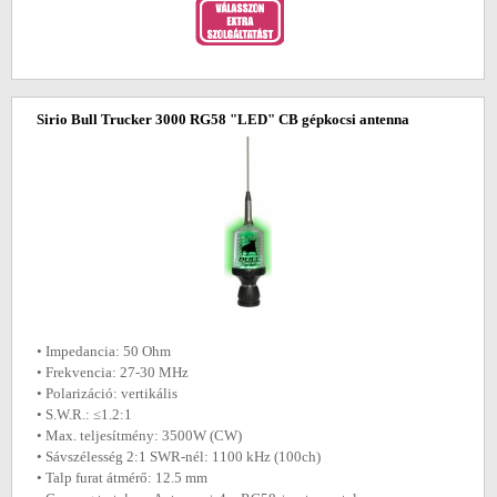
Sirio Bull Trucker 3000 RG58 "LED" CB gépkocsi antenna
• Impedancia: 50 Ohm
• Frekvencia: 27-30 MHz
• Polarizáció: vertikális
• S.W.R.: ≤1.2:1
• Max. teljesítmény: 3500W (CW)
• Sávszélesség 2:1 SWR-nél: 1100 kHz (100ch)
• Talp furat átmérő: 12.5 mm