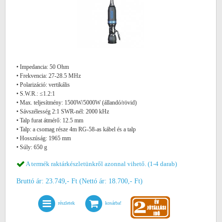
• Impedancia: 50 Ohm
• Frekvencia: 27-28.5 MHz
• Polarizáció: vertikális
• S.W.R.: ≤1.2:1
• Max. teljesítmény: 1500W/5000W (állandó/rövid)
• Sávszélesség 2:1 SWR-nél: 2000 kHz
• Talp furat átmérő: 12.5 mm
• Talp: a csomag része 4m RG-58-as kábel és a talp
• Hosszúság: 1965 mm
• Súly: 650 g
A termék raktárkészletünkről azonnal vihető. (1-4 darab)
Bruttó ár: 23.749,- Ft (Nettó ár: 18.700,- Ft)
részletek
kosárba!