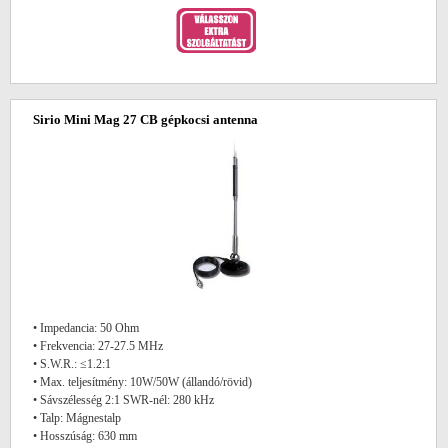
Sirio Mini Mag 27 CB gépkocsi antenna
• Impedancia: 50 Ohm
• Frekvencia: 27-27.5 MHz
• S.W.R.: ≤1.2:1
• Max. teljesítmény: 10W/50W (állandó/rövid)
• Sávszélesség 2:1 SWR-nél: 280 kHz
• Talp: Mágnestalp
• Hosszúság: 630 mm