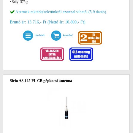
• Súly: 575 g
A termék raktárkészletünkről azonnal vihető. (5-9 darab)
Bruttó ár: 13.716,- Ft (Nettó ár: 10.800,- Ft)
részletek
kosárba!
Sirio AS 145 PL CB gépkocsi antenna