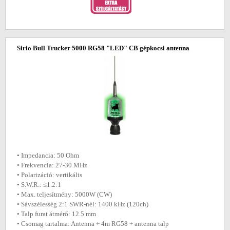
Sirio Bull Trucker 5000 RG58 "LED" CB gépkocsi antenna
• Impedancia: 50 Ohm
• Frekvencia: 27-30 MHz
• Polarizáció: vertikális
• S.W.R.: ≤1.2:1
• Max. teljesítmény: 5000W (CW)
• Sávszélesség 2:1 SWR-nél: 1400 kHz (120ch)
• Talp furat átmérő: 12.5 mm
• Csomag tartalma: Antenna + 4m RG58 + antenna talp