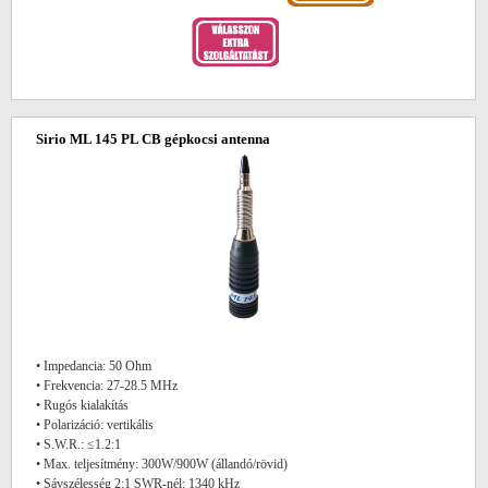
Sirio ML 145 PL CB gépkocsi antenna
• Impedancia: 50 Ohm
• Frekvencia: 27-28.5 MHz
• Rugós kialakítás
• Polarizáció: vertikális
• S.W.R.: ≤1.2:1
• Max. teljesítmény: 300W/900W (állandó/rövid)
• Sávszélesség 2:1 SWR-nél: 1340 kHz