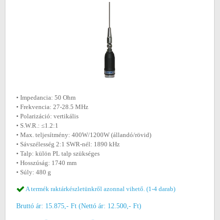
• Impedancia: 50 Ohm
• Frekvencia: 27-28.5 MHz
• Polarizáció: vertikális
• S.W.R.: ≤1.2:1
• Max. teljesítmény: 400W/1200W (állandó/rövid)
• Sávszélesség 2:1 SWR-nél: 1890 kHz
• Talp: külön PL talp szükséges
• Hosszúság: 1740 mm
• Súly: 480 g
A termék raktárkészletünkről azonnal vihető. (1-4 darab)
Bruttó ár: 15.875,- Ft (Nettó ár: 12.500,- Ft)