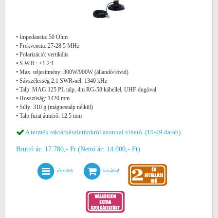
• Impedancia: 50 Ohm
• Frekvencia: 27-28.5 MHz
• Polarizáció: vertikális
• S.W.R.: ≤1.2:1
• Max. teljesítmény: 300W/900W (állandó/rövid)
• Sávszélesség 2:1 SWR-nél: 1340 kHz
• Talp: MAG 125 PL talp, 4m RG-58 kábellel, UHF dugóval
• Hosszúság: 1420 mm
• Súly: 310 g (mágnestalp nélkül)
• Talp furat átmérő: 12.5 mm
A termék raktárkészletünkről azonnal vihető. (10-49 darab)
Bruttó ár: 17.780,- Ft (Nettó ár: 14.000,- Ft)
részletek
kosárba!