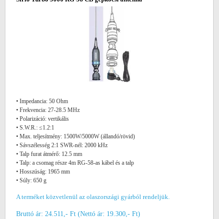
• Impedancia: 50 Ohm
• Frekvencia: 27-28.5 MHz
• Polarizáció: vertikális
• S.W.R.: ≤1.2:1
• Max. teljesítmény: 1500W/5000W (állandó/rövid)
• Sávszélesség 2:1 SWR-nél: 2000 kHz
• Talp furat átmérő: 12.5 mm
• Talp: a csomag része 4m RG-58-as kábel és a talp
• Hosszúság: 1965 mm
• Súly: 650 g
A terméket közvetlenül az olaszországi gyárból rendeljük.
Bruttó ár: 24.511,- Ft (Nettó ár: 19.300,- Ft)