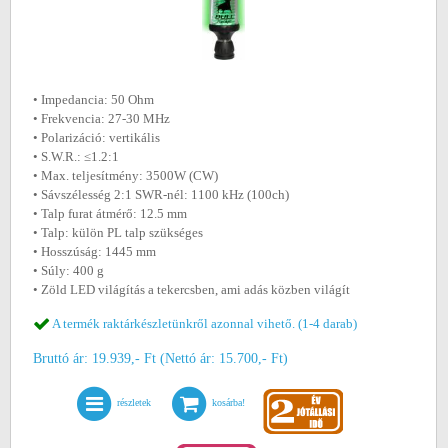
• Impedancia: 50 Ohm
• Frekvencia: 27-30 MHz
• Polarizáció: vertikális
• S.W.R.: ≤1.2:1
• Max. teljesítmény: 3500W (CW)
• Sávszélesség 2:1 SWR-nél: 1100 kHz (100ch)
• Talp furat átmérő: 12.5 mm
• Talp: külön PL talp szükséges
• Hosszúság: 1445 mm
• Súly: 400 g
• Zöld LED világítás a tekercsben, ami adás közben világít
A termék raktárkészletünkről azonnal vihető. (1-4 darab)
Bruttó ár: 19.939,- Ft (Nettó ár: 15.700,- Ft)
részletek
kosárba!