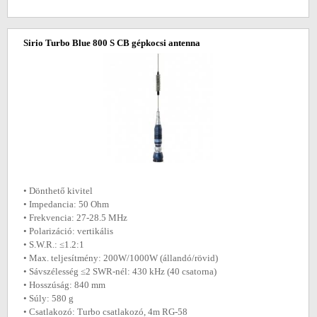
Sirio Turbo Blue 800 S CB gépkocsi antenna
• Dönthető kivitel
• Impedancia: 50 Ohm
• Frekvencia: 27-28.5 MHz
• Polarizáció: vertikális
• S.W.R.: ≤1.2:1
• Max. teljesítmény: 200W/1000W (állandó/rövid)
• Sávszélesség ≤2 SWR-nél: 430 kHz (40 csatorna)
• Hosszúság: 840 mm
• Súly: 580 g
• Csatlakozó: Turbo csatlakozó, 4m RG-58