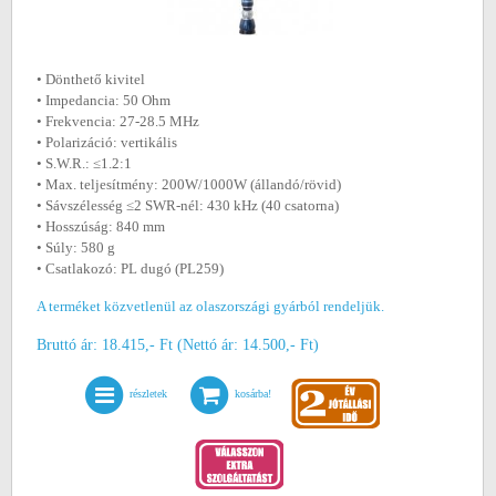
• Dönthető kivitel
• Impedancia: 50 Ohm
• Frekvencia: 27-28.5 MHz
• Polarizáció: vertikális
• S.W.R.: ≤1.2:1
• Max. teljesítmény: 200W/1000W (állandó/rövid)
• Sávszélesség ≤2 SWR-nél: 430 kHz (40 csatorna)
• Hosszúság: 840 mm
• Súly: 580 g
• Csatlakozó: PL dugó (PL259)
A terméket közvetlenül az olaszországi gyárból rendeljük.
Bruttó ár: 18.415,- Ft (Nettó ár: 14.500,- Ft)
részletek
kosárba!