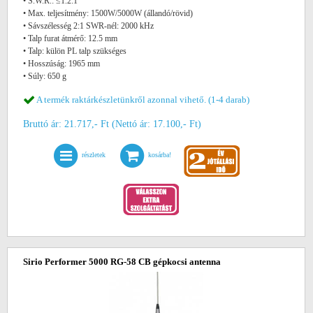
• S.W.R.: ≤1.2:1
• Max. teljesítmény: 1500W/5000W (állandó/rövid)
• Sávszélesség 2:1 SWR-nél: 2000 kHz
• Talp furat átmérő: 12.5 mm
• Talp: külön PL talp szükséges
• Hosszúság: 1965 mm
• Súly: 650 g
A termék raktárkészletünkről azonnal vihető. (1-4 darab)
Bruttó ár: 21.717,- Ft (Nettó ár: 17.100,- Ft)
részletek
kosárba!
Sirio Performer 5000 RG-58 CB gépkocsi antenna