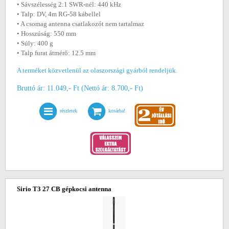
• Sávszélesség 2:1 SWR-nél: 440 kHz
• Talp: DV, 4m RG-58 kábellel
• A csomag antenna csatlakozót nem tartalmaz
• Hosszúság: 550 mm
• Súly: 400 g
• Talp furat átmérő: 12.5 mm
A terméket közvetlenül az olaszországi gyárból rendeljük.
Bruttó ár: 11.049,- Ft (Nettó ár: 8.700,- Ft)
részletek
kosárba!
Sirio T3 27 CB gépkocsi antenna