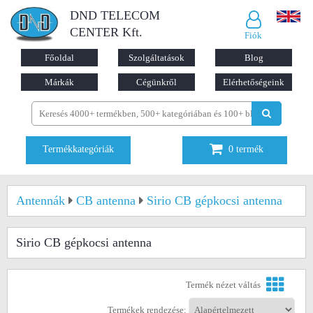
DND TELECOM
CENTER Kft.
Fiók
Főoldal
Szolgáltatások
Blog
Márkák
Cégünkről
Elérhetőségeink
Termékkategóriák
0
termék
Antennák
CB antenna
Sirio CB gépkocsi antenna
Sirio CB gépkocsi antenna
Termék nézet váltás
Termékek rendezése: