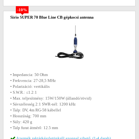
-10%
Sirio SUPER 70 Blue Line CB gépkocsi antenna
• Impedancia: 50 Ohm
• Frekvencia: 27-28,5 MHz
• Polarizáció: vertikális
• S.W.R.: ≤1.2:1
• Max. teljesítmény: 15W/150W (állandó/rövid)
• Sávszélesség 2:1 SWR-nél: 1200 kHz
• Talp: DV, 4m RG-58 kábellel
• Hosszúság: 700 mm
• Súly: 420 g
• Talp furat átmérő: 12.5 mm
A termék raktárkészletünkről azonnal vihető. (1-4 darab)