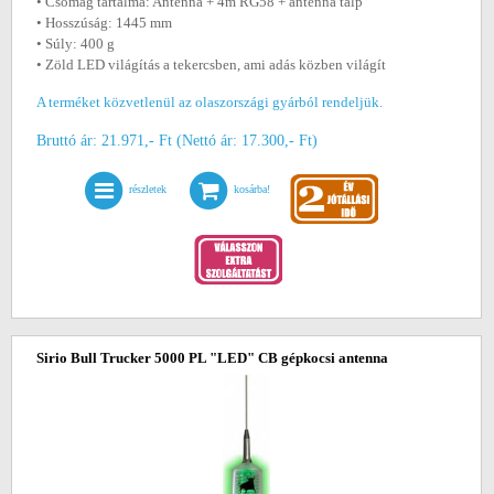
• Csomag tartalma: Antenna + 4m RG58 + antenna talp
• Hosszúság: 1445 mm
• Súly: 400 g
• Zöld LED világítás a tekercsben, ami adás közben világít
A terméket közvetlenül az olaszországi gyárból rendeljük.
Bruttó ár: 21.971,- Ft (Nettó ár: 17.300,- Ft)
részletek
kosárba!
Sirio Bull Trucker 5000 PL "LED" CB gépkocsi antenna