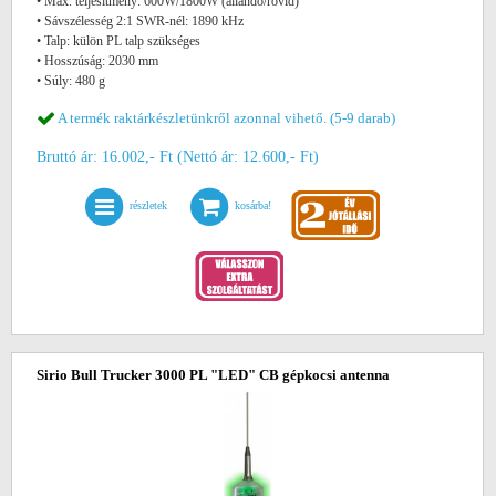
• Max. teljesítmény: 600W/1800W (állandó/rövid)
• Sávszélesség 2:1 SWR-nél: 1890 kHz
• Talp: külön PL talp szükséges
• Hosszúság: 2030 mm
• Súly: 480 g
A termék raktárkészletünkről azonnal vihető. (5-9 darab)
Bruttó ár: 16.002,- Ft (Nettó ár: 12.600,- Ft)
részletek
kosárba!
Sirio Bull Trucker 3000 PL "LED" CB gépkocsi antenna