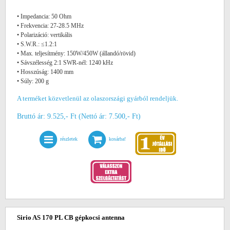
• Impedancia: 50 Ohm
• Frekvencia: 27-28.5 MHz
• Polarizáció: vertikális
• S.W.R.: ≤1.2:1
• Max. teljesítmény: 150W/450W (állandó/rövid)
• Sávszélesség 2:1 SWR-nél: 1240 kHz
• Hosszúság: 1400 mm
• Súly: 200 g
A terméket közvetlenül az olaszországi gyárból rendeljük.
Bruttó ár: 9.525,- Ft (Nettó ár: 7.500,- Ft)
részletek
kosárba!
Sirio AS 170 PL CB gépkocsi antenna