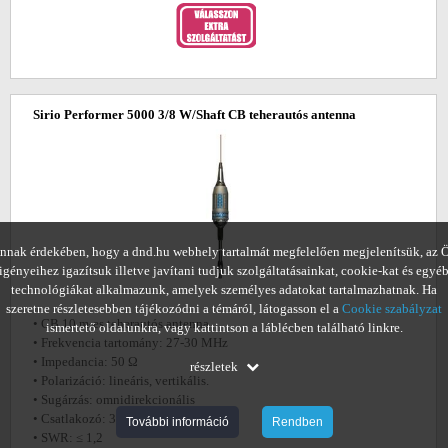
Sirio Performer 5000 3/8 W/Shaft CB teherautós antenna
nnak érdekében, hogy a dnd.hu webhely tartalmát megfelelően megjelenítsük, az 
igényeihez igazítsuk illetve javítani tudjuk szolgáltatásainkat, cookie-kat és egyé
technológiákat alkalmazunk, amelyek személyes adatokat tartalmazhatnak. Ha
szeretne részletesebben tájékozódni a témáról, látogasson el a
Cookie szabályzat
• CB 10 m-es teherautós antenna
ismertető oldalunkra, vagy kattintson a láblécben található linkre.
• Frekvencia tartomány: 27-30 MHz
• Impedancia: 50 Ω
részletek
• Polarizáció: lineáris, vertikális.
• Sugárzás: omnidirekcionális
• Csatlakozó: 3/8" menetes
További információ
Rendben
• SWR: ≤ 1,2