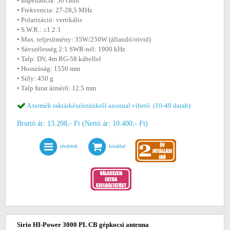
• Impedancia: 50 Ohm
• Frekvencia: 27-28,5 MHz
• Polarizáció: vertikális
• S.W.R.: ≤1.2:1
• Max. teljesítmény: 35W/250W (állandó/rövid)
• Sávszélesség 2:1 SWR-nél: 1900 kHz
• Talp: DV, 4m RG-58 kábellel
• Hosszúság: 1550 mm
• Súly: 450 g
• Talp furat átmérő: 12.5 mm
A termék raktárkészletünkről azonnal vihető. (10-49 darab)
Bruttó ár: 13.208,- Ft (Nettó ár: 10.400,- Ft)
részletek
kosárba!
Sirio HI-Power 3000 PL CB gépkocsi antenna