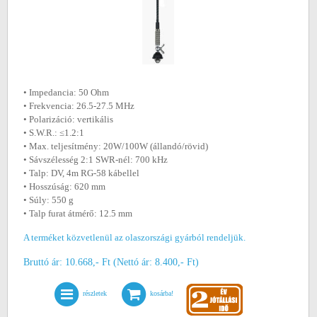
• Impedancia: 50 Ohm
• Frekvencia: 26.5-27.5 MHz
• Polarizáció: vertikális
• S.W.R.: ≤1.2:1
• Max. teljesítmény: 20W/100W (állandó/rövid)
• Sávszélesség 2:1 SWR-nél: 700 kHz
• Talp: DV, 4m RG-58 kábellel
• Hosszúság: 620 mm
• Súly: 550 g
• Talp furat átmérő: 12.5 mm
A terméket közvetlenül az olaszországi gyárból rendeljük.
Bruttó ár: 10.668,- Ft (Nettó ár: 8.400,- Ft)
részletek
kosárba!