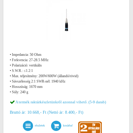
• Impedancia: 50 Ohm
• Frekvencia: 27-28.5 MHz
• Polarizáció: vertikális
• S.W.R.: ≤1.2:1
• Max. teljesítmény: 200W/600W (állandó/rövid)
• Sávszélesség 2:1 SWR-nél: 1940 kHz
• Hosszúság: 1670 mm
• Súly: 240 g
A termék raktárkészletünkről azonnal vihető. (5-9 darab)
Bruttó ár: 10.668,- Ft (Nettó ár: 8.400,- Ft)
részletek
kosárba!