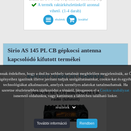
A termék raktárkészletünkről azonnal
vihető. (1-4 darab)
részletek
kosárba!
Sirio AS 145 PL CB gépkocsi antenna
kapcsolódó kifutott termékei
nnak érdekében, hogy a dnd.hu webhely tartalmát megfelelően megjelenítsük, az 
KIFUTOTT ALBRECHT TERMÉKEK
igényeihez igazítsuk illetve javítani tudjuk szolgáltatásainkat, cookie-kat és egyé
technológiákat alkalmazunk, amelyek személyes adatokat tartalmazhatnak. Ha
szeretne részletesebben tájékozódni a témáról, látogasson el a
Cookie szabályzat
Albrecht AE 6110 mini AM/FM CB
ismertető oldalunkra, vagy kattintson a láblécben található linkre.
rádió
(kifutott)
részletek
További információ
Rendben