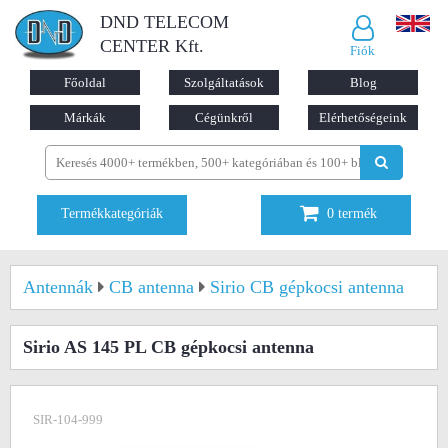
DND TELECOM
CENTER Kft.
Fiók
Főoldal
Szolgáltatások
Blog
Márkák
Cégünkről
Elérhetőségeink
Termékkategóriák
0
termék
Antennák
CB antenna
Sirio CB gépkocsi antenna
Sirio AS 145 PL CB gépkocsi antenna
SIR-104-999