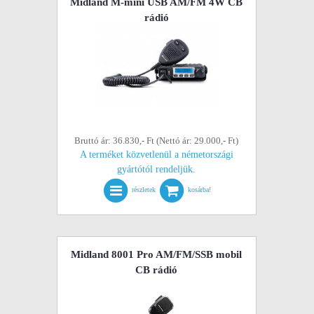
Midland M-mini USB AM/FM 4W CB
rádió
Bruttó ár: 36.830,- Ft (Nettó ár: 29.000,- Ft)
A terméket közvetlenül a németországi
gyártótól rendeljük.
részletek
kosárba!
Midland 8001 Pro AM/FM/SSB mobil
CB rádió