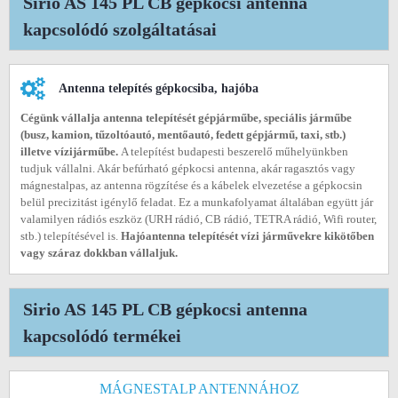
Sirio AS 145 PL CB gépkocsi antenna
kapcsolódó szolgáltatásai
Antenna telepítés gépkocsiba, hajóba
Cégünk vállalja antenna telepítését gépjárműbe, speciális járműbe
(busz, kamion, tűzoltóautó, mentőautó, fedett gépjármű, taxi, stb.)
illetve vízijárműbe.
A telepítést budapesti beszerelő műhelyünkben
tudjuk vállalni. Akár befúrható gépkocsi antenna, akár ragasztós vagy
mágnestalpas, az antenna rögzítése és a kábelek elvezetése a gépkocsin
belül precizitást igénylő feladat. Ez a munkafolyamat általában együtt jár
valamilyen rádiós eszköz (URH rádió, CB rádió, TETRA rádió, Wifi router,
stb.) telepítésével is.
Hajóantenna telepítését vízi járművekre kikötőben
vagy száraz dokkban vállaljuk.
Sirio AS 145 PL CB gépkocsi antenna
kapcsolódó termékei
MÁGNESTALP ANTENNÁHOZ