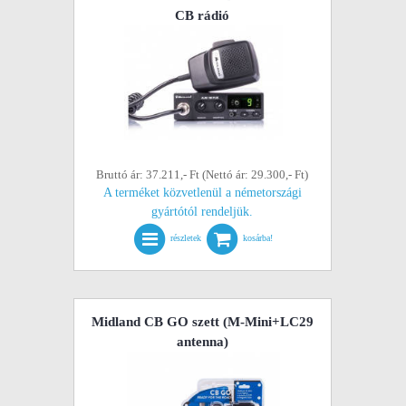
CB rádió
Bruttó ár: 37.211,- Ft (Nettó ár: 29.300,- Ft)
A terméket közvetlenül a németországi
gyártótól rendeljük.
részletek
kosárba!
Midland CB GO szett (M-Mini+LC29
antenna)