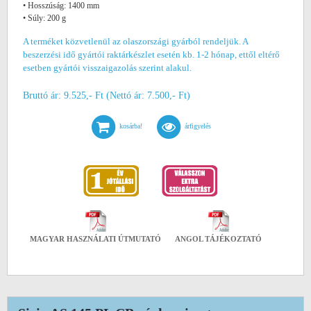
• Hosszúság: 1400 mm
• Súly: 200 g
A terméket közvetlenül az olaszországi gyárból rendeljük. A
beszerzési idő gyártói raktárkészlet esetén kb. 1-2 hónap, ettől eltérő
esetben gyártói visszaigazolás szerint alakul.
Bruttó ár: 9.525,- Ft (Nettó ár: 7.500,- Ft)
kosárba!
árfigyelés
MAGYAR HASZNÁLATI ÚTMUTATÓ
ANGOL TÁJÉKOZTATÓ