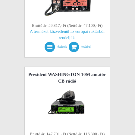
Bruttó ár: 59.817,- Ft (Nettó ár: 47.100,- Ft)
A terméket közvetlenül az európai raktárból
rendeljük.
részletek
kosárba!
President WASHINGTON 10M amatőr
CB rádió
Bruttó ár: 147.701,- Ft (Nettó ár: 116.300,- Ft)