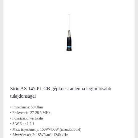
Sirio AS 145 PL CB gépkocsi antenna legfontosabb
tulajdonságai
• Impedancia: 50 Ohm
• Frekvencia: 27-28.5 MHz
• Polarizáció: vertikális
• S.W.R.: ≤1.2:1
• Max. teljesítmény: 150W/450W (állandó/rövid)
• Sávszélesség 2:1 SWR-nél: 1240 kHz