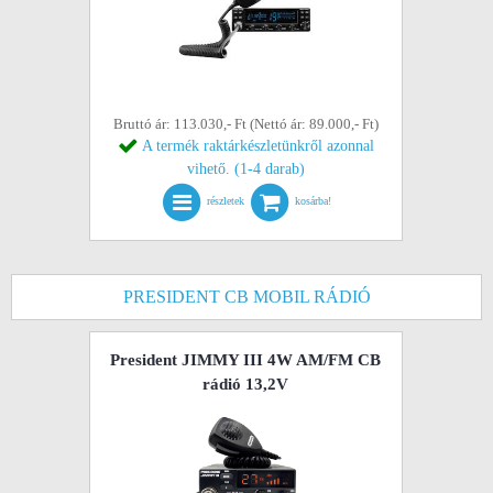
Bruttó ár: 113.030,- Ft (Nettó ár: 89.000,- Ft)
A termék raktárkészletünkről azonnal
vihető. (1-4 darab)
részletek
kosárba!
PRESIDENT CB MOBIL RÁDIÓ
President JIMMY III 4W AM/FM CB
rádió 13,2V