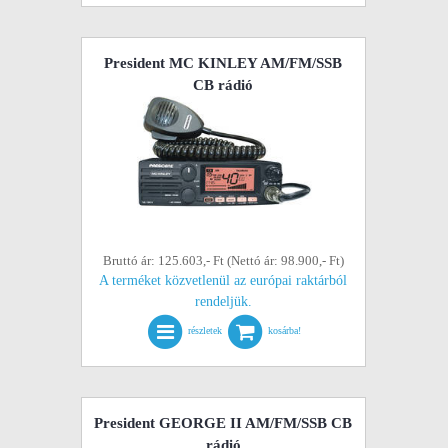
President MC KINLEY AM/FM/SSB
CB rádió
Bruttó ár: 125.603,- Ft (Nettó ár: 98.900,- Ft)
A terméket közvetlenül az európai raktárból
rendeljük.
részletek
kosárba!
President GEORGE II AM/FM/SSB CB
rádió