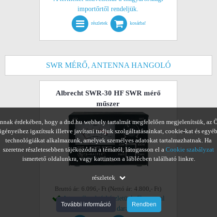
importőrtől rendeljük.
részletek
kosárba!
SWR MÉRŐ, ANTENNA HANGOLÓ
Albrecht SWR-30 HF SWR mérő
műszer
nnak érdekében, hogy a dnd.hu webhely tartalmát megfelelően megjelenítsük, az 
igényeihez igazítsuk illetve javítani tudjuk szolgáltatásainkat, cookie-kat és egyé
technológiákat alkalmazunk, amelyek személyes adatokat tartalmazhatnak. Ha
szeretne részletesebben tájékozódni a témáról, látogasson el a
Cookie szabályzat
ismertető oldalunkra, vagy kattintson a láblécben található linkre.
részletek
Bruttó ár: 6.096,- Ft (Nettó ár: 4.800,- Ft)
A termék raktárkészletünkről azonnal
További információ
Rendben
vihető. (1-4 darab)