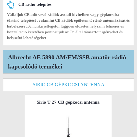
CB rádió telepítés
Vállaljuk CB adó-vevő rádiók asztali kivitelben vagy gépkocsiba
történő telepítését valamint CB rádiók épületen történő antennázását és
kábelezését.
A munka jellegétől függően előzetes helyszíni felmérés és
konzultáció keretében pontosítjuk az Ön által támasztott igényeket és
helyszíni lehetőségeket.
Albrecht AE 5890 AM/FM/SSB amatőr rádió
kapcsolódó termékei
SIRIO CB GÉPKOCSI ANTENNA
Sirio T 27 CB gépkocsi antenna