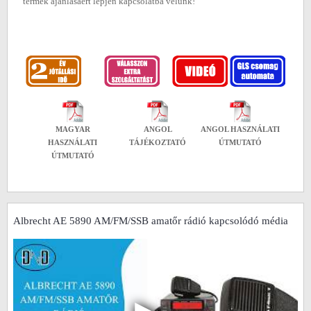
termék ajánlásáért lépjen kapcsolatba velünk!
MAGYAR
ANGOL
ANGOL HASZNÁLATI
HASZNÁLATI
TÁJÉKOZTATÓ
ÚTMUTATÓ
ÚTMUTATÓ
Albrecht AE 5890 AM/FM/SSB amatőr rádió kapcsolódó média