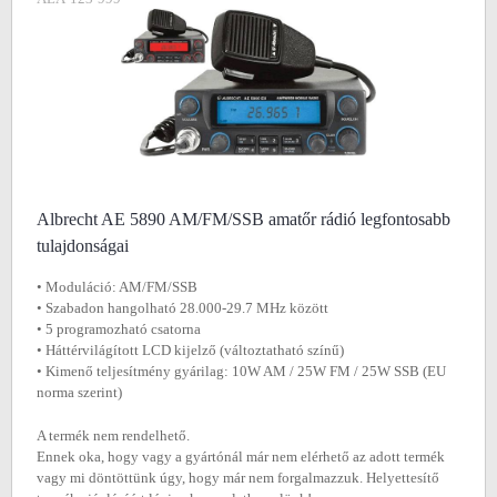
Albrecht AE 5890 AM/FM/SSB amatőr rádió legfontosabb
tulajdonságai
• Moduláció: AM/FM/SSB
• Szabadon hangolható 28.000-29.7 MHz között
• 5 programozható csatorna
• Háttérvilágított LCD kijelző (változtatható színű)
• Kimenő teljesítmény gyárilag: 10W AM / 25W FM / 25W SSB (EU
norma szerint)
A termék nem rendelhető.
Ennek oka, hogy vagy a gyártónál már nem elérhető az adott termék
vagy mi döntöttünk úgy, hogy már nem forgalmazzuk. Helyettesítő