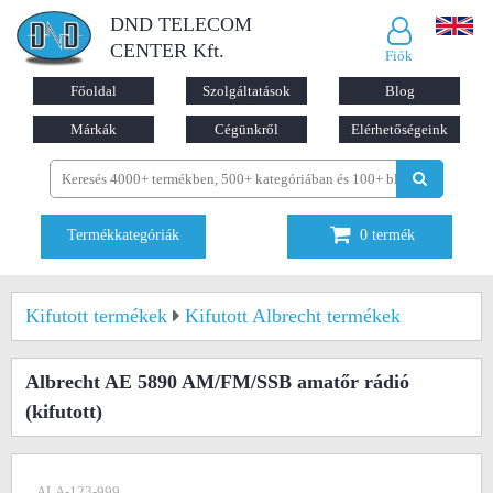
DND TELECOM
CENTER Kft.
Fiók
Főoldal
Szolgáltatások
Blog
Márkák
Cégünkről
Elérhetőségeink
Termékkategóriák
0
termék
Kifutott termékek
Kifutott Albrecht termékek
Albrecht AE 5890 AM/FM/SSB amatőr rádió
(kifutott)
ALA-123-999