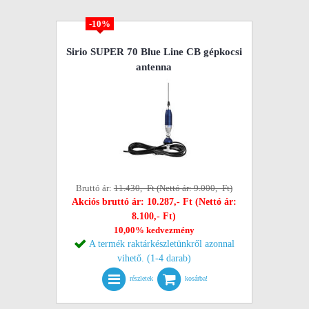
-10%
Sirio SUPER 70 Blue Line CB gépkocsi
antenna
Bruttó ár:
11.430,- Ft (Nettó ár: 9.000,- Ft)
Akciós bruttó ár: 10.287,- Ft (Nettó ár:
8.100,- Ft)
10,00% kedvezmény
A termék raktárkészletünkről azonnal
vihető. (1-4 darab)
részletek
kosárba!