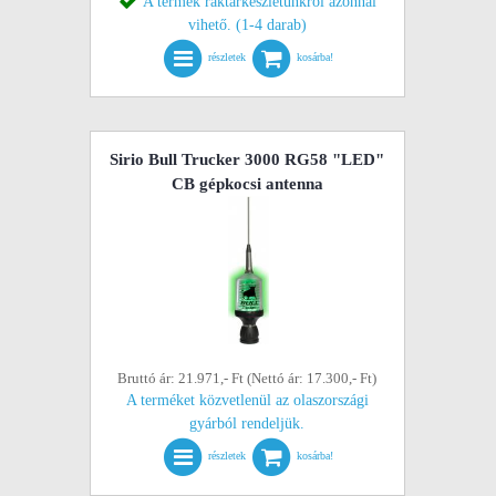
A termék raktárkészletünkről azonnal
vihető. (1-4 darab)
részletek
kosárba!
Sirio Bull Trucker 3000 RG58 "LED"
CB gépkocsi antenna
Bruttó ár: 21.971,- Ft (Nettó ár: 17.300,- Ft)
A terméket közvetlenül az olaszországi
gyárból rendeljük.
részletek
kosárba!