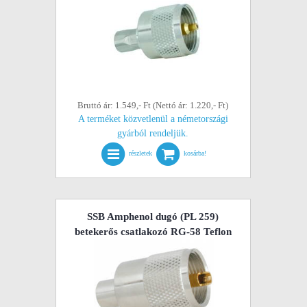
Bruttó ár: 1.549,- Ft (Nettó ár: 1.220,- Ft)
A terméket közvetlenül a németországi
gyárból rendeljük.
részletek
kosárba!
SSB Amphenol dugó (PL 259)
betekerős csatlakozó RG-58 Teflon