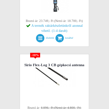
Bruttó ár: 23.749,- Ft (Nettó ár: 18.700,- Ft)
A termék raktárkészletünkről azonnal
vihető. (1-4 darab)
részletek
kosárba!
-10%
Sirio Flex-Log 3 CB gépkocsi antenna
Bruttó ár:
6.096,- Ft (Nettó ár: 4.800,- Ft)