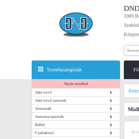
DND
1089 Bu
Szaküzl
Központ
Termékkategóriák
Fő
Akciós termékek
Ante
Adó-vevő
Adó-vevő tartozék
Antennák
Midl
Antenna tartozék
Kábel
ALA
Csatlakozó