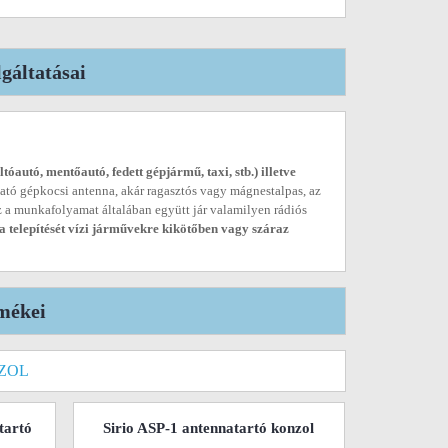
gáltatásai
óautó, mentőautó, fedett gépjármű, taxi, stb.) illetve
ható gépkocsi antenna, akár ragasztós vagy mágnestalpas, az
Ez a munkafolyamat általában együtt jár valamilyen rádiós
 telepítését vízi járművekre kikötőben vagy száraz
mékei
ZOL
tartó
Sirio ASP-1 antennatartó konzol