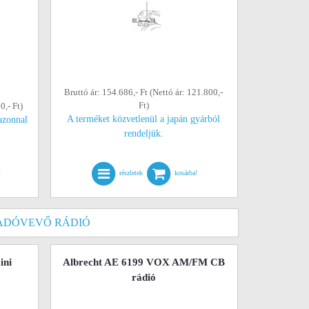
Bruttó ár: 154.686,- Ft (Nettó ár: 121.800,-
Ft)
0,- Ft)
A terméket közvetlenül a japán gyárból
azonnal
rendeljük.
!
részletek
kosárba!
 ADÓVEVŐ RÁDIÓ
ini
Albrecht AE 6199 VOX AM/FM CB
rádió