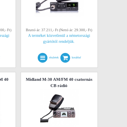
00,- Ft)
Bruttó ár: 37.211,- Ft (Nettó ár: 29.300,- Ft)
rszági
A terméket közvetlenül a németországi
gyártótól rendeljük.
!
részletek
kosárba!
M 40
Midland M-30 AM/FM 40 csatornás
CB rádió