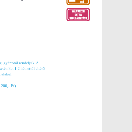
i gyártótól rendeljük. A
etén kb. 1-2 hét, ettől eltérő
t alakul.
.200,- Ft)