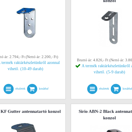
konzol
tó ár: 2.794,- Ft (Nettó ár: 2.200,- Ft)
Bruttó ár: 4.826,- Ft (Nettó ár: 3.80
 termék raktárkészletünkről azonnal
A termék raktárkészletünkről 
vihető. (10-49 darab)
vihető. (5-9 darab)
részletek
kosárba!
részletek
kosárba
o KF Gutter antennatartó konzol
Sirio ABN-2 Black antenna
konzol