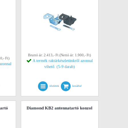
Bruttó ár: 2.413,- Ft (Nettó ár: 1.900,- Ft)
0,- Ft)
A termék raktárkészletünkről azonnal
azonnal
vihető. (5-9 darab)
!
részletek
kosárba!
tartó
Diamond KB2 antennatartó konzol