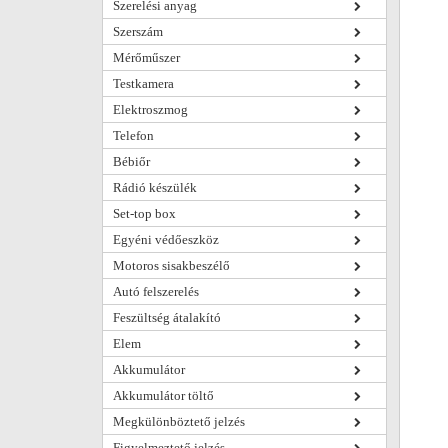
Szerelési anyag
Szerszám
Mérőműszer
Testkamera
Elektroszmog
Telefon
Bébiőr
Rádió készülék
Set-top box
Egyéni védőeszköz
Motoros sisakbeszélő
Autó felszerelés
Feszültség átalakító
Elem
Akkumulátor
Akkumulátor töltő
Megkülönböztető jelzés
Figyelmeztető jelzés