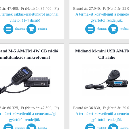
ó ár: 47.498,- Ft (Nettó ár: 37.400,- Ft)
Bruttó ár: 27.940,- Ft (Nettó ár: 22.0
 termék raktárkészletünkről azonnal
A terméket közvetlenül a németo
vihető. (1-4 darab)
gyártótól rendeljük.
részletek
kosárba!
részletek
kosárba
land M-5 AM/FM 4W CB rádió
Midland M-mini USB AM/
multifunkciós mikrofonnal
CB rádió
ó ár: 60.325,- Ft (Nettó ár: 47.500,- Ft)
Bruttó ár: 36.830,- Ft (Nettó ár: 29.0
erméket közvetlenül a németországi
A terméket közvetlenül a németo
gyártótól rendeljük.
gyártótól rendeljük.
részletek
kosárba!
részletek
kosárba