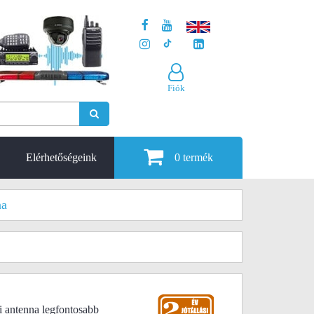
Fiók
Elérhetőségeink
0
termék
na
 antenna legfontosabb