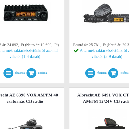
ó ár: 24.892,- Ft (Nettó ár: 19.600,- Ft)
Bruttó ár: 25.781,- Ft (Nettó ár: 20.3
 termék raktárkészletünkről azonnal
A termék raktárkészletünkről 
vihető. (1-4 darab)
vihető. (5-9 darab)
részletek
kosárba!
részletek
kosárba
recht AE 6390 VOX AM/FM 40
Albrecht AE 6491 VOX C
csatornás CB rádió
AM/FM 12/24V CB rádi