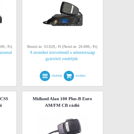
00,- Ft)
Bruttó ár: 33.020,- Ft (Nettó ár: 26.000,- Ft)
azonnal
A terméket közvetlenül a németországi
gyártótól rendeljük.
!
részletek
kosárba!
TCSS
Midland Alan 100 Plus-B Euro
ó
AM/FM CB rádió