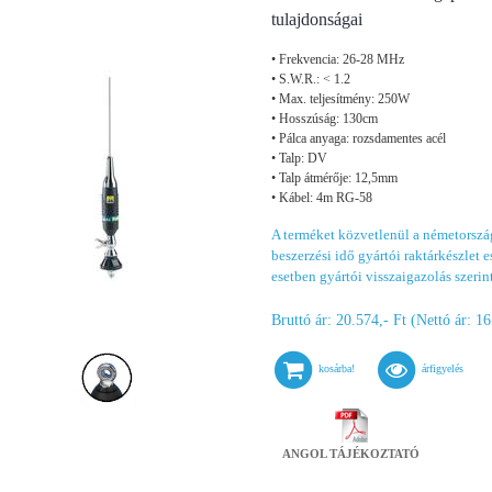
tulajdonságai
• Frekvencia: 26-28 MHz
• S.W.R.: < 1.2
• Max. teljesítmény: 250W
• Hosszúság: 130cm
• Pálca anyaga: rozsdamentes acél
• Talp: DV
• Talp átmérője: 12,5mm
• Kábel: 4m RG-58
A terméket közvetlenül a németország
beszerzési idő gyártói raktárkészlet es
esetben gyártói visszaigazolás szerin
Bruttó ár: 20.574,- Ft (Nettó ár: 16
kosárba!
árfigyelés
ANGOL TÁJÉKOZTATÓ