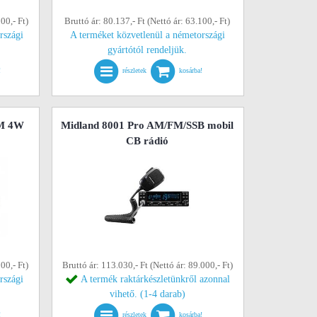
00,- Ft)
Bruttó ár: 80.137,- Ft (Nettó ár: 63.100,- Ft)
rszági
A terméket közvetlenül a németországi
gyártótól rendeljük.
!
részletek
kosárba!
FM 4W
Midland 8001 Pro AM/FM/SSB mobil
CB rádió
00,- Ft)
Bruttó ár: 113.030,- Ft (Nettó ár: 89.000,- Ft)
rszági
A termék raktárkészletünkről azonnal
vihető. (1-4 darab)
!
részletek
kosárba!