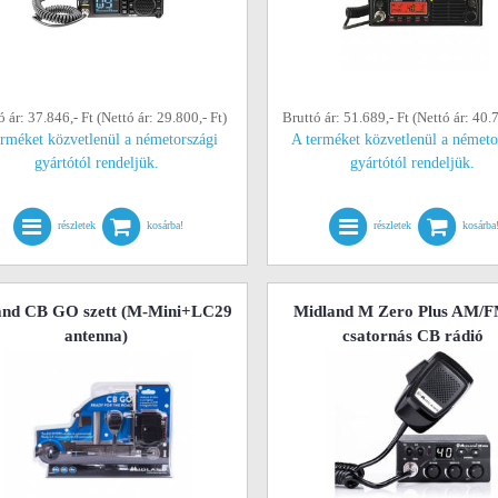
ó ár: 37.846,- Ft (Nettó ár: 29.800,- Ft)
Bruttó ár: 51.689,- Ft (Nettó ár: 40.7
erméket közvetlenül a németországi
A terméket közvetlenül a németo
gyártótól rendeljük.
gyártótól rendeljük.
részletek
kosárba!
részletek
kosárba
and CB GO szett (M-Mini+LC29
Midland M Zero Plus AM/F
antenna)
csatornás CB rádió