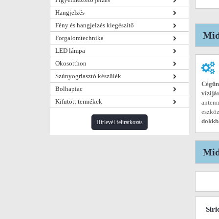
Hangjelzés
Fény és hangjelzés kiegészítő
Mid
Forgalomtechnika
LED lámpa
Okosotthon
Szúnyogriasztó készülék
Cégünk
Bolhapiac
vízij
Kifutott termékek
antenn
eszköz
dokkba
Hírlevél feliratkozás
Mid
Sir