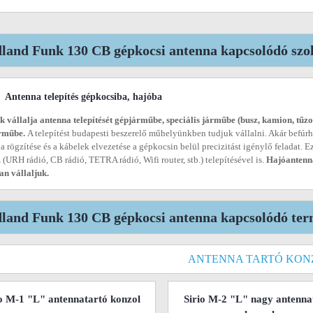
land Funk 130 CB gépkocsi antenna kapcsolódó szol
Antenna telepítés gépkocsiba, hajóba
 vállalja antenna telepítését gépjárműbe, speciális járműbe (busz, kamion, tűzolt
árműbe.
A telepítést budapesti beszerelő műhelyünkben tudjuk vállalni. Akár befúr
a rögzítése és a kábelek elvezetése a gépkocsin belül precizitást igénylő feladat. 
 (URH rádió, CB rádió, TETRA rádió, Wifi router, stb.) telepítésével is.
Hajóantenna
n vállaljuk.
land Funk 130 CB gépkocsi antenna kapcsolódó ter
ANTENNA TARTÓ KON
io M-1 "L" antennatartó konzol
Sirio M-2 "L" nagy antenna