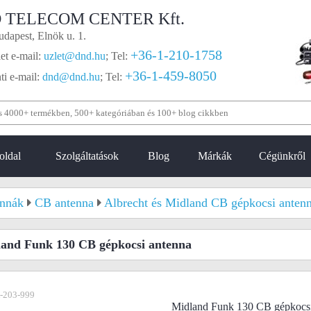
 TELECOM CENTER Kft.
dapest, Elnök u. 1.
+36-1-210-1758
et e-mail:
uzlet@dnd.hu
;
Tel:
+36-1-459-8050
i e-mail:
dnd@dnd.hu
;
Tel:
oldal
Szolgáltatások
Blog
Márkák
Cégünkről
nnák
CB antenna
Albrecht és Midland CB gépkocsi anten
and Funk 130 CB gépkocsi antenna
-203-999
Midland Funk 130 CB gépkocsi