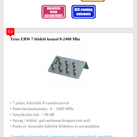
ÚJ
Triax ERW 7 földelő konzol 0-2400 Mhz
• 7 pólus, kétoldali F‑csatlakozóval
• Frekvenciatartomány: 0 – 2400 MHz
• Árnyékolási fok: > 90 dB
• Anyag / felület: galvanikusan horganyzott acél
• Funkció: koaxiális kábelek földelése és zavarszűrése
A terméket közvetlenül a magyarországi importőrtől rendeljük.