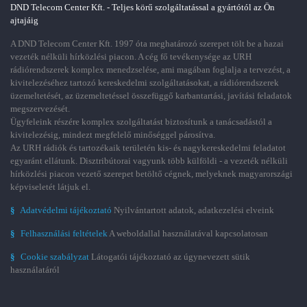
DND Telecom Center Kft. - Teljes körű szolgáltatással a gyártótól az Ön
ajtajáig
A DND Telecom Center Kft. 1997 óta meghatározó szerepet tölt be a hazai
vezeték nélküli hírközlési piacon. A cég fő tevékenysége az URH
rádiórendszerek komplex menedzselése, ami magában foglalja a tervezést, a
kivitelezéséhez tartozó kereskedelmi szolgáltatásokat, a rádiórendszerek
üzemeltetését, az üzemeltetéssel összefüggő karbantartási, javítási feladatok
megszervezését.
Ügyfeleink részére komplex szolgáltatást biztosítunk a tanácsadástól a
kivitelezésig, mindezt megfelelő minőséggel párosítva.
Az URH rádiók és tartozékaik területén kis- és nagykereskedelmi feladatot
egyaránt ellátunk. Disztribútorai vagyunk több külföldi - a vezeték nélküli
hírközlési piacon vezető szerepet betöltő cégnek, melyeknek magyarországi
képviseletét látjuk el.
§
Adatvédelmi tájékoztató
Nyilvántartott adatok, adatkezelési elveink
§
Felhasználási feltételek
A weboldallal használatával kapcsolatosan
§
Cookie szabályzat
Látogatói tájékoztató az úgynevezett sütik
használatáról