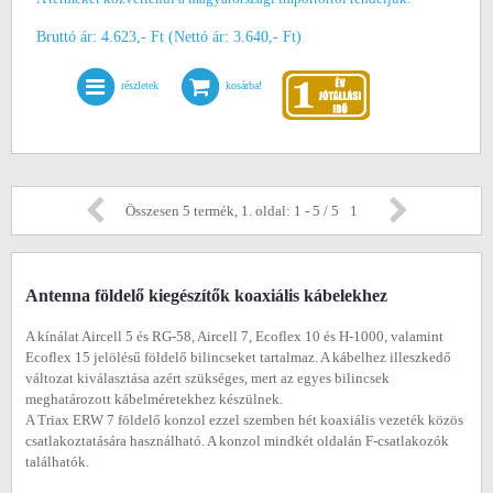
Bruttó ár: 4.623,- Ft (Nettó ár: 3.640,- Ft)
részletek
kosárba!
Összesen 5 termék, 1. oldal: 1 - 5 / 5
1
Antenna földelő kiegészítők koaxiális kábelekhez
A kínálat Aircell 5 és RG-58, Aircell 7, Ecoflex 10 és H-1000, valamint
Ecoflex 15 jelölésű földelő bilincseket tartalmaz. A kábelhez illeszkedő
változat kiválasztása azért szükséges, mert az egyes bilincsek
meghatározott kábelméretekhez készülnek.
A Triax ERW 7 földelő konzol ezzel szemben hét koaxiális vezeték közös
csatlakoztatására használható. A konzol mindkét oldalán F-csatlakozók
találhatók.