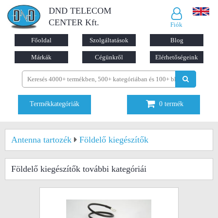
DND TELECOM
CENTER Kft.
Fiók
Főoldal
Szolgáltatások
Blog
Márkák
Cégünkről
Elérhetőségeink
Termékkategóriák
0
termék
Antenna tartozék
Földelő kiegészítők
Földelő kiegészítők
további kategóriái