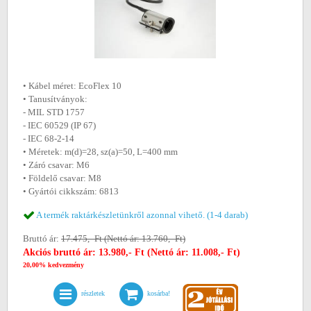
• Kábel méret: EcoFlex 10
• Tanusítványok:
- MIL STD 1757
- IEC 60529 (IP 67)
- IEC 68-2-14
• Méretek: m(d)=28, sz(a)=50, L=400 mm
• Záró csavar: M6
• Földelő csavar: M8
• Gyártói cikkszám: 6813
A termék raktárkészletünkről azonnal vihető. (1-4 darab)
Bruttó ár:
17.475,- Ft (Nettó ár: 13.760,- Ft)
Akciós bruttó ár: 13.980,- Ft (Nettó ár: 11.008,- Ft)
20,00% kedvezmény
részletek
kosárba!