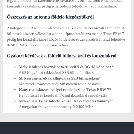
Egyetlen kábelhez kábelméretre kiválasztott bilincs, több F-csatlakozós
koaxiális vezetékhez pedig a hétpólusú földelő konzol használható.
Összegzés az antenna földelő kiegészítőkről
A kategória SSB földelő bilincseket és Triax földelő konzolt tartalmaz. A
bilincsek közötti választást a kábel típusa határozza meg, a Triax ERW 7
pedig hét koaxiális kábel közös földelését és zavarszűrését teszi lehetővé
0-2400 MHz frekvenciatartományban.
Gyakori kérdések a földelő bilincsekről és konzolokról
Melyik bilincs használható Aircell 5 és RG-58 kábelhez?
A 6810 gyártói cikkszámú SSB földelő bilincs.
Milyen csavarok találhatók az SSB bilincseken?
M6 méretű zárócsavar és M8 méretű földelőcsavar.
Hány csatlakozási hellyel rendelkezik a Triax ERW 7?
Hét pólussal és kétoldali F-csatlakozókkal rendelkezik.
Mekkora a Triax földelő konzol frekvenciatartománya?
A megadott frekvenciatartomány 0-2400 MHz.