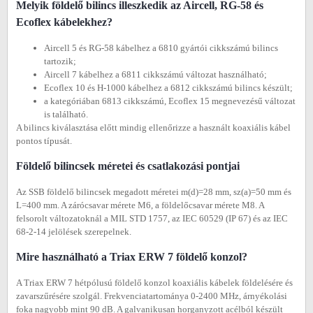
Melyik földelő bilincs illeszkedik az Aircell, RG-58 és
Ecoflex kábelekhez?
Aircell 5 és RG-58 kábelhez a 6810 gyártói cikkszámú bilincs
tartozik;
Aircell 7 kábelhez a 6811 cikkszámú változat használható;
Ecoflex 10 és H-1000 kábelhez a 6812 cikkszámú bilincs készült;
a kategóriában 6813 cikkszámú, Ecoflex 15 megnevezésű változat
is található.
A bilincs kiválasztása előtt mindig ellenőrizze a használt koaxiális kábel
pontos típusát.
Földelő bilincsek méretei és csatlakozási pontjai
Az SSB földelő bilincsek megadott méretei m(d)=28 mm, sz(a)=50 mm és
L=400 mm. A zárócsavar mérete M6, a földelőcsavar mérete M8. A
felsorolt változatoknál a MIL STD 1757, az IEC 60529 (IP 67) és az IEC
68-2-14 jelölések szerepelnek.
Mire használható a Triax ERW 7 földelő konzol?
A Triax ERW 7 hétpólusú földelő konzol koaxiális kábelek földelésére és
zavarszűrésére szolgál. Frekvenciatartománya 0-2400 MHz, árnyékolási
foka nagyobb mint 90 dB. A galvanikusan horganyzott acélból készült