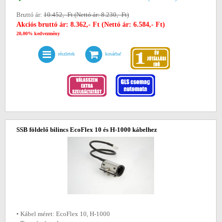
Bruttó ár:
10.452,- Ft (Nettó ár: 8.230,- Ft)
Akciós bruttó ár: 8.362,- Ft (Nettó ár: 6.584,- Ft)
20,00% kedvezmény
részletek
kosárba!
SSB földelő bilincs EcoFlex 10 és H-1000 kábelhez
• Kábel méret: EcoFlex 10, H-1000