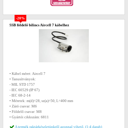
-20%
SSB földelő bilincs Aircell 7 kábelhez
• Kábel méret: Aircell 7
• Tanusítványok:
- MIL STD 1757
- IEC 60529 (IP 67)
- IEC 68-2-14
• Méretek: m(d)=28, sz(a)=50, L=400 mm
• Záró csavar: M6
• Földelő csavar: M8
• Gyártói cikkszám: 6811
A termék raktárkészletünkről azonnal vihető. (1-4 darab)