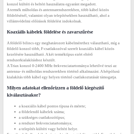
konzol kültéri és beltéri használatra egyaránt megadott.
A termék műholdas és antennarendszerekben, több kábel közös
földelésénél, valamint olyan telepítésekben használható, ahol a
villámvédelmi előírások földelést indokolnak.
Koaxiális kábelek földelése és zavarszűrése
A földelő bilincs egy meghatározott kábelmérethez választható, míg a
földelő konzol több, F-csatlakozóval szerelt koaxiális kábel közös
kezelésére használható. A két terméktípus ezért eltérő
rendszerkialakításhoz készült.
A Triax konzol 0-2400 MHz frekvenciatartománya lehetővé teszi az
antenna- és műholdas rendszerekben történő alkalmazást. A hétpólusú
kialakítás több kábel egy helyen történő csatlakoztatását támogatja.
Milyen adatokat ellenőrizzen a földelő kiegészítő
kiválasztásakor?
a koaxiális kábel pontos típusa és mérete;
a földelendő kábelek száma;
a szükséges csatlakozótípus;
a rendszer frekvenciatartománya;
a telepítés kültéri vagy beltéri helye.