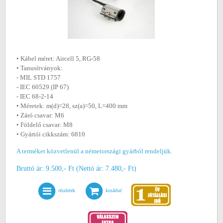
• Kábel méret: Aircell 5, RG-58
• Tanusítványok:
- MIL STD 1757
- IEC 60529 (IP 67)
- IEC 68-2-14
• Méretek: m(d)=28, sz(a)=50, L=400 mm
• Záró csavar: M6
• Földelő csavar: M8
• Gyártói cikkszám: 6810
A terméket közvetlenül a németországi gyárból rendeljük.
Bruttó ár: 9.500,- Ft (Nettó ár: 7.480,- Ft)
részletek
kosárba!