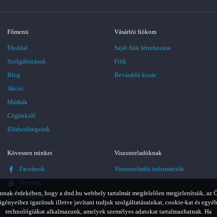
Főmenü
Vásárlói fiókom
Főoldal
Saját fiók létrehozása
Szolgáltatások
Fiók
Blog
Bevásárló kosár
Akció
Márkák
Cégünkről
Elérhetőségeink
Kövessen minket
Viszonteladóknak
Facebook
Viszonteladói információk
Youtube
nnak érdekében, hogy a dnd.hu webhely tartalmát megfelelően megjelenítsük, az 
Instagram
igényeihez igazítsuk illetve javítani tudjuk szolgáltatásainkat, cookie-kat és egyé
TikTok
technológiákat alkalmazunk, amelyek személyes adatokat tartalmazhatnak. Ha