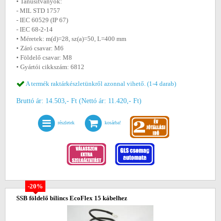
• Tanusítványok:
- MIL STD 1757
- IEC 60529 (IP 67)
- IEC 68-2-14
• Méretek: m(d)=28, sz(a)=50, L=400 mm
• Záró csavar: M6
• Földelő csavar: M8
• Gyártói cikkszám: 6812
A termék raktárkészletünkről azonnal vihető. (1-4 darab)
Bruttó ár: 14.503,- Ft (Nettó ár: 11.420,- Ft)
részletek
kosárba!
-20%
SSB földelő bilincs EcoFlex 15 kábelhez