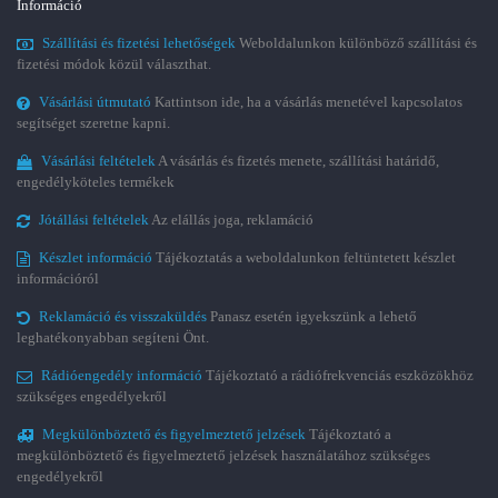
Információ
Szállítási és fizetési lehetőségek
Weboldalunkon különböző szállítási és
fizetési módok közül választhat.
Vásárlási útmutató
Kattintson ide, ha a vásárlás menetével kapcsolatos
segítséget szeretne kapni.
Vásárlási feltételek
A vásárlás és fizetés menete, szállítási határidő,
engedélyköteles termékek
Jótállási feltételek
Az elállás joga, reklamáció
Készlet információ
Tájékoztatás a weboldalunkon feltüntetett készlet
információról
Reklamáció és visszaküldés
Panasz esetén igyekszünk a lehető
leghatékonyabban segíteni Önt.
Rádióengedély információ
Tájékoztató a rádiófrekvenciás eszközökhöz
szükséges engedélyekről
Megkülönböztető és figyelmeztető jelzések
Tájékoztató a
megkülönböztető és figyelmeztető jelzések használatához szükséges
engedélyekről