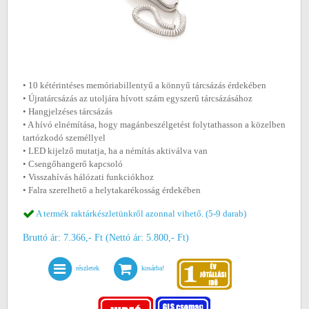
• 10 kétérintéses memóriabillentyű a könnyű tárcsázás érdekében
• Újratárcsázás az utoljára hívott szám egyszerű tárcsázásához
• Hangjelzéses tárcsázás
• A hívó elnémítása, hogy magánbeszélgetést folytathasson a közelben
tartózkodó személlyel
• LED kijelző mutatja, ha a némítás aktiválva van
• Csengőhangerő kapcsoló
• Visszahívás hálózati funkciókhoz
• Falra szerelhető a helytakarékosság érdekében
A termék raktárkészletünkről azonnal vihető. (5-9 darab)
Bruttó ár: 7.366,- Ft (Nettó ár: 5.800,- Ft)
részletek
kosárba!