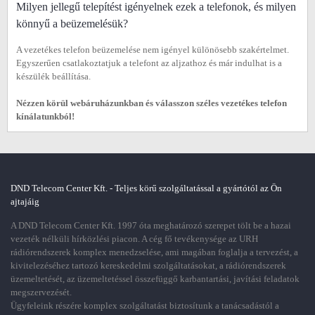
Milyen jellegű telepítést igényelnek ezek a telefonok, és milyen
könnyű a beüzemelésük?
A vezetékes telefon beüzemelése nem igényel különösebb szakértelmet.
Egyszerűen csatlakoztatjuk a telefont az aljzathoz és már indulhat is a
készülék beállítása.
Nézzen körül webáruházunkban és válasszon széles vezetékes telefon
kínálatunkból!
DND Telecom Center Kft. - Teljes körű szolgáltatással a gyártótól az Ön
ajtajáig
A DND Telecom Center Kft. 1997 óta meghatározó szerepet tölt be a hazai
vezeték nélküli hírközlési piacon. A cég fő tevékenysége az URH
rádiórendszerek komplex menedzselése, ami magában foglalja a tervezést, a
kivitelezéséhez tartozó kereskedelmi szolgáltatásokat, a rádiórendszerek
üzemeltetését, az üzemeltetéssel összefüggő karbantartási, javítási feladatok
megszervezését.
Ügyfeleink részére komplex szolgáltatást biztosítunk a tanácsadástól a