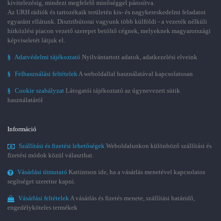
kivitelezésig, mindezt megfelelő minőséggel párosítva.
Az URH rádiók és tartozékaik területén kis- és nagykereskedelmi feladatot
egyaránt ellátunk. Disztribútorai vagyunk több külföldi - a vezeték nélküli
hírközlési piacon vezető szerepet betöltő cégnek, melyeknek magyarországi
képviseletét látjuk el.
§
Adatvédelmi tájékoztató
Nyilvántartott adatok, adatkezelési elveink
§
Felhasználási feltételek
A weboldallal használatával kapcsolatosan
§
Cookie szabályzat
Látogatói tájékoztató az úgynevezett sütik
használatáról
Információ
Szállítási és fizetési lehetőségek
Weboldalunkon különböző szállítási és
fizetési módok közül választhat.
Vásárlási útmutató
Kattintson ide, ha a vásárlás menetével kapcsolatos
segítséget szeretne kapni.
Vásárlási feltételek
A vásárlás és fizetés menete, szállítási határidő,
engedélyköteles termékek