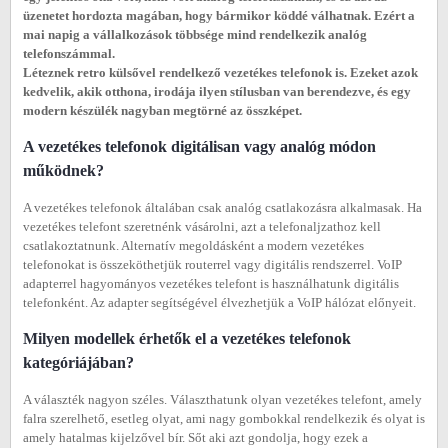
üzenetet hordozta magában, hogy bármikor köddé válhatnak. Ezért a
mai napig a vállalkozások többsége mind rendelkezik analóg
telefonszámmal.
Léteznek retro külsővel rendelkező vezetékes telefonok is. Ezeket azok
kedvelik, akik otthona, irodája ilyen stílusban van berendezve, és egy
modern készülék nagyban megtörné az összképet.
A vezetékes telefonok digitálisan vagy analóg módon
működnek?
A vezetékes telefonok általában csak analóg csatlakozásra alkalmasak. Ha
vezetékes telefont szeretnénk vásárolni, azt a telefonaljzathoz kell
csatlakoztatnunk. Alternatív megoldásként a modern vezetékes
telefonokat is összeköthetjük routerrel vagy digitális rendszerrel. VoIP
adapterrel hagyományos vezetékes telefont is használhatunk digitális
telefonként. Az adapter segítségével élvezhetjük a VoIP hálózat előnyeit.
Milyen modellek érhetők el a vezetékes telefonok
kategóriájában?
A választék nagyon széles. Választhatunk olyan vezetékes telefont, amely
falra szerelhető, esetleg olyat, ami nagy gombokkal rendelkezik és olyat is
amely hatalmas kijelzővel bír. Sőt aki azt gondolja, hogy ezek a