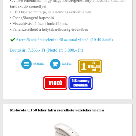
• A hívó elnémítása, hogy magánbeszélgetést folytathasson a közelben
tartózkodó személlyel
• LED kijelző mutatja, ha a némítás aktiválva van
• Csengőhangerő kapcsoló
• Visszahívás hálózati funkciókhoz
• Falra szerelhető a helytakarékosság érdekében
A termék raktárkészletünkről azonnal vihető. (10-49 darab)
Bruttó ár: 7.366,- Ft (Nettó ár: 5.800,- Ft)
részletek
kosárba!
Motorola CT50 fehér falra szerelhető vezetékes telefon