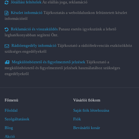
Jótállási feltételek
Az elállás joga, reklamáció
Készlet információ
Tájékoztatás a weboldalunkon feltüntetett készlet
információról
Reklamáció és visszaküldés
Panasz esetén igyekszünk a lehető
leghatékonyabban segíteni Önt.
Rádióengedély információ
Tájékoztató a rádiófrekvenciás eszközökhöz
szükséges engedélyekről
Megkülönböztető és figyelmeztető jelzések
Tájékoztató a
megkülönböztető és figyelmeztető jelzések használatához szükséges
engedélyekről
Főmenü
Vásárlói fiókom
Főoldal
Saját fiók létrehozása
Szolgáltatások
Fiók
Blog
Bevásárló kosár
Akció