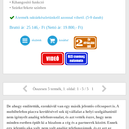
• Kihangosító funkció
• Szürke/fekete színben
A termék raktárkészletünkről azonnal vihető. (5-9 darab)
Bruttó ár: 25.146,- Ft (Nettó ár: 19.800,- Ft)
részletek
kosárba!
Összesen 5 termék, 1. oldal: 1 - 5 / 5
1
De ahogy említettük, ezenkívül van egy másik jelentős célcsoport is. A
mobiltelefon piacra kerülésével sok új vállalat a helyi szolgáltatótól
nem igényelt analóg telefonvonalat, és azt vették észre, hogy nem
minden esetben épült ki a bizalom a cég és a partnerek között. Ennek
egy jelentős oka volt, nem volt analóg telefonszámuk, és ez azt az