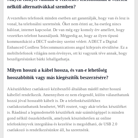
nélküli alternatívákkal szemben?
A vezetékes telefonok minden esetben azt garantálják, hogy van és lesz is
vonal, ha telefonálni szeretnénk. Őket nem érinti az, ha esetleg nincs
hálózat, internet kapcsolat. De van még egy komoly érv amellett, hogy
vezetékes telefont használjunk. Mégpedig az, hogy az ilyen típusú
kommunikáció a DECT szabvány szerint védett. A DECT a Digital
Enhanced Cordless Telecommunications angol kifejezés rövidítése. Ez a
mobiltelefonok világára nem érvényes, ott ki vagyunk téve annak, hogy
beszélgetésünket bárki lehallgathatja.
Milyen hosszú a kábel hossza, és van-e lehetőség
hosszabbítók vagy más kiegészítők beszerzésére?
A készülékhez csatlakozó kézibeszélő általában másfél méter hosszú
kábellel rendelkezik. Amennyiben ez nem elegendő, külön választhatunk
hozzá jóval hosszabb kábelt is. De a telefonkészülékhez
csatlakoztathatunk headsetet, WiFi routert, vagy akár telefax készüléket
is. Ráadásul a legmodernebb készülékek már számítógéppel is minden
gond nélkül összeköthetők, amelynek köszönhetően az online
telefonkönyvek integrálása és kezelése is megoldható, de USB 2.0
csatlakozó is rendelkezésünkre áll, ha szeretnénk.