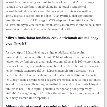
készülékek csak analóg kapcsolatra képesek, az téved. Az tény, hogy
vannak olyan telefonok, amelyek kizárólag ezzel a rendszerrel
használhatók, de ma már vásárolhatunk olyan vezetékes készüléket,
amely digitális kapcsolatra is képes. Akár gyárilag, akár egy internet
hozzáférést biztosító LTE vagy UMTS adapteren keresztül. Lehetőleg
válasszunk olyan vezetékes telefont, amely kijelzővel is rendelkezik, mert
azon számos információ áll a rendelkezésünkre áll.
Milyen funkciókat kínálnak ezek a telefonok azáltal, hogy
vezetékesek?
Az ilyen típusú készülékek ugyanúgy rendelkeznek kényelmi
funkciókkal, mint a mobiltelefonok. Például kihangosító rendszerrel,
telefonkönyv funkcióval, amelynek köszönhetően akár 100 telefonszámot
is képesek tárolni, és gyorshívó gombbal. De ezek a telefonkészülékek is
rendelkeznek üzenetrögzítővel, képesek megjeleníti a tárcsázott és a
bejövő telefonszámokat, valamint az aktuális időt és dátumot. De az is
tény, hogy ezek a berendezések sugárzásmentesek. Tehát akinek ez fontos,
az csak is ilyen készüléket fog használni. Ezenkívül számos más kényelmi
funkció is beállítható rajtuk, például a csengőhang hangereje vagy
különböző csengőhangok közül is választhatunk és azt programozhatjuk
be, amely számunkra szimpatikus.
Milyen előnyei vannak a vezetékes telefonoknak a vezeték