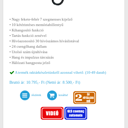
• Nagy fekete-fehér 7 szegmenses kijelző
• 10 kétérintéses memóriabillentyű
• Kihangosító funkció
• Tartás funkció zenével
• Hívóazonosító 30 hívószámos híváslistával
• 24 csengőhang dallam
• Utolsó szám újrahívása
• Hang és impulzus tárcsázás
• Hálózati hangposta jelző
A termék raktárkészletünkről azonnal vihető. (10-49 darab)
Bruttó ár: 10.795,- Ft (Nettó ár: 8.500,- Ft)
részletek
kosárba!