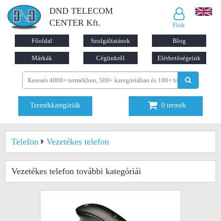
DND TELECOM
CENTER Kft.
Fiók
Főoldal
Szolgáltatások
Blog
Márkák
Cégünkről
Elérhetőségeink
Termékkategóriák
0
termék
Telefon
Vezetékes telefon
Vezetékes telefon
további kategóriái