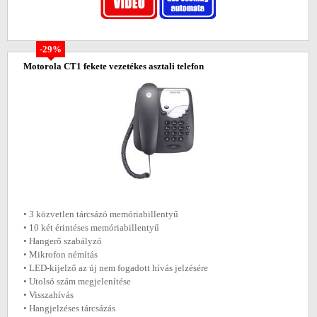
-29%
Motorola CT1 fekete vezetékes asztali telefon
• 3 közvetlen tárcsázó memóriabillentyű
• 10 két érintéses memóriabillentyű
• Hangerő szabályzó
• Mikrofon némítás
• LED-kijelző az új nem fogadott hívás jelzésére
• Utolsó szám megjelenítése
• Visszahívás
• Hangjelzéses tárcsázás