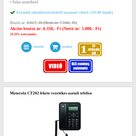
• Falra szerelhető
A termék raktárkészletünkről azonnal vihető. (10-49 darab)
Bruttó ár:
9.017,- Ft (Nettó ár: 7.100,- Ft)
Akciós bruttó ár: 6.350,- Ft (Nettó ár: 5.000,- Ft)
29,58% kedvezmény
részletek
kosárba!
Motorola CT202 fekete vezetékes asztali telefon