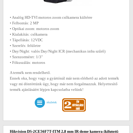
• Analóg HD-TVI motoros zoom csőkamera kültérre
• Felbontás: 2 MP
• Optikai zoom: motoros zoom
• Kialakítás: csőkamera
• Tápellátás: 12VDC
• Szerelés: felületre
• Day/Night: valós Day/Night ICR (mechanikus infra szűrő)
• Szenzorméret: 1/3"
• Fókuszálás: motoros
A termék nem rendelhető.
Ennek oka, hogy vagy a gyártónál már nem elérhető az adott termék
vagy mi döntöttünk úgy, hogy már nem forgalmazzuk. Helyettesítő
termék ajánlásáért lépjen kapcsolatba velünk!
részletek
Hikvision DS-2CE56F7T-ITM 2,8 mm IR dome kamera
(kifutott)