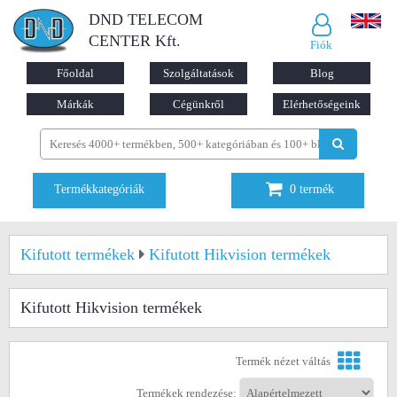
DND TELECOM
CENTER Kft.
Fiók
Főoldal
Szolgáltatások
Blog
Márkák
Cégünkről
Elérhetőségeink
Termékkategóriák
0
termék
Kifutott termékek
Kifutott Hikvision termékek
Kifutott Hikvision termékek
Termék nézet váltás
Termékek rendezése: