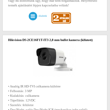
vagy mi döntöttünk úgy, hogy már nem forgalmazzuk. Helyettesítő
termék ajánlásáért lépjen kapcsolatba velünk!
részletek
Hikvision DS-2CE16F1T-IT3 2,8 mm bullet kamera
(kifutott)
• Analóg IR HD-TVI csőkamera kültérre
• Felbontás: 3 MP
• Kialakítás: csőkamera
• Tápellátás: 12VDC
• Szerelés: felületre
• Day/Night: valós Day/Night ICR (mechanikus infra szűrő)