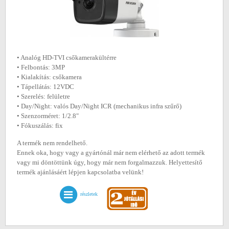
• Analóg HD-TVI csőkamerakültérre
• Felbontás: 3MP
• Kialakítás: csőkamera
• Tápellátás: 12VDC
• Szerelés: felületre
• Day/Night: valós Day/Night ICR (mechanikus infra szűrő)
• Szenzorméret: 1/2.8"
• Fókuszálás: fix
A termék nem rendelhető.
Ennek oka, hogy vagy a gyártónál már nem elérhető az adott termék
vagy mi döntöttünk úgy, hogy már nem forgalmazzuk. Helyettesítő
termék ajánlásáért lépjen kapcsolatba velünk!
részletek