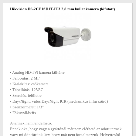
Hikvision DS-2CE16D1T-IT3 2,8 mm bullet kamera
(kifutott)
• Analóg HD-TVI kamera kültérre
• Felbontás: 2 MP
• Kialakítás: csőkamera
• Tápellátás: 12VAC
• Szerelés: felületre
• Day/Night: valós Day/Night ICR (mechanikus infra szűrő)
• Szenzorméret: 1/3"
• Fókuszálás:fix
A termék nem rendelhető.
Ennek oka, hogy vagy a gyártónál már nem elérhető az adott termék
vagy mi döntöttünk úgy, hogy már nem forgalmazzuk. Helyettesítő