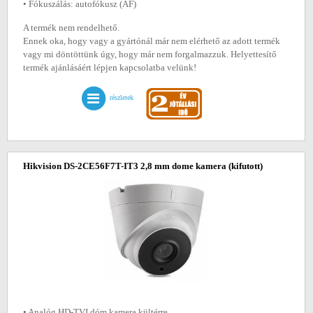
• Fókuszálás: autofókusz (AF)
A termék nem rendelhető.
Ennek oka, hogy vagy a gyártónál már nem elérhető az adott termék
vagy mi döntöttünk úgy, hogy már nem forgalmazzuk. Helyettesítő
termék ajánlásáért lépjen kapcsolatba velünk!
részletek
Hikvision DS-2CE56F7T-IT3 2,8 mm dome kamera
(kifutott)
• Analóg HD-TVI dóm kamera kültérre