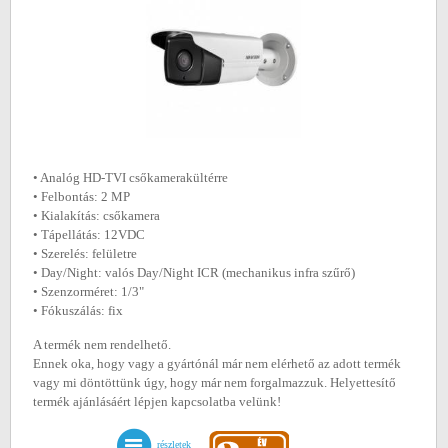
• Analóg HD-TVI csőkamerakültérre
• Felbontás: 2 MP
• Kialakítás: csőkamera
• Tápellátás: 12VDC
• Szerelés: felületre
• Day/Night: valós Day/Night ICR (mechanikus infra szűrő)
• Szenzorméret: 1/3"
• Fókuszálás: fix
A termék nem rendelhető.
Ennek oka, hogy vagy a gyártónál már nem elérhető az adott termék
vagy mi döntöttünk úgy, hogy már nem forgalmazzuk. Helyettesítő
termék ajánlásáért lépjen kapcsolatba velünk!
részletek