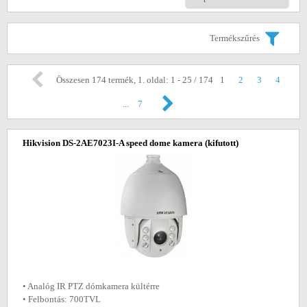
Termékszűrés
Összesen 174 termék, 1. oldal: 1 - 25 / 174
1
2
3
4
...
7
Hikvision DS-2AE7023I-A speed dome kamera
(kifutott)
• Analóg IR PTZ dómkamera kültérre
• Felbontás: 700TVL