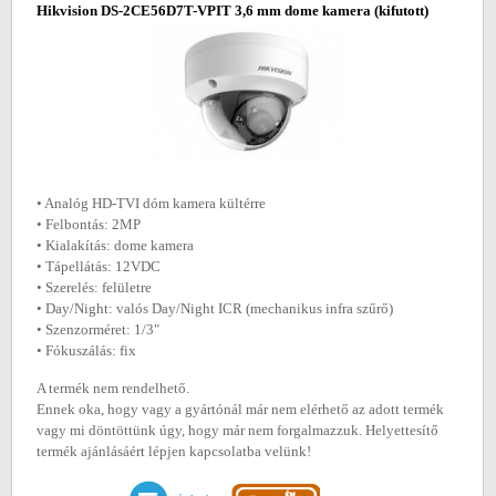
Hikvision DS-2CE56D7T-VPIT 3,6 mm dome kamera
(kifutott)
• Analóg HD-TVI dóm kamera kültérre
• Felbontás: 2MP
• Kialakítás: dome kamera
• Tápellátás: 12VDC
• Szerelés: felületre
• Day/Night: valós Day/Night ICR (mechanikus infra szűrő)
• Szenzorméret: 1/3"
• Fókuszálás: fix
A termék nem rendelhető.
Ennek oka, hogy vagy a gyártónál már nem elérhető az adott termék
vagy mi döntöttünk úgy, hogy már nem forgalmazzuk. Helyettesítő
termék ajánlásáért lépjen kapcsolatba velünk!