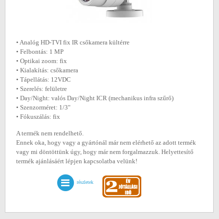
• Analóg HD-TVI fix IR csőkamera kültérre
• Felbontás: 1 MP
• Optikai zoom: fix
• Kialakítás: csőkamera
• Tápellátás: 12VDC
• Szerelés: felületre
• Day/Night: valós Day/Night ICR (mechanikus infra szűrő)
• Szenzorméret: 1/3"
• Fókuszálás: fix
A termék nem rendelhető.
Ennek oka, hogy vagy a gyártónál már nem elérhető az adott termék
vagy mi döntöttünk úgy, hogy már nem forgalmazzuk. Helyettesítő
termék ajánlásáért lépjen kapcsolatba velünk!
részletek