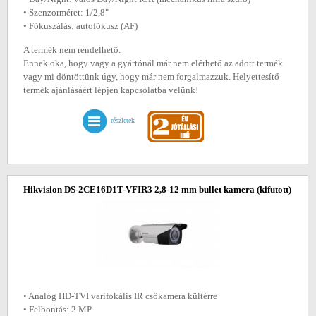
• Szenzorméret: 1/2,8"
• Fókuszálás: autofókusz (AF)
A termék nem rendelhető.
Ennek oka, hogy vagy a gyártónál már nem elérhető az adott termék
vagy mi döntöttünk úgy, hogy már nem forgalmazzuk. Helyettesítő
termék ajánlásáért lépjen kapcsolatba velünk!
részletek
Hikvision DS-2CE16D1T-VFIR3 2,8-12 mm bullet kamera
(kifutott)
• Analóg HD-TVI varifokális IR csőkamera kültérre
• Felbontás: 2 MP