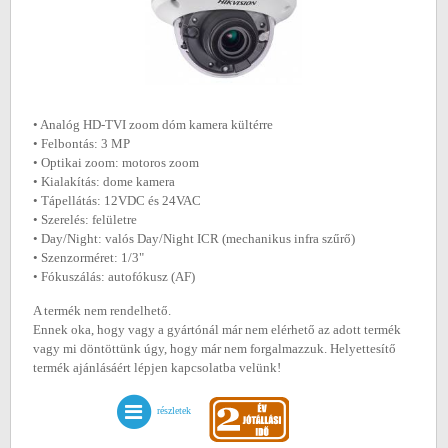
• Analóg HD-TVI zoom dóm kamera kültérre
• Felbontás: 3 MP
• Optikai zoom: motoros zoom
• Kialakítás: dome kamera
• Tápellátás: 12VDC és 24VAC
• Szerelés: felületre
• Day/Night: valós Day/Night ICR (mechanikus infra szűrő)
• Szenzorméret: 1/3"
• Fókuszálás: autofókusz (AF)
A termék nem rendelhető.
Ennek oka, hogy vagy a gyártónál már nem elérhető az adott termék
vagy mi döntöttünk úgy, hogy már nem forgalmazzuk. Helyettesítő
termék ajánlásáért lépjen kapcsolatba velünk!
részletek