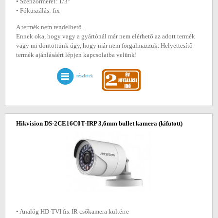
• Szenzorméret: 1/3"
• Fókuszálás: fix
A termék nem rendelhető.
Ennek oka, hogy vagy a gyártónál már nem elérhető az adott termék
vagy mi döntöttünk úgy, hogy már nem forgalmazzuk. Helyettesítő
termék ajánlásáért lépjen kapcsolatba velünk!
részletek
Hikvision DS-2CE16C0T-IRP 3,6mm bullet kamera
(kifutott)
• Analóg HD-TVI fix IR csőkamera kültérre