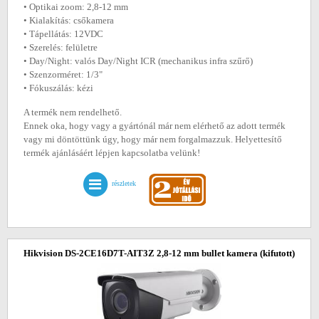
• Optikai zoom: 2,8-12 mm
• Kialakítás: csőkamera
• Tápellátás: 12VDC
• Szerelés: felületre
• Day/Night: valós Day/Night ICR (mechanikus infra szűrő)
• Szenzorméret: 1/3"
• Fókuszálás: kézi
A termék nem rendelhető.
Ennek oka, hogy vagy a gyártónál már nem elérhető az adott termék
vagy mi döntöttünk úgy, hogy már nem forgalmazzuk. Helyettesítő
termék ajánlásáért lépjen kapcsolatba velünk!
részletek
Hikvision DS-2CE16D7T-AIT3Z 2,8-12 mm bullet kamera
(kifutott)