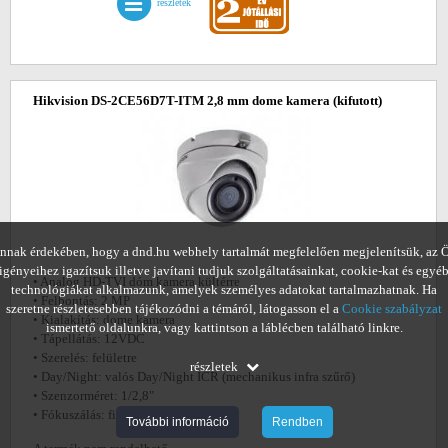
részletek
Hikvision DS-2CE56D7T-ITM 2,8 mm dome kamera
(kifutott)
nnak érdekében, hogy a dnd.hu webhely tartalmát megfelelően megjelenítsük, az 
igényeihez igazítsuk illetve javítani tudjuk szolgáltatásainkat, cookie-kat és egyé
• Analóg HD-TVI dóm kamera kültérre
technológiákat alkalmazunk, amelyek személyes adatokat tartalmazhatnak. Ha
• Felbontás: 2 MP
szeretne részletesebben tájékozódni a témáról, látogasson el a
Cookie szabályzat
• Kialakítás: dome kamera
ismertető oldalunkra, vagy kattintson a láblécben található linkre.
• Tápellátás: 12VDC
• Szerelés: felületre
részletek
• Day/Night: valós Day/Night ICR (mechanikus infra szűrő)
• Szenzorméret: 1/2,8"
• Fókuszálás: fix
További információ
Rendben