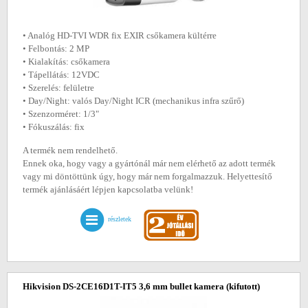
• Analóg HD-TVI WDR fix EXIR csőkamera kültérre
• Felbontás: 2 MP
• Kialakítás: csőkamera
• Tápellátás: 12VDC
• Szerelés: felületre
• Day/Night: valós Day/Night ICR (mechanikus infra szűrő)
• Szenzorméret: 1/3"
• Fókuszálás: fix
A termék nem rendelhető.
Ennek oka, hogy vagy a gyártónál már nem elérhető az adott termék
vagy mi döntöttünk úgy, hogy már nem forgalmazzuk. Helyettesítő
termék ajánlásáért lépjen kapcsolatba velünk!
részletek
Hikvision DS-2CE16D1T-IT5 3,6 mm bullet kamera
(kifutott)