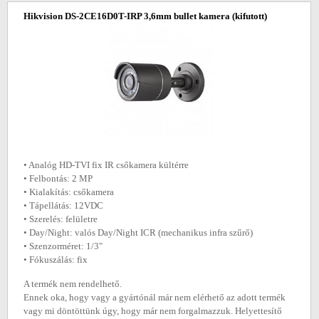
Hikvision DS-2CE16D0T-IRP 3,6mm bullet kamera
(kifutott)
• Analóg HD-TVI fix IR csőkamera kültérre
• Felbontás: 2 MP
• Kialakítás: csőkamera
• Tápellátás: 12VDC
• Szerelés: felületre
• Day/Night: valós Day/Night ICR (mechanikus infra szűrő)
• Szenzorméret: 1/3"
• Fókuszálás: fix
A termék nem rendelhető.
Ennek oka, hogy vagy a gyártónál már nem elérhető az adott termék
vagy mi döntöttünk úgy, hogy már nem forgalmazzuk. Helyettesítő