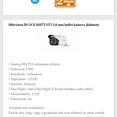
Hikvision DS-2CE16D7T-IT5 3,6 mm bullet kamera
(kifutott)
• Analóg HD-TVI csőkamera kültérre
• Felbontás:2 MP
• Kialakítás: csőkamera
• Tápellátás: 12VDC
• Szerelés: felületre
• Day/Night: valós Day/Night ICR (mechanikus infra szűrő)
• Szenzorméret: 1/2,8"
• Fókuszálás: fix
A termék nem rendelhető.
Ennek oka, hogy vagy a gyártónál már nem elérhető az adott termék