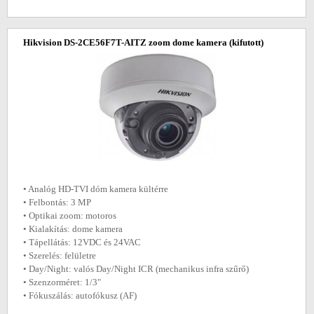
Hikvision DS-2CE56F7T-AITZ zoom dome kamera
(kifutott)
• Analóg HD-TVI dóm kamera kültérre
• Felbontás: 3 MP
• Optikai zoom: motoros
• Kialakítás: dome kamera
• Tápellátás: 12VDC és 24VAC
• Szerelés: felületre
• Day/Night: valós Day/Night ICR (mechanikus infra szűrő)
• Szenzorméret: 1/3"
• Fókuszálás: autofókusz (AF)