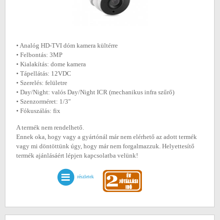
• Analóg HD-TVI dóm kamera kültérre
• Felbontás: 3MP
• Kialakítás: dome kamera
• Tápellátás: 12VDC
• Szerelés: felületre
• Day/Night: valós Day/Night ICR (mechanikus infra szűrő)
• Szenzorméret: 1/3"
• Fókuszálás: fix
A termék nem rendelhető.
Ennek oka, hogy vagy a gyártónál már nem elérhető az adott termék
vagy mi döntöttünk úgy, hogy már nem forgalmazzuk. Helyettesítő
termék ajánlásáért lépjen kapcsolatba velünk!
részletek