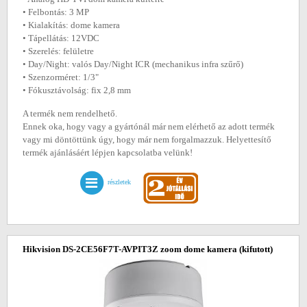
• Felbontás: 3 MP
• Kialakítás: dome kamera
• Tápellátás: 12VDC
• Szerelés: felületre
• Day/Night: valós Day/Night ICR (mechanikus infra szűrő)
• Szenzorméret: 1/3"
• Fókusztávolság: fix 2,8 mm
A termék nem rendelhető.
Ennek oka, hogy vagy a gyártónál már nem elérhető az adott termék
vagy mi döntöttünk úgy, hogy már nem forgalmazzuk. Helyettesítő
termék ajánlásáért lépjen kapcsolatba velünk!
részletek
Hikvision DS-2CE56F7T-AVPIT3Z zoom dome kamera
(kifutott)