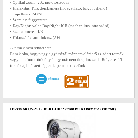
• Optikai zoom: 23x motoros zoom
• Kialakítás: PTZ dómkamera (mozgatható, forgó, billenő)
• Tápellátás: 24VAC
• Szerelés: függesztett
• Day/Night: valós Day/Night ICR (mechanikus infra szűrő)
• Szenzorméret: 1/3"
• Fókuszálás: autofókusz (AF)
A termék nem rendelhető.
Ennek oka, hogy vagy a gyártónál már nem elérhető az adott termék
vagy mi döntöttünk úgy, hogy már nem forgalmazzuk. Helyettesítő
termék ajánlásáért lépjen kapcsolatba velünk!
részletek
Hikvision DS-2CE16C0T-IRP 2,8mm bullet kamera
(kifutott)