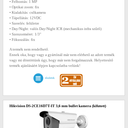
• Felbontás: 1 MP
• Optikai zoom: fix
• Kialakítás: csőkamera
• Tápellátás: 12VDC
• Szerelés: felületre
• Day/Night: valós Day/Night ICR (mechanikus infra szűrő)
• Szenzorméret: 1/3"
• Fókuszálás: fix
A termék nem rendelhető.
Ennek oka, hogy vagy a gyártónál már nem elérhető az adott termék
vagy mi döntöttünk úgy, hogy már nem forgalmazzuk. Helyettesítő
termék ajánlásáért lépjen kapcsolatba velünk!
részletek
Hikvision DS-2CE16D7T-IT 3,6 mm bullet kamera
(kifutott)