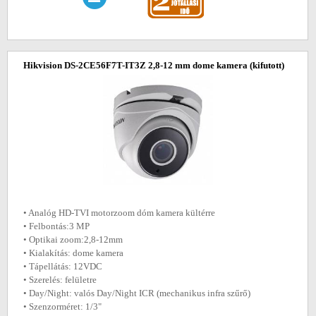
Hikvision DS-2CE56F7T-IT3Z 2,8-12 mm dome kamera
(kifutott)
• Analóg HD-TVI motorzoom dóm kamera kültérre
• Felbontás:3 MP
• Optikai zoom:2,8-12mm
• Kialakítás: dome kamera
• Tápellátás: 12VDC
• Szerelés: felületre
• Day/Night: valós Day/Night ICR (mechanikus infra szűrő)
• Szenzorméret: 1/3"