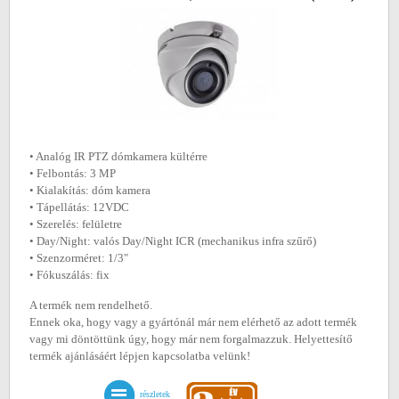
• Analóg IR PTZ dómkamera kültérre
• Felbontás: 3 MP
• Kialakítás: dóm kamera
• Tápellátás: 12VDC
• Szerelés: felületre
• Day/Night: valós Day/Night ICR (mechanikus infra szűrő)
• Szenzorméret: 1/3"
• Fókuszálás: fix
A termék nem rendelhető.
Ennek oka, hogy vagy a gyártónál már nem elérhető az adott termék
vagy mi döntöttünk úgy, hogy már nem forgalmazzuk. Helyettesítő
termék ajánlásáért lépjen kapcsolatba velünk!
részletek