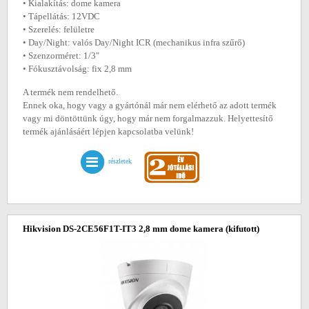
• Kialakítás: dome kamera
• Tápellátás: 12VDC
• Szerelés: felületre
• Day/Night: valós Day/Night ICR (mechanikus infra szűrő)
• Szenzorméret: 1/3"
• Fókusztávolság: fix 2,8 mm
A termék nem rendelhető.
Ennek oka, hogy vagy a gyártónál már nem elérhető az adott termék
vagy mi döntöttünk úgy, hogy már nem forgalmazzuk. Helyettesítő
termék ajánlásáért lépjen kapcsolatba velünk!
részletek
Hikvision DS-2CE56F1T-IT3 2,8 mm dome kamera
(kifutott)