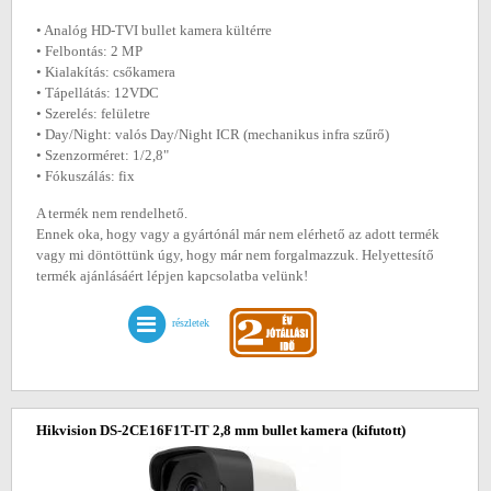
• Analóg HD-TVI bullet kamera kültérre
• Felbontás: 2 MP
• Kialakítás: csőkamera
• Tápellátás: 12VDC
• Szerelés: felületre
• Day/Night: valós Day/Night ICR (mechanikus infra szűrő)
• Szenzorméret: 1/2,8"
• Fókuszálás: fix
A termék nem rendelhető.
Ennek oka, hogy vagy a gyártónál már nem elérhető az adott termék
vagy mi döntöttünk úgy, hogy már nem forgalmazzuk. Helyettesítő
termék ajánlásáért lépjen kapcsolatba velünk!
részletek
Hikvision DS-2CE16F1T-IT 2,8 mm bullet kamera
(kifutott)