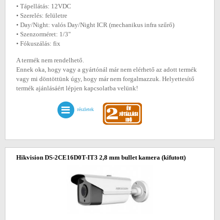
• Tápellátás: 12VDC
• Szerelés: felületre
• Day/Night: valós Day/Night ICR (mechanikus infra szűrő)
• Szenzorméret: 1/3"
• Fókuszálás: fix
A termék nem rendelhető.
Ennek oka, hogy vagy a gyártónál már nem elérhető az adott termék
vagy mi döntöttünk úgy, hogy már nem forgalmazzuk. Helyettesítő
termék ajánlásáért lépjen kapcsolatba velünk!
részletek
Hikvision DS-2CE16D0T-IT3 2,8 mm bullet kamera
(kifutott)