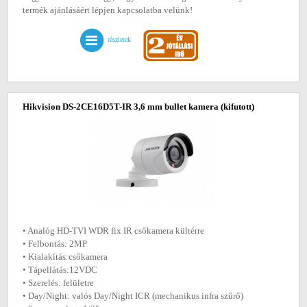
termék ajánlásáért lépjen kapcsolatba velünk!
részletek
Hikvision DS-2CE16D5T-IR 3,6 mm bullet kamera
(kifutott)
• Analóg HD-TVI WDR fix IR csőkamera kültérre
• Felbontás: 2MP
• Kialakítás:csőkamera
• Tápellátás:12VDC
• Szerelés: felületre
• Day/Night: valós Day/Night ICR (mechanikus infra szűrő)