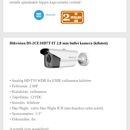
termék ajánlásáért lépjen kapcsolatba velünk!
részletek
Hikvision DS-2CE16D7T-IT 2,8 mm bullet kamera
(kifutott)
• Analóg HD-TVI WDR fix EXIR csőkamera kültérre
• Felbontás: 2 MP
• Kialakítás: csőkamera
• Tápellátás: 12VDC
• Szerelés: felületre
• Day/Night: valós Day/Night ICR (mechanikus infra szűrő)
• Szenzorméret: 1/3"
• Fókuszálás: fix
A termék nem rendelhető.