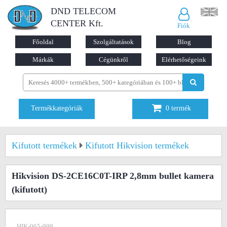
DND TELECOM
CENTER Kft.
Fiók
Főoldal
Szolgáltatások
Blog
Márkák
Cégünkről
Elérhetőségeink
Termékkategóriák
0
termék
Kifutott termékek
Kifutott Hikvision termékek
Hikvision DS-2CE16C0T-IRP 2,8mm bullet kamera
(kifutott)
HIK-065-999