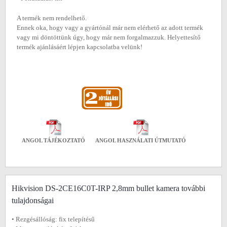
A termék nem rendelhető.
Ennek oka, hogy vagy a gyártónál már nem elérhető az adott termék
vagy mi döntöttünk úgy, hogy már nem forgalmazzuk. Helyettesítő
termék ajánlásáért lépjen kapcsolatba velünk!
ANGOL TÁJÉKOZTATÓ
ANGOL HASZNÁLATI ÚTMUTATÓ
Hikvision DS-2CE16C0T-IRP 2,8mm bullet kamera további
tulajdonságai
• Rezgésállóság: fix telepítésű