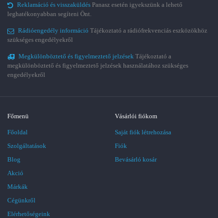
Reklamáció és visszaküldés
Panasz esetén igyekszünk a lehető
leghatékonyabban segíteni Önt.
Rádióengedély információ
Tájékoztató a rádiófrekvenciás eszközökhöz
szükséges engedélyekről
Megkülönböztető és figyelmeztető jelzések
Tájékoztató a
megkülönböztető és figyelmeztető jelzések használatához szükséges
engedélyekről
Főmenü
Vásárlói fiókom
Főoldal
Saját fiók létrehozása
Szolgáltatások
Fiók
Blog
Bevásárló kosár
Akció
Márkák
Cégünkről
Elérhetőségeink