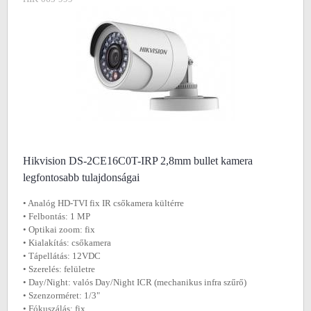
Hikvision DS-2CE16C0T-IRP 2,8mm bullet kamera
legfontosabb tulajdonságai
• Analóg HD-TVI fix IR csőkamera kültérre
• Felbontás: 1 MP
• Optikai zoom: fix
• Kialakítás: csőkamera
• Tápellátás: 12VDC
• Szerelés: felületre
• Day/Night: valós Day/Night ICR (mechanikus infra szűrő)
• Szenzorméret: 1/3"
• Fókuszálás: fix