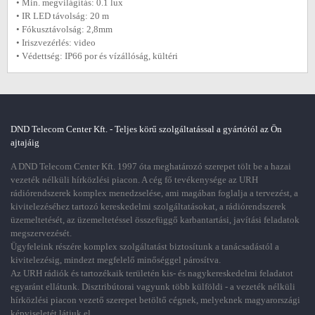
• Min. megvilágítás: 0.1 lux
• IR LED távolság: 20 m
• Fókusztávolság: 2,8mm
• Iriszvezérlés: video
• Védettség: IP66 por és vízállóság, kültéri
DND Telecom Center Kft. - Teljes körű szolgáltatással a gyártótól az Ön
ajtajáig
A DND Telecom Center Kft. 1997 óta meghatározó szerepet tölt be a hazai
vezeték nélküli hírközlési piacon. A cég fő tevékenysége az URH
rádiórendszerek komplex menedzselése, ami magában foglalja a tervezést, a
kivitelezéséhez tartozó kereskedelmi szolgáltatásokat, a rádiórendszerek
üzemeltetését, az üzemeltetéssel összefüggő karbantartási, javítási feladatok
megszervezését.
Ügyfeleink részére komplex szolgáltatást biztosítunk a tanácsadástól a
kivitelezésig, mindezt megfelelő minőséggel párosítva.
Az URH rádiók és tartozékaik területén kis- és nagykereskedelmi feladatot
egyaránt ellátunk. Disztribútorai vagyunk több külföldi - a vezeték nélküli
hírközlési piacon vezető szerepet betöltő cégnek, melyeknek magyarországi
képviseletét látjuk el.