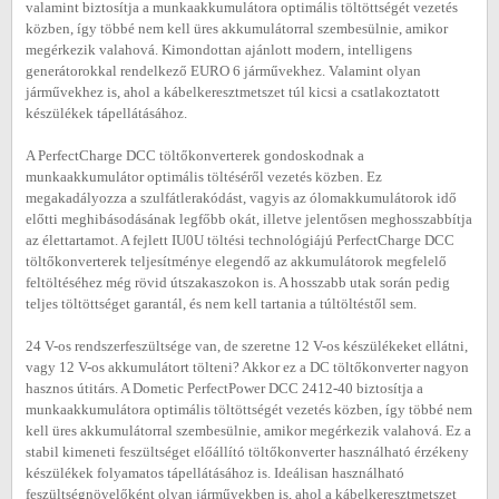
valamint biztosítja a munkaakkumulátora optimális töltöttségét vezetés
közben, így többé nem kell üres akkumulátorral szembesülnie, amikor
megérkezik valahová. Kimondottan ajánlott modern, intelligens
generátorokkal rendelkező EURO 6 járművekhez. Valamint olyan
járművekhez is, ahol a kábelkeresztmetszet túl kicsi a csatlakoztatott
készülékek tápellátásához.
A PerfectCharge DCC töltőkonverterek gondoskodnak a
munkaakkumulátor optimális töltéséről vezetés közben. Ez
megakadályozza a szulfátlerakódást, vagyis az ólomakkumulátorok idő
előtti meghibásodásának legfőbb okát, illetve jelentősen meghosszabbítja
az élettartamot. A fejlett IU0U töltési technológiájú PerfectCharge DCC
töltőkonverterek teljesítménye elegendő az akkumulátorok megfelelő
feltöltéséhez még rövid útszakaszokon is. A hosszabb utak során pedig
teljes töltöttséget garantál, és nem kell tartania a túltöltéstől sem.
24 V-os rendszerfeszültsége van, de szeretne 12 V-os készülékeket ellátni,
vagy 12 V-os akkumulátort tölteni? Akkor ez a DC töltőkonverter nagyon
hasznos útitárs. A Dometic PerfectPower DCC 2412-40 biztosítja a
munkaakkumulátora optimális töltöttségét vezetés közben, így többé nem
kell üres akkumulátorral szembesülnie, amikor megérkezik valahová. Ez a
stabil kimeneti feszültséget előállító töltőkonverter használható érzékeny
készülékek folyamatos tápellátásához is. Ideálisan használható
feszültségnövelőként olyan járművekben is, ahol a kábelkeresztmetszet