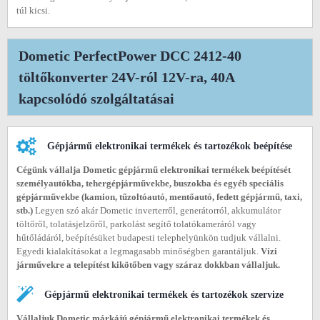
túl kicsi.
Dometic PerfectPower DCC 2412-40
töltőkonverter 24V-ról 12V-ra, 40A
kapcsolódó szolgáltatásai
Gépjármű elektronikai termékek és tartozékok beépítése
Cégünk vállalja Dometic gépjármű elektronikai termékek beépítését
személyautókba, tehergépjárművekbe, buszokba és egyéb speciális
gépjárművekbe (
kamion, tűzoltóautó, mentőautó, fedett gépjármű, taxi,
stb.)
Legyen szó akár Dometic inverterről, generátorról, akkumulátor
töltőről, tolatásjelzőről, parkolást segítő tolatókameráról vagy
hűtőládáról, beépítésüket budapesti telephelyünkön tudjuk vállalni.
Egyedi kialakításokat a legmagasabb minőségben garantáljuk.
Vízi
járművekre a telepítést kikötőben vagy száraz dokkban vállaljuk.
Gépjármű elektronikai termékek és tartozékok szervize
Vállaljuk Dometic márkájú gépjármű elektronikai termékek és