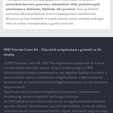
tartozékok (inverter, generátor, akkumulátor töltő, parkolássegéd,
tolatókamera, hűtőtáska, hűtőláda, stb.) javítását.
Ezen gyártóktól
közvetlen alkatrészellátással és szerviztámogatással rendelkezünk.
Bizonyos javítási feladatok és termék típusok esetén azonban szükséges
lehet az eszköz visszajuttatása a gyártói szervizbe.
DND Telecom Center Kft. - Teljes körű szolgáltatással a gyártótól az Ön
ajtajáig
A DND Telecom Center Kft. 1997 óta meghatározó szerepet tölt be a hazai
vezeték nélküli hírközlési piacon. A cég fő tevékenysége az URH
rádiórendszerek komplex menedzselése, ami magában foglalja a tervezést, a
kivitelezéséhez tartozó kereskedelmi szolgáltatásokat, a rádiórendszerek
üzemeltetését, az üzemeltetéssel összefüggő karbantartási, javítási feladatok
megszervezését.
Ügyfeleink részére komplex szolgáltatást biztosítunk a tanácsadástól a
kivitelezésig, mindezt megfelelő minőséggel párosítva.
Az URH rádiók és tartozékaik területén kis- és nagykereskedelmi feladatot
egyaránt ellátunk. Disztribútorai vagyunk több külföldi - a vezeték nélküli
hírközlési piacon vezető szerepet betöltő cégnek, melyeknek magyarországi