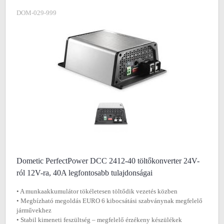
DOM-029-999
Dometic PerfectPower DCC 2412-40 töltőkonverter 24V-
ról 12V-ra, 40A legfontosabb tulajdonságai
• A munkaakkumulátor tökéletesen töltődik vezetés közben
• Megbízható megoldás EURO 6 kibocsátási szabványnak megfelelő
járművekhez
• Stabil kimeneti feszültség – megfelelő érzékeny készülékek