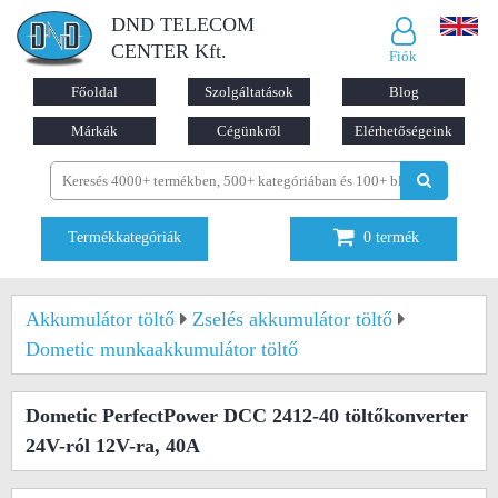
DND TELECOM
CENTER Kft.
Fiók
Főoldal
Szolgáltatások
Blog
Márkák
Cégünkről
Elérhetőségeink
Termékkategóriák
0
termék
Akkumulátor töltő
Zselés akkumulátor töltő
Dometic munkaakkumulátor töltő
Dometic PerfectPower DCC 2412-40 töltőkonverter
24V-ról 12V-ra, 40A