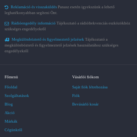
Reklamáció és visszaküldés
Panasz esetén igyekszünk a lehető
leghatékonyabban segíteni Önt.
Rádióengedély információ
Tájékoztató a rádiófrekvenciás eszközökhöz
szükséges engedélyekről
Megkülönböztető és figyelmeztető jelzések
Tájékoztató a
megkülönböztető és figyelmeztető jelzések használatához szükséges
engedélyekről
Főmenü
Vásárlói fiókom
Főoldal
Saját fiók létrehozása
Szolgáltatások
Fiók
Blog
Bevásárló kosár
Akció
Márkák
Cégünkről