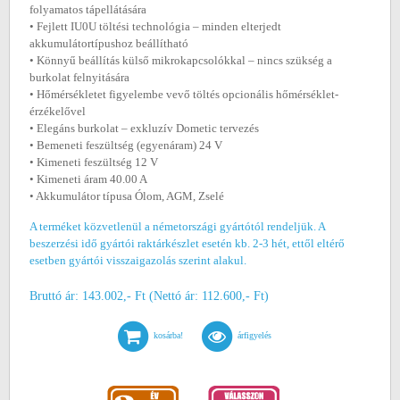
folyamatos tápellátására
• Fejlett IU0U töltési technológia – minden elterjedt
akkumulátortípushoz beállítható
• Könnyű beállítás külső mikrokapcsolókkal – nincs szükség a
burkolat felnyitására
• Hőmérsékletet figyelembe vevő töltés opcionális hőmérséklet-
érzékelővel
• Elegáns burkolat – exkluzív Dometic tervezés
• Bemeneti feszültség (egyenáram) 24 V
• Kimeneti feszültség 12 V
• Kimeneti áram 40.00 A
• Akkumulátor típusa Ólom, AGM, Zselé
A terméket közvetlenül a németországi gyártótól rendeljük. A
beszerzési idő gyártói raktárkészlet esetén kb. 2-3 hét, ettől eltérő
esetben gyártói visszaigazolás szerint alakul.
Bruttó ár: 143.002,- Ft (Nettó ár: 112.600,- Ft)
kosárba!
árfigyelés