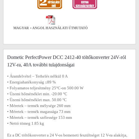
MAGYAR + ANGOL HASZNÁLATI ÚTMUTATÓ
Dometic PerfectPower DCC 2412-40 töltőkonverter 24V-ról
12V-ra, 40A további tulajdonságai
• Áramfelvétel ‒ Terhelés nélkül 0 A
• Energiahatékonyság ≤89 %
• Folyamatos teljesítmény 25°C-on 500.00 W
• Üzemi hőmérséklet min. -20.00 °C
• Üzemi hőmérséklet max. 50.00 °C
• Méretek ‒ termék mélysége 260 mm
• Méretek ‒ termék magassága 73 mm
• Méretek ‒ termék szélessége 153 mm
• Nettó tömeg 1.85 kg
Ez a DC töltőkonverter a 24 V-os bemeneti feszültséget 12 V-ra alakítja,