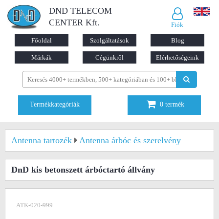
DND TELECOM
CENTER Kft.
Fiók
Főoldal
Szolgáltatások
Blog
Márkák
Cégünkről
Elérhetőségeink
Termékkategóriák
0
termék
Antenna tartozék
Antenna árbóc és szerelvény
DnD kis betonszett árbóctartó állvány
ATK-020-999