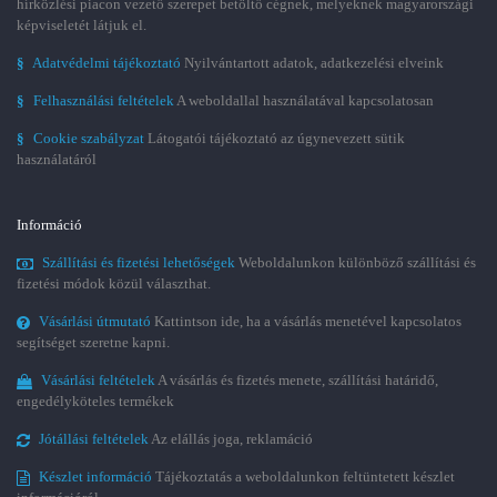
hírközlési piacon vezető szerepet betöltő cégnek, melyeknek magyarországi
képviseletét látjuk el.
§
Adatvédelmi tájékoztató
Nyilvántartott adatok, adatkezelési elveink
§
Felhasználási feltételek
A weboldallal használatával kapcsolatosan
§
Cookie szabályzat
Látogatói tájékoztató az úgynevezett sütik
használatáról
Információ
Szállítási és fizetési lehetőségek
Weboldalunkon különböző szállítási és
fizetési módok közül választhat.
Vásárlási útmutató
Kattintson ide, ha a vásárlás menetével kapcsolatos
segítséget szeretne kapni.
Vásárlási feltételek
A vásárlás és fizetés menete, szállítási határidő,
engedélyköteles termékek
Jótállási feltételek
Az elállás joga, reklamáció
Készlet információ
Tájékoztatás a weboldalunkon feltüntetett készlet