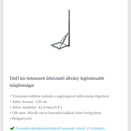
DnD kis betonszett árbóctartó állvány legfontosabb
tulajdonságai
• Vízszintes felültre tudunk a segítségével árbócrudat rögzíteni
• Árbóc hossza: 120 cm
• Árbóc átmérője: 42,4 mm (5/4")
• 1db max. 40x40 cm-es betonkockákkal lehet lerögzíteni
• Horganyzott
A termék raktárkészletünkről azonnal vihető. (1-4 darab)