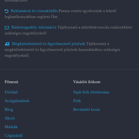
információról
Reklamáció és visszaküldés
Panasz esetén igyekszünk a lehető
leghatékonyabban segíteni Önt.
Rádióengedély információ
Tájékoztató a rádiófrekvenciás eszközökhöz
szükséges engedélyekről
Megkülönböztető és figyelmeztető jelzések
Tájékoztató a
megkülönböztető és figyelmeztető jelzések használatához szükséges
engedélyekről
Főmenü
Vásárlói fiókom
Főoldal
Saját fiók létrehozása
Szolgáltatások
Fiók
Blog
Bevásárló kosár
Akció
Márkák
Cégünkről