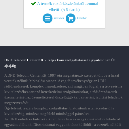
A termék raktárkészletünkről azonnal
vihető. (5-9 darab)
részletek
kosárba!
DND Telecom Center Kft. - Teljes körű szolgáltatással a gyártótól az Ön
ajtajáig
A DND Telecom Center Kft. 1997 óta meghatározó szerepet tölt be a hazai
vezeték nélküli hírközlési piacon. A cég fő tevékenysége az URH
rádiórendszerek komplex menedzselése, ami magában foglalja a tervezést, a
kivitelezéséhez tartozó kereskedelmi szolgáltatásokat, a rádiórendszerek
üzemeltetését, az üzemeltetéssel összefüggő karbantartási, javítási feladatok
megszervezését.
Ügyfeleink részére komplex szolgáltatást biztosítunk a tanácsadástól a
kivitelezésig, mindezt megfelelő minőséggel párosítva.
Az URH rádiók és tartozékaik területén kis- és nagykereskedelmi feladatot
egyaránt ellátunk. Disztribútorai vagyunk több külföldi - a vezeték nélküli