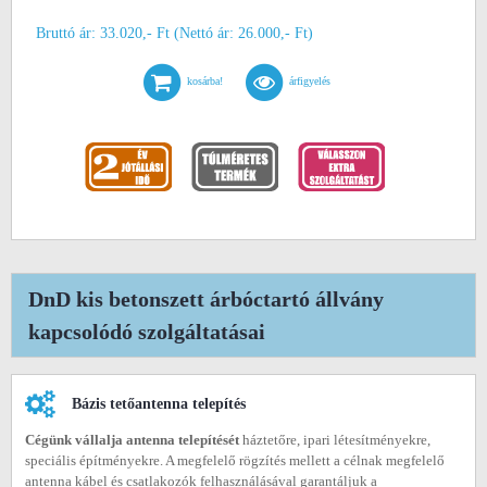
Bruttó ár: 33.020,- Ft (Nettó ár: 26.000,- Ft)
kosárba!
árfigyelés
DnD kis betonszett árbóctartó állvány
kapcsolódó szolgáltatásai
Bázis tetőantenna telepítés
Cégünk vállalja antenna telepítését
háztetőre, ipari létesítményekre,
speciális építményekre. A megfelelő rögzítés mellett a célnak megfelelő
antenna kábel és csatlakozók felhasználásával garantáljuk a