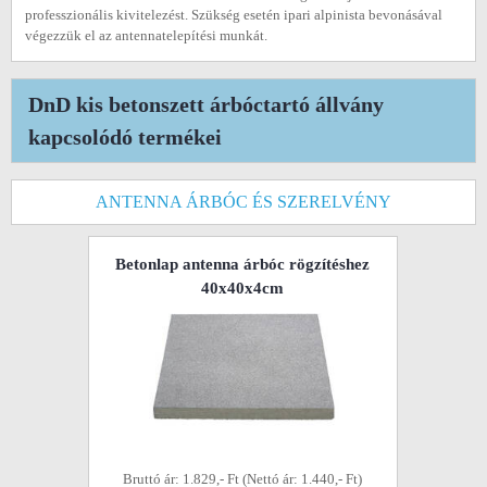
professzionális kivitelezést. Szükség esetén ipari alpinista bevonásával
végezzük el az antennatelepítési munkát.
DnD kis betonszett árbóctartó állvány
kapcsolódó termékei
ANTENNA ÁRBÓC ÉS SZERELVÉNY
Betonlap antenna árbóc rögzítéshez
40x40x4cm
Bruttó ár: 1.829,- Ft (Nettó ár: 1.440,- Ft)