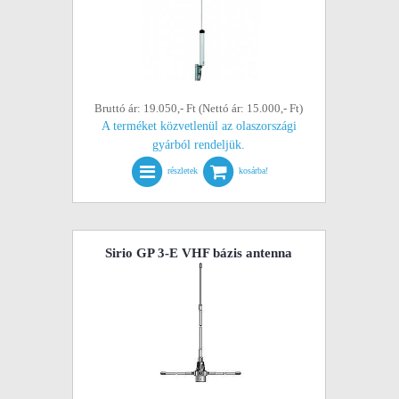
Bruttó ár: 19.050,- Ft (Nettó ár: 15.000,- Ft)
A terméket közvetlenül az olaszországi
gyárból rendeljük.
részletek
kosárba!
Sirio GP 3-E VHF bázis antenna