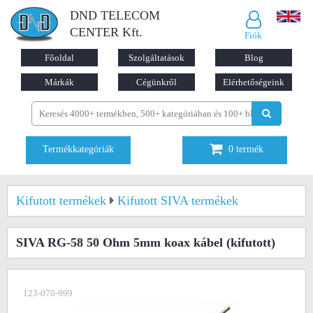
DND TELECOM
CENTER Kft.
Fiók
Főoldal
Szolgáltatások
Blog
Márkák
Cégünkről
Elérhetőségeink
Termékkategóriák
0
termék
Kifutott termékek
Kifutott SIVA termékek
SIVA RG-58 50 Ohm 5mm koax kábel
(kifutott)
123-070-999