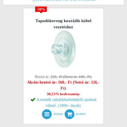
-30%
Tapadókorong koaxiális kábel
vezetéshez
Bruttó ár:
229,- Ft (Nettó ár: 180,- Ft)
Akciós bruttó ár: 160,- Ft (Nettó ár: 126,-
Ft)
30,13% kedvezmény
A termék raktárkészletünkről azonnal
vihető. (1000+ darab)
részletek
kosárba!