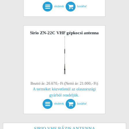
részletek
kosárba!
Sirio ZN-22C VHF gépkocsi antenna
Bruttó ár: 26.670,- Ft (Nettó ár: 21.000,- Ft)
A terméket közvetlenül az olaszországi
gyárból rendeljük.
részletek
kosárba!
SIRIO VHF BÁZIS ANTENNA