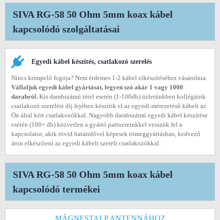
SIVA RG-58 50 Ohm 5mm koax kábel
kapcsolódó szolgáltatásai
Egyedi kábel készítés, csatlakozó szerelés
Nincs krimpelő fogója? Nem érdemes 1-2 kábel elkészítéséhez vásárolnia.
Vállaljuk egyedi kábel gyártását, legyen szó akár 1 vagy 1000
darabról.
Kis darabszámú tétel esetén (1-100db) üzletünkben kollégáink
csatlakozó szerelési díj fejében készítik el az egyedi mérezetésű kábelt az
Ön által kért csatlakozókkal. Nagyobb darabszámú egyedi kábel készítése
esetén (100+ db) közvetlen a gyártó partnereinkkel vesszük fel a
kapcsolatot, akik rövid határidővel képesek tömeggyártásban, kedvező
áron elkészíteni az egyedi kábelt szerelt csatlakozókkal.
SIVA RG-58 50 Ohm 5mm koax kábel
kapcsolódó termékei
MÁGNESTALP ANTENNÁHOZ