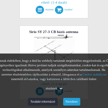
vihető. (1-4 darab)
részletek
kosárba!
Sirio SY 27-3 CB bázis antenna
nnak érdekében, hogy a dnd.hu webhely tartalmát megfelelően megjelenítsük, az 
igényeihez igazítsuk illetve javítani tudjuk szolgáltatásainkat, cookie-kat és egyé
technológiákat alkalmazunk, amelyek személyes adatokat tartalmazhatnak. Ha
Bruttó ár: 62.357,- Ft (Nettó ár: 49.100,- Ft)
szeretne részletesebben tájékozódni a témáról, látogasson el a
Cookie szabályzat
ismertető oldalunkra, vagy kattintson a láblécben található linkre.
A termék raktárkészletünkről azonnal
vihető. (1-4 darab)
részletek
részletek
kosárba!
További információ
Rendben