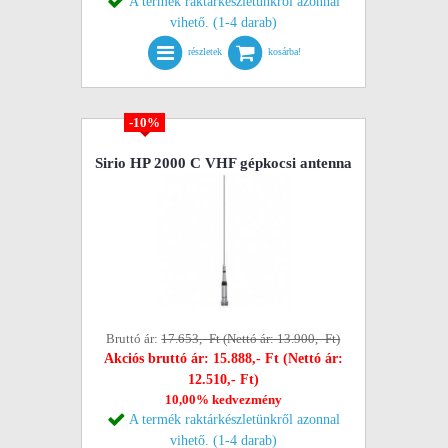
A termék raktárkészletünkről azonnal
vihető. (1-4 darab)
részletek
kosárba!
-10%
Sirio HP 2000 C VHF gépkocsi antenna
Bruttó ár:
17.653,- Ft (Nettó ár: 13.900,- Ft)
Akciós bruttó ár: 15.888,- Ft (Nettó ár:
12.510,- Ft)
10,00% kedvezmény
A termék raktárkészletünkről azonnal
vihető. (1-4 darab)