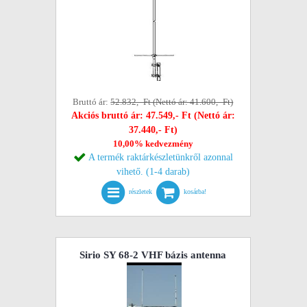
Bruttó ár:
52.832,- Ft (Nettó ár: 41.600,- Ft)
Akciós bruttó ár: 47.549,- Ft (Nettó ár:
37.440,- Ft)
10,00% kedvezmény
A termék raktárkészletünkről azonnal
vihető. (1-4 darab)
részletek
kosárba!
Sirio SY 68-2 VHF bázis antenna