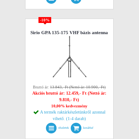
-10%
Sirio GPA 135-175 VHF bázis antenna
Bruttó ár:
13.843,- Ft (Nettó ár: 10.900,- Ft)
Akciós bruttó ár: 12.459,- Ft (Nettó ár:
9.810,- Ft)
10,00% kedvezmény
A termék raktárkészletünkről azonnal
vihető. (1-4 darab)
részletek
kosárba!