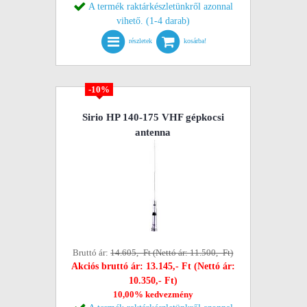
A termék raktárkészletünkről azonnal
vihető. (1-4 darab)
részletek
kosárba!
-10%
Sirio HP 140-175 VHF gépkocsi
antenna
Bruttó ár:
14.605,- Ft (Nettó ár: 11.500,- Ft)
Akciós bruttó ár: 13.145,- Ft (Nettó ár:
10.350,- Ft)
10,00% kedvezmény