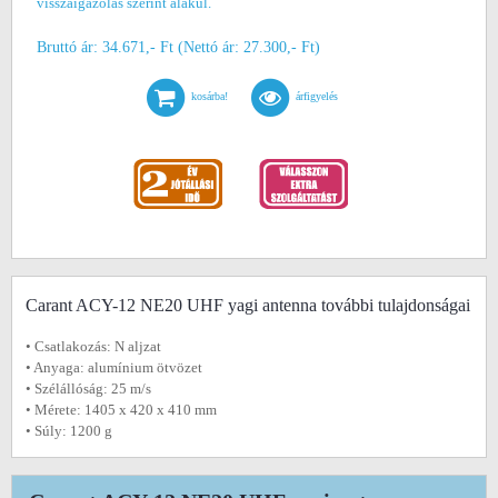
visszaigazolás szerint alakul.
Bruttó ár: 34.671,- Ft (Nettó ár: 27.300,- Ft)
kosárba!
árfigyelés
Carant ACY-12 NE20 UHF yagi antenna további tulajdonságai
• Csatlakozás: N aljzat
• Anyaga: alumínium ötvözet
• Szélállóság: 25 m/s
• Mérete: 1405 x 420 x 410 mm
• Súly: 1200 g