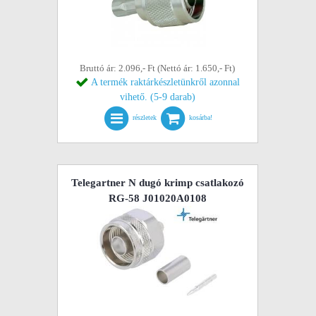
Bruttó ár: 2.096,- Ft (Nettó ár: 1.650,- Ft)
A termék raktárkészletünkről azonnal
vihető. (5-9 darab)
részletek
kosárba!
Telegartner N dugó krimp csatlakozó
RG-58 J01020A0108