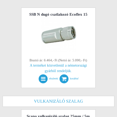
SSB N dugó csatlakozó Ecoflex 15
Bruttó ár: 6.464,- Ft (Nettó ár: 5.090,- Ft)
A terméket közvetlenül a németországi
gyárból rendeljük.
részletek
kosárba!
VULKANIZÁLÓ SZALAG
Scapa vulkanizáló szalag 25mm / 5m