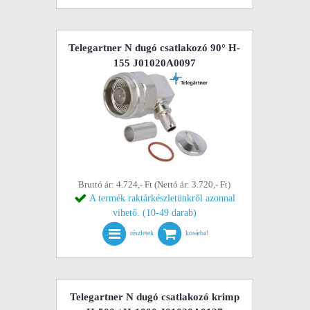
Telegartner N dugó csatlakozó 90° H-
155 J01020A0097
Bruttó ár: 4.724,- Ft (Nettó ár: 3.720,- Ft)
A termék raktárkészletünkről azonnal
vihető. (10-49 darab)
részletek
kosárba!
Telegartner N dugó csatlakozó krimp