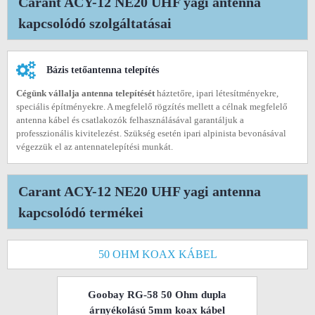
Carant ACY-12 NE20 UHF yagi antenna
kapcsolódó szolgáltatásai
Bázis tetőantenna telepítés
Cégünk vállalja antenna telepítését
háztetőre, ipari létesítményekre,
speciális építményekre. A megfelelő rögzítés mellett a célnak megfelelő
antenna kábel és csatlakozók felhasználásával garantáljuk a
professzionális kivitelezést. Szükség esetén ipari alpinista bevonásával
végezzük el az antennatelepítési munkát.
Carant ACY-12 NE20 UHF yagi antenna
kapcsolódó termékei
50 OHM KOAX KÁBEL
Goobay RG-58 50 Ohm dupla
árnyékolású 5mm koax kábel