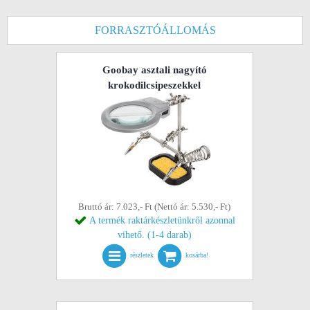
FORRASZTÓÁLLOMÁS
Goobay asztali nagyító
krokodilcsipeszekkel
Bruttó ár: 7.023,- Ft (Nettó ár: 5.530,- Ft)
A termék raktárkészletünkről azonnal
vihető. (1-4 darab)
részletek
kosárba!