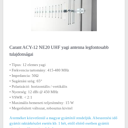
Carant ACY-12 NE20 UHF yagi antenna legfontosabb
tulajdonságai
• Típus: 12 elemes yagi
• Frekvencia tartomány: 415-480 MHz
• Impedancia: 50Ω
• Sugárzási szög: 65°
• Polarizáció: horizontális / vertikális
• Nyereség: 12 dBi @ 450 MHz
• VSWR: < 2:1
• Maximális bemeneti teljesítmény: 15 W
• Megerősített változat, robosztus kivitel
A terméket közvetlenül a magyar gyártótól rendeljük. A beszerzési idő
gyártói raktárkészlet esetén kb. 1 hét, ettől eltérő esetben gyártói