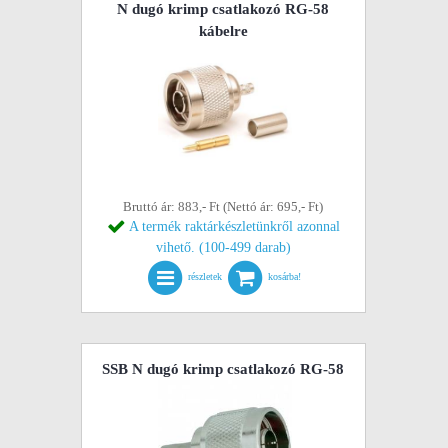
N dugó krimp csatlakozó RG-58
kábelre
Bruttó ár: 883,- Ft (Nettó ár: 695,- Ft)
A termék raktárkészletünkről azonnal
vihető. (100-499 darab)
részletek
kosárba!
SSB N dugó krimp csatlakozó RG-58