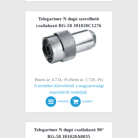
Telegartner N dugó szerelhető
csatlakozó RG-58 J01020C1276
Bruttó ár: 4.724,- Ft (Nettó ár: 3.720,- Ft)
A terméket közvetlenül a magyarországi
importőrtől rendeljük.
részletek
kosárba!
Telegartner N dugó csatlakozó 90°
RG-58 J01020A0035