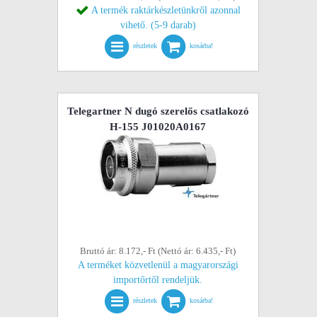
A termék raktárkészletünkről azonnal
vihető. (5-9 darab)
részletek
kosárba!
Telegartner N dugó szerelős csatlakozó
H-155 J01020A0167
Bruttó ár: 8.172,- Ft (Nettó ár: 6.435,- Ft)
A terméket közvetlenül a magyarországi
importőrtől rendeljük.
részletek
kosárba!