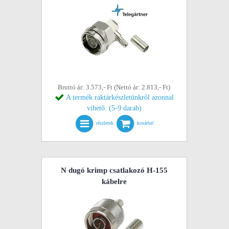
Bruttó ár: 3.573,- Ft (Nettó ár: 2.813,- Ft)
A termék raktárkészletünkről azonnal
vihető. (5-9 darab)
részletek
kosárba!
N dugó krimp csatlakozó H-155
kábelre