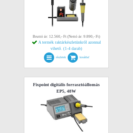
Bruttó ár: 12.560,- Ft (Nettó ár: 9.890,- Ft)
A termék raktárkészletünkről azonnal
vihető. (1-4 darab)
részletek
kosárba!
Fixpoint digitális forrasztóállomás
EP5, 48W