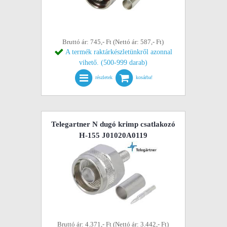
Bruttó ár: 745,- Ft (Nettó ár: 587,- Ft)
A termék raktárkészletünkről azonnal
vihető. (500-999 darab)
részletek
kosárba!
Telegartner N dugó krimp csatlakozó
H-155 J01020A0119
Bruttó ár: 4.371,- Ft (Nettó ár: 3.442,- Ft)