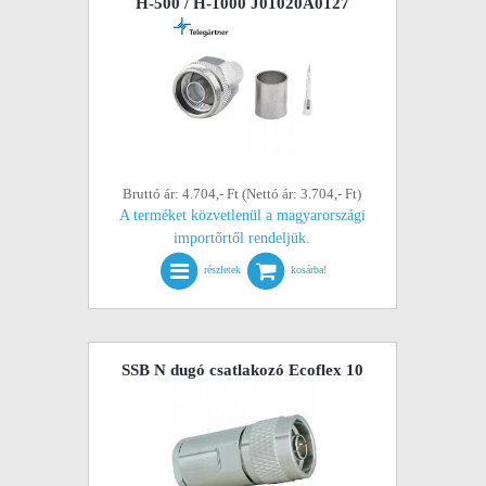
H-500 / H-1000 J01020A0127
Bruttó ár: 4.704,- Ft (Nettó ár: 3.704,- Ft)
A terméket közvetlenül a magyarországi
importőrtől rendeljük.
részletek
kosárba!
SSB N dugó csatlakozó Ecoflex 10