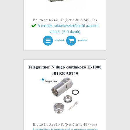
Bruttó ár: 4.242,- Ft (Nettó ár: 3.340,- Ft)
A termék raktárkészletünkről azonnal
vihető. (5-9 darab)
részletek
kosárba!
Telegartner N dugó csatlakozó H-1000
J01020A0149
Bruttó ár: 6.981,- Ft (Nettó ár: 5.497,- Ft)