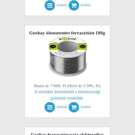
részletek
kosárba!
Goobay ólommentes forrasztóón 100g
Bruttó ár: 7.099,- Ft (Nettó ár: 5.590,- Ft)
A terméket közvetlenül a németországi
gyártótól rendeljük.
részletek
kosárba!
Goobay forrasztópaszta elektronikus