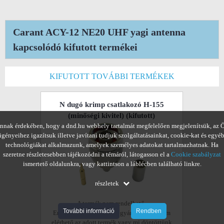
Carant ACY-12 NE20 UHF yagi antenna
kapcsolódó kifutott termékei
KIFUTOTT TOVÁBBI TERMÉKEK
N dugó krimp csatlakozó H-155
(minőségi kivitel)
(kifutott)
nnak érdekében, hogy a dnd.hu webhely tartalmát megfelelően megjelenítsük, az 
igényeihez igazítsuk illetve javítani tudjuk szolgáltatásainkat, cookie-kat és egyé
technológiákat alkalmazunk, amelyek személyes adatokat tartalmazhatnak. Ha
szeretne részletesebben tájékozódni a témáról, látogasson el a
Cookie szabályzat
ismertető oldalunkra, vagy kattintson a láblécben található linkre.
részletek
A termék nem rendelhető.
További információ
Rendben
Ennek oka, hogy vagy a gyártónál már nem
elérhető az adott termék vagy mi döntöttünk