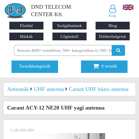
DND TELECOM
CENTER Kft.
Fiók
Főoldal
Szolgáltatások
Blog
Márkák
Cégünkről
Elérhetőségeink
Termékkategóriák
0
termék
Antennák
UHF antenna
Carant UHF bázis antenna
Carant ACY-12 NE20 UHF yagi antenna
CAR-006-999