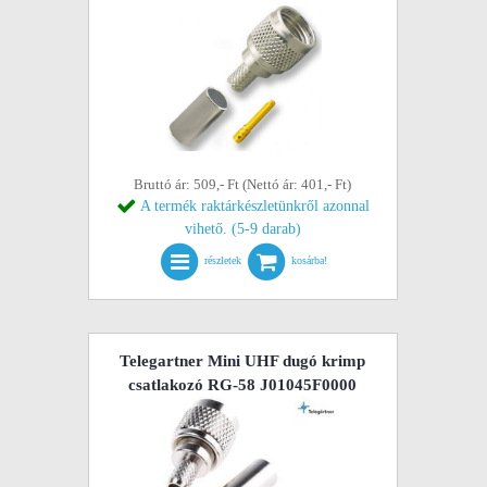
Bruttó ár: 509,- Ft (Nettó ár: 401,- Ft)
A termék raktárkészletünkről azonnal
vihető. (5-9 darab)
részletek
kosárba!
Telegartner Mini UHF dugó krimp
csatlakozó RG-58 J01045F0000