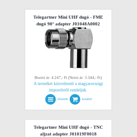
Telegartner Mini UHF dugó - FME
dugó 90° adapter J01048A0002
Bruttó ár: 4.247,- Ft (Nettó ár: 3.344,- Ft)
A terméket közvetlenül a magyarországi
importőrtől rendeljük.
részletek
kosárba!
Telegartner Mini UHF dugó - TNC
aljzat adapter J01019F0018