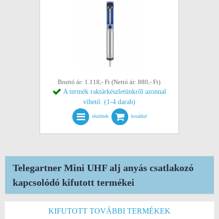
Bruttó ár: 1.118,- Ft (Nettó ár: 880,- Ft)
A termék raktárkészletünkről azonnal
vihető. (1-4 darab)
részletek
kosárba!
Telegartner Mini UHF alj anyás csatlakozó
kapcsolódó kifutott termékei
KIFUTOTT TOVÁBBI TERMÉKEK