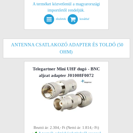
A terméket közvetlenül a magyarországi
importőrtől rendeljük.
részletek
kosárba!
ANTENNA CSATLAKOZÓ ADAPTER ÉS TOLDÓ (50
OHM)
Telegartner Mini UHF dugó - BNC
aljzat adapter J01008F0072
Bruttó ár: 2.304,- Ft (Nettó ár: 1.814,- Ft)