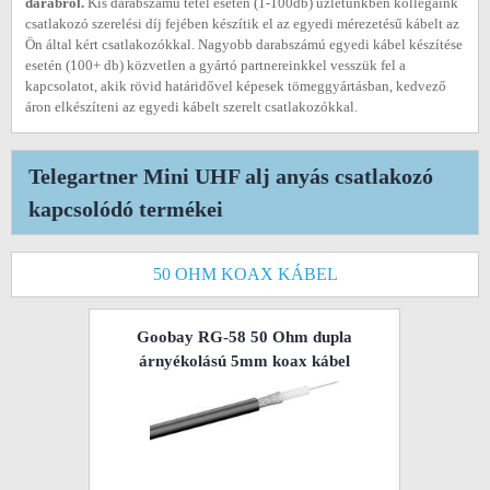
darabról.
Kis darabszámú tétel esetén (1-100db) üzletünkben kollégáink
csatlakozó szerelési díj fejében készítik el az egyedi mérezetésű kábelt az
Ön által kért csatlakozókkal. Nagyobb darabszámú egyedi kábel készítése
esetén (100+ db) közvetlen a gyártó partnereinkkel vesszük fel a
kapcsolatot, akik rövid határidővel képesek tömeggyártásban, kedvező
áron elkészíteni az egyedi kábelt szerelt csatlakozókkal.
Telegartner Mini UHF alj anyás csatlakozó
kapcsolódó termékei
50 OHM KOAX KÁBEL
Goobay RG-58 50 Ohm dupla
árnyékolású 5mm koax kábel