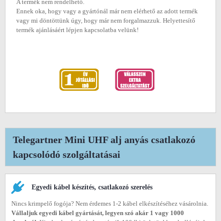
A termék nem rendelhető.
Ennek oka, hogy vagy a gyártónál már nem elérhető az adott termék
vagy mi döntöttünk úgy, hogy már nem forgalmazzuk. Helyettesítő
termék ajánlásáért lépjen kapcsolatba velünk!
Telegartner Mini UHF alj anyás csatlakozó
kapcsolódó szolgáltatásai
Egyedi kábel készítés, csatlakozó szerelés
Nincs krimpelő fogója? Nem érdemes 1-2 kábel elkészítéséhez vásárolnia.
Vállaljuk egyedi kábel gyártását, legyen szó akár 1 vagy 1000