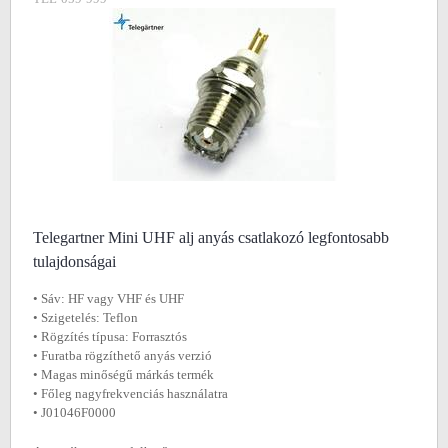
Telegartner Mini UHF alj anyás csatlakozó legfontosabb
tulajdonságai
• Sáv: HF vagy VHF és UHF
• Szigetelés: Teflon
• Rögzítés típusa: Forrasztós
• Furatba rögzíthető anyás verzió
• Magas minőségű márkás termék
• Főleg nagyfrekvenciás használatra
• J01046F0000