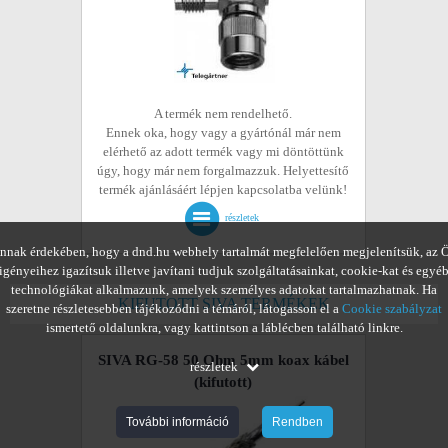
A termék nem rendelhető.
Ennek oka, hogy vagy a gyártónál már nem
elérhető az adott termék vagy mi döntöttünk
úgy, hogy már nem forgalmazzuk. Helyettesítő
termék ajánlásáért lépjen kapcsolatba velünk!
részletek
nnak érdekében, hogy a dnd.hu webhely tartalmát megfelelően megjelenítsük, az 
igényeihez igazítsuk illetve javítani tudjuk szolgáltatásainkat, cookie-kat és egyé
technológiákat alkalmazunk, amelyek személyes adatokat tartalmazhatnak. Ha
KIFUTOTT SIVA TERMÉKEK
szeretne részletesebben tájékozódni a témáról, látogasson el a
Cookie szabályzat
ismertető oldalunkra, vagy kattintson a láblécben található linkre.
SIVA RG-58 50 Ohm 5mm koax kábel
részletek
(kifutott)
További információ
Rendben