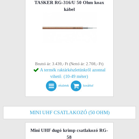
TASKER RG-316/U 50 Ohm koax
kábel
Bruttó ár: 3.439,- Ft (Nettó ár: 2.708,- Ft)
A termék raktárkészletünkről azonnal
vihető. (10-49 méter)
részletek
kosárba!
MINI UHF CSATLAKOZÓ (50 OHM)
Mini UHF dugó krimp csatlakozó RG-
58