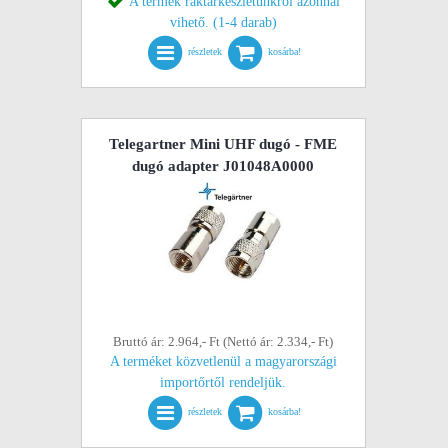
A termék raktárkészletünkről azonnal
vihető. (1-4 darab)
részletek
kosárba!
Telegartner Mini UHF dugó - FME
dugó adapter J01048A0000
Bruttó ár: 2.964,- Ft (Nettó ár: 2.334,- Ft)
A terméket közvetlenül a magyarországi
importőrtől rendeljük.
részletek
kosárba!