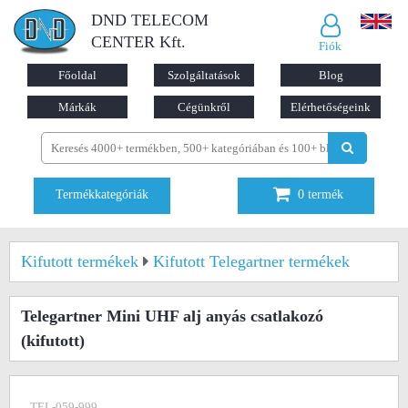
DND TELECOM
CENTER Kft.
Fiók
Főoldal
Szolgáltatások
Blog
Márkák
Cégünkről
Elérhetőségeink
Termékkategóriák
0
termék
Kifutott termékek
Kifutott Telegartner termékek
Telegartner Mini UHF alj anyás csatlakozó
(kifutott)
TEL-059-999