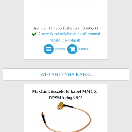
Bruttó ár: 11.425,- Ft (Nettó ár: 8.996,- Ft)
A termék raktárkészletünkről azonnal
vihető. (1-4 darab)
részletek
kosárba!
WIFI ANTENNA KÁBEL
MaxLink összekötő kábel MMCX -
RPSMA dugó 90°