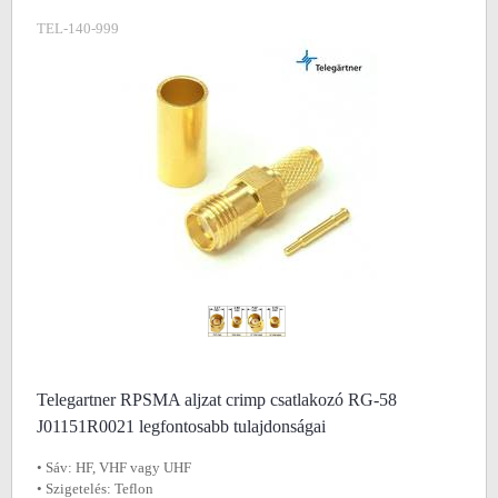
TEL-140-999
Telegartner RPSMA aljzat crimp csatlakozó RG-58
J01151R0021 legfontosabb tulajdonságai
• Sáv: HF, VHF vagy UHF
• Szigetelés: Teflon