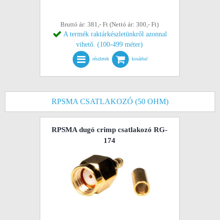
Bruttó ár: 381,- Ft (Nettó ár: 300,- Ft)
A termék raktárkészletünkről azonnal
vihető. (100-499 méter)
részletek
kosárba!
RPSMA CSATLAKOZÓ (50 OHM)
RPSMA dugó crimp csatlakozó RG-
174