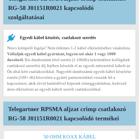
RG-58 J01151R0021 kapcsolódó
szolgáltatásai
Egyedi kábel készítés, csatlakozó szerelés
Nincs krimpelő fogója? Nem érdemes 1-2 kábel elkészítéséhez vásárolnia.
Vállaljuk egyedi kábel gyártását, legyen szó akár 1 vagy 1000
darabról.
Kis darabszámú tétel esetén (1-100db) üzletünkben kollégáink
csatlakozó szerelési díj fejében készítik el az egyedi mérezetésű kábelt az
Ön által kért csatlakozókkal. Nagyobb darabszámú egyedi kábel készítése
esetén (100+ db) közvetlen a gyártó partnereinkkel vesszük fel a
kapcsolatot, akik rövid határidővel képesek tömeggyártásban, kedvező
áron elkészíteni az egyedi kábelt szerelt csatlakozókkal.
Telegartner RPSMA aljzat crimp csatlakozó
RG-58 J01151R0021 kapcsolódó termékei
50 OHM KOAX KÁBEL