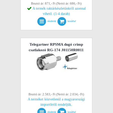
Bruttó ár: 871,- Ft (Nettó ár: 686,- Ft)
A termék raktárkészletünkről azonnal
vihető. (1-4 darab)
részletek
kosárba!
Telegartner RPSMA dugó crimp
csatlakozó RG-174 J01150R0011
Bruttó ár: 2.583,- Ft (Nettó ár: 2.034,- Ft)
A terméket közvetlenül a magyarországi
importőrtől rendeljük.
részletek
kosárba!