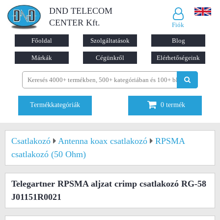
DND TELECOM
CENTER Kft.
Fiók
Főoldal
Szolgáltatások
Blog
Márkák
Cégünkről
Elérhetőségeink
Termékkategóriák
0
termék
Csatlakozó
Antenna koax csatlakozó
RPSMA
csatlakozó (50 Ohm)
Telegartner RPSMA aljzat crimp csatlakozó RG-58
J01151R0021