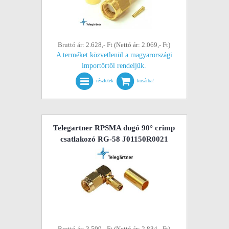
Bruttó ár: 2.628,- Ft (Nettó ár: 2.069,- Ft)
A terméket közvetlenül a magyarországi
importőrtől rendeljük.
részletek
kosárba!
Telegartner RPSMA dugó 90° crimp
csatlakozó RG-58 J01150R0021
Bruttó ár: 3.599,- Ft (Nettó ár: 2.834,- Ft)