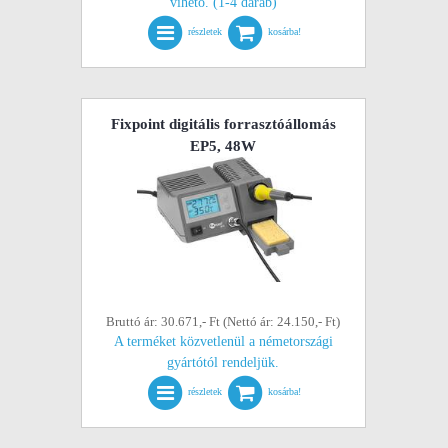
vihető. (1-4 darab)
részletek
kosárba!
Fixpoint digitális forrasztóállomás
EP5, 48W
Bruttó ár: 30.671,- Ft (Nettó ár: 24.150,- Ft)
A terméket közvetlenül a németországi
gyártótól rendeljük.
részletek
kosárba!