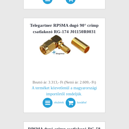
Telegartner RPSMA dugó 90° crimp
csatlakozó RG-174 J01150R0031
Bruttó ár: 3.313,- Ft (Nettó ár: 2.609,- Ft)
A terméket közvetlenül a magyarországi
importőrtől rendeljük.
részletek
kosárba!