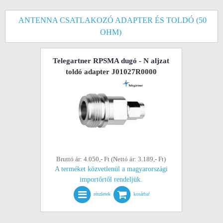
ANTENNA CSATLAKOZÓ ADAPTER ÉS TOLDÓ (50
OHM)
Telegartner RPSMA dugó - N aljzat
toldó adapter J01027R0000
Bruttó ár: 4.050,- Ft (Nettó ár: 3.189,- Ft)
A terméket közvetlenül a magyarországi
importőrtől rendeljük.
részletek
kosárba!