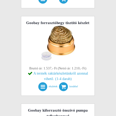
Goobay forrasztóhegy tisztító készlet
Bruttó ár: 1.537,- Ft (Nettó ár: 1.210,- Ft)
A termék raktárkészletünkről azonnal
vihető. (1-4 darab)
részletek
kosárba!
Goobay kiforrasztó önszívó pumpa