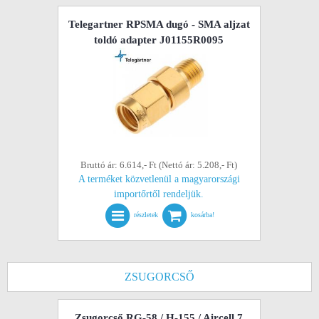
Telegartner RPSMA dugó - SMA aljzat
toldó adapter J01155R0095
Bruttó ár: 6.614,- Ft (Nettó ár: 5.208,- Ft)
A terméket közvetlenül a magyarországi
importőrtől rendeljük.
részletek
kosárba!
ZSUGORCSŐ
Zsugorcső RG-58 / H-155 / Aircell 7