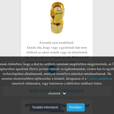
A termék nem rendelhető.
Ennek oka, hogy vagy a gyártónál már nem
elérhető az adott termék vagy mi döntöttünk
úgy, hogy már nem forgalmazzuk. Helyettesítő
termék ajánlásáért lépjen kapcsolatba velünk!
nnak érdekében, hogy a dnd.hu webhely tartalmát megfelelően megjelenítsük, az 
igényeihez igazítsuk illetve javítani tudjuk szolgáltatásainkat, cookie-kat és egyé
részletek
technológiákat alkalmazunk, amelyek személyes adatokat tartalmazhatnak. Ha
szeretne részletesebben tájékozódni a témáról, látogasson el a
Cookie szabályzat
ismertető oldalunkra, vagy kattintson a láblécben található linkre.
KIFUTOTT SIVA TERMÉKEK
részletek
SIVA RG-58 50 Ohm 5mm koax kábel
További információ
Rendben
(kifutott)