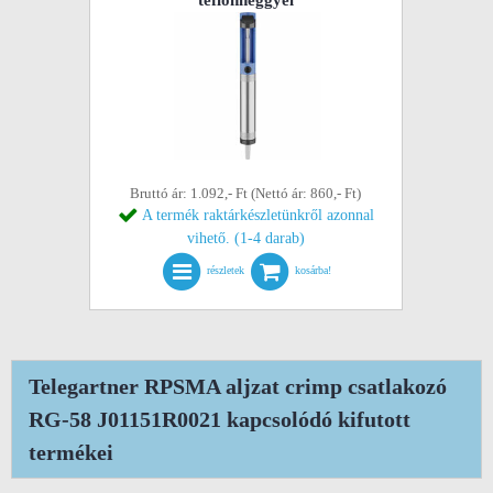
teflonheggyel
Bruttó ár: 1.092,- Ft (Nettó ár: 860,- Ft)
A termék raktárkészletünkről azonnal
vihető. (1-4 darab)
részletek
kosárba!
Telegartner RPSMA aljzat crimp csatlakozó
RG-58 J01151R0021 kapcsolódó kifutott
termékei