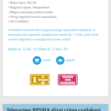
• Kábel típus: RG-58
• Rögzítés típusa: Krimpelhető
• Magas minőségű márkás termék
• Főleg nagyfrekvenciás használatra
• J01151R0021
A terméket közvetlenül a magyarországi importőrtől rendeljük. A
beszerzési idő importőri raktárkészlet esetén kb. 1-2 hét, ettől eltérő
esetben importőri visszaigazolás szerint alakul.
Bruttó ár: 3.256,- Ft (Nettó ár: 2.564,- Ft)
kosárba!
árfigyelés
Telegartner RPSMA aljzat crimp csatlakozó