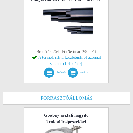
Bruttó ár: 254,- Ft (Nettó ár: 200,- Ft)
A termék raktárkészletünkről azonnal
vihető. (1-4 méter)
részletek
kosárba!
FORRASZTÓÁLLOMÁS
Goobay asztali nagyító
krokodilcsipeszekkel