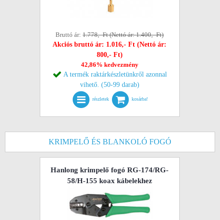
Bruttó ár:
1.778,- Ft (Nettó ár: 1.400,- Ft)
Akciós bruttó ár: 1.016,- Ft (Nettó ár:
800,- Ft)
42,86% kedvezmény
A termék raktárkészletünkről azonnal
vihető. (50-99 darab)
részletek
kosárba!
KRIMPELŐ ÉS BLANKOLÓ FOGÓ
Hanlong krimpelő fogó RG-174/RG-
58/H-155 koax kábelekhez