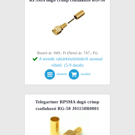
RPSMA dugó crimp csatlakozó RG-58
Bruttó ár: 949,- Ft (Nettó ár: 747,- Ft)
A termék raktárkészletünkről azonnal
vihető. (5-9 darab)
részletek
kosárba!
Telegartner RPSMA dugó crimp
csatlakozó RG-58 J01150R0001