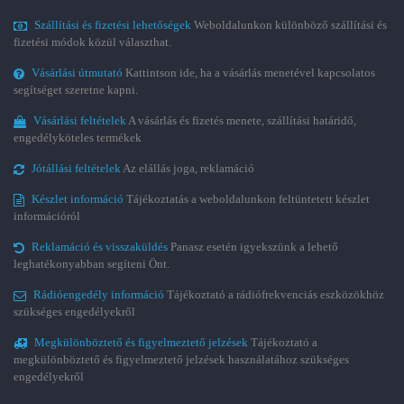
Szállítási és fizetési lehetőségek
Weboldalunkon különböző szállítási és
fizetési módok közül választhat.
Vásárlási útmutató
Kattintson ide, ha a vásárlás menetével kapcsolatos
segítséget szeretne kapni.
Vásárlási feltételek
A vásárlás és fizetés menete, szállítási határidő,
engedélyköteles termékek
Jótállási feltételek
Az elállás joga, reklamáció
Készlet információ
Tájékoztatás a weboldalunkon feltüntetett készlet
információról
Reklamáció és visszaküldés
Panasz esetén igyekszünk a lehető
leghatékonyabban segíteni Önt.
Rádióengedély információ
Tájékoztató a rádiófrekvenciás eszközökhöz
szükséges engedélyekről
Megkülönböztető és figyelmeztető jelzések
Tájékoztató a
megkülönböztető és figyelmeztető jelzések használatához szükséges
engedélyekről