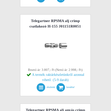
Telegartner RPSMA alj crimp
csatlakozó H-155 J01151R0051
Bruttó ár: 3.807,- Ft (Nettó ár: 2.998,- Ft)
A termék raktárkészletünkről azonnal
vihető. (5-9 darab)
részletek
kosárba!
Telegartner RPSMA alj anyás crimp