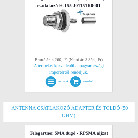
csatlakozó H-155 J01151R0001
Bruttó ár: 4.260,- Ft (Nettó ár: 3.354,- Ft)
A terméket közvetlenül a magyarországi
importőrtől rendeljük.
részletek
kosárba!
ANTENNA CSATLAKOZÓ ADAPTER ÉS TOLDÓ (50
OHM)
Telegartner SMA dugó - RPSMA aljzat