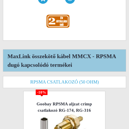
MaxLink összekötő kábel MMCX - RPSMA
dugó kapcsolódó termékei
RPSMA CSATLAKOZÓ (50 OHM)
-10%
Goobay RPSMA aljzat crimp
csatlakozó RG-174, RG-316