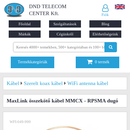
DND TELECOM
CENTER Kft.
Fiók
Főoldal
Szolgáltatások
Blog
Márkák
Cégünkről
Elérhetőségeink
Termékkategóriák
0
termék
Kábel
Szerelt koax kábel
WiFi antenna kábel
MaxLink összekötő kábel MMCX - RPSMA dugó
WFI-049-999