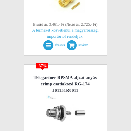
Bruttó ár: 3.461,- Ft (Nettó ár: 2.725,- Ft)
A terméket közvetlenül a magyarországi
importőrtől rendeljük.
részletek
kosárba!
-37%
Telegartner RPSMA aljzat anyás
crimp csatlakozó RG-174
J01151R0011