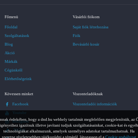
Főmenü
Vásárlói fiókom
Főoldal
Saját fiók létrehozása
Szolgáltatások
Fiók
Blog
Bevásárló kosár
Akció
Márkák
Cégünkről
Elérhetőségeink
Kövessen minket
Viszonteladóknak
Facebook
Viszonteladói információk
Youtube
nnak érdekében, hogy a dnd.hu webhely tartalmát megfelelően megjelenítsük, az 
Instagram
igényeihez igazítsuk illetve javítani tudjuk szolgáltatásainkat, cookie-kat és egyé
TikTok
technológiákat alkalmazunk, amelyek személyes adatokat tartalmazhatnak. Ha
szeretne részletesebben tájékozódni a témáról, látogasson el a
Cookie szabályzat