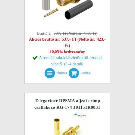
Bruttó ár:
597,- Ft (Nettó ár: 470,- Ft)
Akciós bruttó ár: 537,- Ft (Nettó ár: 423,-
Ft)
10,05% kedvezmény
A termék raktárkészletünkről azonnal
vihető. (1-4 darab)
részletek
kosárba!
Telegartner RPSMA aljzat crimp
csatlakozó RG-174 J01151R0031