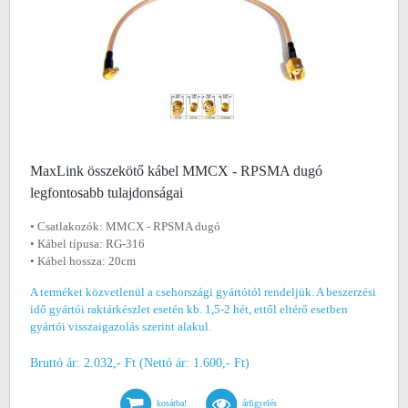
MaxLink összekötő kábel MMCX - RPSMA dugó
legfontosabb tulajdonságai
• Csatlakozók: MMCX - RPSMA dugó
• Kábel típusa: RG-316
• Kábel hossza: 20cm
A terméket közvetlenül a csehországi gyártótól rendeljük. A beszerzési
idő gyártói raktárkészlet esetén kb. 1,5-2 hét, ettől eltérő esetben
gyártói visszaigazolás szerint alakul.
Bruttó ár: 2.032,- Ft (Nettó ár: 1.600,- Ft)
kosárba!
árfigyelés