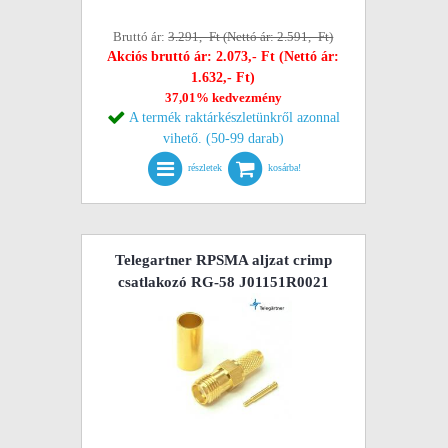
Bruttó ár:
3.291,- Ft (Nettó ár: 2.591,- Ft)
Akciós bruttó ár: 2.073,- Ft (Nettó ár:
1.632,- Ft)
37,01% kedvezmény
A termék raktárkészletünkről azonnal
vihető. (50-99 darab)
részletek
kosárba!
Telegartner RPSMA aljzat crimp
csatlakozó RG-58 J01151R0021