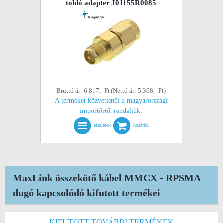
toldó adapter J01155R0085
Bruttó ár: 6.817,- Ft (Nettó ár: 5.368,- Ft)
A terméket közvetlenül a magyarországi
importőrtől rendeljük.
részletek
kosárba!
MaxLink összekötő kábel MMCX - RPSMA
dugó kapcsolódó kifutott termékei
KIFUTOTT TOVÁBBI TERMÉKEK