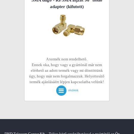
SMA dugó - RPSMA aljzat 90° toldó
adapter
(kifutott)
A termék nem rendelhető.
Ennek oka, hogy vagy a gyártónál már nem
elérhető az adott termék vagy mi döntöttünk
úgy, hogy már nem forgalmazzuk. Helyettesítő
termék ajánlásáért lépjen kapcsolatba velünk!
részletek
DND Telecom Center Kft. - Teljes körű szolgáltatással a gyártótól az Ön