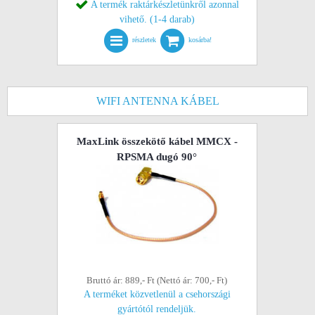
A termék raktárkészletünkről azonnal
vihető. (1-4 darab)
részletek
kosárba!
WIFI ANTENNA KÁBEL
MaxLink összekötő kábel MMCX -
RPSMA dugó 90°
Bruttó ár: 889,- Ft (Nettó ár: 700,- Ft)
A terméket közvetlenül a csehországi
gyártótól rendeljük.