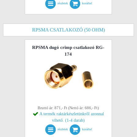
részletek
kosárba!
RPSMA CSATLAKOZÓ (50 OHM)
RPSMA dugó crimp csatlakozó RG-
174
Bruttó ár: 871,- Ft (Nettó ár: 686,- Ft)
A termék raktárkészletünkről azonnal
vihető. (1-4 darab)
részletek
kosárba!