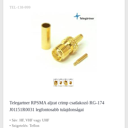
TEL-138-999
Telegartner RPSMA aljzat crimp csatlakozó RG-174
J01151R0031 legfontosabb tulajdonságai
• Sáv: HF, VHF vagy UHF
• Szigetelés: Teflon