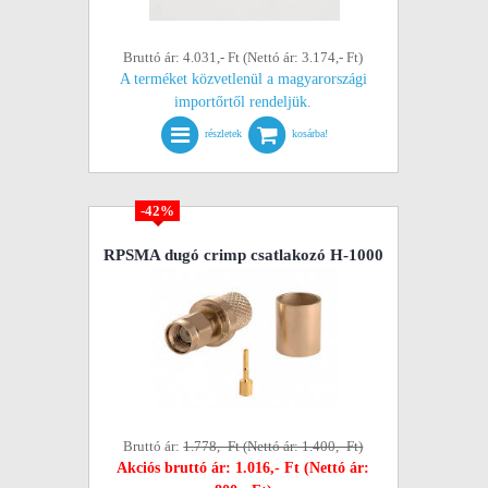
Bruttó ár: 4.031,- Ft (Nettó ár: 3.174,- Ft)
A terméket közvetlenül a magyarországi
importőrtől rendeljük.
részletek
kosárba!
-42%
RPSMA dugó crimp csatlakozó H-1000
Bruttó ár:
1.778,- Ft (Nettó ár: 1.400,- Ft)
Akciós bruttó ár: 1.016,- Ft (Nettó ár: