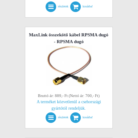
részletek
kosárba!
MaxLink összekötő kábel RPSMA dugó
- RPSMA dugó
Bruttó ár: 889,- Ft (Nettó ár: 700,- Ft)
A terméket közvetlenül a csehországi
gyártótól rendeljük.
részletek
kosárba!