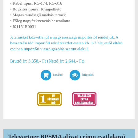
• Kábel típus: RG-174, RG-316
• Rögzítés típusa: Krimpelhető
• Magas minőségű márkás termék
• Főleg nagyfrekvenciás használatra
• J01151R0031
A terméket közvetlenül a magyarországi importőrtől rendeljük. A
beszerzési idő importőri raktárkészlet esetén kb. 1-2 hét, ettől eltérő
esetben importőri visszaigazolás szerint alakul.
Bruttó ár: 3.358,- Ft (Nettó ár: 2.644,- Ft)
kosárba!
árfigyelés
Telegartner RPSMA aljzat crimp csatlakozó