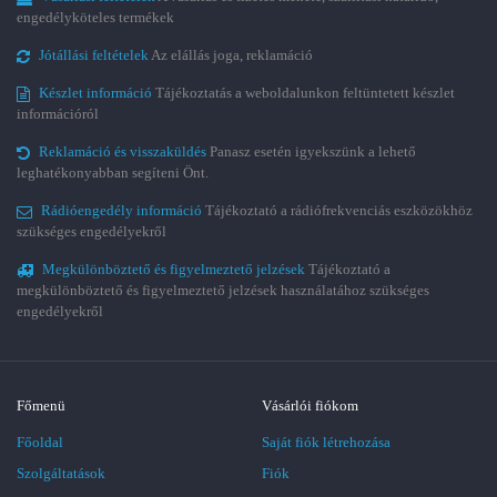
engedélyköteles termékek
Jótállási feltételek
Az elállás joga, reklamáció
Készlet információ
Tájékoztatás a weboldalunkon feltüntetett készlet
információról
Reklamáció és visszaküldés
Panasz esetén igyekszünk a lehető
leghatékonyabban segíteni Önt.
Rádióengedély információ
Tájékoztató a rádiófrekvenciás eszközökhöz
szükséges engedélyekről
Megkülönböztető és figyelmeztető jelzések
Tájékoztató a
megkülönböztető és figyelmeztető jelzések használatához szükséges
engedélyekről
Főmenü
Vásárlói fiókom
Főoldal
Saját fiók létrehozása
Szolgáltatások
Fiók