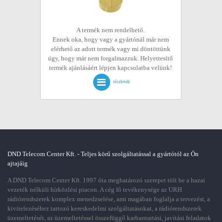
A termék nem rendelhető.
Ennek oka, hogy vagy a gyártónál már nem
elérhető az adott termék vagy mi döntöttünk
úgy, hogy már nem forgalmazzuk. Helyettesítő
termék ajánlásáért lépjen kapcsolatba velünk!
részletek
DND Telecom Center Kft. - Teljes körű szolgáltatással a gyártótól az Ön
ajtajáig
A DND Telecom Center Kft. 1997 óta meghatározó szerepet tölt be a hazai
vezeték nélküli hírközlési piacon. A cég fő tevékenysége az URH
rádiórendszerek komplex menedzselése, ami magában foglalja a tervezést, a
kivitelezéséhez tartozó kereskedelmi szolgáltatásokat, a rádiórendszerek
üzemeltetését, az üzemeltetéssel összefüggő karbantartási, javítási feladatok