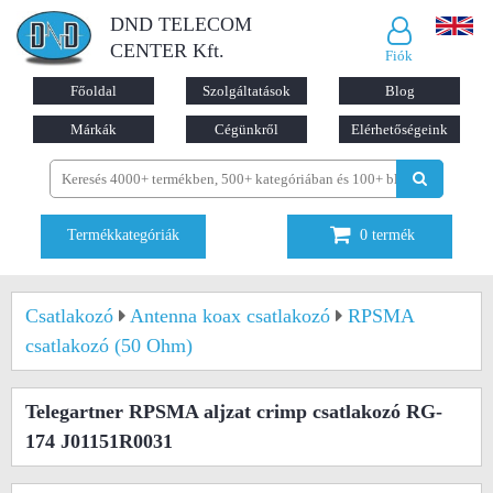
DND TELECOM
CENTER Kft.
Fiók
Főoldal
Szolgáltatások
Blog
Márkák
Cégünkről
Elérhetőségeink
Termékkategóriák
0
termék
Csatlakozó
Antenna koax csatlakozó
RPSMA
csatlakozó (50 Ohm)
Telegartner RPSMA aljzat crimp csatlakozó RG-
174 J01151R0031