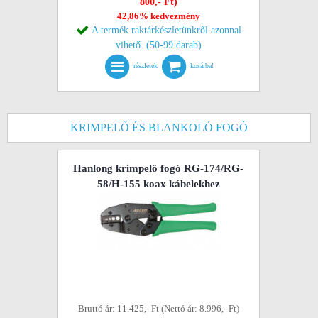
800,- Ft)
42,86% kedvezmény
A termék raktárkészletünkről azonnal
vihető. (50-99 darab)
részletek
kosárba!
KRIMPELŐ ÉS BLANKOLÓ FOGÓ
Hanlong krimpelő fogó RG-174/RG-
58/H-155 koax kábelekhez
Bruttó ár: 11.425,- Ft (Nettó ár: 8.996,- Ft)