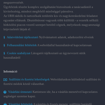
megszervezését.
Ügyfeleink részére komplex szolgáltatást biztosítunk a tanácsadástól a
kivitelezésig, mindezt megfelelő minőséggel párosítva.
Az URH rádiók és tartozékaik területén kis- és nagykereskedelmi feladatot
egyaránt ellátunk. Disztribútorai vagyunk több külföldi - a vezeték nélküli
hírközlési piacon vezető szerepet betöltő cégnek, melyeknek magyarországi
képviseletét látjuk el.
§
Adatvédelmi tájékoztató
Nyilvántartott adatok, adatkezelési elveink
§
Felhasználási feltételek
A weboldallal használatával kapcsolatosan
§
Cookie szabályzat
Látogatói tájékoztató az úgynevezett sütik
használatáról
Információ
Szállítási és fizetési lehetőségek
Weboldalunkon különböző szállítási és
fizetési módok közül választhat.
Vásárlási útmutató
Kattintson ide, ha a vásárlás menetével kapcsolatos
segítséget szeretne kapni.
Vásárlási feltételek
A vásárlás és fizetés menete, szállítási határidő,