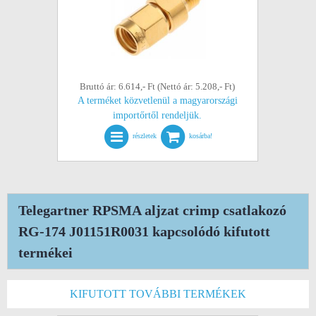
Bruttó ár: 6.614,- Ft (Nettó ár: 5.208,- Ft)
A terméket közvetlenül a magyarországi
importőrtől rendeljük.
részletek
kosárba!
Telegartner RPSMA aljzat crimp csatlakozó
RG-174 J01151R0031 kapcsolódó kifutott
termékei
KIFUTOTT TOVÁBBI TERMÉKEK