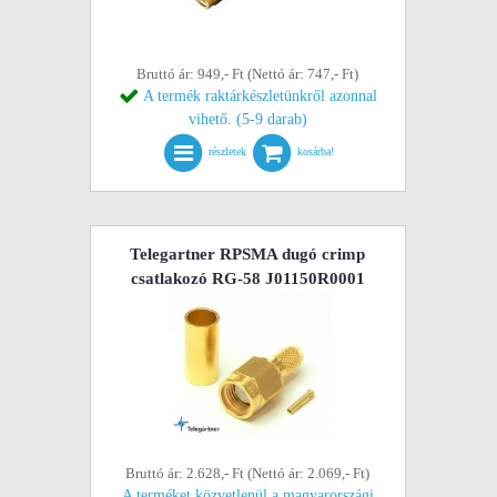
Bruttó ár: 949,- Ft (Nettó ár: 747,- Ft)
A termék raktárkészletünkről azonnal
vihető. (5-9 darab)
részletek
kosárba!
Telegartner RPSMA dugó crimp
csatlakozó RG-58 J01150R0001
Bruttó ár: 2.628,- Ft (Nettó ár: 2.069,- Ft)
A terméket közvetlenül a magyarországi