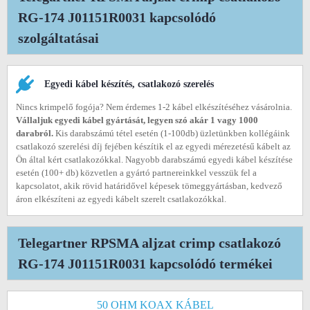
RG-174 J01151R0031 kapcsolódó
szolgáltatásai
Egyedi kábel készítés, csatlakozó szerelés
Nincs krimpelő fogója? Nem érdemes 1-2 kábel elkészítéséhez vásárolnia.
Vállaljuk egyedi kábel gyártását, legyen szó akár 1 vagy 1000
darabról.
Kis darabszámú tétel esetén (1-100db) üzletünkben kollégáink
csatlakozó szerelési díj fejében készítik el az egyedi mérezetésű kábelt az
Ön által kért csatlakozókkal. Nagyobb darabszámú egyedi kábel készítése
esetén (100+ db) közvetlen a gyártó partnereinkkel vesszük fel a
kapcsolatot, akik rövid határidővel képesek tömeggyártásban, kedvező
áron elkészíteni az egyedi kábelt szerelt csatlakozókkal.
Telegartner RPSMA aljzat crimp csatlakozó
RG-174 J01151R0031 kapcsolódó termékei
50 OHM KOAX KÁBEL