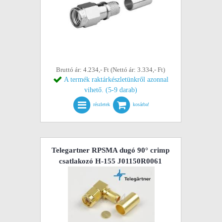
Bruttó ár: 4.234,- Ft (Nettó ár: 3.334,- Ft)
A termék raktárkészletünkről azonnal
vihető. (5-9 darab)
részletek
kosárba!
Telegartner RPSMA dugó 90° crimp
csatlakozó H-155 J01150R0061