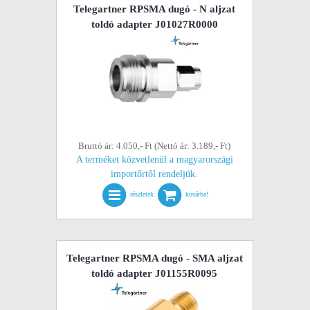
Telegartner RPSMA dugó - N aljzat
toldó adapter J01027R0000
Bruttó ár: 4.050,- Ft (Nettó ár: 3.189,- Ft)
A terméket közvetlenül a magyarországi
importőrtől rendeljük.
részletek
kosárba!
Telegartner RPSMA dugó - SMA aljzat
toldó adapter J01155R0095