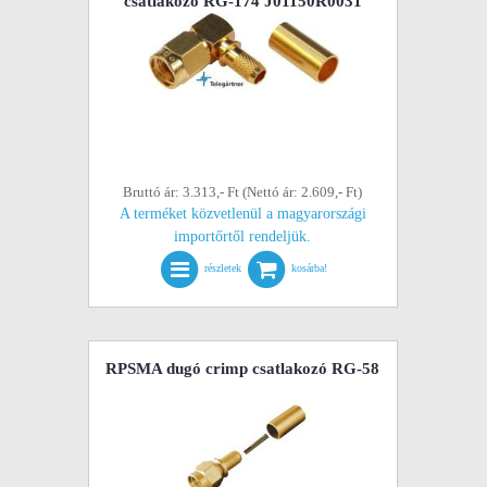
csatlakozó RG-174 J01150R0031
Bruttó ár: 3.313,- Ft (Nettó ár: 2.609,- Ft)
A terméket közvetlenül a magyarországi
importőrtől rendeljük.
részletek
kosárba!
RPSMA dugó crimp csatlakozó RG-58