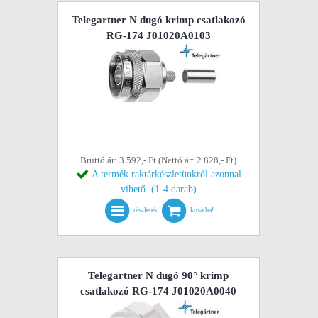
Telegartner N dugó krimp csatlakozó
RG-174 J01020A0103
Bruttó ár: 3.592,- Ft (Nettó ár: 2.828,- Ft)
A termék raktárkészletünkről azonnal
vihető. (1-4 darab)
részletek
kosárba!
Telegartner N dugó 90° krimp
csatlakozó RG-174 J01020A0040