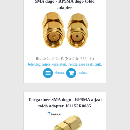
SMA dugó - RPSMA dugó toldó
adapter
Bruttó ár: 945,- Ft (Nettó ár: 744,- Ft)
Jelenleg nincs készleten, rendelésre szállítjuk.
részletek
kosárba!
Telegartner SMA dugó - RPSMA aljzat
toldó adapter J01155R0085