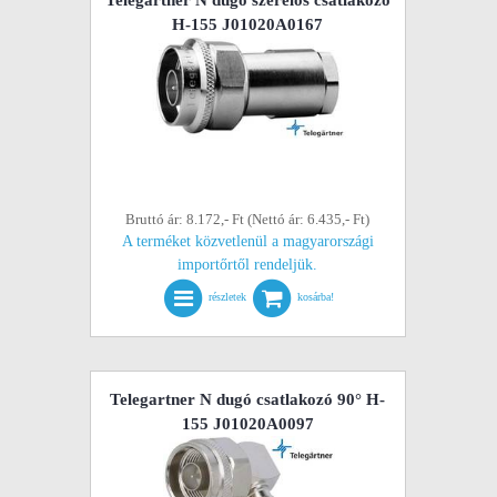
Telegartner N dugó szerelős csatlakozó
H-155 J01020A0167
Bruttó ár: 8.172,- Ft (Nettó ár: 6.435,- Ft)
A terméket közvetlenül a magyarországi
importőrtől rendeljük.
részletek
kosárba!
Telegartner N dugó csatlakozó 90° H-
155 J01020A0097