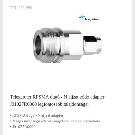
TEL-236-999
Telegartner RPSMA dugó - N aljzat toldó adapter
J01027R0000 legfontosabb tulajdonságai
• RPSMA dugó - N aljzat adapter
• Magas minőségű adapter nagyfrekvenciás használatra
• J01027R0000