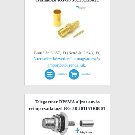
csatlakozó RG-58 J01151R0021
Bruttó ár: 3.357,- Ft (Nettó ár: 2.643,- Ft)
A terméket közvetlenül a magyarországi
importőrtől rendeljük.
részletek
kosárba!
Telegartner RPSMA aljzat anyás
crimp csatlakozó RG-58 J01151R0001