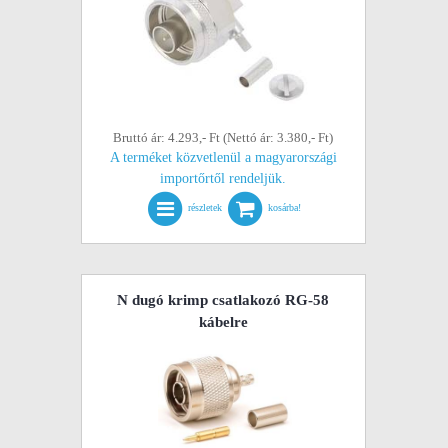
Bruttó ár: 4.293,- Ft (Nettó ár: 3.380,- Ft)
A terméket közvetlenül a magyarországi
importőrtől rendeljük.
részletek
kosárba!
N dugó krimp csatlakozó RG-58
kábelre