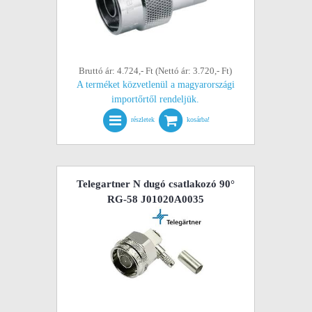
Bruttó ár: 4.724,- Ft (Nettó ár: 3.720,- Ft)
A terméket közvetlenül a magyarországi
importőrtől rendeljük.
részletek
kosárba!
Telegartner N dugó csatlakozó 90°
RG-58 J01020A0035