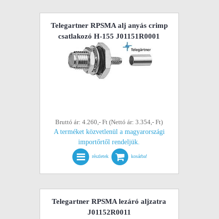
Telegartner RPSMA alj anyás crimp
csatlakozó H-155 J01151R0001
Bruttó ár: 4.260,- Ft (Nettó ár: 3.354,- Ft)
A terméket közvetlenül a magyarországi
importőrtől rendeljük.
részletek
kosárba!
Telegartner RPSMA lezáró aljzatra
J01152R0011