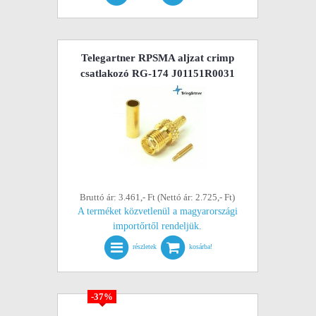
Telegartner RPSMA aljzat crimp
csatlakozó RG-174 J01151R0031
Bruttó ár: 3.461,- Ft (Nettó ár: 2.725,- Ft)
A terméket közvetlenül a magyarországi
importőrtől rendeljük.
részletek
kosárba!
-37%