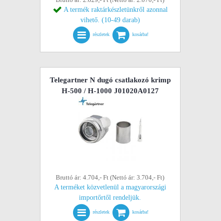
A termék raktárkészletünkről azonnal
vihető. (10-49 darab)
részletek
kosárba!
Telegartner N dugó csatlakozó krimp
H-500 / H-1000 J01020A0127
Bruttó ár: 4.704,- Ft (Nettó ár: 3.704,- Ft)
A terméket közvetlenül a magyarországi
importőrtől rendeljük.
részletek
kosárba!