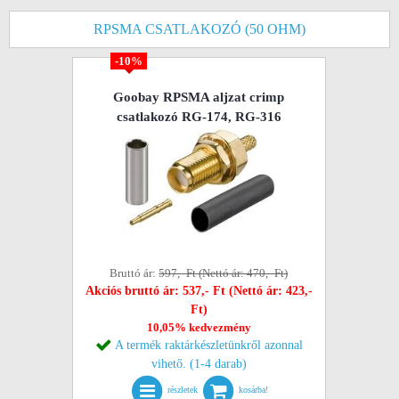
RPSMA CSATLAKOZÓ (50 OHM)
-10%
Goobay RPSMA aljzat crimp
csatlakozó RG-174, RG-316
Bruttó ár:
597,- Ft (Nettó ár: 470,- Ft)
Akciós bruttó ár: 537,- Ft (Nettó ár: 423,-
Ft)
10,05% kedvezmény
A termék raktárkészletünkről azonnal
vihető. (1-4 darab)
részletek
kosárba!