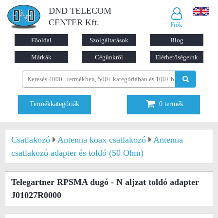
DND TELECOM
CENTER Kft.
Fiók
Főoldal
Szolgáltatások
Blog
Márkák
Cégünkről
Elérhetőségeink
Termékkategóriák
0
termék
Csatlakozó
Antenna koax csatlakozó
Antenna
csatlakozó adapter és toldó (50 Ohm)
Telegartner RPSMA dugó - N aljzat toldó adapter
J01027R0000