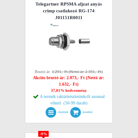
Telegartner RPSMA aljzat anyás
crimp csatlakozó RG-174
J01151R0011
Bruttó ár:
3.291,- Ft (Nettó ár: 2.591,- Ft)
Akciós bruttó ár: 2.073,- Ft (Nettó ár:
1.632,- Ft)
37,01% kedvezmény
A termék raktárkészletünkről azonnal
vihető. (50-99 darab)
részletek
kosárba!
-9%