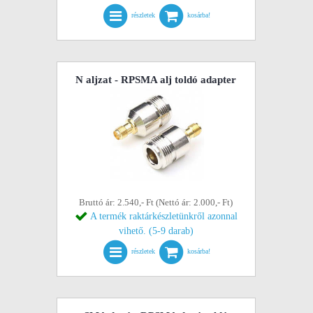
részletek
kosárba!
N aljzat - RPSMA alj toldó adapter
Bruttó ár: 2.540,- Ft (Nettó ár: 2.000,- Ft)
A termék raktárkészletünkről azonnal
vihető. (5-9 darab)
részletek
kosárba!