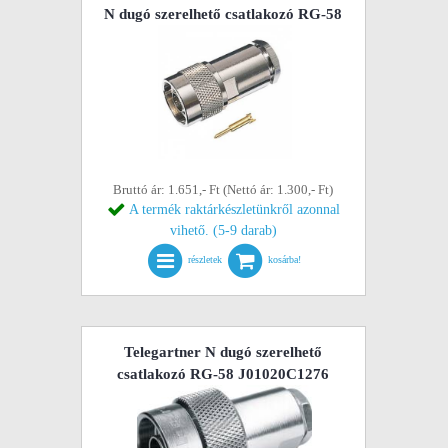
N dugó szerelhető csatlakozó RG-58
Bruttó ár: 1.651,- Ft (Nettó ár: 1.300,- Ft)
A termék raktárkészletünkről azonnal
vihető. (5-9 darab)
részletek
kosárba!
Telegartner N dugó szerelhető
csatlakozó RG-58 J01020C1276