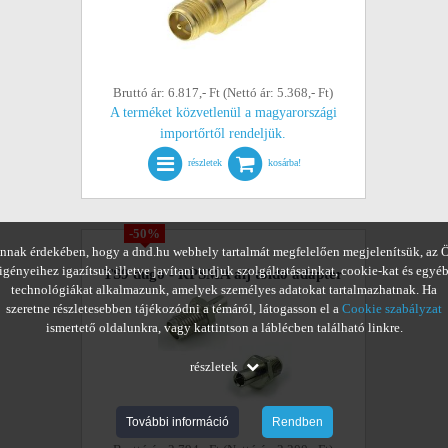
Bruttó ár: 6.817,- Ft (Nettó ár: 5.368,- Ft)
A terméket közvetlenül a magyarországi
importőrtől rendeljük.
részletek
kosárba!
-50%
nnak érdekében, hogy a dnd.hu webhely tartalmát megfelelően megjelenítsük, az 
igényeihez igazítsuk illetve javítani tudjuk szolgáltatásainkat, cookie-kat és egyé
TS9 dugó - RPSMA alj toldó adapter
technológiákat alkalmazunk, amelyek személyes adatokat tartalmazhatnak. Ha
szeretne részletesebben tájékozódni a témáról, látogasson el a
Cookie szabályzat
ismertető oldalunkra, vagy kattintson a láblécben található linkre.
részletek
További információ
Rendben