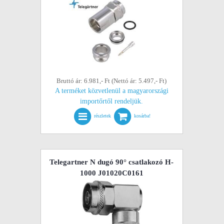
Bruttó ár: 6.981,- Ft (Nettó ár: 5.497,- Ft)
A terméket közvetlenül a magyarországi
importőrtől rendeljük.
részletek
kosárba!
Telegartner N dugó 90° csatlakozó H-
1000 J01020C0161