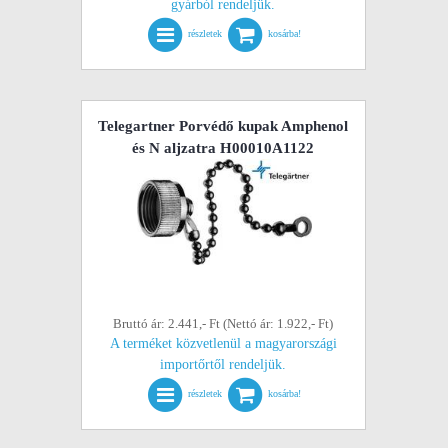
gyárból rendeljük.
részletek
kosárba!
Telegartner Porvédő kupak Amphenol
és N aljzatra H00010A1122
Bruttó ár: 2.441,- Ft (Nettó ár: 1.922,- Ft)
A terméket közvetlenül a magyarországi
importőrtől rendeljük.
részletek
kosárba!