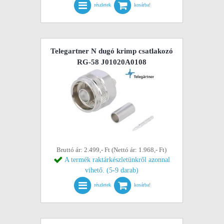
részletek
kosárba!
Telegartner N dugó krimp csatlakozó
RG-58 J01020A0108
Bruttó ár: 2.499,- Ft (Nettó ár: 1.968,- Ft)
A termék raktárkészletünkről azonnal
vihető. (5-9 darab)
részletek
kosárba!