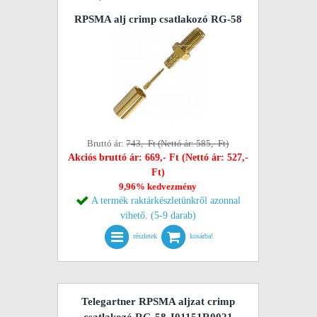
RPSMA alj crimp csatlakozó RG-58
Bruttó ár:
743,- Ft (Nettó ár: 585,- Ft)
Akciós bruttó ár: 669,- Ft (Nettó ár: 527,-
Ft)
9,96% kedvezmény
A termék raktárkészletünkről azonnal
vihető. (5-9 darab)
részletek
kosárba!
Telegartner RPSMA aljzat crimp