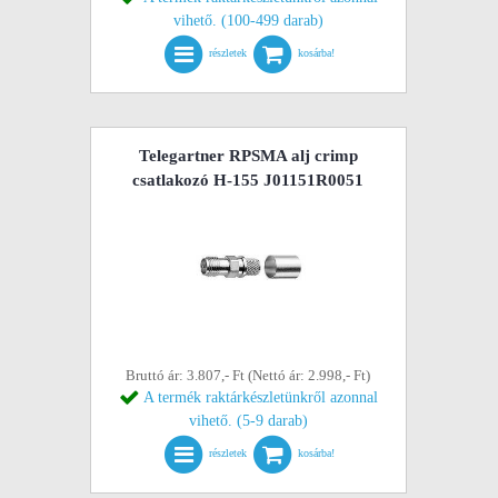
vihető. (100-499 darab)
részletek
kosárba!
Telegartner RPSMA alj crimp
csatlakozó H-155 J01151R0051
Bruttó ár: 3.807,- Ft (Nettó ár: 2.998,- Ft)
A termék raktárkészletünkről azonnal
vihető. (5-9 darab)
részletek
kosárba!