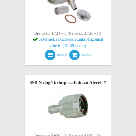
Bruttó ár: 4.724,- Ft (Nettó ár: 3.720,- Ft)
A termék raktárkészletünkről azonnal
vihető. (10-49 darab)
részletek
kosárba!
SSB N dugó krimp csatlakozó Aircell 7
Bruttó ár: 2.629,- Ft (Nettó ár: 2.070,- Ft)