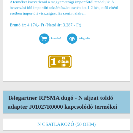
A terméket közvetlenül a magyarországi importőrtől rendeljük. A
beszerzési idő importőri raktárkészlet esetén kb. 1-2 hét, ettől eltérő
esetben importőri visszaigazolás szerint alakul.
Bruttó ár: 4.174,- Ft (Nettó ár: 3.287,- Ft)
kosárba!
árfigyelés
Telegartner RPSMA dugó - N aljzat toldó
adapter J01027R0000 kapcsolódó termékei
N CSATLAKOZÓ (50 OHM)