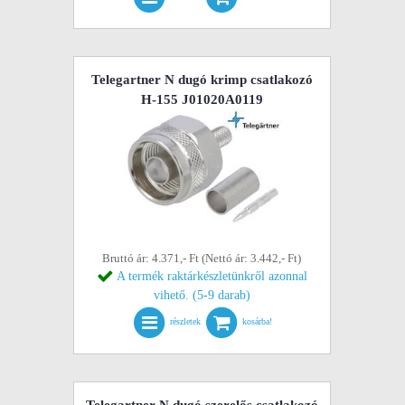
Telegartner N dugó krimp csatlakozó
H-155 J01020A0119
Bruttó ár: 4.371,- Ft (Nettó ár: 3.442,- Ft)
A termék raktárkészletünkről azonnal
vihető. (5-9 darab)
részletek
kosárba!