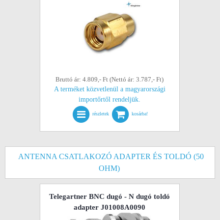
Bruttó ár: 4.809,- Ft (Nettó ár: 3.787,- Ft)
A terméket közvetlenül a magyarországi
importőrtől rendeljük.
részletek
kosárba!
ANTENNA CSATLAKOZÓ ADAPTER ÉS TOLDÓ (50
OHM)
Telegartner BNC dugó - N dugó toldó
adapter J01008A0090