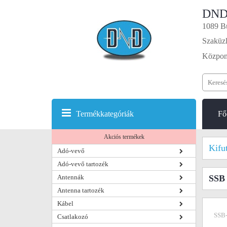
DND
1089 Bu
Szaküzl
Központ
Termékkategóriák
Fő
Akciós termékek
Kifu
Adó-vevő
Adó-vevő tartozék
Antennák
SSB 
Antenna tartozék
Kábel
SSB
Csatlakozó