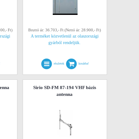
00,- Ft)
Bruttó ár: 36.703,- Ft (Nettó ár: 28.900,- Ft)
rszági
A terméket közvetlenül az olaszországi
gyárból rendeljük.
!
részletek
kosárba!
tenna
Sirio SD-FM 87-194 VHF bázis
antenna