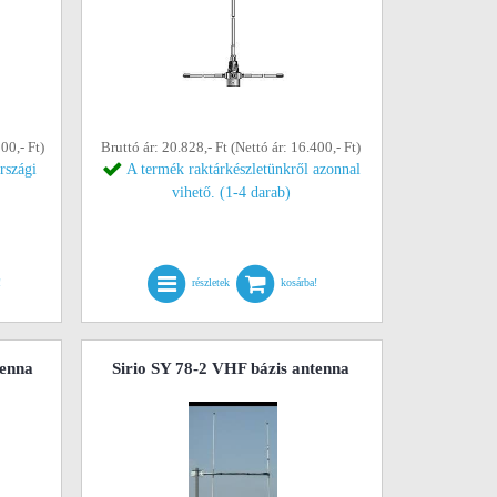
00,- Ft)
Bruttó ár: 20.828,- Ft (Nettó ár: 16.400,- Ft)
rszági
A termék raktárkészletünkről azonnal
vihető. (1-4 darab)
!
részletek
kosárba!
tenna
Sirio SY 78-2 VHF bázis antenna