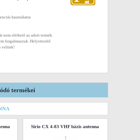
enciás használatra
r nem elérhető az adott termék
em forgalmazzuk. Helyettesítő
a velünk!
lódó termékei
ENNA
tenna
Sirio CX 4-83 VHF bázis antenna