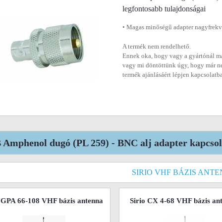
legfontosabb tulajdonságai
• Magas minőségű adapter nagyfrekv
A termék nem rendelhető.
Ennek oka, hogy vagy a gyártónál má
vagy mi döntöttünk úgy, hogy már n
termék ajánlásáért lépjen kapcsolatb
 Amphenol dugó (PL 259) - BNC alj adapter kapcso
SIRIO VHF BÁZIS ANT
o GPA 66-108 VHF bázis antenna
Sirio CX 4-68 VHF bázis an