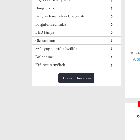
Hangjelzés
Fény és hangjelzés kiegészítő
Forgalomtechnika
LED lámpa
Okosotthon
Szúnyogriasztó készülék
Brutt
Bolhapiac
A t
Kifutott termékek
Hírlevél feliratkozás
S