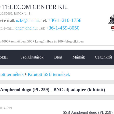
 TELECOM CENTER Kft.
dapest, Elnök u. 1.
+36-1-210-1758
et e-mail:
uzlet@dnd.hu
;
Tel:
+36-1-459-8050
i e-mail:
dnd@dnd.hu
;
Tel:
oldal
Szolgáltatások
Blog
Márkák
Cégünkről
tott termékek
Kifutott SSB termékek
Amphenol dugó (PL 259) - BNC alj adapter
(kifutott)
-014-999
SSB Amphenol dugó (PL 259) -