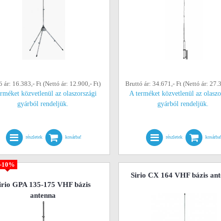
ó ár: 16.383,- Ft (Nettó ár: 12.900,- Ft)
Bruttó ár: 34.671,- Ft (Nettó ár: 27.3
erméket közvetlenül az olaszországi
A terméket közvetlenül az olaszo
gyárból rendeljük.
gyárból rendeljük.
részletek
kosárba!
részletek
kosárba
-10%
Sirio CX 164 VHF bázis an
irio GPA 135-175 VHF bázis
antenna