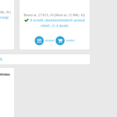
00,- Ft)
Bruttó ár: 27.813,- Ft (Nettó ár: 21.900,- Ft)
rszági
A termék raktárkészletünkről azonnal
vihető. (1-4 darab)
!
részletek
kosárba!
NA
ntenna