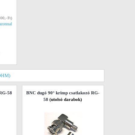
00,- Ft)
azonnal
!
OHM)
 RG-58
BNC dugó 90° krimp csatlakozó RG-
58
(utolsó darabok)