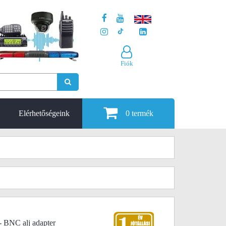
Fiók
Elérhetőségeink
0
termék
 BNC alj adapter