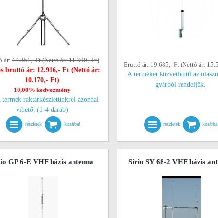
ó ár:
14.351,- Ft (Nettó ár: 11.300,- Ft)
Bruttó ár: 19.685,- Ft (Nettó ár: 15.5
s bruttó ár: 12.916,- Ft (Nettó ár:
A terméket közvetlenül az olaszo
10.170,- Ft)
gyárból rendeljük.
10,00% kedvezmény
 termék raktárkészletünkről azonnal
vihető. (1-4 darab)
részletek
kosárba!
részletek
kosárba
rio GP 6-E VHF bázis antenna
Sirio SY 68-2 VHF bázis an