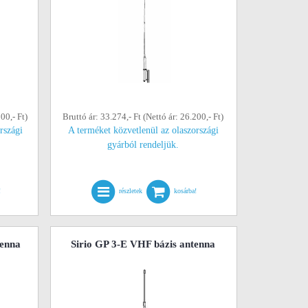
00,- Ft)
Bruttó ár: 33.274,- Ft (Nettó ár: 26.200,- Ft)
rszági
A terméket közvetlenül az olaszországi
gyárból rendeljük.
!
részletek
kosárba!
tenna
Sirio GP 3-E VHF bázis antenna