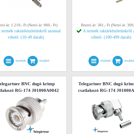
ttó ár: 1.219,- Ft (Nettó ár: 960,- Ft)
Bruttó ár: 381,- Ft (Nettó ár: 300,
 termék raktárkészletünkről azonnal
A termék raktárkészletünkről 
vihető. (10-49 darab)
vihető. (100-499 darab)
részletek
kosárba!
részletek
kosárba
elegartner BNC dugó krimp
Telegartner BNC dugó krim
tlakozó RG-174 J01000A0042
csatlakozó RG-174 J01000