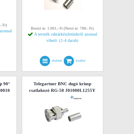
- Ft)
Bruttó ár: 1.001,- Ft (Nettó ár: 788,- Ft)
azonnal
A termék raktárkészletünkről azonnal
vihető. (1-4 darab)
!
részletek
kosárba!
p 90°
Telegartner BNC dugó krimp
A0010
csatlakozó RG-58 J01000L1255Y