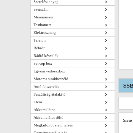
Szerelési anyag
Szerszám
Mérőműszer
Testkamera
Elektroszmog
Telefon
Bébiőr
Rádió készülék
Set-top box
Egyéni védőeszköz
Motoros sisakbeszélő
SSB
Autó felszerelés
Feszültség átalakító
Elem
Akkumulátor
Akkumulátor töltő
Siri
Megkülönböztető jelzés
Figyelmeztető jelzés