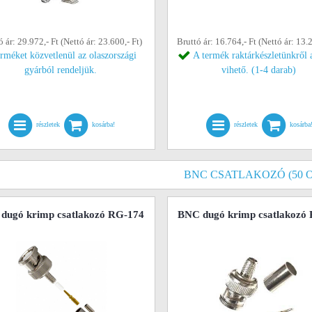
ó ár: 29.972,- Ft (Nettó ár: 23.600,- Ft)
Bruttó ár: 16.764,- Ft (Nettó ár: 13.2
erméket közvetlenül az olaszországi
A termék raktárkészletünkről 
gyárból rendeljük.
vihető. (1-4 darab)
részletek
kosárba!
részletek
kosárba
BNC CSATLAKOZÓ (50 
dugó krimp csatlakozó RG-174
BNC dugó krimp csatlakozó