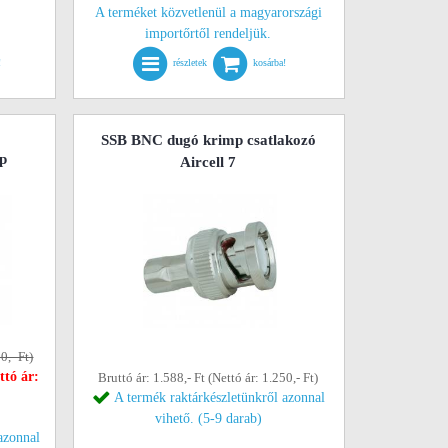
A terméket közvetlenül a magyarországi
importőrtől rendeljük.
!
részletek
kosárba!
SSB BNC dugó krimp csatlakozó
p
Aircell 7
0,- Ft)
ttó ár:
Bruttó ár: 1.588,- Ft (Nettó ár: 1.250,- Ft)
A termék raktárkészletünkről azonnal
vihető. (5-9 darab)
azonnal