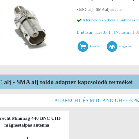
• BNC alj - SMA alj adapter
A termék raktárkészletünkről azon
Bruttó ár: 1.270,- Ft (Nettó ár: 1.0
kosárba!
árfigyelés
 alj - SMA alj toldó adapter kapcsolódó termékei
ALBRECHT ÉS MIDLAND UHF GÉP
brecht Minimag 440 BNC UHF
mágnestalpas antenna