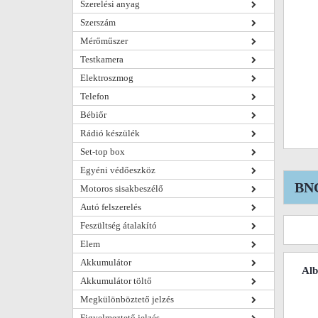
Szerelési anyag
Szerszám
Mérőműszer
Testkamera
Elektroszmog
Telefon
Bébiőr
Rádió készülék
Set-top box
Egyéni védőeszköz
BNC
Motoros sisakbeszélő
Autó felszerelés
Feszültség átalakító
Elem
Akkumulátor
Al
Akkumulátor töltő
Megkülönböztető jelzés
Figyelmeztető jelzés