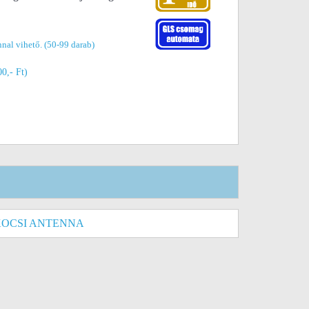
nal vihető. (50-99 darab)
00,- Ft)
KOCSI ANTENNA