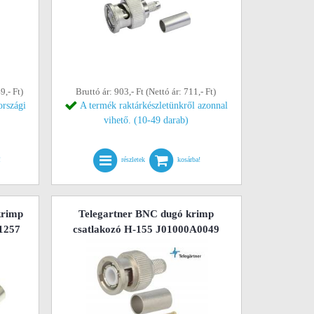
9,- Ft)
Bruttó ár: 903,- Ft (Nettó ár: 711,- Ft)
országi
A termék raktárkészletünkről azonnal
vihető. (10-49 darab)
!
részletek
kosárba!
krimp
Telegartner BNC dugó krimp
1257
csatlakozó H-155 J01000A0049