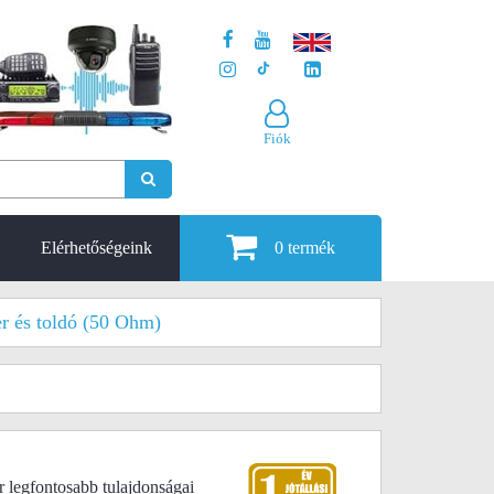
Fiók
Elérhetőségeink
0
termék
er és toldó (50 Ohm)
r legfontosabb tulajdonságai