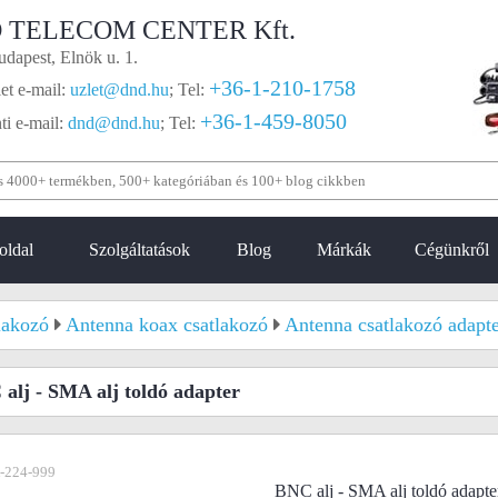
 TELECOM CENTER Kft.
dapest, Elnök u. 1.
+36-1-210-1758
et e-mail:
uzlet@dnd.hu
;
Tel:
+36-1-459-8050
i e-mail:
dnd@dnd.hu
;
Tel:
oldal
Szolgáltatások
Blog
Márkák
Cégünkről
lakozó
Antenna koax csatlakozó
Antenna csatlakozó adapt
alj - SMA alj toldó adapter
-224-999
BNC alj - SMA alj toldó adapte