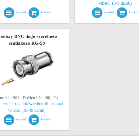
vihető. (5-9 darab)
részletek
kosárba!
részletek
kosárba
oobay BNC dugó szerelhető
csatlakozó RG-58
uttó ár: 508,- Ft (Nettó ár: 400,- Ft)
 termék raktárkészletünkről azonnal
vihető. (10-49 darab)
részletek
kosárba!