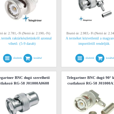
tó ár: 2.781,- Ft (Nettó ár: 2.190,- Ft)
Bruttó ár: 2.983,- Ft (Nettó ár: 2.34
 termék raktárkészletünkről azonnal
A terméket közvetlenül a magyar
vihető. (5-9 darab)
importőrtől rendeljük.
részletek
kosárba!
részletek
kosárba
egartner BNC dugó szerelhető
Telegartner BNC dugó 90° 
atlakozó RG-58 J01000A0608
csatlakozó RG-58 J01000A