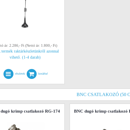
tó ár: 2.286,- Ft (Nettó ár: 1.800,- Ft)
 termék raktárkészletünkről azonnal
vihető. (1-4 darab)
részletek
kosárba!
BNC CSATLAKOZÓ (50 
dugó krimp csatlakozó RG-174
BNC dugó krimp csatlakozó