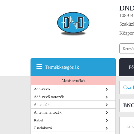
DND
1089 Bu
Szaküzl
Központ
Termékkategóriák
Fő
Akciós termékek
Csat
Adó-vevő
Adó-vevő tartozék
Antennák
BNC 
Antenna tartozék
Kábel
ALA
Csatlakozó