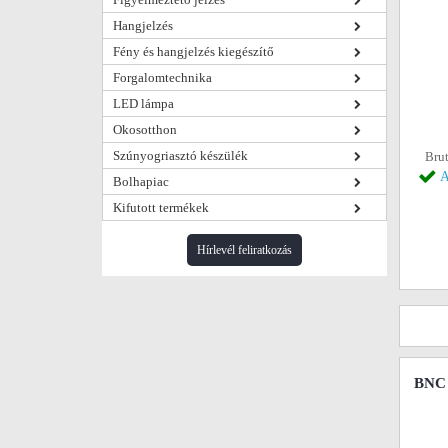
Hangjelzés
Fény és hangjelzés kiegészítő
Forgalomtechnika
LED lámpa
Okosotthon
Szúnyogriasztó készülék
Brut
A
Bolhapiac
Kifutott termékek
Hírlevél feliratkozás
BNC 