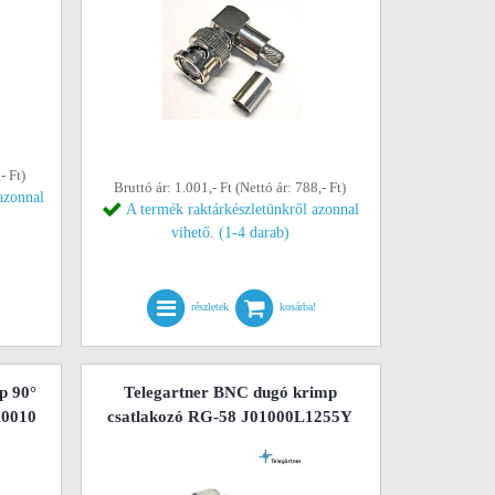
- Ft)
Bruttó ár: 1.001,- Ft (Nettó ár: 788,- Ft)
azonnal
A termék raktárkészletünkről azonnal
vihető. (1-4 darab)
!
részletek
kosárba!
p 90°
Telegartner BNC dugó krimp
A0010
csatlakozó RG-58 J01000L1255Y