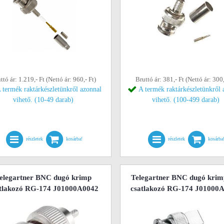
ttó ár: 1.219,- Ft (Nettó ár: 960,- Ft)
Bruttó ár: 381,- Ft (Nettó ár: 300,
 termék raktárkészletünkről azonnal
A termék raktárkészletünkről 
vihető. (10-49 darab)
vihető. (100-499 darab)
részletek
kosárba!
részletek
kosárba
elegartner BNC dugó krimp
Telegartner BNC dugó krim
tlakozó RG-174 J01000A0042
csatlakozó RG-174 J01000