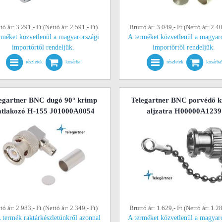
tó ár: 3.291,- Ft (Nettó ár: 2.591,- Ft)
Bruttó ár: 3.049,- Ft (Nettó ár: 2.40
rméket közvetlenül a magyarországi
A terméket közvetlenül a magyar
importőrtől rendeljük.
importőrtől rendeljük.
részletek
kosárba!
részletek
kosárba
egartner BNC dugó 90° krimp
Telegartner BNC porvédő 
atlakozó H-155 J01000A0054
aljzatra H00000A1239
tó ár: 2.983,- Ft (Nettó ár: 2.349,- Ft)
Bruttó ár: 1.629,- Ft (Nettó ár: 1.28
 termék raktárkészletünkről azonnal
A terméket közvetlenül a magyar