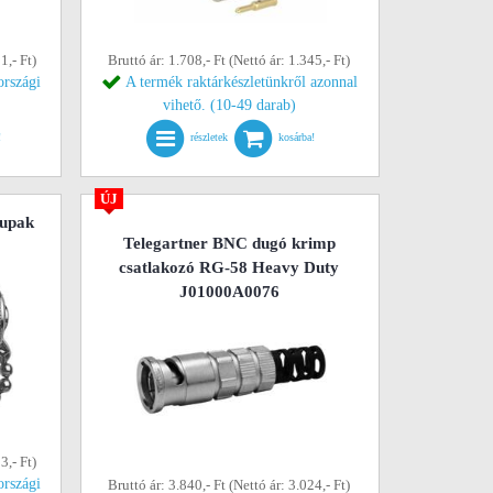
1,- Ft)
Bruttó ár: 1.708,- Ft (Nettó ár: 1.345,- Ft)
országi
A termék raktárkészletünkről azonnal
vihető. (10-49 darab)
!
részletek
kosárba!
ÚJ
kupak
Telegartner BNC dugó krimp
csatlakozó RG-58 Heavy Duty
J01000A0076
3,- Ft)
országi
Bruttó ár: 3.840,- Ft (Nettó ár: 3.024,- Ft)