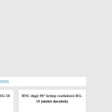
OHM)
 RG-58
BNC dugó 90° krimp csatlakozó RG-
58
(utolsó darabok)