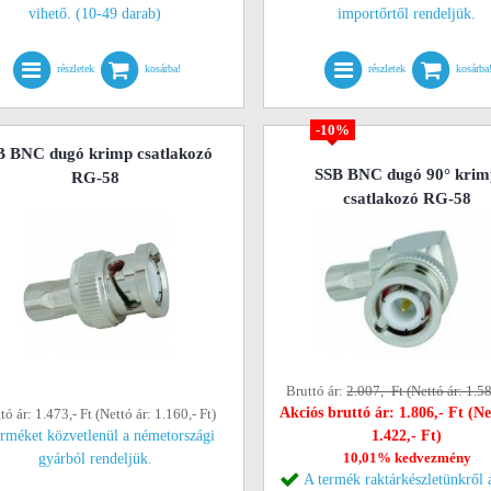
vihető. (10-49 darab)
importőrtől rendeljük.
részletek
kosárba!
részletek
kosárba
-10%
B BNC dugó krimp csatlakozó
SSB BNC dugó 90° krim
RG-58
csatlakozó RG-58
Bruttó ár:
2.007,- Ft (Nettó ár: 1.58
Akciós bruttó ár: 1.806,- Ft (Ne
tó ár: 1.473,- Ft (Nettó ár: 1.160,- Ft)
erméket közvetlenül a németországi
1.422,- Ft)
10,01% kedvezmény
gyárból rendeljük.
A termék raktárkészletünkről 