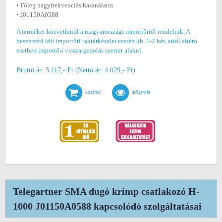
• Főleg nagyfrekvenciás használatra
• J01150A0588
A terméket közvetlenül a magyarországi importőrtől rendeljük. A
beszerzési idő importőri raktárkészlet esetén kb. 1-2 hét, ettől eltérő
esetben importőri visszaigazolás szerint alakul.
Bruttó ár: 5.117,- Ft (Nettó ár: 4.029,- Ft)
kosárba!
árfigyelés
Telegartner SMA dugó krimp csatlakozó H-
1000 J01150A0588 kapcsolódó szolgáltatásai