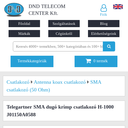
DND TELECOM
CENTER Kft.
Fiók
Főoldal
Szolgáltatások
Blog
Márkák
Cégünkről
Elérhetőségeink
Termékkategóriák
0
termék
Csatlakozó
Antenna koax csatlakozó
SMA
csatlakozó (50 Ohm)
Telegartner SMA dugó krimp csatlakozó H-1000
J01150A0588