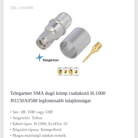
TEL-110-999
Telegartner SMA dugó krimp csatlakozó H-1000
J01150A0588 legfontosabb tulajdonságai
• Sáv: HF, VHF vagy UHF
• Szigetelés: Teflon
• Kábel típus: H-1000, EcoFlex 10
• Rögzítés típusa: Krimpelhető
• Magas minőségű márkás termék