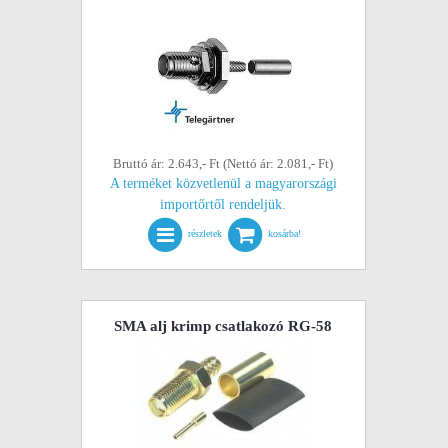
Bruttó ár: 2.643,- Ft (Nettó ár: 2.081,- Ft)
A terméket közvetlenül a magyarországi
importőrtől rendeljük.
részletek
kosárba!
SMA alj krimp csatlakozó RG-58