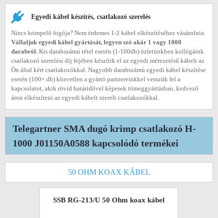
Egyedi kábel készítés, csatlakozó szerelés
Nincs krimpelő fogója? Nem érdemes 1-2 kábel elkészítéséhez vásárolnia.
Vállaljuk egyedi kábel gyártását, legyen szó akár 1 vagy 1000
darabról.
Kis darabszámú tétel esetén (1-100db) üzletünkben kollégáink
csatlakozó szerelési díj fejében készítik el az egyedi mérezetésű kábelt az
Ön által kért csatlakozókkal. Nagyobb darabszámú egyedi kábel készítése
esetén (100+ db) közvetlen a gyártó partnereinkkel vesszük fel a
kapcsolatot, akik rövid határidővel képesek tömeggyártásban, kedvező
áron elkészíteni az egyedi kábelt szerelt csatlakozókkal.
Telegartner SMA dugó krimp csatlakozó H-
1000 J01150A0588 kapcsolódó termékei
50 OHM KOAX KÁBEL
SSB RG-213/U 50 Ohm koax kábel