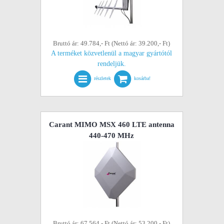
Bruttó ár: 49.784,- Ft (Nettó ár: 39.200,- Ft)
A terméket közvetlenül a magyar gyártótól
rendeljük.
részletek
kosárba!
Carant MIMO MSX 460 LTE antenna
440-470 MHz
Bruttó ár: 67.564,- Ft (Nettó ár: 53.200,- Ft)