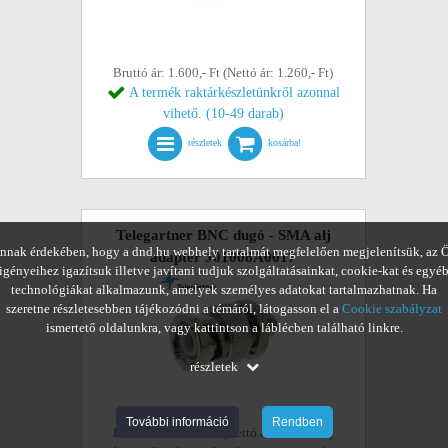
Bruttó ár: 1.600,- Ft (Nettó ár: 1.260,- Ft)
A termék raktárkészletünkről azonnal
vihető. (10-49 darab)
részletek
kosárba!
Telegartner BNC dugó - SMA alj
nnak érdekében, hogy a dnd.hu webhely tartalmát megfelelően megjelenítsük, az 
adapter J01008A0017
igényeihez igazítsuk illetve javítani tudjuk szolgáltatásainkat, cookie-kat és egyé
technológiákat alkalmazunk, amelyek személyes adatokat tartalmazhatnak. Ha
szeretne részletesebben tájékozódni a témáról, látogasson el a
Cookie szabályzat
ismertető oldalunkra, vagy kattintson a láblécben található linkre.
részletek
További információ
Rendben
Bruttó ár: 4.096,- Ft (Nettó ár: 3.225,- Ft)