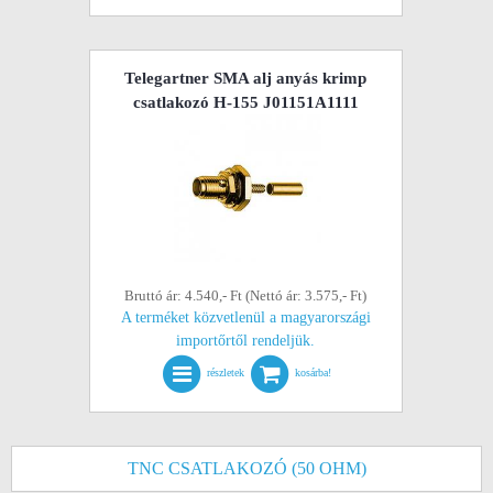
Telegartner SMA alj anyás krimp
csatlakozó H-155 J01151A1111
Bruttó ár: 4.540,- Ft (Nettó ár: 3.575,- Ft)
A terméket közvetlenül a magyarországi
importőrtől rendeljük.
részletek
kosárba!
TNC CSATLAKOZÓ (50 OHM)