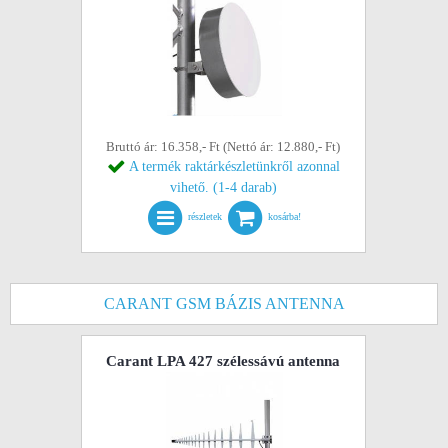
Bruttó ár: 16.358,- Ft (Nettó ár: 12.880,- Ft)
A termék raktárkészletünkről azonnal
vihető. (1-4 darab)
részletek
kosárba!
CARANT GSM BÁZIS ANTENNA
Carant LPA 427 szélessávú antenna