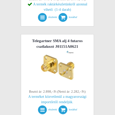
A termék raktárkészletünkről azonnal
vihető. (1-4 darab)
részletek
kosárba!
Telegartner SMA alj 4 futaros
csatlakozó J01151A0621
Bruttó ár: 2.898,- Ft (Nettó ár: 2.282,- Ft)
A terméket közvetlenül a magyarországi
importőrtől rendeljük.
részletek
kosárba!