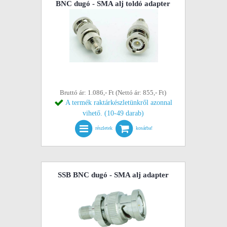
BNC dugó - SMA alj toldó adapter
Bruttó ár: 1.086,- Ft (Nettó ár: 855,- Ft)
A termék raktárkészletünkről azonnal
vihető. (10-49 darab)
részletek
kosárba!
SSB BNC dugó - SMA alj adapter