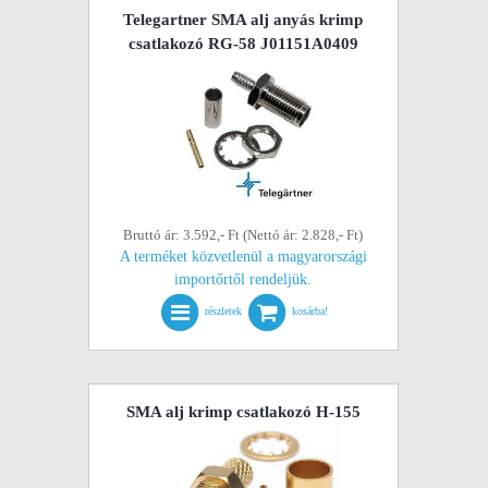
Telegartner SMA alj anyás krimp
csatlakozó RG-58 J01151A0409
Bruttó ár: 3.592,- Ft (Nettó ár: 2.828,- Ft)
A terméket közvetlenül a magyarországi
importőrtől rendeljük.
részletek
kosárba!
SMA alj krimp csatlakozó H-155