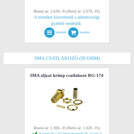
Bruttó ár: 2.629,- Ft (Nettó ár: 2.070,- Ft)
A terméket közvetlenül a németországi
gyárból rendeljük.
részletek
kosárba!
SMA CSATLAKOZÓ (50 OHM)
SMA aljzat krimp csatlakozó RG-174
Bruttó ár: 1.306,- Ft (Nettó ár: 1.028,- Ft)
A termék raktárkészletünkről azonnal