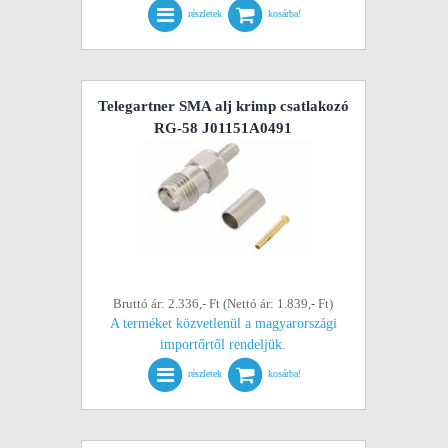
részletek
kosárba!
Telegartner SMA alj krimp csatlakozó
RG-58 J01151A0491
Bruttó ár: 2.336,- Ft (Nettó ár: 1.839,- Ft)
A terméket közvetlenül a magyarországi
importőrtől rendeljük.
részletek
kosárba!