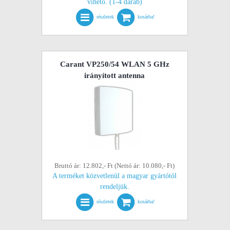
vihető. (1-4 darab)
részletek
kosárba!
Carant VP250/54 WLAN 5 GHz
irányított antenna
Bruttó ár: 12.802,- Ft (Nettó ár: 10.080,- Ft)
A terméket közvetlenül a magyar gyártótól
rendeljük.
részletek
kosárba!