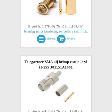
Bruttó ár: 1.478,- Ft (Nettó ár: 1.164,- Ft)
Jelenleg nincs készleten, rendelésre szállítjuk.
részletek
kosárba!
Telegartner SMA alj krimp csatlakozó
H-155 J01151A1061
Bruttó ár: 4.417,- Ft (Nettó ár: 3.478,- Ft)