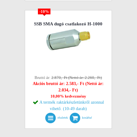
-10%
SSB SMA dugó csatlakozó H-1000
Bruttó ár:
2.870,- Ft (Nettó ár: 2.260,- Ft)
Akciós bruttó ár: 2.583,- Ft (Nettó ár:
2.034,- Ft)
10,00% kedvezmény
A termék raktárkészletünkről azonnal
vihető. (10-49 darab)
részletek
kosárba!