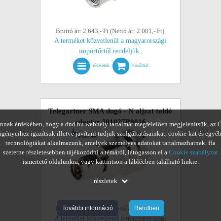
Bruttó ár: 2.643,- Ft (Nettó ár: 2.081,- Ft)
A terméket közvetlenül a magyarországi
importőrtől rendeljük.
részletek
kosárba!
Telegartner SMA dugó - N aljzat toldó
adapter J01027B0016
nnak érdekében, hogy a dnd.hu webhely tartalmát megfelelően megjelenítsük, az 
igényeihez igazítsuk illetve javítani tudjuk szolgáltatásainkat, cookie-kat és egyé
technológiákat alkalmazunk, amelyek személyes adatokat tartalmazhatnak. Ha
szeretne részletesebben tájékozódni a témáról, látogasson el a
Cookie szabályzat
ismertető oldalunkra, vagy kattintson a láblécben található linkre.
részletek
Bruttó ár: 6.765,- Ft (Nettó ár: 5.327,- Ft)
További információ
Rendben
A terméket közvetlenül a magyarországi