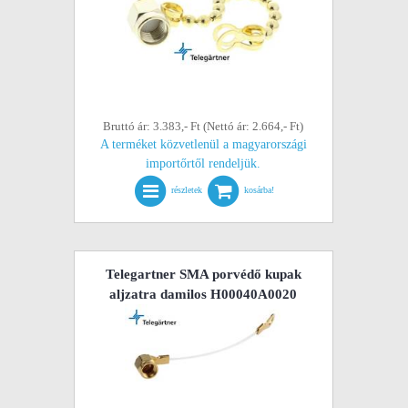
Bruttó ár: 3.383,- Ft (Nettó ár: 2.664,- Ft)
A terméket közvetlenül a magyarországi
importőrtől rendeljük.
részletek
kosárba!
Telegartner SMA porvédő kupak
aljzatra damilos H00040A0020