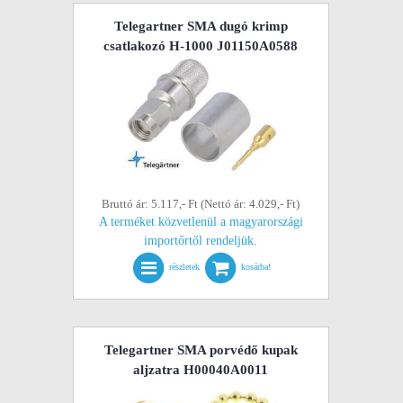
Telegartner SMA dugó krimp
csatlakozó H-1000 J01150A0588
Bruttó ár: 5.117,- Ft (Nettó ár: 4.029,- Ft)
A terméket közvetlenül a magyarországi
importőrtől rendeljük.
részletek
kosárba!
Telegartner SMA porvédő kupak
aljzatra H00040A0011