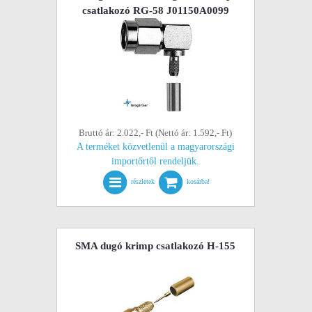
csatlakozó RG-58 J01150A0099
Bruttó ár: 2.022,- Ft (Nettó ár: 1.592,- Ft)
A terméket közvetlenül a magyarországi
importőrtől rendeljük.
részletek
kosárba!
SMA dugó krimp csatlakozó H-155