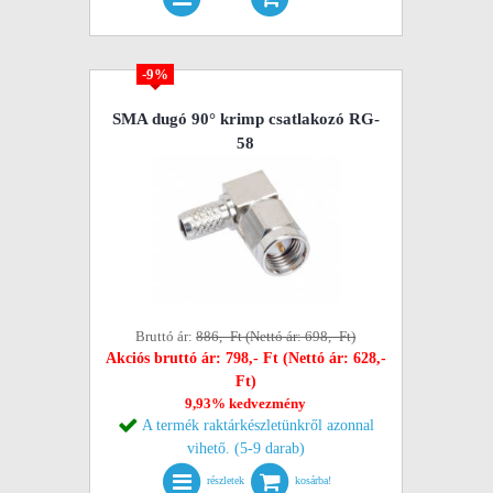
-9%
SMA dugó 90° krimp csatlakozó RG-
58
Bruttó ár:
886,- Ft (Nettó ár: 698,- Ft)
Akciós bruttó ár: 798,- Ft (Nettó ár: 628,-
Ft)
9,93% kedvezmény
A termék raktárkészletünkről azonnal
vihető. (5-9 darab)
részletek
kosárba!