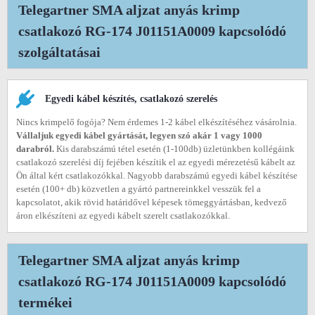
Telegartner SMA aljzat anyás krimp
csatlakozó RG-174 J01151A0009 kapcsolódó
szolgáltatásai
Egyedi kábel készítés, csatlakozó szerelés
Nincs krimpelő fogója? Nem érdemes 1-2 kábel elkészítéséhez vásárolnia.
Vállaljuk egyedi kábel gyártását, legyen szó akár 1 vagy 1000
darabról.
Kis darabszámú tétel esetén (1-100db) üzletünkben kollégáink
csatlakozó szerelési díj fejében készítik el az egyedi mérezetésű kábelt az
Ön által kért csatlakozókkal. Nagyobb darabszámú egyedi kábel készítése
esetén (100+ db) közvetlen a gyártó partnereinkkel vesszük fel a
kapcsolatot, akik rövid határidővel képesek tömeggyártásban, kedvező
áron elkészíteni az egyedi kábelt szerelt csatlakozókkal.
Telegartner SMA aljzat anyás krimp
csatlakozó RG-174 J01151A0009 kapcsolódó
termékei