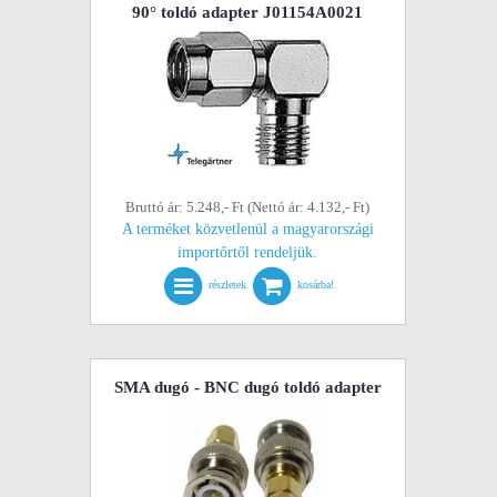
90° toldó adapter J01154A0021
Bruttó ár: 5.248,- Ft (Nettó ár: 4.132,- Ft)
A terméket közvetlenül a magyarországi
importőrtől rendeljük.
részletek
kosárba!
SMA dugó - BNC dugó toldó adapter