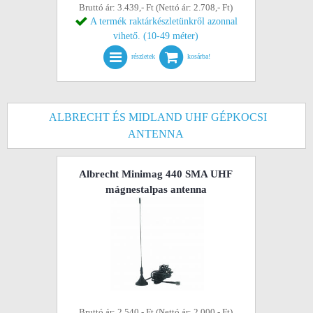
Bruttó ár: 3.439,- Ft (Nettó ár: 2.708,- Ft)
A termék raktárkészletünkről azonnal
vihető. (10-49 méter)
részletek
kosárba!
ALBRECHT ÉS MIDLAND UHF GÉPKOCSI
ANTENNA
Albrecht Minimag 440 SMA UHF
mágnestalpas antenna
Bruttó ár: 2.540,- Ft (Nettó ár: 2.000,- Ft)