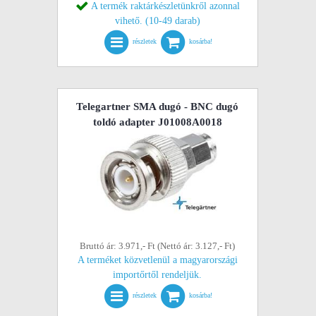
A termék raktárkészletünkről azonnal
vihető. (10-49 darab)
részletek
kosárba!
Telegartner SMA dugó - BNC dugó
toldó adapter J01008A0018
Bruttó ár: 3.971,- Ft (Nettó ár: 3.127,- Ft)
A terméket közvetlenül a magyarországi
importőrtől rendeljük.
részletek
kosárba!