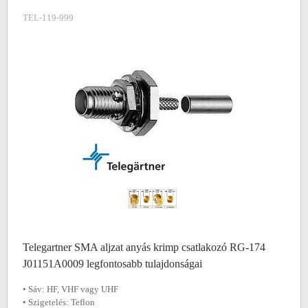
TEL-119-999
Telegartner SMA aljzat anyás krimp csatlakozó RG-174
J01151A0009 legfontosabb tulajdonságai
• Sáv: HF, VHF vagy UHF
• Szigetelés: Teflon