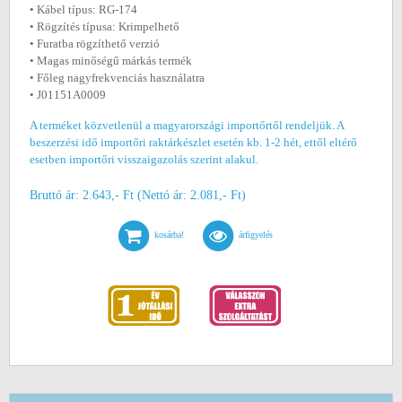
• Kábel típus: RG-174
• Rögzítés típusa: Krimpelhető
• Furatba rögzíthető verzió
• Magas minőségű márkás termék
• Főleg nagyfrekvenciás használatra
• J01151A0009
A terméket közvetlenül a magyarországi importőrtől rendeljük. A
beszerzési idő importőri raktárkészlet esetén kb. 1-2 hét, ettől eltérő
esetben importőri visszaigazolás szerint alakul.
Bruttó ár: 2.643,- Ft (Nettó ár: 2.081,- Ft)
kosárba!
árfigyelés