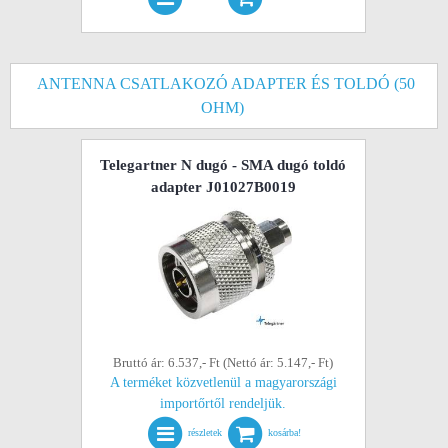
ANTENNA CSATLAKOZÓ ADAPTER ÉS TOLDÓ (50
OHM)
Telegartner N dugó - SMA dugó toldó
adapter J01027B0019
Bruttó ár: 6.537,- Ft (Nettó ár: 5.147,- Ft)
A terméket közvetlenül a magyarországi
importőrtől rendeljük.
részletek
kosárba!