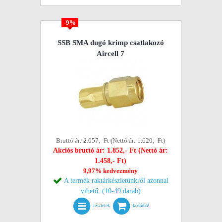
-9%
SSB SMA dugó krimp csatlakozó
Aircell 7
Bruttó ár:
2.057,- Ft (Nettó ár: 1.620,- Ft)
Akciós bruttó ár: 1.852,- Ft (Nettó ár:
1.458,- Ft)
9,97% kedvezmény
A termék raktárkészletünkről azonnal
vihető. (10-49 darab)
részletek
kosárba!