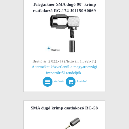
Telegartner SMA dugó 90° krimp
csatlakozó RG-174 J01150A0069
Bruttó ár: 2.022,- Ft (Nettó ár: 1.592,- Ft)
A terméket közvetlenül a magyarországi
importőrtől rendeljük.
részletek
kosárba!
SMA dugó krimp csatlakozó RG-58