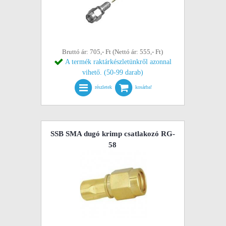
Bruttó ár: 705,- Ft (Nettó ár: 555,- Ft)
A termék raktárkészletünkről azonnal
vihető. (50-99 darab)
részletek
kosárba!
SSB SMA dugó krimp csatlakozó RG-
58