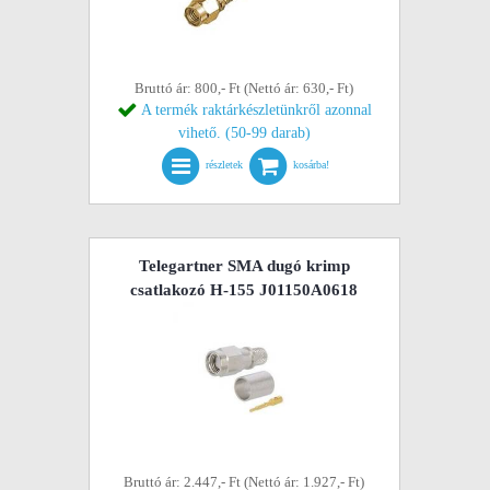
Bruttó ár: 800,- Ft (Nettó ár: 630,- Ft)
A termék raktárkészletünkről azonnal
vihető. (50-99 darab)
részletek
kosárba!
Telegartner SMA dugó krimp
csatlakozó H-155 J01150A0618
Bruttó ár: 2.447,- Ft (Nettó ár: 1.927,- Ft)