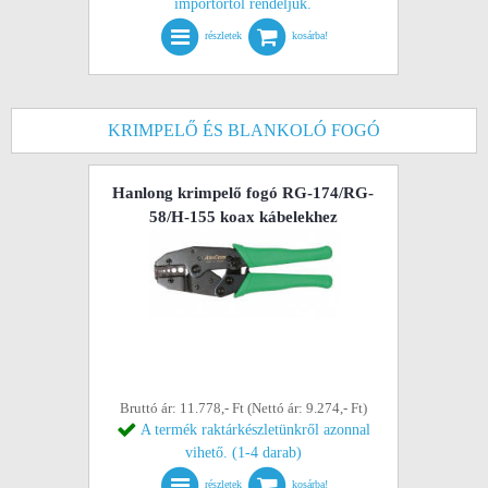
importőrtől rendeljük.
részletek
kosárba!
KRIMPELŐ ÉS BLANKOLÓ FOGÓ
Hanlong krimpelő fogó RG-174/RG-
58/H-155 koax kábelekhez
Bruttó ár: 11.778,- Ft (Nettó ár: 9.274,- Ft)
A termék raktárkészletünkről azonnal
vihető. (1-4 darab)
részletek
kosárba!