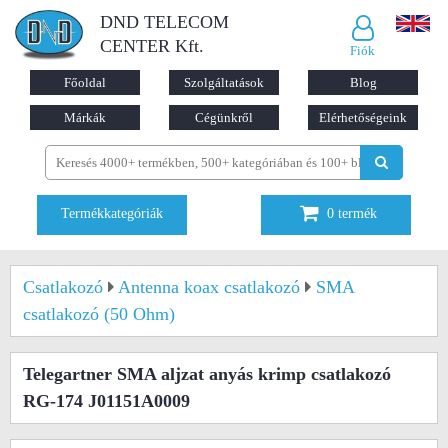
DND TELECOM
CENTER Kft.
Fiók
Főoldal
Szolgáltatások
Blog
Márkák
Cégünkről
Elérhetőségeink
Termékkategóriák
0
termék
Csatlakozó
Antenna koax csatlakozó
SMA
csatlakozó (50 Ohm)
Telegartner SMA aljzat anyás krimp csatlakozó
RG-174 J01151A0009