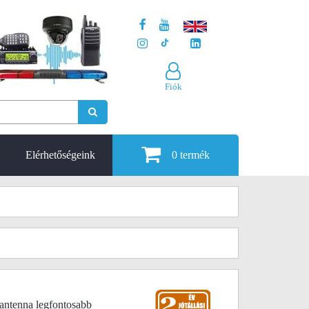
Fiók
Elérhetőségeink
0
termék
antenna legfontosabb