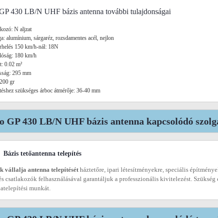
 GP 430 LB/N UHF bázis antenna további tulajdonságai
akozó: N aljzat
a: alumínium, sárgaréz, rozsdamentes acél, nejlon
erhelés 150 km/h-nál: 18N
llóság: 180 km/h
et: 0.02 m²
sság: 295 mm
 200 gr
téshez szükséges árboc átmérője: 36-40 mm
io GP 430 LB/N UHF bázis antenna kapcsolódó szolgá
Bázis tetőantenna telepítés
 vállalja antenna telepítését
háztetőre, ipari létesítményekre, speciális építménye
és csatlakozók felhasználásával garantáljuk a professzionális kivitelezést. Szükség
atelepítési munkát.