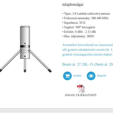
tulajdonságai
• Típus: 1/4 Lambda szélessávú antenna
• Frekvencia tartomány: 380-480 MHz
• Impedancia: 50 Ω
• Sugárzó: 360º körsugárzó
• Erősítés: 0 dBd – 2.15 dBi
• Max. teljesítmény: 300W
A terméket közvetlenül az olaszorszá
idő gyártói raktárkészlet esetén kb. 1
gyártói visszaigazolás szerint alakul.
Bruttó ár: 37.338,- Ft (Nettó ár: 29
kosárba!
árfigyelés
ANGOL TÁJÉKOZTATÓ