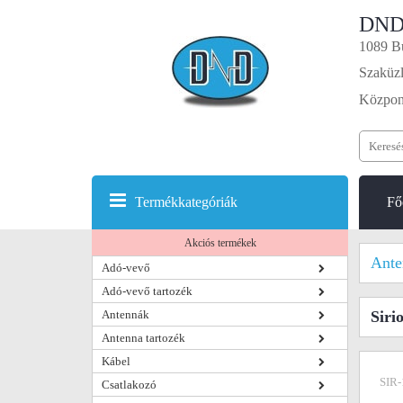
DND
1089 Bu
Szaküzl
Központ
Termékkategóriák
Fő
Akciós termékek
Ante
Adó-vevő
Adó-vevő tartozék
Antennák
Siri
Antenna tartozék
Kábel
SIR-
Csatlakozó