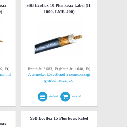
koax
SSB Ecoflex 10 Plus koax kábel (H-
0)
1000, LMR-400)
0,- Ft)
Bruttó ár: 2.083,- Ft (Nettó ár: 1.640,- Ft)
azonnal
A terméket közvetlenül a németországi
gyárból rendeljük.
!
részletek
kosárba!
SSB Ecoflex 15 Plus koax kábel
koax