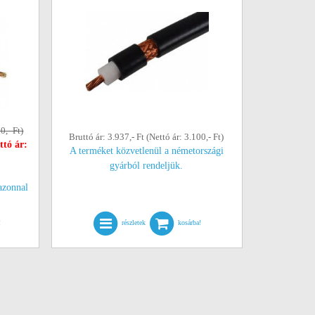
0,- Ft)
Bruttó ár: 3.937,- Ft (Nettó ár: 3.100,- Ft)
ttó ár:
A terméket közvetlenül a németországi
gyárból rendeljük.
azonnal
!
részletek
kosárba!