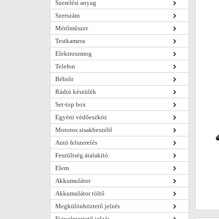
Szerelési anyag
Szerszám
Mérőműszer
Testkamera
Elektroszmog
Telefon
Bébiőr
Rádió készülék
Set-top box
Egyéni védőeszköz
Motoros sisakbeszélő
Autó felszerelés
Feszültség átalakító
Elem
Akkumulátor
Akkumulátor töltő
Megkülönböztető jelzés
Figyelmeztető jelzés