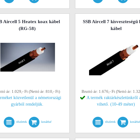
B Aircell 5 Heatex koax kábel
SSB Aircell 7 kisveszteségű
(RG-58)
kábel
ttó ár: 1.029,- Ft (Nettó ár: 810,- Ft)
Bruttó ár: 1.676,- Ft (Nettó ár: 1.32
erméket közvetlenül a németországi
A termék raktárkészletünkről 
gyárból rendeljük.
vihető. (10-49 méter)
részletek
kosárba!
részletek
kosárba