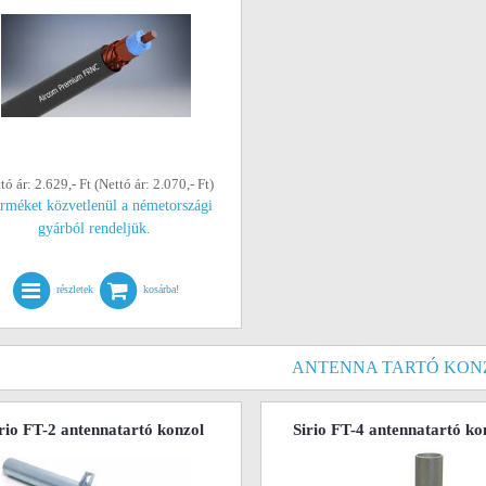
tó ár: 2.629,- Ft (Nettó ár: 2.070,- Ft)
erméket közvetlenül a németországi
gyárból rendeljük.
részletek
kosárba!
ANTENNA TARTÓ KON
rio FT-2 antennatartó konzol
Sirio FT-4 antennatartó ko