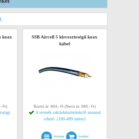
ékei
L
m koax
SSB Aircell 5 kisveszteségű koax
kábel
- Ft)
Bruttó ár: 864,- Ft (Nettó ár: 680,- Ft)
rszági
A termék raktárkészletünkről azonnal
vihető. (100-499 méter)
!
részletek
kosárba!