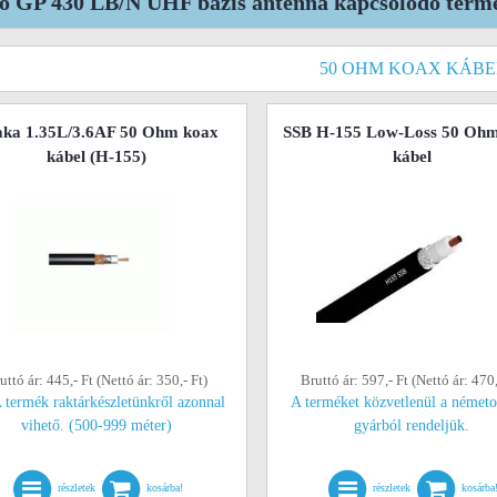
io GP 430 LB/N UHF bázis antenna kapcsolódó term
50 OHM KOAX KÁBE
ka 1.35L/3.6AF 50 Ohm koax
SSB H-155 Low-Loss 50 Oh
kábel (H-155)
kábel
uttó ár: 445,- Ft (Nettó ár: 350,- Ft)
Bruttó ár: 597,- Ft (Nettó ár: 470,
 termék raktárkészletünkről azonnal
A terméket közvetlenül a németo
vihető. (500-999 méter)
gyárból rendeljük.
részletek
kosárba!
részletek
kosárba