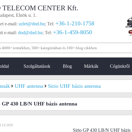
 TELECOM CENTER Kft.
dapest, Elnök u. 1.
+36-1-210-1758
et e-mail:
uzlet@dnd.hu
;
Tel:
+36-1-459-8050
i e-mail:
dnd@dnd.hu
;
Tel:
oldal
Szolgáltatások
Blog
Márkák
Cégünkről
nnák
UHF antenna
Sirio UHF bázis antenna
o GP 430 LB/N UHF bázis antenna
116-999
Sirio GP 430 LB/N UHF bázis 