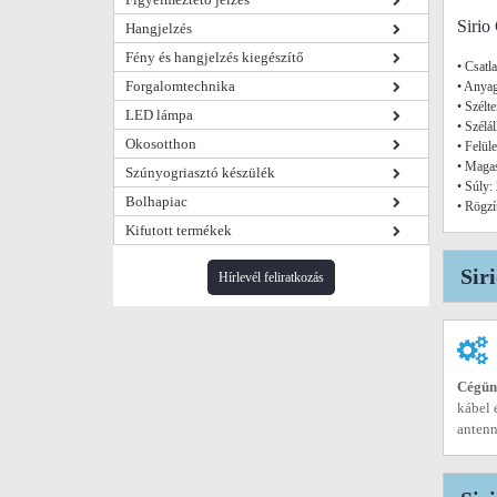
Sirio
Hangjelzés
Fény és hangjelzés kiegészítő
• Csatl
Forgalomtechnika
• Anyag
• Szélt
LED lámpa
• Szélá
Okosotthon
• Felül
• Maga
Szúnyogriasztó készülék
• Súly:
Bolhapiac
• Rögzí
Kifutott termékek
Sir
Hírlevél feliratkozás
Cégünk
kábel 
antenn