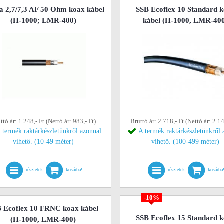
a 2,7/7,3 AF 50 Ohm koax kábel
SSB Ecoflex 10 Standard 
(H-1000; LMR-400)
kábel (H-1000, LMR-40
ttó ár: 1.248,- Ft (Nettó ár: 983,- Ft)
Bruttó ár: 2.718,- Ft (Nettó ár: 2.14
 termék raktárkészletünkről azonnal
A termék raktárkészletünkről 
vihető. (10-49 méter)
vihető. (100-499 méter)
részletek
kosárba!
részletek
kosárba
-10%
 Ecoflex 10 FRNC koax kábel
SSB Ecoflex 15 Standard 
(H-1000, LMR-400)