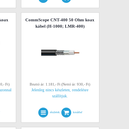
 koax
CommScope CNT-400 50 Ohm koax
kábel (H-1000; LMR-400)
0,- Ft)
Bruttó ár: 1.181,- Ft (Nettó ár: 930,- Ft)
azonnal
Jelenleg nincs készleten, rendelésre
szállítjuk.
!
részletek
kosárba!