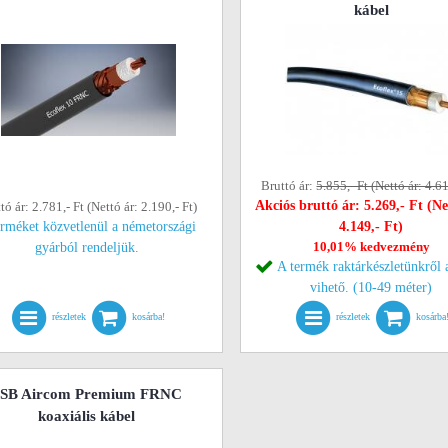
kábel
Bruttó ár:
5.855,- Ft (Nettó ár: 4.61
Akciós bruttó ár: 5.269,- Ft (Ne
tó ár: 2.781,- Ft (Nettó ár: 2.190,- Ft)
erméket közvetlenül a németországi
4.149,- Ft)
10,01% kedvezmény
gyárból rendeljük.
A termék raktárkészletünkről 
vihető. (10-49 méter)
részletek
kosárba!
részletek
kosárba
SB Aircom Premium FRNC
koaxiális kábel