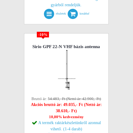
gyárból rendeljük.
részletek
kosárba!
-10%
Sirio GPF 22-N VHF bázis antenna
Bruttó ár:
54.483,- Ft (Nettó ár: 42.900,- Ft)
Akciós bruttó ár: 49.035,- Ft (Nettó ár:
38.610,- Ft)
10,00% kedvezmény
A termék raktárkészletünkről azonnal
vihető. (1-4 darab)