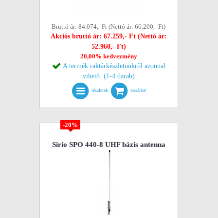
Bruttó ár:
84.074,- Ft (Nettó ár: 66.200,- Ft)
Akciós bruttó ár: 67.259,- Ft (Nettó ár:
52.960,- Ft)
20,00% kedvezmény
A termék raktárkészletünkről azonnal
vihető. (1-4 darab)
részletek
kosárba!
-20%
Sirio SPO 440-8 UHF bázis antenna