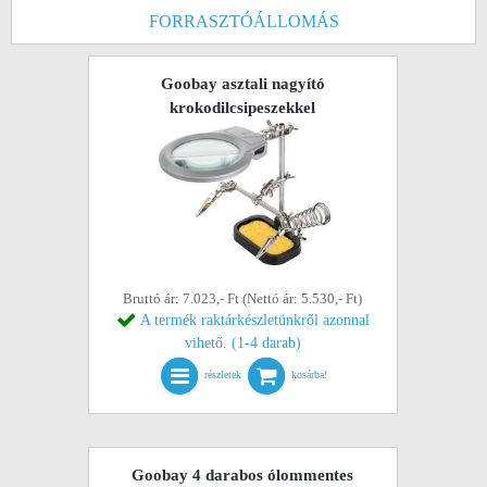
FORRASZTÓÁLLOMÁS
Goobay asztali nagyító
krokodilcsipeszekkel
Bruttó ár: 7.023,- Ft (Nettó ár: 5.530,- Ft)
A termék raktárkészletünkről azonnal
vihető. (1-4 darab)
részletek
kosárba!
Goobay 4 darabos ólommentes