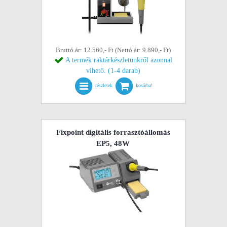
Bruttó ár: 12.560,- Ft (Nettó ár: 9.890,- Ft)
A termék raktárkészletünkről azonnal
vihető. (1-4 darab)
részletek
kosárba!
Fixpoint digitális forrasztóállomás
EP5, 48W