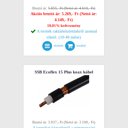
Bruttó ár:
5.855,- Ft (Nettó ár: 4.610,- Ft)
Akciós bruttó ár: 5.269,- Ft (Nettó ár:
4.149,- Ft)
10,01% kedvezmény
A termék raktárkészletünkről azonnal
vihető. (10-49 méter)
részletek
kosárba!
SSB Ecoflex 15 Plus koax kábel
Bruttó ár: 3.937,- Ft (Nettó ár: 3.100,- Ft)
A terméket közvetlenül a németországi