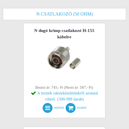
N CSATLAKOZÓ (50 OHM)
N dugó krimp csatlakozó H-155
kábelre
Bruttó ár: 745,- Ft (Nettó ár: 587,- Ft)
A termék raktárkészletünkről azonnal
vihető. (500-999 darab)
részletek
kosárba!