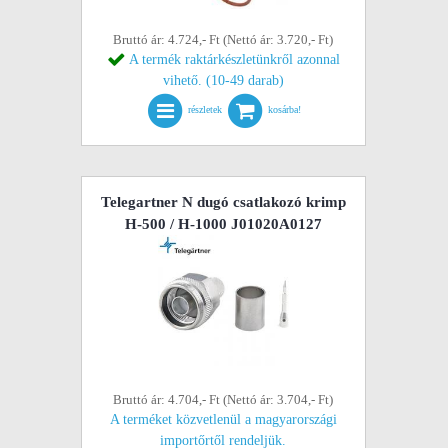
Bruttó ár: 4.724,- Ft (Nettó ár: 3.720,- Ft)
A termék raktárkészletünkről azonnal
vihető. (10-49 darab)
részletek
kosárba!
Telegartner N dugó csatlakozó krimp
H-500 / H-1000 J01020A0127
Bruttó ár: 4.704,- Ft (Nettó ár: 3.704,- Ft)
A terméket közvetlenül a magyarországi
importőrtől rendeljük.