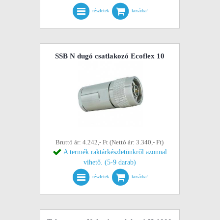
részletek
kosárba!
SSB N dugó csatlakozó Ecoflex 10
Bruttó ár: 4.242,- Ft (Nettó ár: 3.340,- Ft)
A termék raktárkészletünkről azonnal
vihető. (5-9 darab)
részletek
kosárba!