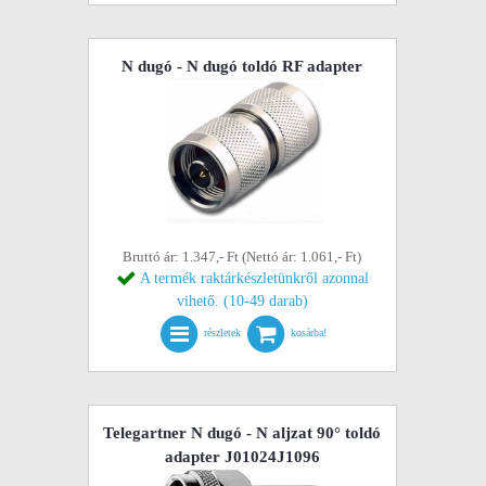
N dugó - N dugó toldó RF adapter
Bruttó ár: 1.347,- Ft (Nettó ár: 1.061,- Ft)
A termék raktárkészletünkről azonnal
vihető. (10-49 darab)
részletek
kosárba!
Telegartner N dugó - N aljzat 90° toldó
adapter J01024J1096