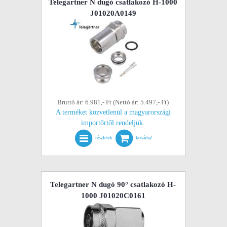
Telegartner N dugó csatlakozó H-1000
J01020A0149
Bruttó ár: 6.981,- Ft (Nettó ár: 5.497,- Ft)
A terméket közvetlenül a magyarországi
importőrtől rendeljük.
részletek
kosárba!
Telegartner N dugó 90° csatlakozó H-
1000 J01020C0161