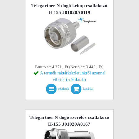
Telegartner N dugó krimp csatlakozó
H-155 J01020A0119
Bruttó ár: 4.371,- Ft (Nettó ár: 3.442,- Ft)
A termék raktárkészletünkről azonnal
vihető. (5-9 darab)
részletek
kosárba!
Telegartner N dugó szerelős csatlakozó
H-155 J01020A0167