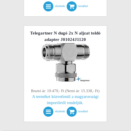
részletek
kosárba!
Telegartner N dugó 2x N aljzat toldó
adapter J01024J1120
Bruttó ár: 19.479,- Ft (Nettó ár: 15.338,- Ft)
A terméket közvetlenül a magyarországi
importőrtől rendeljük.
részletek
kosárba!