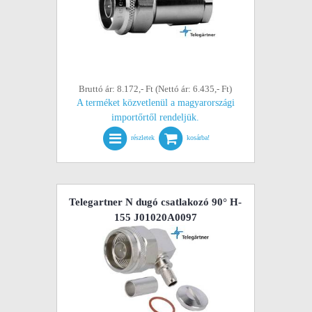
Bruttó ár: 8.172,- Ft (Nettó ár: 6.435,- Ft)
A terméket közvetlenül a magyarországi
importőrtől rendeljük.
részletek
kosárba!
Telegartner N dugó csatlakozó 90° H-
155 J01020A0097