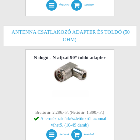
részletek
kosárba!
ANTENNA CSATLAKOZÓ ADAPTER ÉS TOLDÓ (50
OHM)
N dugó - N aljzat 90° toldó adapter
Bruttó ár: 2.286,- Ft (Nettó ár: 1.800,- Ft)
A termék raktárkészletünkről azonnal
vihető. (10-49 darab)
részletek
kosárba!