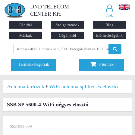
DND TELECOM
CENTER Kft.
Fiók
Főoldal
Szolgáltatások
Blog
Márkák
Cégünkről
Elérhetőségeink
Termékkategóriák
0
termék
Antenna tartozék
WiFi antenna splitter és elosztó
SSB SP 5600-4 WiFi négyes elosztó
SSB-038-999