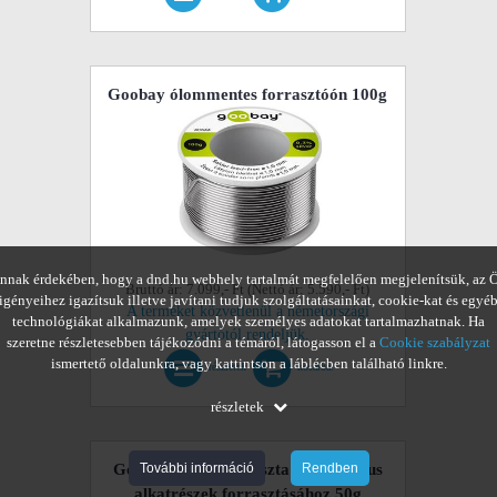
Goobay ólommentes forrasztóón 100g
nnak érdekében, hogy a dnd.hu webhely tartalmát megfelelően megjelenítsük, az 
Bruttó ár: 7.099,- Ft (Nettó ár: 5.590,- Ft)
igényeihez igazítsuk illetve javítani tudjuk szolgáltatásainkat, cookie-kat és egyé
A terméket közvetlenül a németországi
technológiákat alkalmazunk, amelyek személyes adatokat tartalmazhatnak. Ha
gyártótól rendeljük.
szeretne részletesebben tájékozódni a témáról, látogasson el a
Cookie szabályzat
ismertető oldalunkra, vagy kattintson a láblécben található linkre.
részletek
kosárba!
részletek
Goobay forrasztópaszta elektronikus
További információ
Rendben
alkatrészek forrasztásához 50g