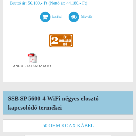
Bruttó ár: 56.109,- Ft (Nettó ár: 44.180,- Ft)
kosárba!
árfigyelés
ANGOL TÁJÉKOZTATÓ
SSB SP 5600-4 WiFi négyes elosztó
kapcsolódó termékei
50 OHM KOAX KÁBEL