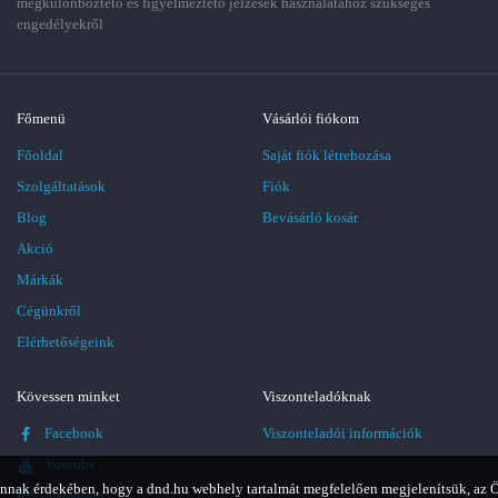
megkülönböztető és figyelmeztető jelzések használatához szükséges
engedélyekről
Főmenü
Vásárlói fiókom
Főoldal
Saját fiók létrehozása
Szolgáltatások
Fiók
Blog
Bevásárló kosár
Akció
Márkák
Cégünkről
Elérhetőségeink
Kövessen minket
Viszonteladóknak
Facebook
Viszonteladói információk
Youtube
nnak érdekében, hogy a dnd.hu webhely tartalmát megfelelően megjelenítsük, az 
Instagram