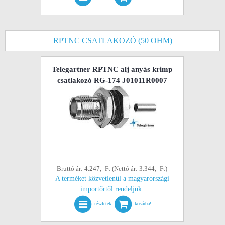
RPTNC CSATLAKOZÓ (50 OHM)
Telegartner RPTNC alj anyás krimp
csatlakozó RG-174 J01011R0007
Bruttó ár: 4.247,- Ft (Nettó ár: 3.344,- Ft)
A terméket közvetlenül a magyarországi
importőrtől rendeljük.
részletek
kosárba!