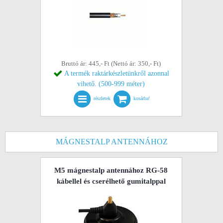
Bruttó ár: 445,- Ft (Nettó ár: 350,- Ft)
A termék raktárkészletünkről azonnal
vihető. (500-999 méter)
részletek
kosárba!
MÁGNESTALP ANTENNÁHOZ
M5 mágnestalp antennához RG-58
kábellel és cserélhető gumitalppal