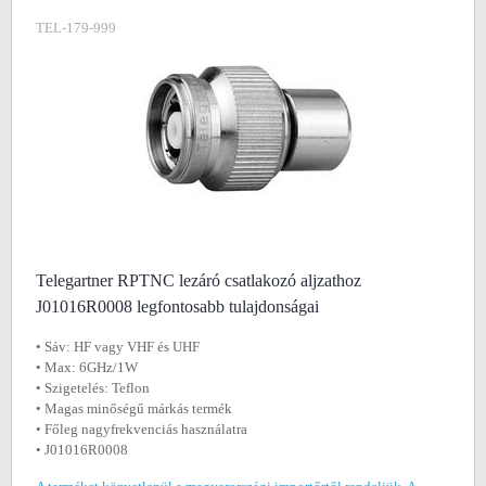
TEL-179-999
Telegartner RPTNC lezáró csatlakozó aljzathoz
J01016R0008 legfontosabb tulajdonságai
• Sáv: HF vagy VHF és UHF
• Max: 6GHz/1W
• Szigetelés: Teflon
• Magas minőségű márkás termék
• Főleg nagyfrekvenciás használatra
• J01016R0008