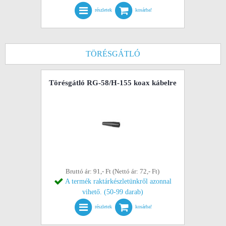
részletek
kosárba!
TÖRÉSGÁTLÓ
Törésgátló RG-58/H-155 koax kábelre
Bruttó ár: 91,- Ft (Nettó ár: 72,- Ft)
A termék raktárkészletünkről azonnal
vihető. (50-99 darab)
részletek
kosárba!