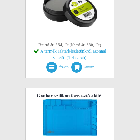
Bruttó ár: 864,- Ft (Nettó ár: 680,- Ft)
A termék raktárkészletünkről azonnal
vihető. (1-4 darab)
részletek
kosárba!
Goobay szilikon forrasztó alátét