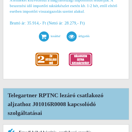
A terméket közvetlenül a magyarországi importőrtől rendeljük. A
beszerzési idő importőri raktárkészlet esetén kb. 1-2 hét, ettől eltérő
esetben importőri visszaigazolás szerint alakul.
Bruttó ár: 35.914,- Ft (Nettó ár: 28.279,- Ft)
kosárba!
árfigyelés
Telegartner RPTNC lezáró csatlakozó
aljzathoz J01016R0008 kapcsolódó
szolgáltatásai