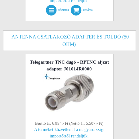
importőrtől rendeljük.
részletek
kosárba!
ANTENNA CSATLAKOZÓ ADAPTER ÉS TOLDÓ (50
OHM)
Telegartner TNC dugó - RPTNC aljzat
adapter J01014R0000
Bruttó ár: 6.994,- Ft (Nettó ár: 5.507,- Ft)
A terméket közvetlenül a magyarországi
importőrtől rendeljük.