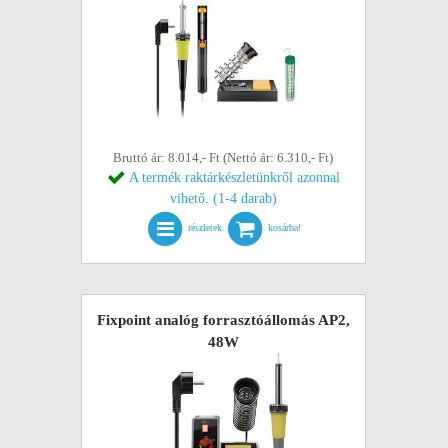
Bruttó ár: 8.014,- Ft (Nettó ár: 6.310,- Ft)
A termék raktárkészletünkről azonnal
vihető. (1-4 darab)
részletek
kosárba!
Fixpoint analóg forrasztóállomás AP2,
48W