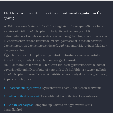
DND Telecom Center Kft. - Teljes körű szolgáltatással a gyártótól az Ön
ajtajáig
A DND Telecom Center Kft. 1997 óta meghatározó szerepet tölt be a hazai
vezeték nélküli hírközlési piacon. A cég fő tevékenysége az URH
rádiórendszerek komplex menedzselése, ami magában foglalja a tervezést, a
kivitelezéséhez tartozó kereskedelmi szolgáltatásokat, a rádiórendszerek
üzemeltetését, az üzemeltetéssel összefüggő karbantartási, javítási feladatok
megszervezését.
Ügyfeleink részére komplex szolgáltatást biztosítunk a tanácsadástól a
kivitelezésig, mindezt megfelelő minőséggel párosítva.
Az URH rádiók és tartozékaik területén kis- és nagykereskedelmi feladatot
egyaránt ellátunk. Disztribútorai vagyunk több külföldi - a vezeték nélküli
hírközlési piacon vezető szerepet betöltő cégnek, melyeknek magyarországi
képviseletét látjuk el.
§
Adatvédelmi tájékoztató
Nyilvántartott adatok, adatkezelési elveink
§
Felhasználási feltételek
A weboldallal használatával kapcsolatosan
§
Cookie szabályzat
Látogatói tájékoztató az úgynevezett sütik
használatáról