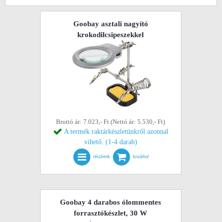
Goobay asztali nagyító
krokodilcsipeszekkel
Bruttó ár: 7.023,- Ft (Nettó ár: 5.530,- Ft)
A termék raktárkészletünkről azonnal
vihető. (1-4 darab)
részletek
kosárba!
Goobay 4 darabos ólommentes
forrasztókészlet, 30 W