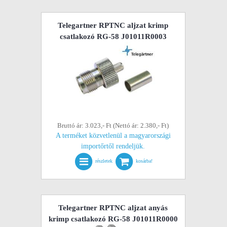
Telegartner RPTNC aljzat krimp
csatlakozó RG-58 J01011R0003
Bruttó ár: 3.023,- Ft (Nettó ár: 2.380,- Ft)
A terméket közvetlenül a magyarországi
importőrtől rendeljük.
részletek
kosárba!
Telegartner RPTNC aljzat anyás
krimp csatlakozó RG-58 J01011R0000