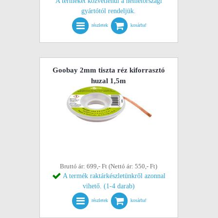
A terméket közvetlenül a németországi
gyártótól rendeljük.
részletek
kosárba!
Goobay 2mm tiszta réz kiforrasztó
huzal 1,5m
Bruttó ár: 699,- Ft (Nettó ár: 550,- Ft)
A termék raktárkészletünkről azonnal
vihető. (1-4 darab)
részletek
kosárba!