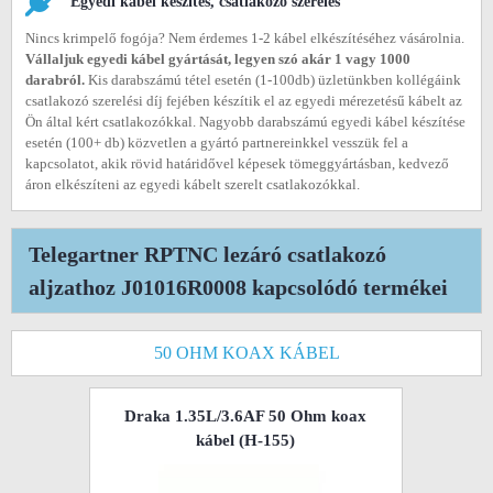
Egyedi kábel készítés, csatlakozó szerelés
Nincs krimpelő fogója? Nem érdemes 1-2 kábel elkészítéséhez vásárolnia.
Vállaljuk egyedi kábel gyártását, legyen szó akár 1 vagy 1000
darabról.
Kis darabszámú tétel esetén (1-100db) üzletünkben kollégáink
csatlakozó szerelési díj fejében készítik el az egyedi mérezetésű kábelt az
Ön által kért csatlakozókkal. Nagyobb darabszámú egyedi kábel készítése
esetén (100+ db) közvetlen a gyártó partnereinkkel vesszük fel a
kapcsolatot, akik rövid határidővel képesek tömeggyártásban, kedvező
áron elkészíteni az egyedi kábelt szerelt csatlakozókkal.
Telegartner RPTNC lezáró csatlakozó
aljzathoz J01016R0008 kapcsolódó termékei
50 OHM KOAX KÁBEL
Draka 1.35L/3.6AF 50 Ohm koax
kábel (H-155)