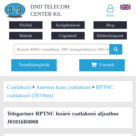
DND TELECOM
CENTER Kft.
Fiók
Főoldal
Szolgáltatások
Blog
Márkák
Cégünkről
Elérhetőségeink
Termékkategóriák
0
termék
Csatlakozó
Antenna koax csatlakozó
RPTNC
csatlakozó (50 Ohm)
Telegartner RPTNC lezáró csatlakozó aljzathoz
J01016R0008