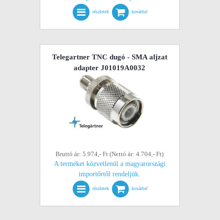
részletek
kosárba!
Telegartner TNC dugó - SMA aljzat
adapter J01019A0032
Bruttó ár: 5.974,- Ft (Nettó ár: 4.704,- Ft)
A terméket közvetlenül a magyarországi
importőrtől rendeljük.
részletek
kosárba!