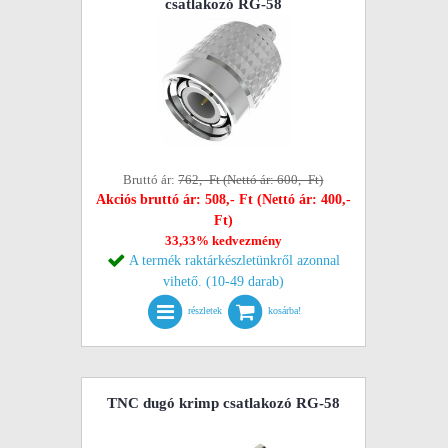
csatlakozó RG-58
Bruttó ár:
762,- Ft (Nettó ár: 600,- Ft)
Akciós bruttó ár: 508,- Ft (Nettó ár: 400,-
Ft)
33,33% kedvezmény
A termék raktárkészletünkről azonnal
vihető. (10-49 darab)
részletek
kosárba!
TNC dugó krimp csatlakozó RG-58