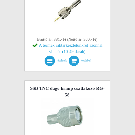
Bruttó ár: 381,- Ft (Nettó ár: 300,- Ft)
A termék raktárkészletünkről azonnal
vihető. (10-49 darab)
részletek
kosárba!
SSB TNC dugó krimp csatlakozó RG-
58