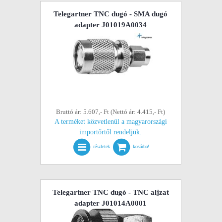
Telegartner TNC dugó - SMA dugó
adapter J01019A0034
Bruttó ár: 5.607,- Ft (Nettó ár: 4.415,- Ft)
A terméket közvetlenül a magyarországi
importőrtől rendeljük.
részletek
kosárba!
Telegartner TNC dugó - TNC aljzat
adapter J01014A0001