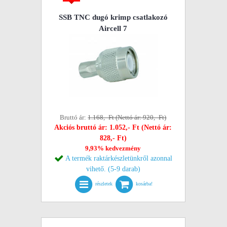
SSB TNC dugó krimp csatlakozó
Aircell 7
Bruttó ár:
1.168,- Ft (Nettó ár: 920,- Ft)
Akciós bruttó ár: 1.052,- Ft (Nettó ár:
828,- Ft)
9,93% kedvezmény
A termék raktárkészletünkről azonnal
vihető. (5-9 darab)
részletek
kosárba!