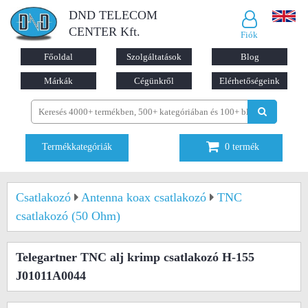
DND TELECOM
CENTER Kft.
Fiók
Főoldal
Szolgáltatások
Blog
Márkák
Cégünkről
Elérhetőségeink
Termékkategóriák
0
termék
Csatlakozó
Antenna koax csatlakozó
TNC
csatlakozó (50 Ohm)
Telegartner TNC alj krimp csatlakozó H-155
J01011A0044