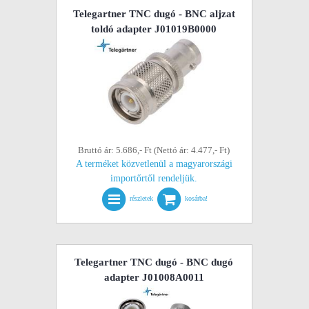
Telegartner TNC dugó - BNC aljzat
toldó adapter J01019B0000
Bruttó ár: 5.686,- Ft (Nettó ár: 4.477,- Ft)
A terméket közvetlenül a magyarországi
importőrtől rendeljük.
részletek
kosárba!
Telegartner TNC dugó - BNC dugó
adapter J01008A0011