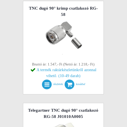
TNC dugó 90° krimp csatlakozó RG-
58
Bruttó ár: 1.547,- Ft (Nettó ár: 1.218,- Ft)
A termék raktárkészletünkről azonnal
vihető. (10-49 darab)
részletek
kosárba!
Telegartner TNC dugó 90° csatlakozó
RG-58 J01010A0005