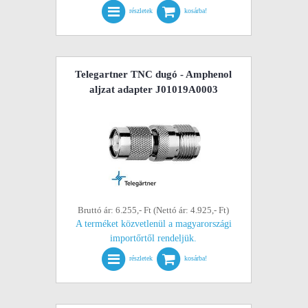
részletek
kosárba!
Telegartner TNC dugó - Amphenol
aljzat adapter J01019A0003
Bruttó ár: 6.255,- Ft (Nettó ár: 4.925,- Ft)
A terméket közvetlenül a magyarországi
importőrtől rendeljük.
részletek
kosárba!