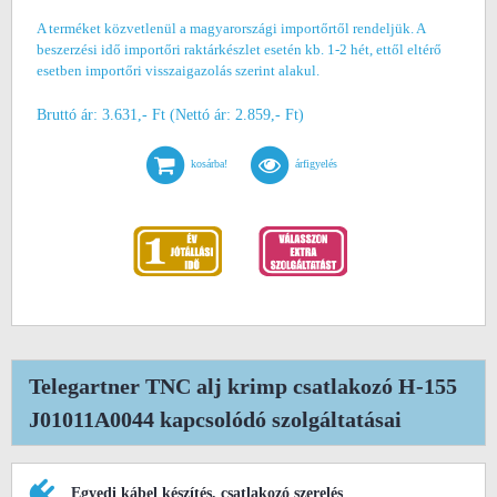
A terméket közvetlenül a magyarországi importőrtől rendeljük. A
beszerzési idő importőri raktárkészlet esetén kb. 1-2 hét, ettől eltérő
esetben importőri visszaigazolás szerint alakul.
Bruttó ár: 3.631,- Ft (Nettó ár: 2.859,- Ft)
kosárba!
árfigyelés
Telegartner TNC alj krimp csatlakozó H-155
J01011A0044 kapcsolódó szolgáltatásai
Egyedi kábel készítés, csatlakozó szerelés