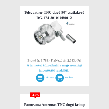
Telegartner TNC dugó 90° csatlakozó
RG-174 J01010B0012
Bruttó ár: 3.788,- Ft (Nettó ár: 2.983,- Ft)
A terméket közvetlenül a magyarországi
importőrtől rendeljük.
részletek
kosárba!
-33%
Panorama Antennas TNC dugó krimp