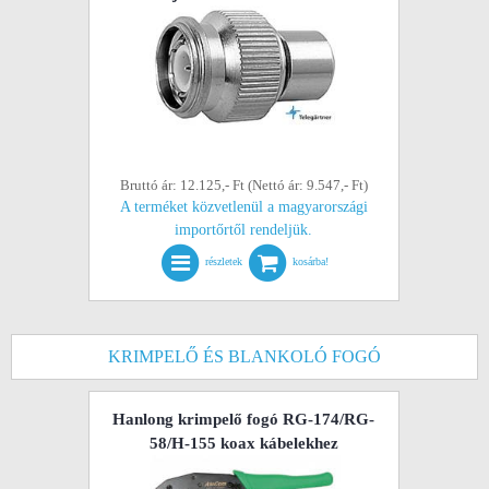
Bruttó ár: 12.125,- Ft (Nettó ár: 9.547,- Ft)
A terméket közvetlenül a magyarországi
importőrtől rendeljük.
részletek
kosárba!
KRIMPELŐ ÉS BLANKOLÓ FOGÓ
Hanlong krimpelő fogó RG-174/RG-
58/H-155 koax kábelekhez