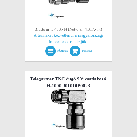
Bruttó ár: 5.483,- Ft (Nettó ár: 4.317,- Ft)
A terméket közvetlenül a magyarországi
importőrtől rendeljük.
részletek
kosárba!
Telegartner TNC dugó 90° csatlakozó
H-1000 J01010B0023