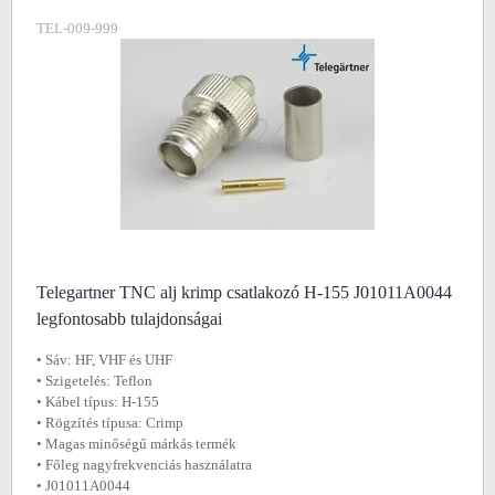
TEL-009-999
Telegartner TNC alj krimp csatlakozó H-155 J01011A0044
legfontosabb tulajdonságai
• Sáv: HF, VHF és UHF
• Szigetelés: Teflon
• Kábel típus: H-155
• Rögzítés típusa: Crimp
• Magas minőségű márkás termék
• Főleg nagyfrekvenciás használatra
• J01011A0044