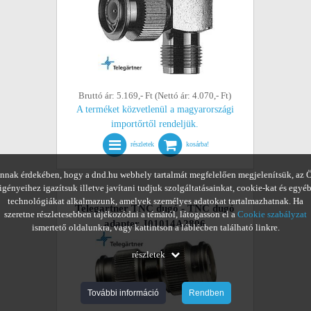
Bruttó ár: 5.169,- Ft (Nettó ár: 4.070,- Ft)
A terméket közvetlenül a magyarországi
importőrtől rendeljük.
részletek
kosárba!
nnak érdekében, hogy a dnd.hu webhely tartalmát megfelelően megjelenítsük, az 
igényeihez igazítsuk illetve javítani tudjuk szolgáltatásainkat, cookie-kat és egyé
technológiákat alkalmazunk, amelyek személyes adatokat tartalmazhatnak. Ha
Telegartner TNC dugó - TNC dugó
szeretne részletesebben tájékozódni a témáról, látogasson el a
Cookie szabályzat
adapter J01014A2806
ismertető oldalunkra, vagy kattintson a láblécben található linkre.
részletek
További információ
Rendben