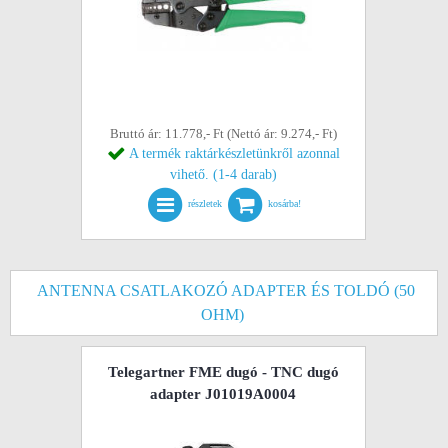
Bruttó ár: 11.778,- Ft (Nettó ár: 9.274,- Ft)
A termék raktárkészletünkről azonnal
vihető. (1-4 darab)
részletek
kosárba!
ANTENNA CSATLAKOZÓ ADAPTER ÉS TOLDÓ (50
OHM)
Telegartner FME dugó - TNC dugó
adapter J01019A0004