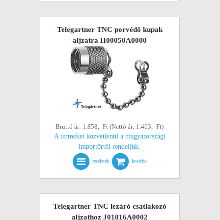
Telegartner TNC porvédő kupak
aljzatra H00050A0000
Bruttó ár: 1.858,- Ft (Nettó ár: 1.463,- Ft)
A terméket közvetlenül a magyarországi
importőrtől rendeljük.
részletek
kosárba!
Telegartner TNC lezáró csatlakozó
aljzathoz J01016A0002