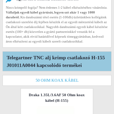
Nincs krimpelő fogója? Nem érdemes 1-2 kábel elkészítéséhez vásárolnia.
Vállaljuk egyedi kábel gyártását, legyen szó akár 1 vagy 1000
darabról.
Kis darabszámú tétel esetén (1-100db) üzletünkben kollégáink
csatlakozó szerelési díj fejében készítik el az egyedi mérezetésű kábelt az
Ön által kért csatlakozókkal. Nagyobb darabszámú egyedi kábel készítése
esetén (100+ db) közvetlen a gyártó partnereinkkel vesszük fel a
kapcsolatot, akik rövid határidővel képesek tömeggyártásban, kedvező
áron elkészíteni az egyedi kábelt szerelt csatlakozókkal.
Telegartner TNC alj krimp csatlakozó H-155
J01011A0044 kapcsolódó termékei
50 OHM KOAX KÁBEL
Draka 1.35L/3.6AF 50 Ohm koax
kábel (H-155)