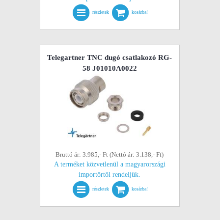
részletek
kosárba!
Telegartner TNC dugó csatlakozó RG-
58 J01010A0022
Bruttó ár: 3.985,- Ft (Nettó ár: 3.138,- Ft)
A terméket közvetlenül a magyarországi
importőrtől rendeljük.
részletek
kosárba!