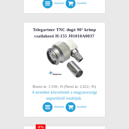
részletek
kosárba!
Telegartner TNC dugó 90° krimp
csatlakozó H-155 J01010A0037
Bruttó ár: 3.330,- Ft (Nettó ár: 2.622,- Ft)
A terméket közvetlenül a magyarországi
importőrtől rendeljük.
részletek
kosárba!
-9%