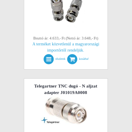
Bruttó ár: 4.633,- Ft (Nettó ár: 3.648,- Ft)
A terméket közvetlenül a magyarországi
importőrtől rendeljük.
részletek
kosárba!
Telegartner TNC dugó - N aljzat
adapter J01019A0008