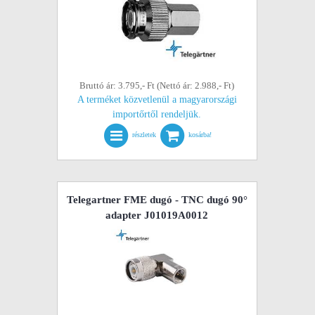
Bruttó ár: 3.795,- Ft (Nettó ár: 2.988,- Ft)
A terméket közvetlenül a magyarországi
importőrtől rendeljük.
részletek
kosárba!
Telegartner FME dugó - TNC dugó 90°
adapter J01019A0012