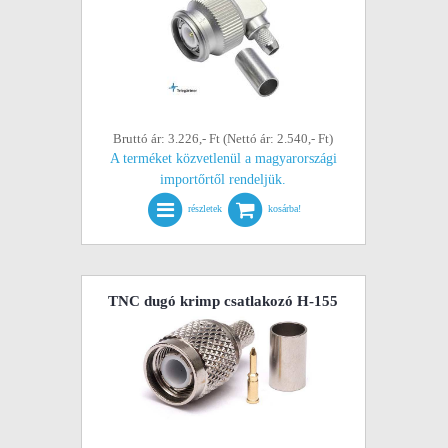
Bruttó ár: 3.226,- Ft (Nettó ár: 2.540,- Ft)
A terméket közvetlenül a magyarországi
importőrtől rendeljük.
részletek
kosárba!
TNC dugó krimp csatlakozó H-155