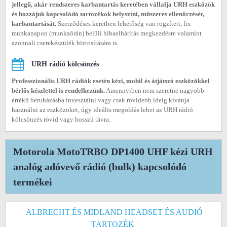
jellegű, akár rendszeres karbantartás keretében vállalja URH eszközök
és hozzájuk kapcsolódó tartozékok helyszíni, műszeres ellenőrzését,
karbantartását.
Szerződéses keretben lehetőség van rögzített, fix
munkanapon (munkaórán) belüli hibaelhárítás megkezdésre valamint
azonnali cserekészülék biztosítására is.
URH rádió kölcsönzés
Professzionális URH rádiók esetén kézi, mobil és átjátszó eszközökkel
bérlős készlettel is rendelkezünk.
Amennyiben nem szeretne nagyobb
értékű beruházásba invesztálni vagy csak rövidebb ideig kívánja
használni az eszközöket, úgy ideális megoldás lehet az URH rádió
kölcsönzés rövid vagy hosszú távra.
Motorola MotoTRBO DP1400 UHF kézi URH
analóg adóvevő rádió (bulk) kapcsolódó
termékei
ALBRECHT ÉS MIDLAND HEADSET ÉS AUDIÓ
TARTOZÉK