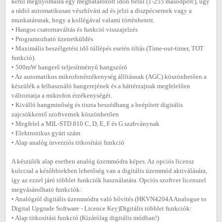
kerül megnyomásra egy meghatározott időn belül (1-255 másodperc), úgy
a rádió automatikusan vészhívást ad és jelzi a diszpécsernek vagy a
munkatársnak, hogy a kollégával valami történhetett.
• Hangos csatornaváltás és funkció visszajelzés
• Programozható üzenetküldés
• Maximális beszélgetési idő túllépés esetén tiltás (Time-out-timer, TOT
funkció).
• 500mW hangerő teljesítményű hangszóró
• Az automatikus mikrofonérzékenység állításnak (AGC) köszönhetően a
készülék a felhasználó hangerejének és a háttérzajnak megfelelően
változtatja a mikrofon érzékenységét.
• Kiválló hangminőség és tiszta beszédhang a beépített digitális
zajcsökkentő szoftvernek köszönhetően
• Megfelel a MIL-STD 810 C, D, E, F és G szabványnak
• Elektronikus gyári szám
• Alap analóg inverziós titkosítási funkció
A készülék alap esetben analóg üzemmódra képes. Az opciós licensz
kulccsal a későbbiekben lehetőség van a digitális üzemmód aktiválására,
így az ezzel járó többlet funkciók használatára. Opciós szoftver licenszel
megvásárolható funkciók:
• Analógról digitális üzemmódra való bővítés (HKVN4204A Analogue to
Digital Upgrade Software - Licence Key)Digitális többlet funkciók:
• Alap titkosítási funkció (Kizárólag digitális módban!)