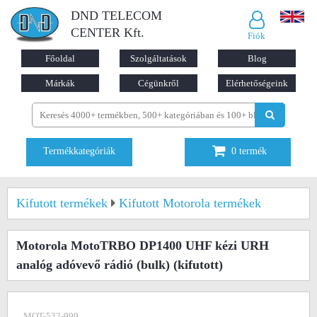
DND TELECOM
CENTER Kft.
Fiók
Főoldal
Szolgáltatások
Blog
Márkák
Cégünkről
Elérhetőségeink
Termékkategóriák
0
termék
Kifutott termékek
Kifutott Motorola termékek
Motorola MotoTRBO DP1400 UHF kézi URH
analóg adóvevő rádió (bulk)
(kifutott)
MOT-532-999