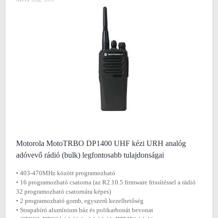
Motorola MotoTRBO DP1400 UHF kézi URH analóg
adóvevő rádió (bulk) legfontosabb tulajdonságai
• 403-470MHz között programozható
• 16 programozható csatorna (az R2.10.5 firmware frissítéssel a rádió
32 programozható csatornára képes)
• 2 programozható gomb, egyszerű kezelhetőség
• Strapabíró alumínium ház és polikarbonát bevonat