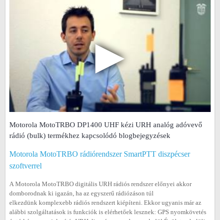
▶
Motorola MotoTRBO DP1400 UHF kézi URH analóg adóvevő
rádió (bulk) termékhez kapcsolódó blogbejegyzések
Motorola MotoTRBO rádiórendszer SmartPTT diszpécser
szoftverrel
A Motorola MotoTRBO digitális URH rádiós rendszer előnyei akkor
domborodnak ki igazán, ha az egyszerű rádiózáson túl
elkezdünk komplexebb rádiós rendszert kiépíteni. Ekkor ugyanis már az
alábbi szolgáltatások is funkciók is elérhetőek lesznek: GPS nyomkövetés