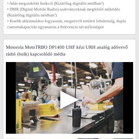
• Adás megszakítás funkció (Kizárólag digitális módban!)
• DMR (Digital Mobile Radio) szabványoknak megfelelő működés
(Kizárólag digitális módban!)
• Kisebb akkumulátor fogyasztás, megnövelt területi lefedettség, dupla
csatornakapacitás ugyanazon a frekvencia sávszélességen
Motorola MotoTRBO DP1400 UHF kézi URH analóg adóvevő
rádió (bulk) kapcsolódó média
▶