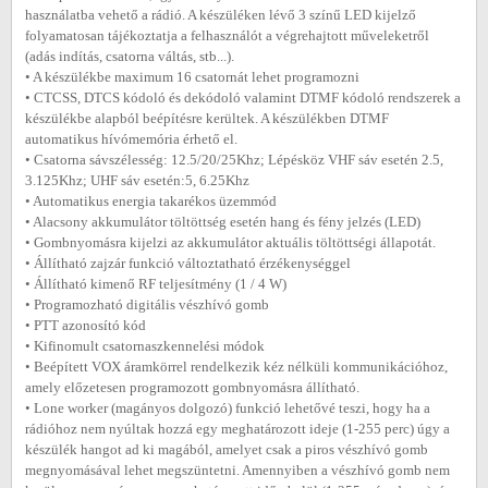
használatba vehető a rádió. A készüléken lévő 3 színű LED kijelző
folyamatosan tájékoztatja a felhasználót a végrehajtott műveleketről
(adás indítás, csatorna váltás, stb...).
• A készülékbe maximum 16 csatornát lehet programozni
• CTCSS, DTCS kódoló és dekódoló valamint DTMF kódoló rendszerek a
készülékbe alapból beépítésre kerültek. A készülékben DTMF
automatikus hívómemória érhető el.
• Csatorna sávszélesség: 12.5/20/25Khz; Lépésköz VHF sáv esetén 2.5,
3.125Khz; UHF sáv esetén:5, 6.25Khz
• Automatikus energia takarékos üzemmód
• Alacsony akkumulátor töltöttség esetén hang és fény jelzés (LED)
• Gombnyomásra kijelzi az akkumulátor aktuális töltöttségi állapotát.
• Állítható zajzár funkció változtatható érzékenységgel
• Állítható kimenő RF teljesítmény (1 / 4 W)
• Programozható digitális vészhívó gomb
• PTT azonosító kód
• Kifinomult csatornaszkennelési módok
• Beépített VOX áramkörrel rendelkezik kéz nélküli kommunikációhoz,
amely előzetesen programozott gombnyomásra állítható.
• Lone worker (magányos dolgozó) funkció lehetővé teszi, hogy ha a
rádióhoz nem nyúltak hozzá egy meghatározott ideje (1-255 perc) úgy a
készülék hangot ad ki magából, amelyet csak a piros vészhívó gomb
megnyomásával lehet megszüntetni. Amennyiben a vészhívó gomb nem