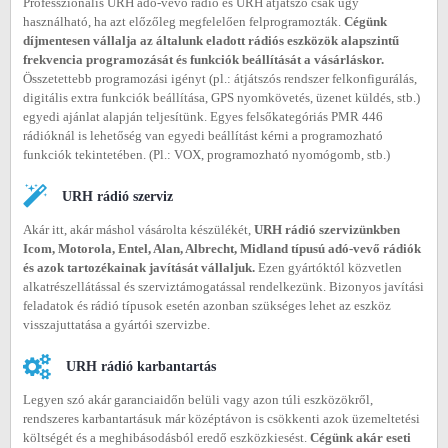
Professzionális URH adó-vevő rádió és URH átjátszó csak úgy
használható, ha azt előzőleg megfelelően felprogramozták.
Cégünk
díjmentesen vállalja az általunk eladott rádiós eszközök alapszintű
frekvencia programozását és funkciók beállítását a vásárláskor.
Összetettebb programozási igényt (pl.: átjátszós rendszer felkonfigurálás,
digitális extra funkciók beállítása, GPS nyomkövetés, üzenet küldés, stb.)
egyedi ajánlat alapján teljesítünk. Egyes felsőkategóriás PMR 446
rádióknál is lehetőség van egyedi beállítást kérni a programozható
funkciók tekintetében. (Pl.: VOX, programozható nyomógomb, stb.)
URH rádió szerviz
Akár itt, akár máshol vásárolta készülékét,
URH rádió szervizünkben
Icom, Motorola, Entel, Alan, Albrecht, Midland típusú adó-vevő rádiók
és azok tartozékainak javítását vállaljuk.
Ezen gyártóktól közvetlen
alkatrészellátással és szerviztámogatással rendelkezünk. Bizonyos javítási
feladatok és rádió típusok esetén azonban szükséges lehet az eszköz
visszajuttatása a gyártói szervizbe.
URH rádió karbantartás
Legyen szó akár garanciaidőn belüli vagy azon túli eszközökről,
rendszeres karbantartásuk már középtávon is csökkenti azok üzemeltetési
költségét és a meghibásodásból eredő eszközkiesést.
Cégünk akár eseti