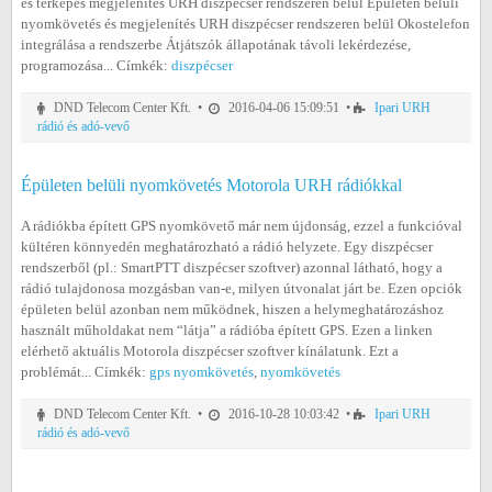
és térképes megjelenítés URH diszpécser rendszeren belül Épületen belüli
nyomkövetés és megjelenítés URH diszpécser rendszeren belül Okostelefon
integrálása a rendszerbe Átjátszók állapotának távoli lekérdezése,
programozása... Címkék:
diszpécser
DND Telecom Center Kft. •
2016-04-06 15:09:51 •
Ipari URH
rádió és adó-vevő
Épületen belüli nyomkövetés Motorola URH rádiókkal
A rádiókba épített GPS nyomkövető már nem újdonság, ezzel a funkcióval
kültéren könnyedén meghatározható a rádió helyzete. Egy diszpécser
rendszerből (pl.: SmartPTT diszpécser szoftver) azonnal látható, hogy a
rádió tulajdonosa mozgásban van-e, milyen útvonalat járt be. Ezen opciók
épületen belül azonban nem működnek, hiszen a helymeghatározáshoz
használt műholdakat nem “látja” a rádióba épített GPS. Ezen a linken
elérhető aktuális Motorola diszpécser szoftver kínálatunk. Ezt a
problémát... Címkék:
gps nyomkövetés
,
nyomkövetés
DND Telecom Center Kft. •
2016-10-28 10:03:42 •
Ipari URH
rádió és adó-vevő