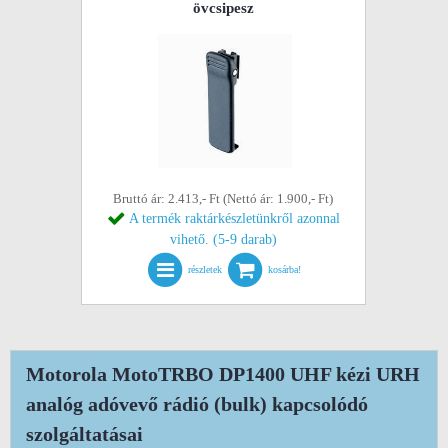
övcsipesz
Bruttó ár: 2.413,- Ft (Nettó ár: 1.900,- Ft)
A termék raktárkészletünkről azonnal
vihető. (5-9 darab)
részletek
kosárba!
Motorola MotoTRBO DP1400 UHF kézi URH
analóg adóvevő rádió (bulk) kapcsolódó
szolgáltatásai