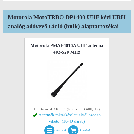
Motorola MotoTRBO DP1400 UHF kézi URH
analóg adóvevő rádió (bulk) alaptartozékai
Motorola PMAE4016A UHF antenna
403-520 MHz
Bruttó ár: 4.318,- Ft (Nettó ár: 3.400,- Ft)
A termék raktárkészletünkről azonnal
vihető. (10-49 darab)
részletek
kosárba!