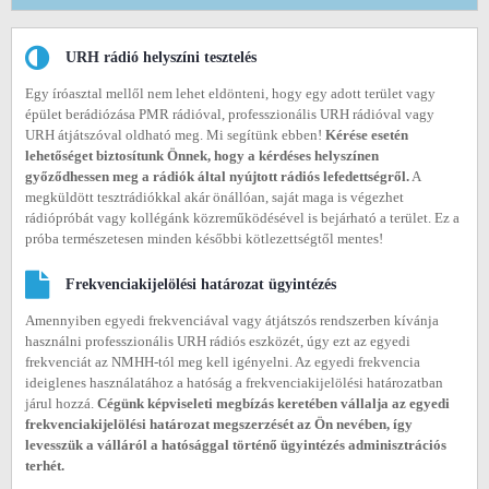
URH rádió helyszíni tesztelés
Egy íróasztal mellől nem lehet eldönteni, hogy egy adott terület vagy
épület berádiózása PMR rádióval, professzionális URH rádióval vagy
URH átjátszóval oldható meg. Mi segítünk ebben!
Kérése esetén
lehetőséget biztosítunk Önnek, hogy a kérdéses helyszínen
győződhessen meg a rádiók által nyújtott rádiós lefedettségről.
A
megküldött tesztrádiókkal akár önállóan, saját maga is végezhet
rádiópróbát vagy kollégánk közreműködésével is bejárható a terület. Ez a
próba természetesen minden későbbi kötlezettségtől mentes!
Frekvenciakijelölési határozat ügyintézés
Amennyiben egyedi frekvenciával vagy átjátszós rendszerben kívánja
használni professzionális URH rádiós eszközét, úgy ezt az egyedi
frekvenciát az NMHH-tól meg kell igényelni. Az egyedi frekvencia
ideiglenes használatához a hatóság a frekvenciakijelölési határozatban
járul hozzá.
Cégünk képviseleti megbízás keretében vállalja az egyedi
frekvenciakijelölési határozat megszerzését az Ön nevében, így
levesszük a válláról a hatósággal történő ügyintézés adminisztrációs
terhét.