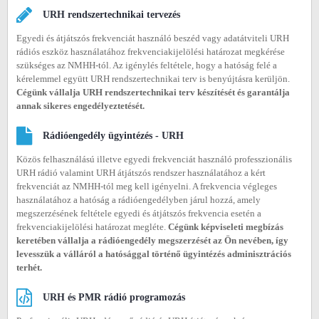
URH rendszertechnikai tervezés
Egyedi és átjátszós frekvenciát használó beszéd vagy adatátviteli URH
rádiós eszköz használatához frekvenciakijelölési határozat megkérése
szükséges az NMHH-tól. Az igénylés feltétele, hogy a hatóság felé a
kérelemmel együtt URH rendszertechnikai terv is benyújtásra kerüljön.
Cégünk vállalja URH rendszertechnikai terv készítését és garantálja
annak sikeres engedélyeztetését.
Rádióengedély ügyintézés - URH
Közös felhasználású illetve egyedi frekvenciát használó professzionális
URH rádió valamint URH átjátszós rendszer használatához a kért
frekvenciát az NMHH-tól meg kell igényelni. A frekvencia végleges
használatához a hatóság a rádióengedélyben járul hozzá, amely
megszerzésének feltétele egyedi és átjátszós frekvencia esetén a
frekvenciakijelölési határozat megléte.
Cégünk képviseleti megbízás
keretében vállalja a rádióengedély megszerzését az Ön nevében, így
levesszük a válláról a hatósággal történő ügyintézés adminisztrációs
terhét.
URH és PMR rádió programozás