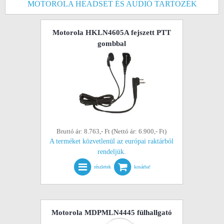
MOTOROLA HEADSET ÉS AUDIÓ TARTOZÉK
Motorola HKLN4605A fejszett PTT
gombbal
Bruttó ár: 8.763,- Ft (Nettó ár: 6.900,- Ft)
A terméket közvetlenül az európai raktárból
rendeljük.
részletek
kosárba!
Motorola MDPMLN4445 fülhallgató