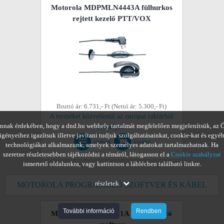
Motorola MDPMLN4443A fülhurkos
rejtett kezelő PTT/VOX
Bruttó ár: 6.731,- Ft (Nettó ár: 5.300,- Ft)
A terméket közvetlenül az európai raktárból
nnak érdekében, hogy a dnd.hu webhely tartalmát megfelelően megjelenítsük, az 
rendeljük.
igényeihez igazítsuk illetve javítani tudjuk szolgáltatásainkat, cookie-kat és egyé
részletek
kosárba!
technológiákat alkalmazunk, amelyek személyes adatokat tartalmazhatnak. Ha
szeretne részletesebben tájékozódni a témáról, látogasson el a
Cookie szabályzat
ismertető oldalunkra, vagy kattintson a láblécben található linkre.
részletek
MOTOROLA PROGRAMOZÓ SZOFTVER ÉS KÁBEL
További információ
Rendben
Motorola GMVN5141A programozó