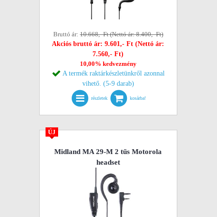
Bruttó ár:
10.668,- Ft (Nettó ár: 8.400,- Ft)
Akciós bruttó ár: 9.601,- Ft (Nettó ár:
7.560,- Ft)
10,00% kedvezmény
A termék raktárkészletünkről azonnal
vihető. (5-9 darab)
részletek
kosárba!
ÚJ
Midland MA 29-M 2 tűs Motorola
headset