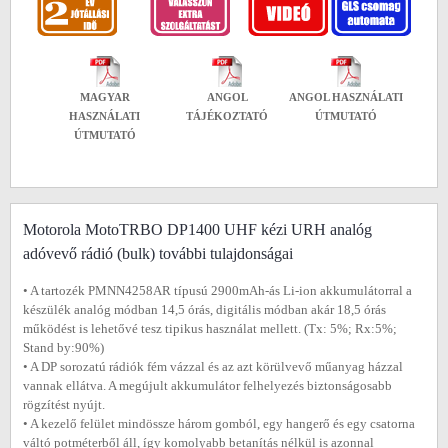
MAGYAR
ANGOL
ANGOL HASZNÁLATI
HASZNÁLATI
TÁJÉKOZTATÓ
ÚTMUTATÓ
ÚTMUTATÓ
Motorola MotoTRBO DP1400 UHF kézi URH analóg
adóvevő rádió (bulk) további tulajdonságai
• A tartozék PMNN4258AR típusú 2900mAh-ás Li-ion akkumulátorral a
készülék analóg módban 14,5 órás, digitális módban akár 18,5 órás
működést is lehetővé tesz tipikus használat mellett. (Tx: 5%; Rx:5%;
Stand by:90%)
• A DP sorozatú rádiók fém vázzal és az azt körülvevő műanyag házzal
vannak ellátva. A megújult akkumulátor felhelyezés biztonságosabb
rögzítést nyújt.
• A kezelő felület mindössze három gomból, egy hangerő és egy csatorna
váltó potméterből áll, így komolyabb betanítás nélkül is azonnal