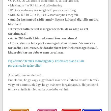
• CTCSS, DTCS kódoló és dekódoló, DTMF kódoló,
• Maximum 4W RF kimenő teljesítmény
• IP54-es szabványnak megfelelő por és vízállóság
• MIL-STD 810 C, D, E, F és G szabványnak megfelel
• Analóg üzemmódú rádió amely licensz kulccsal digitális módra
bővíthető
• A termék töltő nélkül is megrendelhető, de az alap ár ezt
tartalmazza!
• Az ár 29
00mAh Li-ion akkumulátort tartalmaz!
• Ez a cikkszám bulk pack csomagolást tartalmaz. A termék és
tartozékok ömlesztve, de darabonként kerültek csomagolásra.
A
kiszerelés karton dobozt nem tartalmaz.
Figyelem! A termék rádióengedély köteles és eladó általi
programozást igényelhet.
A termék nem rendelhető.
Ennek oka, hogy vagy a gyártónál már nem elérhető az adott termék
vagy mi döntöttünk úgy, hogy már nem forgalmazzuk. Helyettesítő
termék ajánlásáért lépjen kapcsolatba velünk!