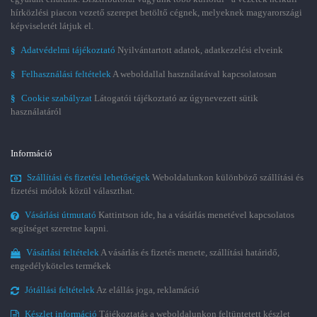
hírközlési piacon vezető szerepet betöltő cégnek, melyeknek magyarországi
képviseletét látjuk el.
§
Adatvédelmi tájékoztató
Nyilvántartott adatok, adatkezelési elveink
§
Felhasználási feltételek
A weboldallal használatával kapcsolatosan
§
Cookie szabályzat
Látogatói tájékoztató az úgynevezett sütik
használatáról
Információ
Szállítási és fizetési lehetőségek
Weboldalunkon különböző szállítási és
fizetési módok közül választhat.
Vásárlási útmutató
Kattintson ide, ha a vásárlás menetével kapcsolatos
segítséget szeretne kapni.
Vásárlási feltételek
A vásárlás és fizetés menete, szállítási határidő,
engedélyköteles termékek
Jótállási feltételek
Az elállás joga, reklamáció
Készlet információ
Tájékoztatás a weboldalunkon feltüntetett készlet