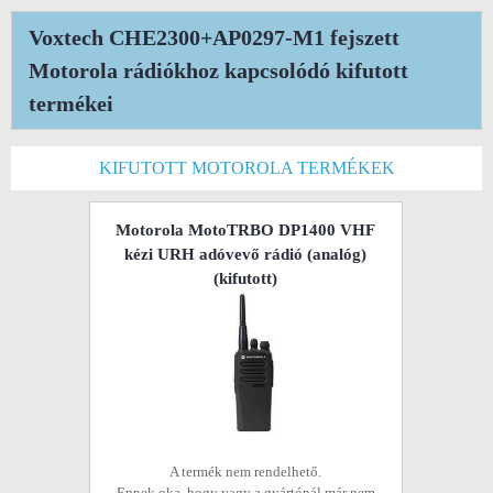
Voxtech CHE2300+AP0297-M1 fejszett
Motorola rádiókhoz kapcsolódó kifutott
termékei
KIFUTOTT MOTOROLA TERMÉKEK
Motorola MotoTRBO DP1400 VHF
kézi URH adóvevő rádió (analóg)
(kifutott)
A termék nem rendelhető.
Ennek oka, hogy vagy a gyártónál már nem