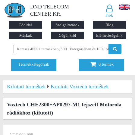
DND TELECOM
CENTER Kft.
Fiók
Főoldal
Szolgáltatások
Blog
Márkák
Cégünkről
Elérhetőségeink
Termékkategóriák
0
termék
Kifutott termékek
Kifutott Voxtech termékek
Voxtech CHE2300+AP0297-M1 fejszett Motorola
rádiókhoz
(kifutott)
VOX-009-999