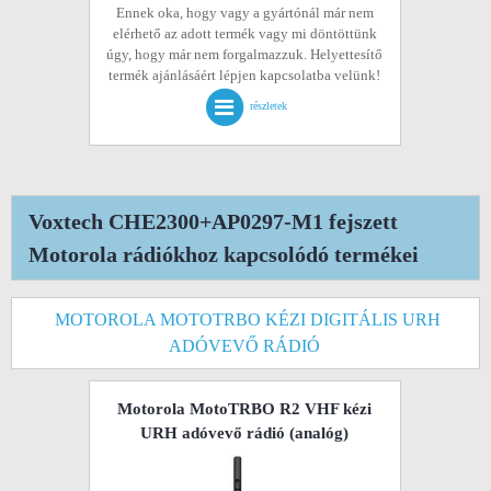
Ennek oka, hogy vagy a gyártónál már nem
elérhető az adott termék vagy mi döntöttünk
úgy, hogy már nem forgalmazzuk. Helyettesítő
termék ajánlásáért lépjen kapcsolatba velünk!
részletek
Voxtech CHE2300+AP0297-M1 fejszett
Motorola rádiókhoz kapcsolódó termékei
MOTOROLA MOTOTRBO KÉZI DIGITÁLIS URH
ADÓVEVŐ RÁDIÓ
Motorola MotoTRBO R2 VHF kézi
URH adóvevő rádió (analóg)