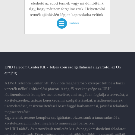
elérhető az adott termék vagy mi döntöttünk
úgy, hogy már nem forgalmazzuk. Helyettesítő
termék ajánlásáért lépjen kapcsolatba velünk!
részletek
DND Telecom Center Kft. - Teljes körű szolgáltatással a gyártótól az Ön
ajtajáig
A DND Telecom Center Kft. 1997 óta meghatározó szerepet tölt be a hazai
vezeték nélküli hírközlési piacon. A cég fő tevékenysége az URH
rádiórendszerek komplex menedzselése, ami magában foglalja a tervezést, a
kivitelezéséhez tartozó kereskedelmi szolgáltatásokat, a rádiórendszerek
üzemeltetését, az üzemeltetéssel összefüggő karbantartási, javítási feladatok
megszervezését.
Ügyfeleink részére komplex szolgáltatást biztosítunk a tanácsadástól a
kivitelezésig, mindezt megfelelő minőséggel párosítva.
Az URH rádiók és tartozékaik területén kis- és nagykereskedelmi feladatot
egyaránt ellátunk. Disztribútorai vagyunk több külföldi - a vezeték nélküli