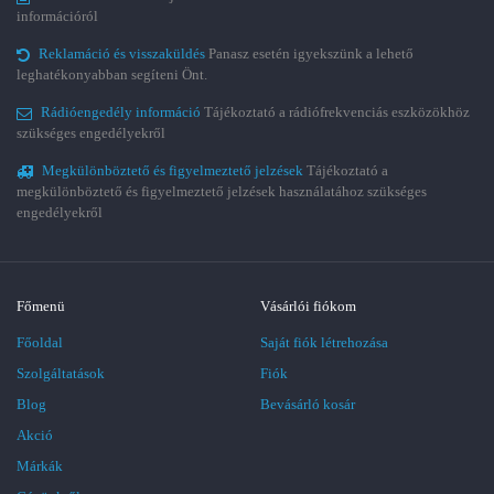
információról
Reklamáció és visszaküldés
Panasz esetén igyekszünk a lehető
leghatékonyabban segíteni Önt.
Rádióengedély információ
Tájékoztató a rádiófrekvenciás eszközökhöz
szükséges engedélyekről
Megkülönböztető és figyelmeztető jelzések
Tájékoztató a
megkülönböztető és figyelmeztető jelzések használatához szükséges
engedélyekről
Főmenü
Vásárlói fiókom
Főoldal
Saját fiók létrehozása
Szolgáltatások
Fiók
Blog
Bevásárló kosár
Akció
Márkák