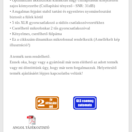
• Optimalizált akkusztikai kialakítás nagy csillapítással kifejezetten
zajos környezetbe (Csillapítási tényező - SNR: 31dB)
• A rugalmas fejpánt stabil tartást és egyenletes nyomáselosztást
biztosít a fülek körül
• 5 tűs XLR gyorscsatlakozó a rádiós csatlakozóvezetékhez
• Cserélhető mikrofonkar 2 tűs gyorscsatlakozóval
• Kényelmes, cserélhető fülpárna
• Ez a cikkszám dinamikus mikrofonnal rendelkezik (A mellékelt kép
illusztráció!)
A termék nem rendelhető.
Ennek oka, hogy vagy a gyártónál már nem elérhető az adott termék
vagy mi döntöttünk úgy, hogy már nem forgalmazzuk. Helyettesítő
termék ajánlásáért lépjen kapcsolatba velünk!
ANGOL TÁJÉKOZTATÓ