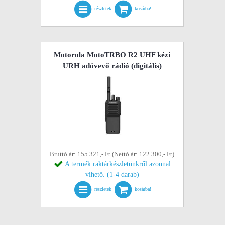
részletek
kosárba!
Motorola MotoTRBO R2 UHF kézi
URH adóvevő rádió (digitális)
Bruttó ár: 155.321,- Ft (Nettó ár: 122.300,- Ft)
A termék raktárkészletünkről azonnal
vihető. (1-4 darab)
részletek
kosárba!