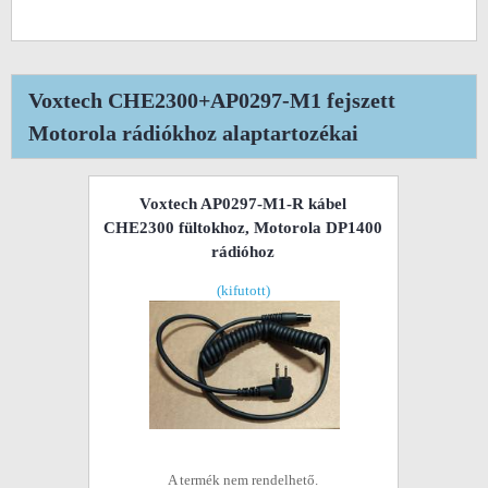
Voxtech CHE2300+AP0297-M1 fejszett
Motorola rádiókhoz alaptartozékai
Voxtech AP0297-M1-R kábel
CHE2300 fültokhoz, Motorola DP1400
rádióhoz
(kifutott)
A termék nem rendelhető.