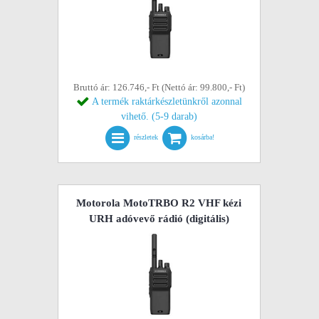
Bruttó ár: 126.746,- Ft (Nettó ár: 99.800,- Ft)
A termék raktárkészletünkről azonnal
vihető. (5-9 darab)
részletek
kosárba!
Motorola MotoTRBO R2 VHF kézi
URH adóvevő rádió (digitális)