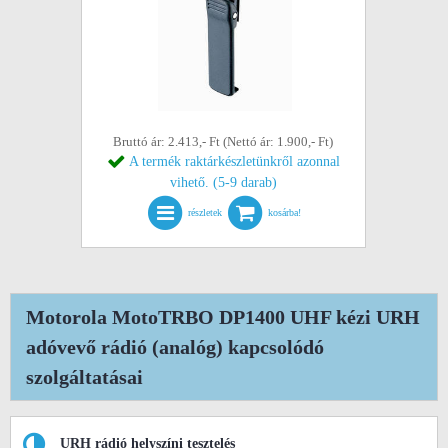
Bruttó ár: 2.413,- Ft (Nettó ár: 1.900,- Ft)
A termék raktárkészletünkről azonnal
vihető. (5-9 darab)
részletek
kosárba!
Motorola MotoTRBO DP1400 UHF kézi URH
adóvevő rádió (analóg) kapcsolódó
szolgáltatásai
URH rádió helyszíni tesztelés