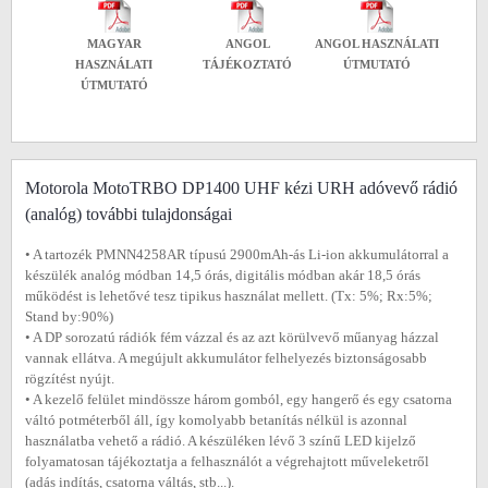
MAGYAR
ANGOL
ANGOL HASZNÁLATI
HASZNÁLATI
TÁJÉKOZTATÓ
ÚTMUTATÓ
ÚTMUTATÓ
Motorola MotoTRBO DP1400 UHF kézi URH adóvevő rádió
(analóg) további tulajdonságai
• A tartozék PMNN4258AR típusú 2900mAh-ás Li-ion akkumulátorral a
készülék analóg módban 14,5 órás, digitális módban akár 18,5 órás
működést is lehetővé tesz tipikus használat mellett. (Tx: 5%; Rx:5%;
Stand by:90%)
• A DP sorozatú rádiók fém vázzal és az azt körülvevő műanyag házzal
vannak ellátva. A megújult akkumulátor felhelyezés biztonságosabb
rögzítést nyújt.
• A kezelő felület mindössze három gomból, egy hangerő és egy csatorna
váltó potméterből áll, így komolyabb betanítás nélkül is azonnal
használatba vehető a rádió. A készüléken lévő 3 színű LED kijelző
folyamatosan tájékoztatja a felhasználót a végrehajtott műveleketről
(adás indítás, csatorna váltás, stb...).