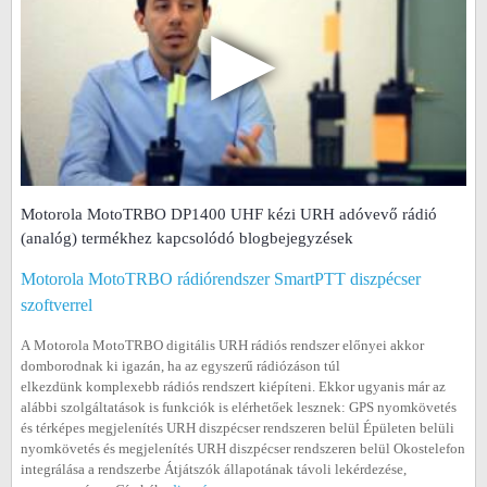
▶
Motorola MotoTRBO DP1400 UHF kézi URH adóvevő rádió
(analóg) termékhez kapcsolódó blogbejegyzések
Motorola MotoTRBO rádiórendszer SmartPTT diszpécser
szoftverrel
A Motorola MotoTRBO digitális URH rádiós rendszer előnyei akkor
domborodnak ki igazán, ha az egyszerű rádiózáson túl
elkezdünk komplexebb rádiós rendszert kiépíteni. Ekkor ugyanis már az
alábbi szolgáltatások is funkciók is elérhetőek lesznek: GPS nyomkövetés
és térképes megjelenítés URH diszpécser rendszeren belül Épületen belüli
nyomkövetés és megjelenítés URH diszpécser rendszeren belül Okostelefon
integrálása a rendszerbe Átjátszók állapotának távoli lekérdezése,