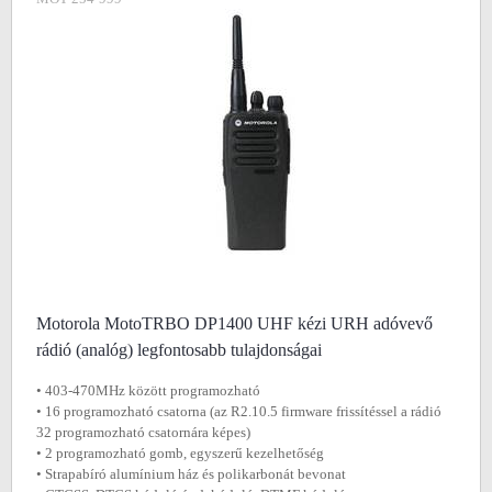
Motorola MotoTRBO DP1400 UHF kézi URH adóvevő
rádió (analóg) legfontosabb tulajdonságai
• 403-470MHz között programozható
• 16 programozható csatorna (az R2.10.5 firmware frissítéssel a rádió
32 programozható csatornára képes)
• 2 programozható gomb, egyszerű kezelhetőség
• Strapabíró alumínium ház és polikarbonát bevonat