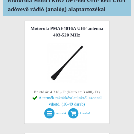
Motorola MotoTRBO DP1400 UHF kézi URH
adóvevő rádió (analóg) alaptartozékai
Motorola PMAE4016A UHF antenna
403-520 MHz
Bruttó ár: 4.318,- Ft (Nettó ár: 3.400,- Ft)
A termék raktárkészletünkről azonnal
vihető. (10-49 darab)
részletek
kosárba!