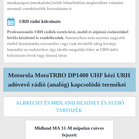
munkanapon (munkaórán) belüli hibaelhárítás megkezdésre valamint
azonnali cserekészülék biztosítására is.
URH rádió kölcsönzés
Professzionális URH rádiók esetén kézi, mobil és átjátszó eszközökkel
bérlős készlettel is rendelkezünk.
Amennyiben nem szeretne nagyobb
értékű beruházásba invesztálni vagy csak rövidebb ideig kívánja
használni az eszközöket, úgy ideális megoldás lehet az URH rádió
kölcsönzés rövid vagy hosszú távra.
Motorola MotoTRBO DP1400 UHF kézi URH
adóvevő rádió (analóg) kapcsolódó termékei
ALBRECHT ÉS MIDLAND HEADSET ÉS AUDIÓ
TARTOZÉK
Midland MA 31-M mipolán csöves
fejszett