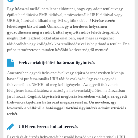
Egy íróasztal mellől nem lehet eldönteni, hogy egy adott terület vagy
épület berádiózása PMR rádióval, professzionális URH rádióval vagy
URH átjátszóval oldható meg. Mi segítünk ebben!
Kérése esetén
lehetőséget biztosítunk Önnek, hogy a kérdéses helyszínen
győződhessen meg a rádiók által nyújtott rádiós lefedettségről.
A
megküldött tesztrádiókkal akár önállóan, saját maga is végezhet
rádiópróbát vagy kollégánk közreműködésével is bejárható a terület. Ez a
próba természetesen minden későbbi kötlezettségtől mentes!
Frekvenciakijelölési határozat ügyintézés
Amennyiben egyedi frekvenciával vagy átjátszós rendszerben kívánja
használni professzionális URH rádiós eszközét, úgy ezt az egyedi
frekvenciát az NMHH-tól meg kell igényelni. Az egyedi frekvencia
ideiglenes használatához a hatóság a frekvenciakijelölési határozatban
járul hozzá.
Cégünk képviseleti megbízás keretében vállalja az egyedi
frekvenciakijelölési határozat megszerzését az Ön nevében, így
levesszük a válláról a hatósággal történő ügyintézés adminisztrációs
terhét.
URH rendszertechnikai tervezés
Egyedi és átjátszós frekvenciát használó beszéd vagy adatátviteli URH