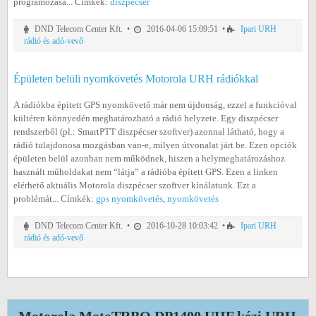
programozása... Címkék:
diszpécser
DND Telecom Center Kft. •
2016-04-06 15:09:51 •
Ipari URH
rádió és adó-vevő
Épületen belüli nyomkövetés Motorola URH rádiókkal
A rádiókba épített GPS nyomkövető már nem újdonság, ezzel a funkcióval
kültéren könnyedén meghatározható a rádió helyzete. Egy diszpécser
rendszerből (pl.: SmartPTT diszpécser szoftver) azonnal látható, hogy a
rádió tulajdonosa mozgásban van-e, milyen útvonalat járt be. Ezen opciók
épületen belül azonban nem működnek, hiszen a helymeghatározáshoz
használt műholdakat nem “látja” a rádióba épített GPS. Ezen a linken
elérhető aktuális Motorola diszpécser szoftver kínálatunk. Ezt a
problémát... Címkék:
gps nyomkövetés
,
nyomkövetés
DND Telecom Center Kft. •
2016-10-28 10:03:42 •
Ipari URH
rádió és adó-vevő