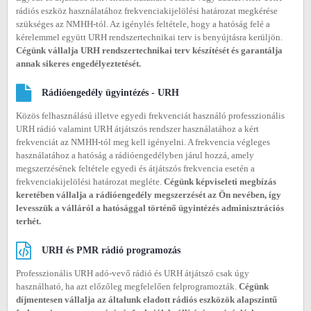
rádiós eszköz használatához frekvenciakijelölési határozat megkérése
szükséges az NMHH-tól. Az igénylés feltétele, hogy a hatóság felé a
kérelemmel együtt URH rendszertechnikai terv is benyújtásra kerüljön.
Cégünk vállalja URH rendszertechnikai terv készítését és garantálja
annak sikeres engedélyeztetését.
Rádióengedély ügyintézés - URH
Közös felhasználású illetve egyedi frekvenciát használó professzionális
URH rádió valamint URH átjátszós rendszer használatához a kért
frekvenciát az NMHH-tól meg kell igényelni. A frekvencia végleges
használatához a hatóság a rádióengedélyben járul hozzá, amely
megszerzésének feltétele egyedi és átjátszós frekvencia esetén a
frekvenciakijelölési határozat megléte.
Cégünk képviseleti megbízás
keretében vállalja a rádióengedély megszerzését az Ön nevében, így
levesszük a válláról a hatósággal történő ügyintézés adminisztrációs
terhét.
URH és PMR rádió programozás
Professzionális URH adó-vevő rádió és URH átjátszó csak úgy
használható, ha azt előzőleg megfelelően felprogramozták.
Cégünk
díjmentesen vállalja az általunk eladott rádiós eszközök alapszintű