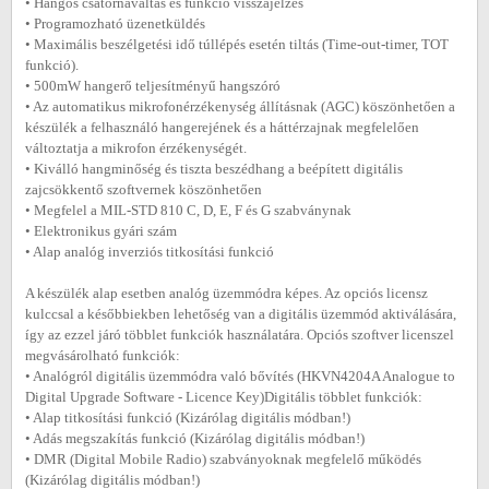
• Hangos csatornaváltás és funkció visszajelzés
• Programozható üzenetküldés
• Maximális beszélgetési idő túllépés esetén tiltás (Time-out-timer, TOT
funkció).
• 500mW hangerő teljesítményű hangszóró
• Az automatikus mikrofonérzékenység állításnak (AGC) köszönhetően a
készülék a felhasználó hangerejének és a háttérzajnak megfelelően
változtatja a mikrofon érzékenységét.
• Kiválló hangminőség és tiszta beszédhang a beépített digitális
zajcsökkentő szoftvernek köszönhetően
• Megfelel a MIL-STD 810 C, D, E, F és G szabványnak
• Elektronikus gyári szám
• Alap analóg inverziós titkosítási funkció
A készülék alap esetben analóg üzemmódra képes. Az opciós licensz
kulccsal a későbbiekben lehetőség van a digitális üzemmód aktiválására,
így az ezzel járó többlet funkciók használatára. Opciós szoftver licenszel
megvásárolható funkciók:
• Analógról digitális üzemmódra való bővítés (HKVN4204A Analogue to
Digital Upgrade Software - Licence Key)Digitális többlet funkciók:
• Alap titkosítási funkció (Kizárólag digitális módban!)
• Adás megszakítás funkció (Kizárólag digitális módban!)
• DMR (Digital Mobile Radio) szabványoknak megfelelő működés
(Kizárólag digitális módban!)