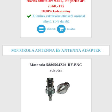
Akciós bruttó ár: 9.601,- Ft (Nettó ár:
7.560,- Ft)
10,00% kedvezmény
A termék raktárkészletünkről azonnal
vihető. (5-9 darab)
részletek
kosárba!
MOTOROLA ANTENNA ÉS ANTENNA ADAPTER
Motorola 5886564Z01 RF-BNC
adapter