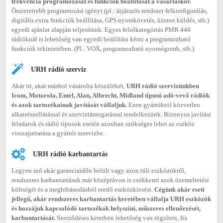
frekvencia programozását és funkciók beállítását a vásárláskor.
Összetettebb programozási igényt (pl.: átjátszós rendszer felkonfigurálás,
digitális extra funkciók beállítása, GPS nyomkövetés, üzenet küldés, stb.)
egyedi ajánlat alapján teljesítünk. Egyes felsőkategóriás PMR 446
rádióknál is lehetőség van egyedi beállítást kérni a programozható
funkciók tekintetében. (Pl.: VOX, programozható nyomógomb, stb.)
URH rádió szerviz
Akár itt, akár máshol vásárolta készülékét,
URH rádió szervizünkben
Icom, Motorola, Entel, Alan, Albrecht, Midland típusú adó-vevő rádiók
és azok tartozékainak javítását vállaljuk.
Ezen gyártóktól közvetlen
alkatrészellátással és szerviztámogatással rendelkezünk. Bizonyos javítási
feladatok és rádió típusok esetén azonban szükséges lehet az eszköz
visszajuttatása a gyártói szervizbe.
URH rádió karbantartás
Legyen szó akár garanciaidőn belüli vagy azon túli eszközökről,
rendszeres karbantartásuk már középtávon is csökkenti azok üzemeltetési
költségét és a meghibásodásból eredő eszközkiesést.
Cégünk akár eseti
jellegű, akár rendszeres karbantartás keretében vállalja URH eszközök
és hozzájuk kapcsolódó tartozékok helyszíni, műszeres ellenőrzését,
karbantartását.
Szerződéses keretben lehetőség van rögzített, fix