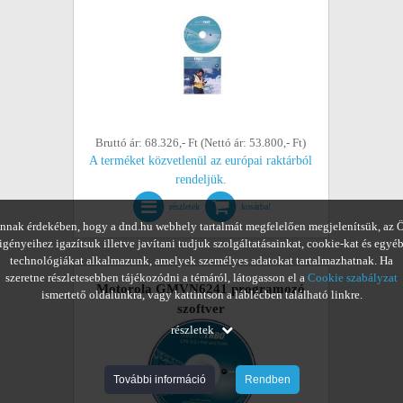
Bruttó ár: 68.326,- Ft (Nettó ár: 53.800,- Ft)
A terméket közvetlenül az európai raktárból
rendeljük.
részletek
kosárba!
nnak érdekében, hogy a dnd.hu webhely tartalmát megfelelően megjelenítsük, az 
igényeihez igazítsuk illetve javítani tudjuk szolgáltatásainkat, cookie-kat és egyé
technológiákat alkalmazunk, amelyek személyes adatokat tartalmazhatnak. Ha
szeretne részletesebben tájékozódni a témáról, látogasson el a
Cookie szabályzat
Motorola GMVN6241 programozó
ismertető oldalunkra, vagy kattintson a láblécben található linkre.
szoftver
részletek
További információ
Rendben