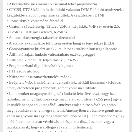
• A készülékbe maximum 16 csatornát lehet programozni
• CTCSS, DTCS kódoló és dekódoló valamint DTMF kódoló rendszerek a
készülékbe alapból beépítésre kerültek. A készülékben DTMF
automatikus hívómemória érhető el.
• Csatorna sávszélesség: 12.5/20/25Khz; Lépésköz VHF sáv esetén 2.5,
3.125Khz; UHF sáv esetén:5, 6.25Khz
• Automatikus energia takarékos üzemmód
• Alacsony akkumulátor töltöttség esetén hang és fény jelzés (LED)
• Gombnyomásra kijelzi az akkumulátor aktuális töltöttségi állapotát.
• Állítható zajzár funkció változtatható érzékenységgel
• Állítható kimenő RF teljesítmény (1 / 4 W)
• Programozható digitális vészhívó gomb
• PTT azonosító kód
• Kifinomult csatornaszkennelési módok
• Beépített VOX áramkörrel rendelkezik kéz nélküli kommunikációhoz,
amely előzetesen programozott gombnyomásra állítható.
• Lone worker (magányos dolgozó) funkció lehetővé teszi, hogy ha a
rádióhoz nem nyúltak hozzá egy meghatározott ideje (1-255 perc) úgy a
készülék hangot ad ki magából, amelyet csak a piros vészhívó gomb
megnyomásával lehet megszüntetni. Amennyiben a vészhívó gomb nem
kerül megnyomásra egy meghatározott időn belül (1-255 másodperc), úgy
a rádió automatikusan vészhívást ad és jelzi a diszpécsernek vagy a
munkatársnak, hogy a kollégával valami történhetett.