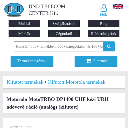
DND TELECOM
CENTER Kft.
Fiók
Főoldal
Szolgáltatások
Blog
Márkák
Cégünkről
Elérhetőségeink
Termékkategóriák
0
termék
Kifutott termékek
Kifutott Motorola termékek
Motorola MotoTRBO DP1400 UHF kézi URH
adóvevő rádió (analóg)
(kifutott)
MOT-254-999