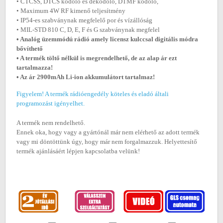
• CTCSS, DTCS kódoló és dekódoló, DTMF kódoló,
• Maximum 4W RF kimenő teljesítmény
• IP54-es szabványnak megfelelő por és vízállóság
• MIL-STD 810 C, D, E, F és G szabványnak megfelel
• Analóg üzemmódú rádió amely licensz kulccsal digitális módra
bővíthető
• A termék töltő nélkül is megrendelhető, de az alap ár ezt
tartalmazza!
• Az ár 29
00mAh Li-ion akkumulátort tartalmaz!
Figyelem! A termék rádióengedély köteles és eladó általi
programozást igényelhet.
A termék nem rendelhető.
Ennek oka, hogy vagy a gyártónál már nem elérhető az adott termék
vagy mi döntöttünk úgy, hogy már nem forgalmazzuk. Helyettesítő
termék ajánlásáért lépjen kapcsolatba velünk!