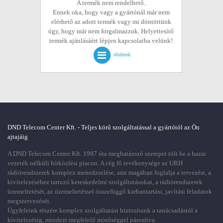
A termék nem rendelhető.
Ennek oka, hogy vagy a gyártónál már nem
elérhető az adott termék vagy mi döntöttünk
úgy, hogy már nem forgalmazzuk. Helyettesítő
termék ajánlásáért lépjen kapcsolatba velünk!
részletek
DND Telecom Center Kft. - Teljes körű szolgáltatással a gyártótól az Ön
ajtajáig
A DND Telecom Center Kft. 1997 óta meghatározó szerepet tölt be a hazai
vezeték nélküli hírközlési piacon. A cég fő tevékenysége az URH
rádiórendszerek komplex menedzselése, ami magában foglalja a tervezést, a
kivitelezéséhez tartozó kereskedelmi szolgáltatásokat, a rádiórendszerek
üzemeltetését, az üzemeltetéssel összefüggő karbantartási, javítási feladatok
megszervezését.
Ügyfeleink részére komplex szolgáltatást biztosítunk a tanácsadástól a
kivitelezésig, mindezt megfelelő minőséggel párosítva.