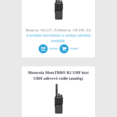
Bruttó ár: 165.227,- Ft (Nettó ár: 130.100,- Ft)
A terméket közvetlenül az európai raktárból
rendeljük.
részletek
kosárba!
Motorola MotoTRBO R2 UHF kézi
URH adóvevő rádió (analóg)