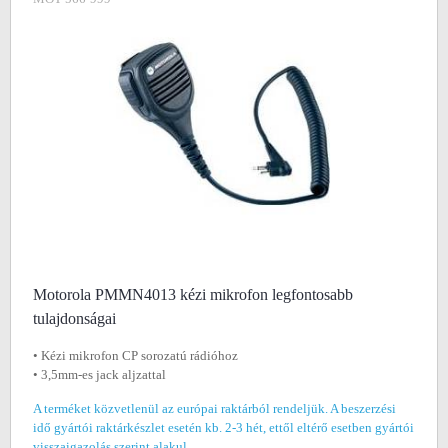
Motorola PMMN4013 kézi mikrofon legfontosabb
tulajdonságai
• Kézi mikrofon CP sorozatú rádióhoz
• 3,5mm-es jack aljzattal
A terméket közvetlenül az európai raktárból rendeljük. A beszerzési
idő gyártói raktárkészlet esetén kb. 2-3 hét, ettől eltérő esetben gyártói
visszaigazolás szerint alakul.