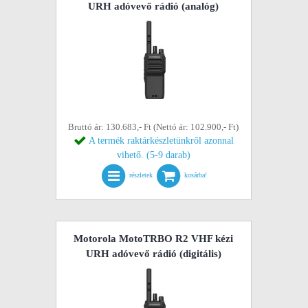
URH adóvevő rádió (analóg)
Bruttó ár: 130.683,- Ft (Nettó ár: 102.900,- Ft)
A termék raktárkészletünkről azonnal
vihető. (5-9 darab)
részletek
kosárba!
Motorola MotoTRBO R2 VHF kézi
URH adóvevő rádió (digitális)