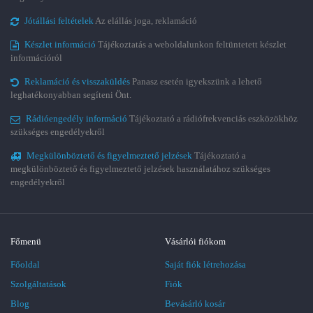
Jótállási feltételek
Az elállás joga, reklamáció
Készlet információ
Tájékoztatás a weboldalunkon feltüntetett készlet
információról
Reklamáció és visszaküldés
Panasz esetén igyekszünk a lehető
leghatékonyabban segíteni Önt.
Rádióengedély információ
Tájékoztató a rádiófrekvenciás eszközökhöz
szükséges engedélyekről
Megkülönböztető és figyelmeztető jelzések
Tájékoztató a
megkülönböztető és figyelmeztető jelzések használatához szükséges
engedélyekről
Főmenü
Vásárlói fiókom
Főoldal
Saját fiók létrehozása
Szolgáltatások
Fiók
Blog
Bevásárló kosár