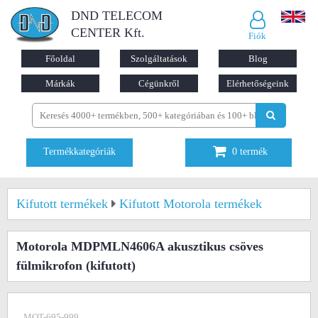
DND TELECOM
CENTER Kft.
Fiók
Főoldal
Szolgáltatások
Blog
Márkák
Cégünkről
Elérhetőségeink
Termékkategóriák
0
termék
Kifutott termékek
Kifutott Motorola termékek
Motorola MDPMLN4606A akusztikus csöves
fülmikrofon
(kifutott)
MOT-695-999