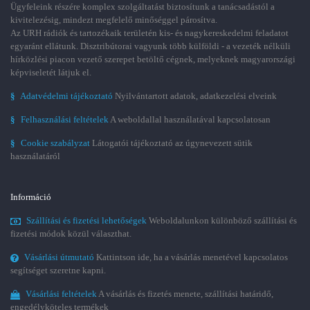
Ügyfeleink részére komplex szolgáltatást biztosítunk a tanácsadástól a
kivitelezésig, mindezt megfelelő minőséggel párosítva.
Az URH rádiók és tartozékaik területén kis- és nagykereskedelmi feladatot
egyaránt ellátunk. Disztribútorai vagyunk több külföldi - a vezeték nélküli
hírközlési piacon vezető szerepet betöltő cégnek, melyeknek magyarországi
képviseletét látjuk el.
§
Adatvédelmi tájékoztató
Nyilvántartott adatok, adatkezelési elveink
§
Felhasználási feltételek
A weboldallal használatával kapcsolatosan
§
Cookie szabályzat
Látogatói tájékoztató az úgynevezett sütik
használatáról
Információ
Szállítási és fizetési lehetőségek
Weboldalunkon különböző szállítási és
fizetési módok közül választhat.
Vásárlási útmutató
Kattintson ide, ha a vásárlás menetével kapcsolatos
segítséget szeretne kapni.
Vásárlási feltételek
A vásárlás és fizetés menete, szállítási határidő,
engedélyköteles termékek