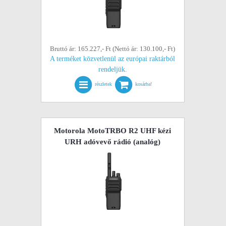
Bruttó ár: 165.227,- Ft (Nettó ár: 130.100,- Ft)
A terméket közvetlenül az európai raktárból
rendeljük.
részletek
kosárba!
Motorola MotoTRBO R2 UHF kézi
URH adóvevő rádió (analóg)