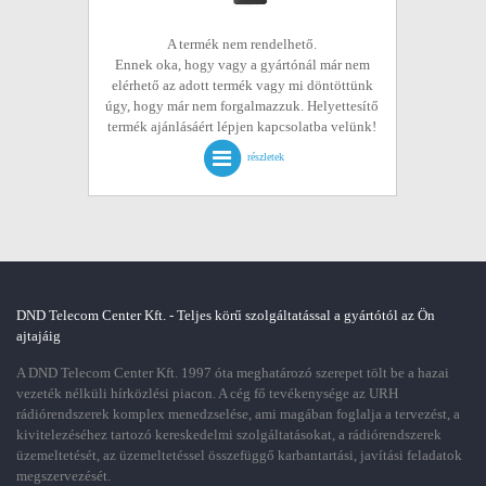
A termék nem rendelhető.
Ennek oka, hogy vagy a gyártónál már nem
elérhető az adott termék vagy mi döntöttünk
úgy, hogy már nem forgalmazzuk. Helyettesítő
termék ajánlásáért lépjen kapcsolatba velünk!
részletek
DND Telecom Center Kft. - Teljes körű szolgáltatással a gyártótól az Ön
ajtajáig
A DND Telecom Center Kft. 1997 óta meghatározó szerepet tölt be a hazai
vezeték nélküli hírközlési piacon. A cég fő tevékenysége az URH
rádiórendszerek komplex menedzselése, ami magában foglalja a tervezést, a
kivitelezéséhez tartozó kereskedelmi szolgáltatásokat, a rádiórendszerek
üzemeltetését, az üzemeltetéssel összefüggő karbantartási, javítási feladatok
megszervezését.