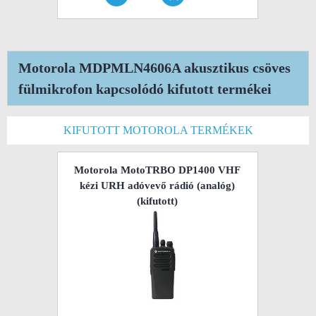
Motorola MDPMLN4606A akusztikus csöves
fülmikrofon kapcsolódó kifutott termékei
KIFUTOTT MOTOROLA TERMÉKEK
Motorola MotoTRBO DP1400 VHF
kézi URH adóvevő rádió (analóg)
(kifutott)