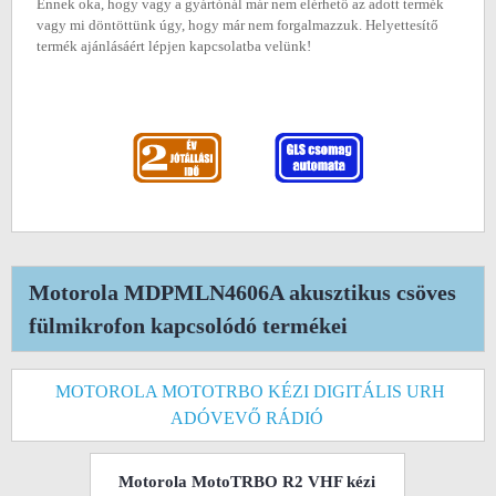
Ennek oka, hogy vagy a gyártónál már nem elérhető az adott termék
vagy mi döntöttünk úgy, hogy már nem forgalmazzuk. Helyettesítő
termék ajánlásáért lépjen kapcsolatba velünk!
Motorola MDPMLN4606A akusztikus csöves
fülmikrofon kapcsolódó termékei
MOTOROLA MOTOTRBO KÉZI DIGITÁLIS URH
ADÓVEVŐ RÁDIÓ
Motorola MotoTRBO R2 VHF kézi