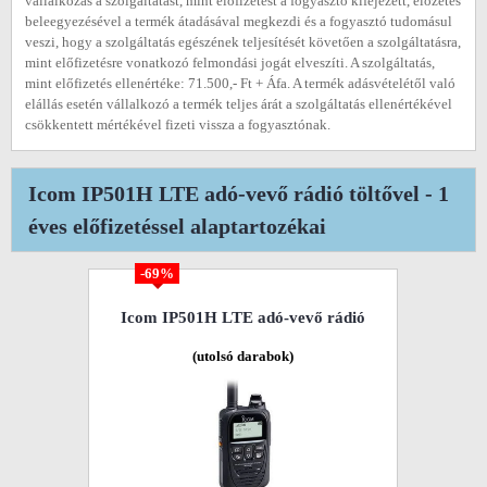
vállalkozás a szolgáltatást, mint előfizetést a fogyasztó kifejezett, előzetes
beleegyezésével a termék átadásával megkezdi és a fogyasztó tudomásul
veszi, hogy a szolgáltatás egészének teljesítését követően a szolgáltatásra,
mint előfizetésre vonatkozó felmondási jogát elveszíti. A szolgáltatás,
mint előfizetés ellenértéke: 71.500,- Ft + Áfa. A termék adásvételétől való
elállás esetén vállalkozó a termék teljes árát a szolgáltatás ellenértékével
csökkentett mértékével fizeti vissza a fogyasztónak.
Icom IP501H LTE adó-vevő rádió töltővel - 1
éves előfizetéssel alaptartozékai
-69%
Icom IP501H LTE adó-vevő rádió
(utolsó darabok)