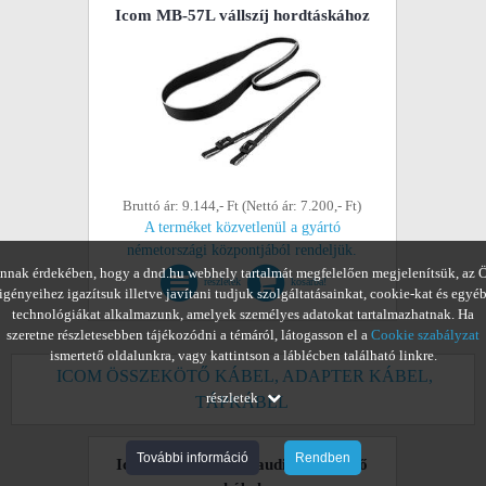
Icom MB-57L vállszíj hordtáskához
Bruttó ár: 9.144,- Ft (Nettó ár: 7.200,- Ft)
A terméket közvetlenül a gyártó
németországi központjából rendeljük.
nnak érdekében, hogy a dnd.hu webhely tartalmát megfelelően megjelenítsük, az 
részletek
kosárba!
igényeihez igazítsuk illetve javítani tudjuk szolgáltatásainkat, cookie-kat és egyé
technológiákat alkalmazunk, amelyek személyes adatokat tartalmazhatnak. Ha
szeretne részletesebben tájékozódni a témáról, látogasson el a
Cookie szabályzat
ismertető oldalunkra, vagy kattintson a láblécben található linkre.
ICOM ÖSSZEKÖTŐ KÁBEL, ADAPTER KÁBEL,
részletek
TÁPKÁBEL
További információ
Rendben
Icom OPC-2006LS audio összekötő