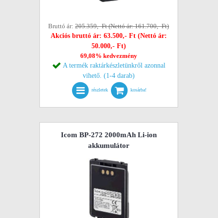
Bruttó ár:
205.359,- Ft (Nettó ár: 161.700,- Ft)
Akciós bruttó ár: 63.500,- Ft (Nettó ár:
50.000,- Ft)
69,08% kedvezmény
A termék raktárkészletünkről azonnal
vihető. (1-4 darab)
részletek
kosárba!
Icom BP-272 2000mAh Li-ion
akkumulátor