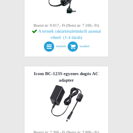
Bruttó ár: 9.017,- Ft (Nettó ár: 7.100,- Ft)
A termék raktárkészletünkről azonnal
vihető. (1-4 darab)
részletek
kosárba!
Icom BC-123S egyenes dugós AC
adapter
Bruttó ár: 7.366,- Ft (Nettó ár: 5.800,- Ft)