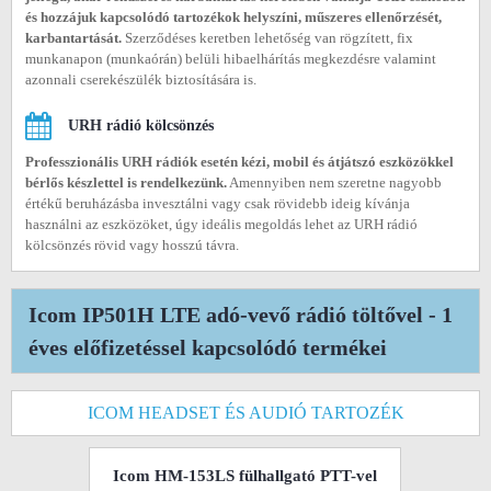
és hozzájuk kapcsolódó tartozékok helyszíni, műszeres ellenőrzését,
karbantartását.
Szerződéses keretben lehetőség van rögzített, fix
munkanapon (munkaórán) belüli hibaelhárítás megkezdésre valamint
azonnali cserekészülék biztosítására is.
URH rádió kölcsönzés
Professzionális URH rádiók esetén kézi, mobil és átjátszó eszközökkel
bérlős készlettel is rendelkezünk.
Amennyiben nem szeretne nagyobb
értékű beruházásba invesztálni vagy csak rövidebb ideig kívánja
használni az eszközöket, úgy ideális megoldás lehet az URH rádió
kölcsönzés rövid vagy hosszú távra.
Icom IP501H LTE adó-vevő rádió töltővel - 1
éves előfizetéssel kapcsolódó termékei
ICOM HEADSET ÉS AUDIÓ TARTOZÉK
Icom HM-153LS fülhallgató PTT-vel