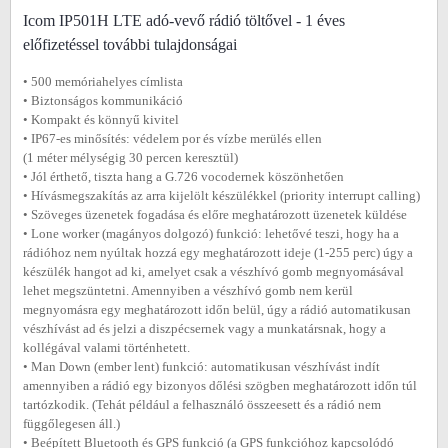
Icom IP501H LTE adó-vevő rádió töltővel - 1 éves
előfizetéssel további tulajdonságai
• 500 memóriahelyes címlista
• Biztonságos kommunikáció
• Kompakt és könnyű kivitel
• IP67-es minősítés: védelem por és vízbe merülés ellen
(1 méter mélységig 30 percen keresztül)
• Jól érthető, tiszta hang a G.726 vocodernek köszönhetően
• Hívásmegszakítás az arra kijelölt készülékkel (priority interrupt calling)
• Szöveges üzenetek fogadása és előre meghatározott üzenetek küldése
• Lone worker (magányos dolgozó) funkció: lehetővé teszi, hogy ha a
rádióhoz nem nyúltak hozzá egy meghatározott ideje (1-255 perc) úgy a
készülék hangot ad ki, amelyet csak a vészhívó gomb megnyomásával
lehet megszüntetni. Amennyiben a vészhívó gomb nem kerül
megnyomásra egy meghatározott időn belül, úgy a rádió automatikusan
vészhívást ad és jelzi a diszpécsernek vagy a munkatársnak, hogy a
kollégával valami történhetett.
• Man Down (ember lent) funkció: automatikusan vészhívást indít
amennyiben a rádió egy bizonyos dőlési szögben meghatározott időn túl
tartózkodik. (Tehát például a felhasználó összeesett és a rádió nem
függőlegesen áll.)
• Beépített Bluetooth és GPS funkció (a GPS funkcióhoz kapcsolódó