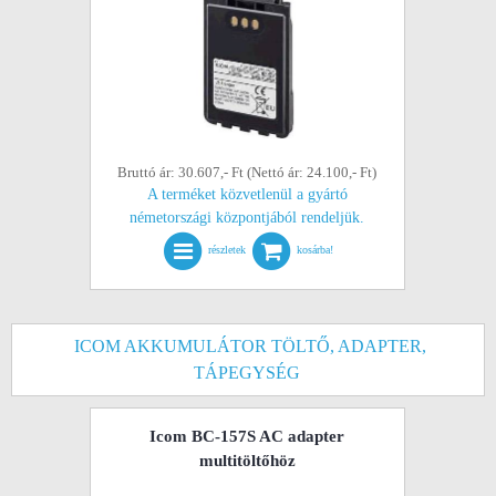
Bruttó ár: 30.607,- Ft (Nettó ár: 24.100,- Ft)
A terméket közvetlenül a gyártó
németországi központjából rendeljük.
részletek
kosárba!
ICOM AKKUMULÁTOR TÖLTŐ, ADAPTER,
TÁPEGYSÉG
Icom BC-157S AC adapter
multitöltőhöz