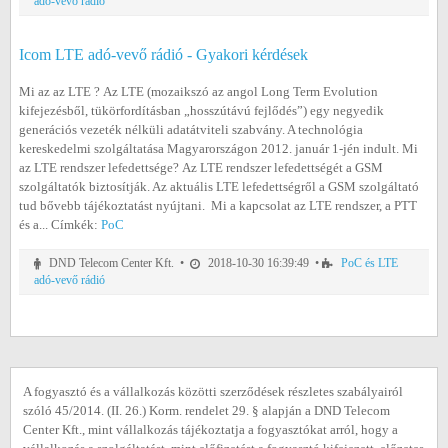
adó-vevő rádió
Icom LTE adó-vevő rádió - Gyakori kérdések
Mi az az LTE ? Az LTE (mozaikszó az angol Long Term Evolution
kifejezésből, tükörfordításban „hosszútávú fejlődés”) egy negyedik
generációs vezeték nélküli adatátviteli szabvány. A technológia
kereskedelmi szolgáltatása Magyarországon 2012. január 1-jén indult. Mi
az LTE rendszer lefedettsége? Az LTE rendszer lefedettségét a GSM
szolgáltatók biztosítják. Az aktuális LTE lefedettségről a GSM szolgáltató
tud bővebb tájékoztatást nyújtani. Mi a kapcsolat az LTE rendszer, a PTT
és a... Címkék:
PoC
DND Telecom Center Kft. •
2018-10-30 16:39:49 •
PoC és LTE
adó-vevő rádió
A fogyasztó és a vállalkozás közötti szerződések részletes szabályairól
szóló 45/2014. (II. 26.) Korm. rendelet 29. § alapján a DND Telecom
Center Kft., mint vállalkozás tájékoztatja a fogyasztókat arról, hogy a