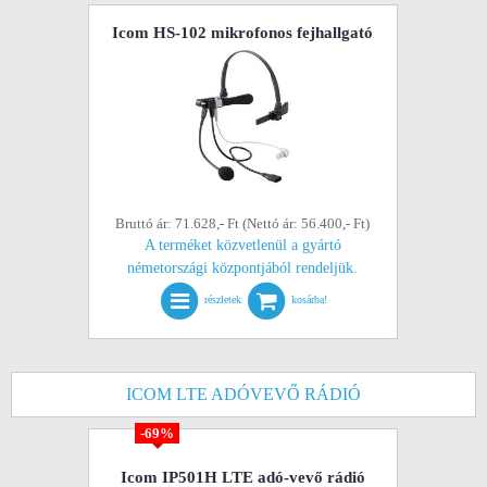
Icom HS-102 mikrofonos fejhallgató
Bruttó ár: 71.628,- Ft (Nettó ár: 56.400,- Ft)
A terméket közvetlenül a gyártó
németországi központjából rendeljük.
részletek
kosárba!
ICOM LTE ADÓVEVŐ RÁDIÓ
-69%
Icom IP501H LTE adó-vevő rádió