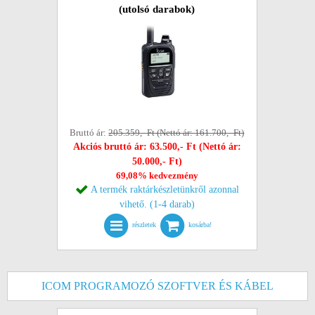
(utolsó darabok)
Bruttó ár:
205.359,- Ft (Nettó ár: 161.700,- Ft)
Akciós bruttó ár: 63.500,- Ft (Nettó ár:
50.000,- Ft)
69,08% kedvezmény
A termék raktárkészletünkről azonnal
vihető. (1-4 darab)
részletek
kosárba!
ICOM PROGRAMOZÓ SZOFTVER ÉS KÁBEL