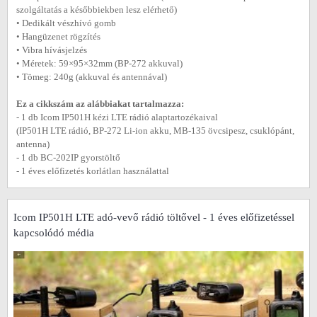
szolgáltatás a későbbiekben lesz elérhető)
• Dedikált vészhívó gomb
• Hangüzenet rögzítés
• Vibra hívásjelzés
• Méretek: 59×95×32mm (BP-272 akkuval)
• Tömeg: 240g (akkuval és antennával)
Ez a cikkszám az alábbiakat tartalmazza:
- 1 db Icom IP501H kézi LTE rádió alaptartozékaival
(IP501H LTE rádió, BP-272 Li-ion akku, MB-135 övcsipesz, csuklópánt,
antenna)
- 1 db BC-202IP gyorstöltő
- 1 éves előfizetés korlátlan használattal
Icom IP501H LTE adó-vevő rádió töltővel - 1 éves előfizetéssel
kapcsolódó média