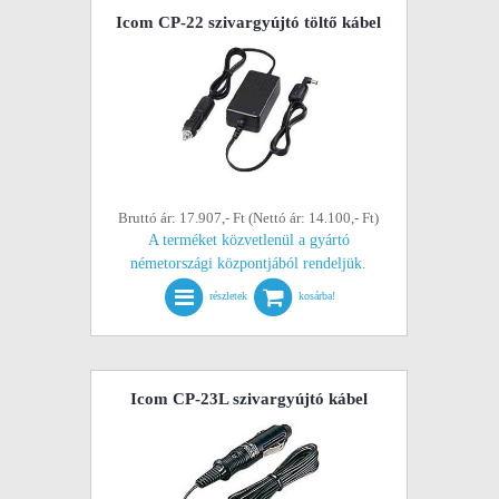
Icom CP-22 szivargyújtó töltő kábel
Bruttó ár: 17.907,- Ft (Nettó ár: 14.100,- Ft)
A terméket közvetlenül a gyártó
németországi központjából rendeljük.
részletek
kosárba!
Icom CP-23L szivargyújtó kábel