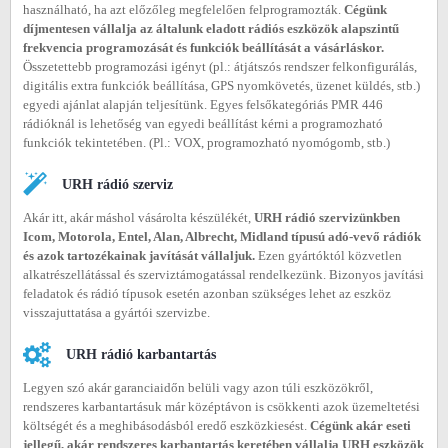
használható, ha azt előzőleg megfelelően felprogramozták.
Cégünk
díjmentesen vállalja az általunk eladott rádiós eszközök alapszintű
frekvencia programozását és funkciók beállítását a vásárláskor.
Összetettebb programozási igényt (pl.: átjátszós rendszer felkonfigurálás,
digitális extra funkciók beállítása, GPS nyomkövetés, üzenet küldés, stb.)
egyedi ajánlat alapján teljesítünk. Egyes felsőkategóriás PMR 446
rádióknál is lehetőség van egyedi beállítást kérni a programozható
funkciók tekintetében. (Pl.: VOX, programozható nyomógomb, stb.)
URH rádió szerviz
Akár itt, akár máshol vásárolta készülékét,
URH rádió szervizünkben
Icom, Motorola, Entel, Alan, Albrecht, Midland típusú adó-vevő rádiók
és azok tartozékainak javítását vállaljuk.
Ezen gyártóktól közvetlen
alkatrészellátással és szerviztámogatással rendelkezünk. Bizonyos javítási
feladatok és rádió típusok esetén azonban szükséges lehet az eszköz
visszajuttatása a gyártói szervizbe.
URH rádió karbantartás
Legyen szó akár garanciaidőn belüli vagy azon túli eszközökről,
rendszeres karbantartásuk már középtávon is csökkenti azok üzemeltetési
költségét és a meghibásodásból eredő eszközkiesést.
Cégünk akár eseti
jellegű, akár rendszeres karbantartás keretében vállalja URH eszközök