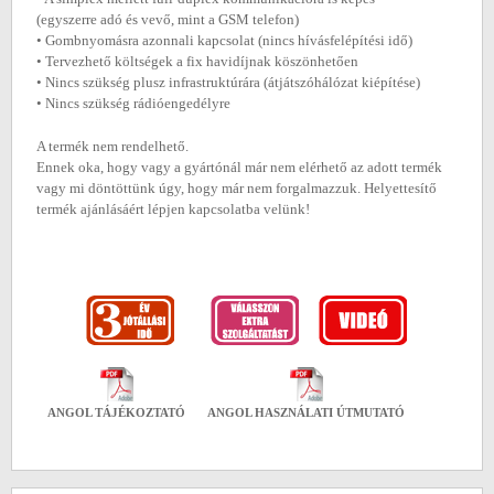
(egyszerre adó és vevő, mint a GSM telefon)
• Gombnyomásra azonnali kapcsolat (nincs hívásfelépítési idő)
• Tervezhető költségek a fix havidíjnak köszönhetően
• Nincs szükség plusz infrastruktúrára (átjátszóhálózat kiépítése)
• Nincs szükség rádióengedélyre
A termék nem rendelhető.
Ennek oka, hogy vagy a gyártónál már nem elérhető az adott termék
vagy mi döntöttünk úgy, hogy már nem forgalmazzuk. Helyettesítő
termék ajánlásáért lépjen kapcsolatba velünk!
ANGOL TÁJÉKOZTATÓ
ANGOL HASZNÁLATI ÚTMUTATÓ