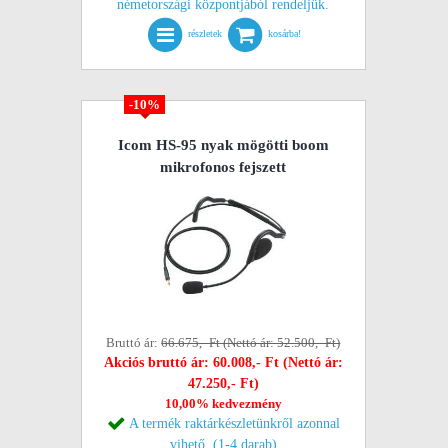
németországi központjából rendeljük.
részletek
kosárba!
-10%
Icom HS-95 nyak mögötti boom
mikrofonos fejszett
Bruttó ár:
66.675,- Ft (Nettó ár: 52.500,- Ft)
Akciós bruttó ár: 60.008,- Ft (Nettó ár:
47.250,- Ft)
10,00% kedvezmény
A termék raktárkészletünkről azonnal
vihető. (1-4 darab)