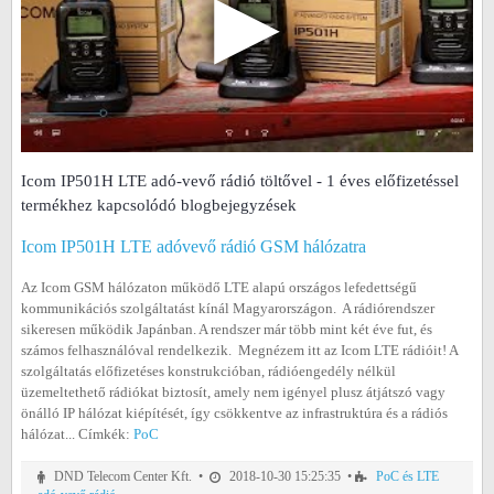
▶
Icom IP501H LTE adó-vevő rádió töltővel - 1 éves előfizetéssel
termékhez kapcsolódó blogbejegyzések
Icom IP501H LTE adóvevő rádió GSM hálózatra
Az Icom GSM hálózaton működő LTE alapú országos lefedettségű
kommunikációs szolgáltatást kínál Magyarországon. A rádiórendszer
sikeresen működik Japánban. A rendszer már több mint két éve fut, és
számos felhasználóval rendelkezik. Megnézem itt az Icom LTE rádióit! A
szolgáltatás előfizetéses konstrukcióban, rádióengedély nélkül
üzemeltethető rádiókat biztosít, amely nem igényel plusz átjátszó vagy
önálló IP hálózat kiépítését, így csökkentve az infrastruktúra és a rádiós
hálózat... Címkék:
PoC
DND Telecom Center Kft. •
2018-10-30 15:25:35 •
PoC és LTE