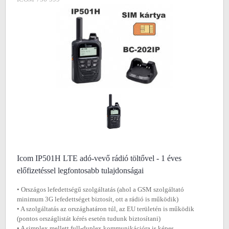
Icom IP501H LTE adó-vevő rádió töltővel - 1 éves
előfizetéssel legfontosabb tulajdonságai
• Országos lefedettségű szolgáltatás (ahol a GSM szolgáltató
minimum 3G lefedettséget biztosít, ott a rádió is működik)
• A szolgáltatás az országhatáron túl, az EU területén is működik
(pontos országlistát kérés esetén tudunk biztosítani)
• A simplex mellett full-duplex kommunikációra is képes