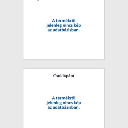
Csuklópánt