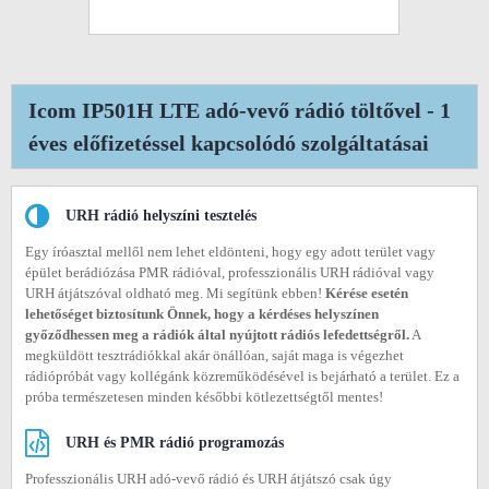
Icom IP501H LTE adó-vevő rádió töltővel - 1
éves előfizetéssel kapcsolódó szolgáltatásai
URH rádió helyszíni tesztelés
Egy íróasztal mellől nem lehet eldönteni, hogy egy adott terület vagy
épület berádiózása PMR rádióval, professzionális URH rádióval vagy
URH átjátszóval oldható meg. Mi segítünk ebben!
Kérése esetén
lehetőséget biztosítunk Önnek, hogy a kérdéses helyszínen
győződhessen meg a rádiók által nyújtott rádiós lefedettségről.
A
megküldött tesztrádiókkal akár önállóan, saját maga is végezhet
rádiópróbát vagy kollégánk közreműködésével is bejárható a terület. Ez a
próba természetesen minden későbbi kötlezettségtől mentes!
URH és PMR rádió programozás
Professzionális URH adó-vevő rádió és URH átjátszó csak úgy