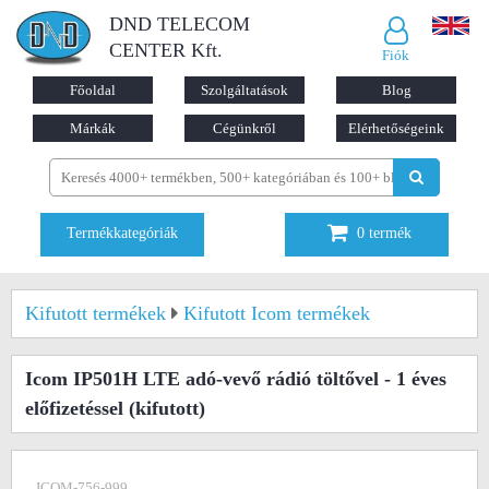
DND TELECOM
CENTER Kft.
Fiók
Főoldal
Szolgáltatások
Blog
Márkák
Cégünkről
Elérhetőségeink
Termékkategóriák
0
termék
Kifutott termékek
Kifutott Icom termékek
Icom IP501H LTE adó-vevő rádió töltővel - 1 éves
előfizetéssel
(kifutott)
ICOM-756-999