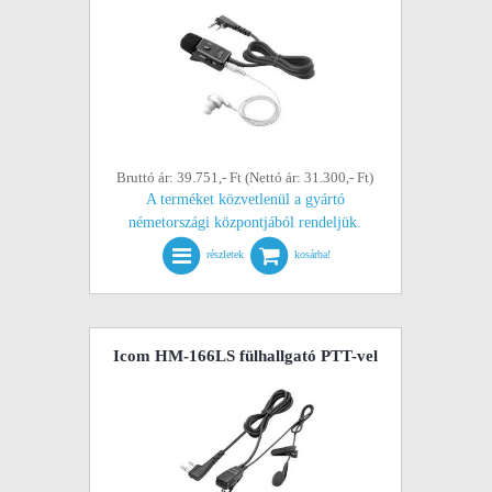
Bruttó ár: 39.751,- Ft (Nettó ár: 31.300,- Ft)
A terméket közvetlenül a gyártó
németországi központjából rendeljük.
részletek
kosárba!
Icom HM-166LS fülhallgató PTT-vel