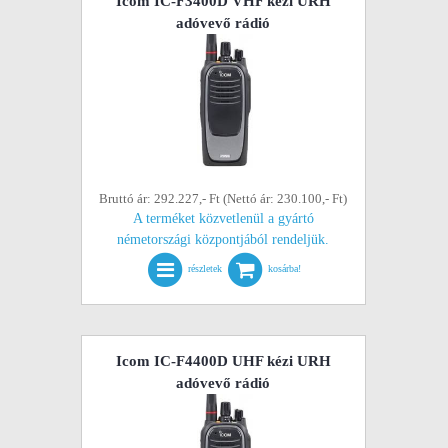
Icom IC-F3400D VHF kézi URH
adóvevő rádió
Bruttó ár: 292.227,- Ft (Nettó ár: 230.100,- Ft)
A terméket közvetlenül a gyártó
németországi központjából rendeljük.
részletek
kosárba!
Icom IC-F4400D UHF kézi URH
adóvevő rádió