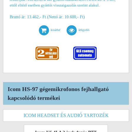
ettől eltérő esetben gyártói visszaigazolás szerint alakul.
Bruttó ár: 13.462,- Ft (Nettó ár: 10.600,- Ft)
kosárba!
árfigyelés
Icom HS-97 gégemikrofonos fejhallgató
kapcsolódó termékei
ICOM HEADSET ÉS AUDIÓ TARTOZÉK