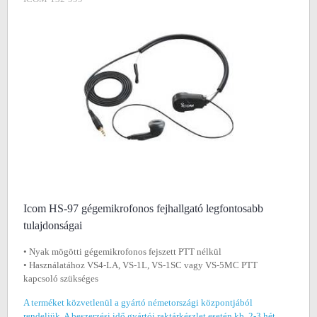
Icom HS-97 gégemikrofonos fejhallgató legfontosabb
tulajdonságai
• Nyak mögötti gégemikrofonos fejszett PTT nélkül
• Használatához VS4-LA, VS-1L, VS-1SC vagy VS-5MC PTT
kapcsoló szükséges
A terméket közvetlenül a gyártó németországi központjából
rendeljük. A beszerzési idő gyártói raktárkészlet esetén kb. 2-3 hét,