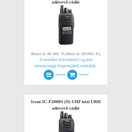
adóvevő rádió
Bruttó ár: 86.360,- Ft (Nettó ár: 68.000,- Ft)
A terméket közvetlenül a gyártó
németországi központjából rendeljük.
részletek
kosárba!
Icom IC-F2000S (N) UHF kézi URH
adóvevő rádió