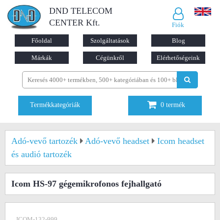
DND TELECOM
CENTER Kft.
Fiók
Főoldal
Szolgáltatások
Blog
Márkák
Cégünkről
Elérhetőségeink
Termékkategóriák
0
termék
Adó-vevő tartozék
Adó-vevő headset
Icom headset
és audió tartozék
Icom HS-97 gégemikrofonos fejhallgató
ICOM-132-999