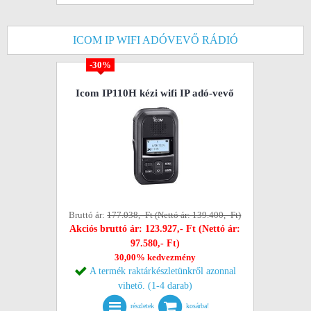
ICOM IP WIFI ADÓVEVŐ RÁDIÓ
-30%
Icom IP110H kézi wifi IP adó-vevő
Bruttó ár:
177.038,- Ft (Nettó ár: 139.400,- Ft)
Akciós bruttó ár: 123.927,- Ft (Nettó ár:
97.580,- Ft)
30,00% kedvezmény
A termék raktárkészletünkről azonnal
vihető. (1-4 darab)
részletek
kosárba!