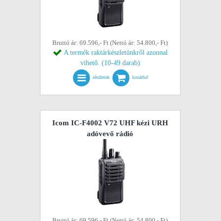
Bruttó ár: 69.596,- Ft (Nettó ár: 54.800,- Ft)
A termék raktárkészletünkről azonnal
vihető. (10-49 darab)
részletek
kosárba!
Icom IC-F4002 V72 UHF kézi URH
adóvevő rádió
Bruttó ár: 69.596,- Ft (Nettó ár: 54.800,- Ft)