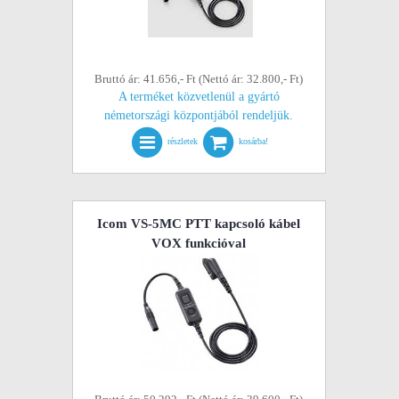
Bruttó ár: 41.656,- Ft (Nettó ár: 32.800,- Ft)
A terméket közvetlenül a gyártó
németországi központjából rendeljük.
részletek
kosárba!
Icom VS-5MC PTT kapcsoló kábel
VOX funkcióval