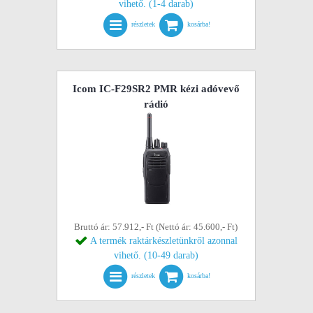
vihető. (1-4 darab)
részletek
kosárba!
Icom IC-F29SR2 PMR kézi adóvevő
rádió
Bruttó ár: 57.912,- Ft (Nettó ár: 45.600,- Ft)
A termék raktárkészletünkről azonnal
vihető. (10-49 darab)
részletek
kosárba!