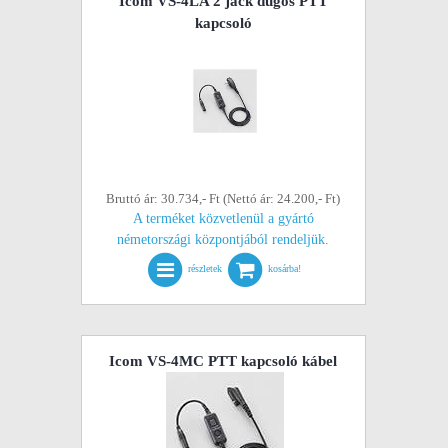
Icom VS-4LA 2 jack dugós PTT
kapcsoló
Bruttó ár: 30.734,- Ft (Nettó ár: 24.200,- Ft)
A terméket közvetlenül a gyártó
németországi központjából rendeljük.
részletek
kosárba!
Icom VS-4MC PTT kapcsoló kábel