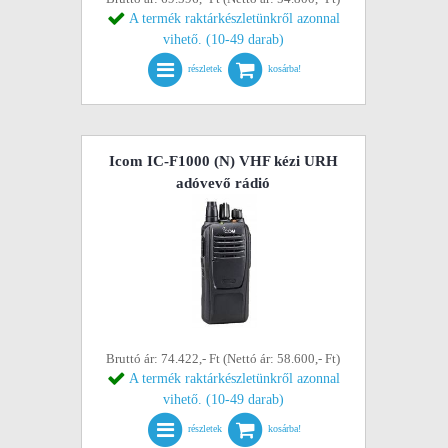
A termék raktárkészletünkről azonnal
vihető. (10-49 darab)
részletek
kosárba!
Icom IC-F1000 (N) VHF kézi URH
adóvevő rádió
Bruttó ár: 74.422,- Ft (Nettó ár: 58.600,- Ft)
A termék raktárkészletünkről azonnal
vihető. (10-49 darab)
részletek
kosárba!