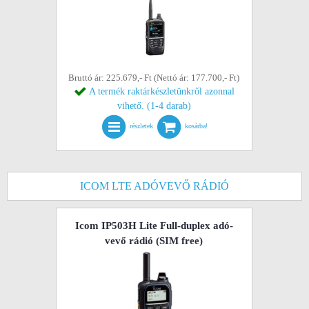
Bruttó ár: 225.679,- Ft (Nettó ár: 177.700,- Ft)
A termék raktárkészletünkről azonnal
vihető. (1-4 darab)
részletek
kosárba!
ICOM LTE ADÓVEVŐ RÁDIÓ
Icom IP503H Lite Full-duplex adó-
vevő rádió (SIM free)