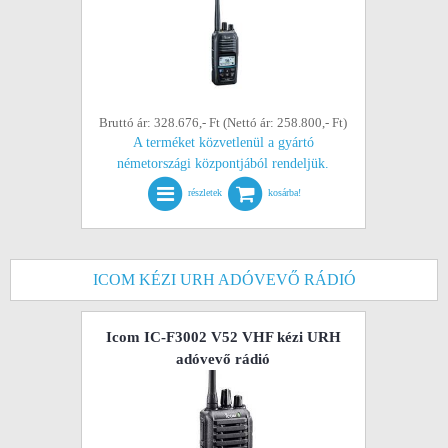
Bruttó ár: 328.676,- Ft (Nettó ár: 258.800,- Ft)
A terméket közvetlenül a gyártó
németországi központjából rendeljük.
részletek
kosárba!
ICOM KÉZI URH ADÓVEVŐ RÁDIÓ
Icom IC-F3002 V52 VHF kézi URH
adóvevő rádió