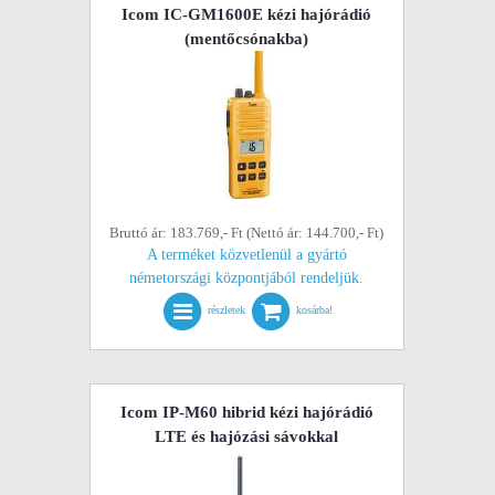
Icom IC-GM1600E kézi hajórádió
(mentőcsónakba)
Bruttó ár: 183.769,- Ft (Nettó ár: 144.700,- Ft)
A terméket közvetlenül a gyártó
németországi központjából rendeljük.
részletek
kosárba!
Icom IP-M60 hibrid kézi hajórádió
LTE és hajózási sávokkal