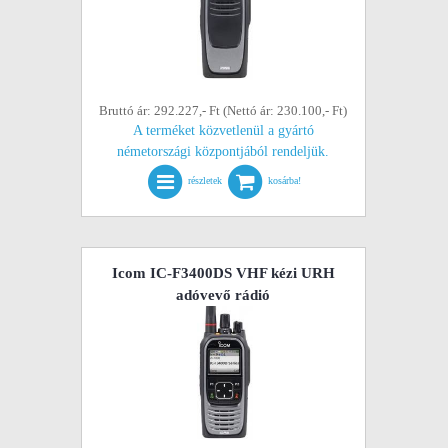
Bruttó ár: 292.227,- Ft (Nettó ár: 230.100,- Ft)
A terméket közvetlenül a gyártó
németországi központjából rendeljük.
részletek
kosárba!
Icom IC-F3400DS VHF kézi URH
adóvevő rádió