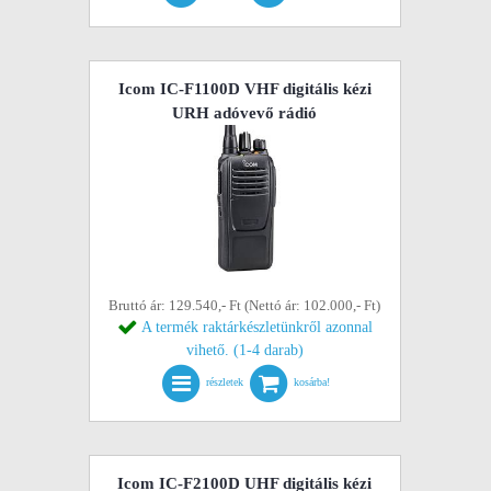
Icom IC-F1100D VHF digitális kézi
URH adóvevő rádió
Bruttó ár: 129.540,- Ft (Nettó ár: 102.000,- Ft)
A termék raktárkészletünkről azonnal
vihető. (1-4 darab)
részletek
kosárba!
Icom IC-F2100D UHF digitális kézi