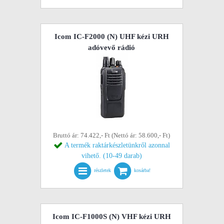
Icom IC-F2000 (N) UHF kézi URH
adóvevő rádió
Bruttó ár: 74.422,- Ft (Nettó ár: 58.600,- Ft)
A termék raktárkészletünkről azonnal
vihető. (10-49 darab)
részletek
kosárba!
Icom IC-F1000S (N) VHF kézi URH