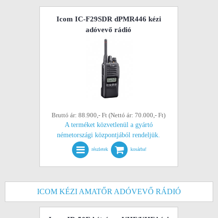
Icom IC-F29SDR dPMR446 kézi
adóvevő rádió
Bruttó ár: 88.900,- Ft (Nettó ár: 70.000,- Ft)
A terméket közvetlenül a gyártó
németországi központjából rendeljük.
részletek
kosárba!
ICOM KÉZI AMATŐR ADÓVEVŐ RÁDIÓ