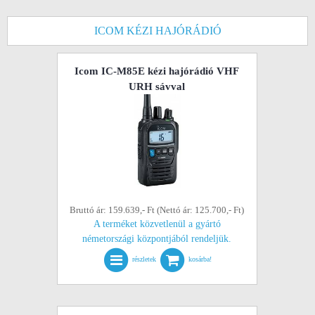
ICOM KÉZI HAJÓRÁDIÓ
Icom IC-M85E kézi hajórádió VHF
URH sávval
Bruttó ár: 159.639,- Ft (Nettó ár: 125.700,- Ft)
A terméket közvetlenül a gyártó
németországi központjából rendeljük.
részletek
kosárba!