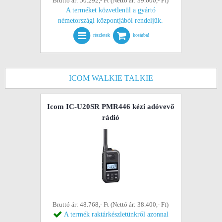
Bruttó ár: 50.292,- Ft (Nettó ár: 39.600,- Ft)
A terméket közvetlenül a gyártó
németországi központjából rendeljük.
részletek
kosárba!
ICOM WALKIE TALKIE
Icom IC-U20SR PMR446 kézi adóvevő
rádió
Bruttó ár: 48.768,- Ft (Nettó ár: 38.400,- Ft)
A termék raktárkészletünkről azonnal