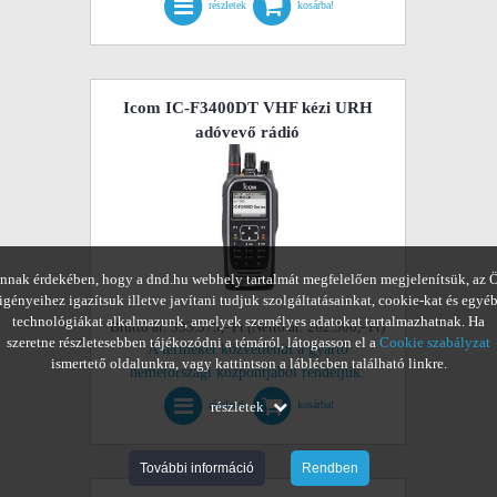
részletek
kosárba!
Icom IC-F3400DT VHF kézi URH
adóvevő rádió
nnak érdekében, hogy a dnd.hu webhely tartalmát megfelelően megjelenítsük, az 
igényeihez igazítsuk illetve javítani tudjuk szolgáltatásainkat, cookie-kat és egyé
technológiákat alkalmazunk, amelyek személyes adatokat tartalmazhatnak. Ha
Bruttó ár: 333.375,- Ft (Nettó ár: 262.500,- Ft)
szeretne részletesebben tájékozódni a témáról, látogasson el a
Cookie szabályzat
A terméket közvetlenül a gyártó
ismertető oldalunkra, vagy kattintson a láblécben található linkre.
németországi központjából rendeljük.
részletek
részletek
kosárba!
További információ
Rendben