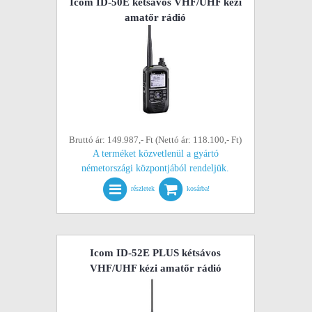
Icom ID-50E kétsávos VHF/UHF kézi
amatőr rádió
Bruttó ár: 149.987,- Ft (Nettó ár: 118.100,- Ft)
A terméket közvetlenül a gyártó
németországi központjából rendeljük.
részletek
kosárba!
Icom ID-52E PLUS kétsávos
VHF/UHF kézi amatőr rádió