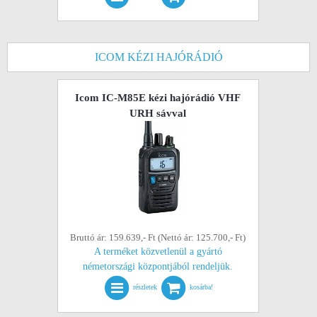
ICOM KÉZI HAJÓRÁDIÓ
Icom IC-M85E kézi hajórádió VHF
URH sávval
Bruttó ár: 159.639,- Ft (Nettó ár: 125.700,- Ft)
A terméket közvetlenül a gyártó
németországi központjából rendeljük.
részletek
kosárba!