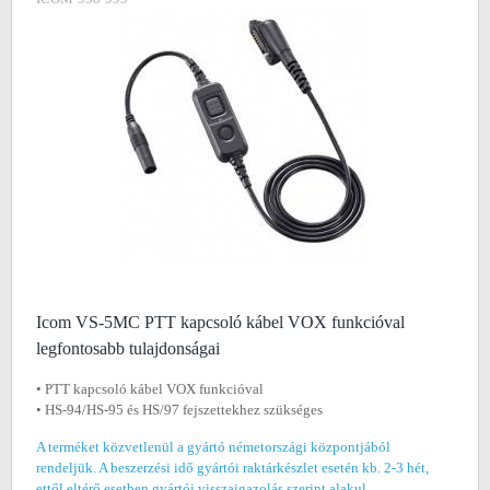
Icom VS-5MC PTT kapcsoló kábel VOX funkcióval
legfontosabb tulajdonságai
• PTT kapcsoló kábel VOX funkcióval
• HS-94/HS-95 és HS/97 fejszettekhez szükséges
A terméket közvetlenül a gyártó németországi központjából
rendeljük. A beszerzési idő gyártói raktárkészlet esetén kb. 2-3 hét,
ettől eltérő esetben gyártói visszaigazolás szerint alakul.