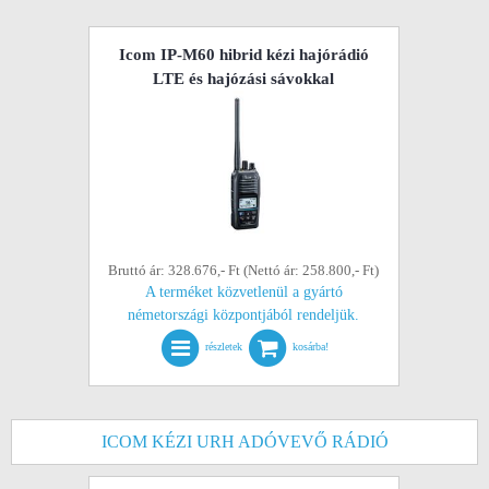
Icom IP-M60 hibrid kézi hajórádió
LTE és hajózási sávokkal
Bruttó ár: 328.676,- Ft (Nettó ár: 258.800,- Ft)
A terméket közvetlenül a gyártó
németországi központjából rendeljük.
részletek
kosárba!
ICOM KÉZI URH ADÓVEVŐ RÁDIÓ