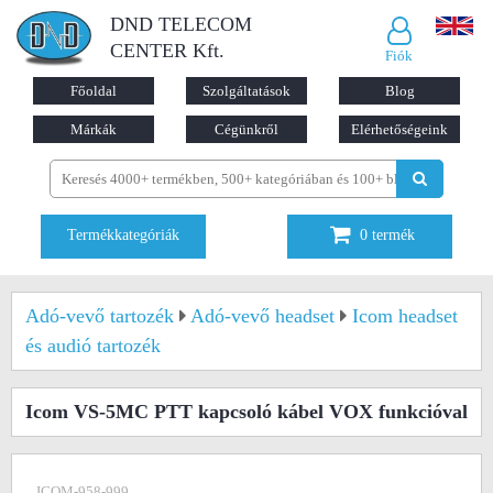
DND TELECOM
CENTER Kft.
Fiók
Főoldal
Szolgáltatások
Blog
Márkák
Cégünkről
Elérhetőségeink
Termékkategóriák
0
termék
Adó-vevő tartozék
Adó-vevő headset
Icom headset
és audió tartozék
Icom VS-5MC PTT kapcsoló kábel VOX funkcióval
ICOM-958-999