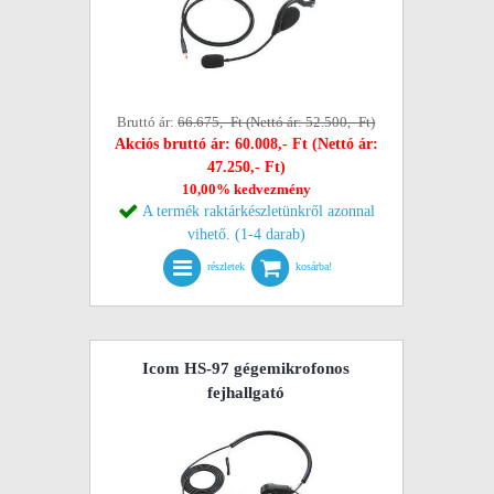
Bruttó ár:
66.675,- Ft (Nettó ár: 52.500,- Ft)
Akciós bruttó ár: 60.008,- Ft (Nettó ár:
47.250,- Ft)
10,00% kedvezmény
A termék raktárkészletünkről azonnal
vihető. (1-4 darab)
részletek
kosárba!
Icom HS-97 gégemikrofonos
fejhallgató