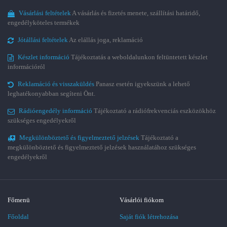
Vásárlási feltételek
A vásárlás és fizetés menete, szállítási határidő,
engedélyköteles termékek
Jótállási feltételek
Az elállás joga, reklamáció
Készlet információ
Tájékoztatás a weboldalunkon feltüntetett készlet
információról
Reklamáció és visszaküldés
Panasz esetén igyekszünk a lehető
leghatékonyabban segíteni Önt.
Rádióengedély információ
Tájékoztató a rádiófrekvenciás eszközökhöz
szükséges engedélyekről
Megkülönböztető és figyelmeztető jelzések
Tájékoztató a
megkülönböztető és figyelmeztető jelzések használatához szükséges
engedélyekről
Főmenü
Vásárlói fiókom
Főoldal
Saját fiók létrehozása