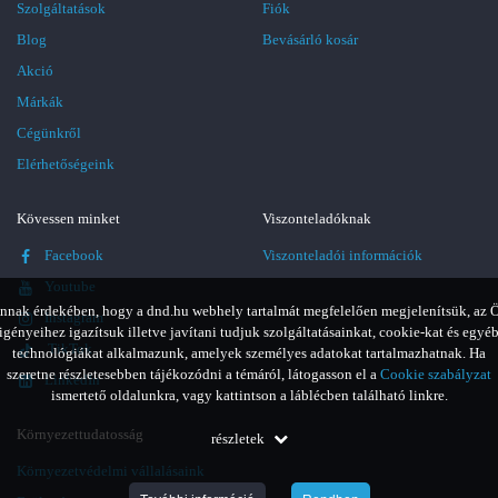
Szolgáltatások
Fiók
Blog
Bevásárló kosár
Akció
Márkák
Cégünkről
Elérhetőségeink
Kövessen minket
Viszonteladóknak
Facebook
Viszonteladói információk
Youtube
nnak érdekében, hogy a dnd.hu webhely tartalmát megfelelően megjelenítsük, az 
Instagram
igényeihez igazítsuk illetve javítani tudjuk szolgáltatásainkat, cookie-kat és egyé
TikTok
technológiákat alkalmazunk, amelyek személyes adatokat tartalmazhatnak. Ha
szeretne részletesebben tájékozódni a témáról, látogasson el a
Cookie szabályzat
LinkedIn
ismertető oldalunkra, vagy kattintson a láblécben található linkre.
Környezettudatosság
részletek
Környezetvédelmi vállalásaink