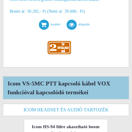
Bruttó ár: 50.292,- Ft (Nettó ár: 39.600,- Ft)
kosárba!
árfigyelés
Icom VS-5MC PTT kapcsoló kábel VOX
funkcióval kapcsolódó termékei
ICOM HEADSET ÉS AUDIÓ TARTOZÉK
Icom HS-94 fülre akasztható boom