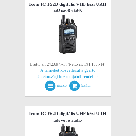
Icom IC-F52D digitális VHF kézi URH
adóvevő rádió
Bruttó ár: 242.697,- Ft (Nettó ár: 191.100,- Ft)
A terméket közvetlenül a gyártó
németországi központjából rendeljük.
részletek
kosárba!
Icom IC-F62D digitális UHF kézi URH
adóvevő rádió