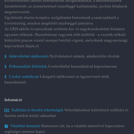
kivitelezéséhez tartozó kereskedelmi szolgáltatásokat, a rádiórendszerek
üzemeltetését, az üzemeltetéssel összefüggő karbantartási, javítási feladatok
megszervezését.
Ügyfeleink részére komplex szolgáltatást biztosítunk a tanácsadástól a
kivitelezésig, mindezt megfelelő minőséggel párosítva.
Az URH rádiók és tartozékaik területén kis- és nagykereskedelmi feladatot
egyaránt ellátunk. Disztribútorai vagyunk több külföldi - a vezeték nélküli
hírközlési piacon vezető szerepet betöltő cégnek, melyeknek magyarországi
képviseletét látjuk el.
§
Adatvédelmi tájékoztató
Nyilvántartott adatok, adatkezelési elveink
§
Felhasználási feltételek
A weboldallal használatával kapcsolatosan
§
Cookie szabályzat
Látogatói tájékoztató az úgynevezett sütik
használatáról
Információ
Szállítási és fizetési lehetőségek
Weboldalunkon különböző szállítási és
fizetési módok közül választhat.
Vásárlási útmutató
Kattintson ide, ha a vásárlás menetével kapcsolatos
segítséget szeretne kapni.