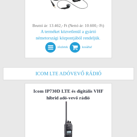
Bruttó ár: 13.462,- Ft (Nettó ár: 10.600,- Ft)
A terméket közvetlenül a gyártó
németországi központjából rendeljük.
részletek
kosárba!
ICOM LTE ADÓVEVŐ RÁDIÓ
Icom IP730D LTE és digitális VHF
hibrid adó-vevő rádió