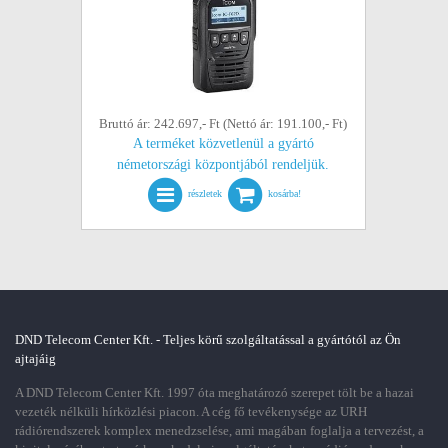
Bruttó ár: 242.697,- Ft (Nettó ár: 191.100,- Ft)
A terméket közvetlenül a gyártó
németországi központjából rendeljük.
részletek
kosárba!
DND Telecom Center Kft. - Teljes körű szolgáltatással a gyártótól az Ön
ajtajáig
A DND Telecom Center Kft. 1997 óta meghatározó szerepet tölt be a hazai
vezeték nélküli hírközlési piacon. A cég fő tevékenysége az URH
rádiórendszerek komplex menedzselése, ami magában foglalja a tervezést, a