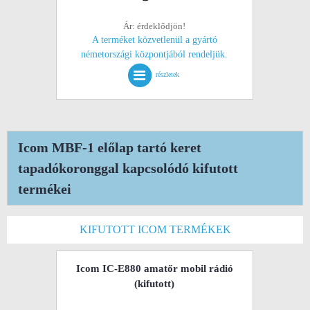
Ár: érdeklődjön!
A terméket közvetlenül a gyártó
németországi központjából rendeljük.
részletek
Icom MBF-1 előlap tartó keret
tapadókoronggal kapcsolódó kifutott
termékei
KIFUTOTT ICOM TERMÉKEK
Icom IC-E880 amatőr mobil rádió
(kifutott)