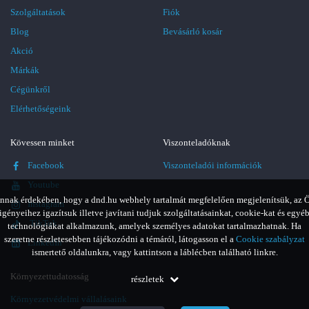
Szolgáltatások
Fiók
Blog
Bevásárló kosár
Akció
Márkák
Cégünkről
Elérhetőségeink
Kövessen minket
Viszonteladóknak
Facebook
Viszonteladói információk
Youtube
nnak érdekében, hogy a dnd.hu webhely tartalmát megfelelően megjelenítsük, az 
Instagram
igényeihez igazítsuk illetve javítani tudjuk szolgáltatásainkat, cookie-kat és egyé
TikTok
technológiákat alkalmazunk, amelyek személyes adatokat tartalmazhatnak. Ha
szeretne részletesebben tájékozódni a témáról, látogasson el a
Cookie szabályzat
LinkedIn
ismertető oldalunkra, vagy kattintson a láblécben található linkre.
Környezettudatosság
részletek
Környezetvédelmi vállalásaink