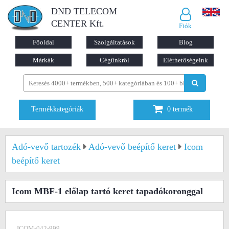
DND TELECOM
CENTER Kft.
Fiók
Főoldal
Szolgáltatások
Blog
Márkák
Cégünkről
Elérhetőségeink
Termékkategóriák
0
termék
Adó-vevő tartozék
Adó-vevő beépítő keret
Icom
beépítő keret
Icom MBF-1 előlap tartó keret tapadókoronggal
ICOM-042-999