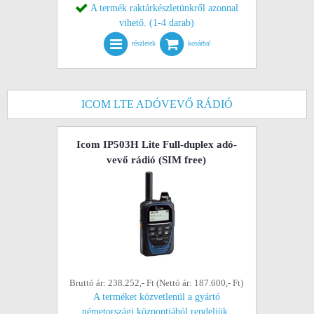
A termék raktárkészletünkről azonnal
vihető. (1-4 darab)
részletek
kosárba!
ICOM LTE ADÓVEVŐ RÁDIÓ
Icom IP503H Lite Full-duplex adó-
vevő rádió (SIM free)
Bruttó ár: 238.252,- Ft (Nettó ár: 187.600,- Ft)
A terméket közvetlenül a gyártó
németországi központjából rendeljük.