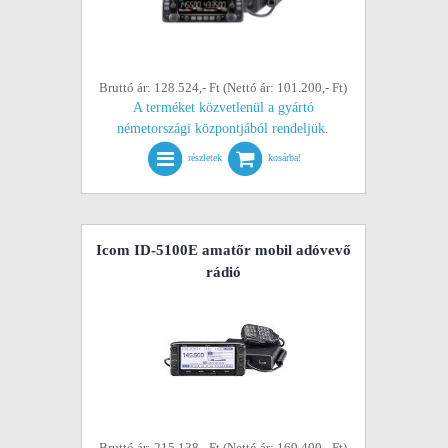
Bruttó ár: 128.524,- Ft (Nettó ár: 101.200,- Ft)
A terméket közvetlenül a gyártó
németországi központjából rendeljük.
részletek
kosárba!
Icom ID-5100E amatőr mobil adóvevő
rádió
Bruttó ár: 215.138,- Ft (Nettó ár: 169.400,- Ft)