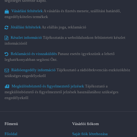
segítséget szeretne kapni.
Vásárlási feltételek
A vásárlás és fizetés menete, szállítási határidő,
engedélyköteles termékek
Jótállási feltételek
Az elállás joga, reklamáció
Készlet információ
Tájékoztatás a weboldalunkon feltüntetett készlet
információról
Reklamáció és visszaküldés
Panasz esetén igyekszünk a lehető
leghatékonyabban segíteni Önt.
Rádióengedély információ
Tájékoztató a rádiófrekvenciás eszközökhöz
szükséges engedélyekről
Megkülönböztető és figyelmeztető jelzések
Tájékoztató a
megkülönböztető és figyelmeztető jelzések használatához szükséges
engedélyekről
Főmenü
Vásárlói fiókom
Főoldal
Saját fiók létrehozása