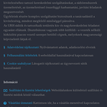
kivitelezéséhez tartozó kereskedelmi szolgáltatásokat, a rádiórendszerek
üzemeltetését, az üzemeltetéssel összefüggő karbantartási, javítási feladatok
megszervezését.
Ügyfeleink részére komplex szolgáltatást biztosítunk a tanácsadástól a
kivitelezésig, mindezt megfelelő minőséggel párosítva.
Az URH rádiók és tartozékaik területén kis- és nagykereskedelmi feladatot
egyaránt ellátunk. Disztribútorai vagyunk több külföldi - a vezeték nélküli
hírközlési piacon vezető szerepet betöltő cégnek, melyeknek magyarországi
képviseletét látjuk el.
§
Adatvédelmi tájékoztató
Nyilvántartott adatok, adatkezelési elveink
§
Felhasználási feltételek
A weboldallal használatával kapcsolatosan
§
Cookie szabályzat
Látogatói tájékoztató az úgynevezett sütik
használatáról
Információ
Szállítási és fizetési lehetőségek
Weboldalunkon különböző szállítási és
fizetési módok közül választhat.
Vásárlási útmutató
Kattintson ide, ha a vásárlás menetével kapcsolatos