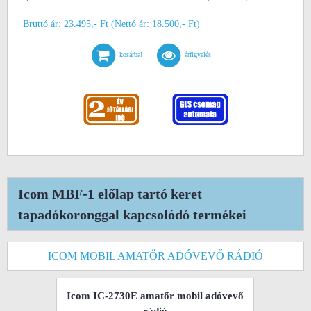
Bruttó ár: 23.495,- Ft (Nettó ár: 18.500,- Ft)
kosárba!
árfigyelés
Icom MBF-1 előlap tartó keret
tapadókoronggal kapcsolódó termékei
ICOM MOBIL AMATŐR ADÓVEVŐ RÁDIÓ
Icom IC-2730E amatőr mobil adóvevő