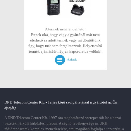
A termék nem rendelhető.
Ennek oka, hogy vagy a gyártónál már nem
elérhető az adott termék vagy mi döntöttünk
úgy, hogy már nem forgalmazzuk. Helyettesítő
termék ajánlásáért lépjen kapcsolatba velünk!
részletek
DND Telecom Center Kft. - Teljes körű szolgáltatással a gyártótól az Ön
ajtajáig
A DND Telecom Center Kft. 1997 óta meghatározó szerepet tölt be a hazai
vezeték nélküli hírközlési piacon. A cég fő tevékenysége az URH
rádiórendszerek komplex menedzselése, ami magában foglalja a tervezést, a