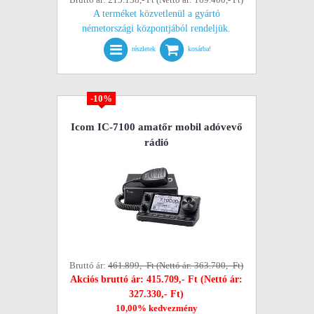
A terméket közvetlenül a gyártó
németországi központjából rendeljük.
részletek
kosárba!
-10%
Icom IC-7100 amatőr mobil adóvevő
rádió
Bruttó ár:
461.899,- Ft (Nettó ár: 363.700,- Ft)
Akciós bruttó ár: 415.709,- Ft (Nettó ár:
327.330,- Ft)
10,00% kedvezmény