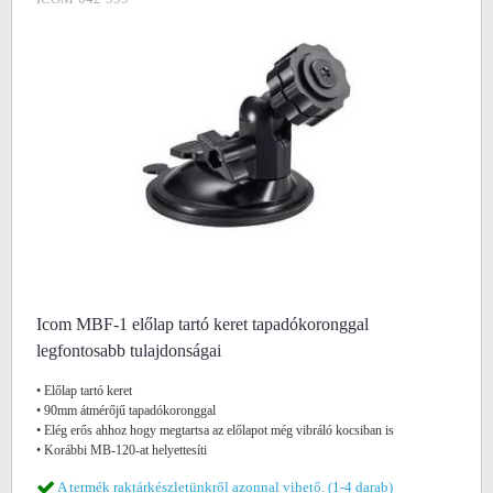
Icom MBF-1 előlap tartó keret tapadókoronggal
legfontosabb tulajdonságai
• Előlap tartó keret
• 90mm átmérőjű tapadókoronggal
• Elég erős ahhoz hogy megtartsa az előlapot még vibráló kocsiban is
• Korábbi MB-120-at helyettesíti
A termék raktárkészletünkről azonnal vihető. (1-4 darab)